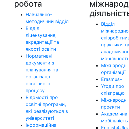
робота
міжнарод
діяльніст
Навчально-
методичний відділ
Відділ
Відділ
міжнародно
ліцензування,
співробітни
акредитації та
практики т
якості освіти
академічної
Нормативні
мобільності
документи з
Міжнародні
планування та
організації
організації
Erasmus+
освітнього
Угоди про
процесу
співпрацю
Відомості про
Міжнародні
освітні програми,
проєкти
які реалізуються в
Академічна
університеті
мобільність
Інформаційна
English4Ukr