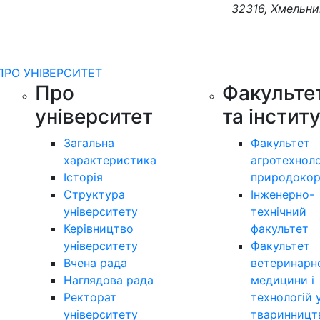
32316, Хмельни
ПРО УНІВЕРСИТЕТ
Про
Факульте
університет
та інстит
Загальна
Факультет
характеристика
агротехноло
Історія
природокор
Структура
Інженерно-
університету
технічний
Керівництво
факультет
університету
Факультет
Вчена рада
ветеринарн
Наглядова рада
медицини і
Ректорат
технологій 
університету
тваринницт