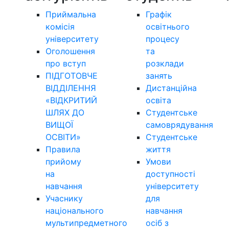
Приймальна
Графік
комісія
освітнього
університету
процесу
Оголошення
та
про вступ
розклади
ПІДГОТОВЧЕ
занять
ВІДДІЛЕННЯ
Дистанційна
«ВІДКРИТИЙ
освіта
ШЛЯХ ДО
Студентське
ВИЩОЇ
самоврядування
ОСВІТИ»
Студентське
Правила
життя
прийому
Умови
на
доступності
навчання
університету
Учаснику
для
національного
навчання
мультипредметного
осіб з