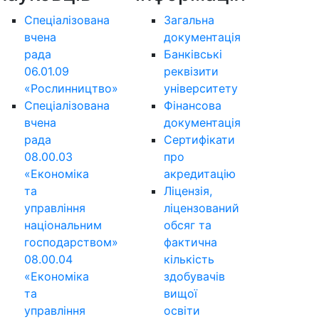
Спеціалізована
Загальна
вчена
документація
рада
Банківські
06.01.09
реквізити
«Рослинництво»
університету
Спеціалізована
Фінансова
вчена
документація
рада
Сертифікати
08.00.03
про
«Економіка
акредитацію
та
Ліцензія,
управління
ліцензований
національним
обсяг та
господарством»
фактична
08.00.04
кількість
«Економіка
здобувачів
та
вищої
управління
освіти