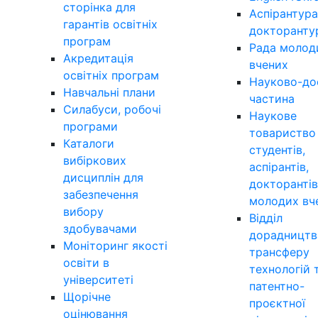
сторінка для
Аспірантура
гарантів освітніх
докторанту
програм
Рада молод
Акредитація
вчених
освітніх програм
Науково-до
Навчальні плани
частина
Силабуси, робочі
Наукове
програми
товариство
Каталоги
студентів,
вибіркових
аспірантів,
дисциплін для
докторантів
забезпечення
молодих вч
вибору
Відділ
здобувачами
дорадництв
Моніторинг якості
трансферу
освіти в
технологій 
університеті
патентно-
Щорічне
проєктної
оцінювання