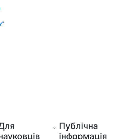
м
у"
Для
Публічна
науковців
інформація