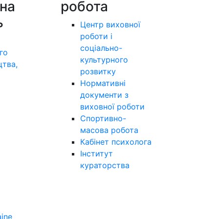
на
робота
ь
Центр виховної
роботи і
соціально-
го
культурного
цтва,
розвитку
а
Нормативні
документи з
виховної роботи
Спортивно-
масова робота
Кабінет психолога
Інститут
кураторства
aine