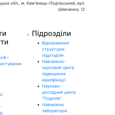
цька обл., м. Кам'янець-Подільський, вул.
Шевченка, 12
ти
Підрозділи
ути
Відокремлені
структурні
підрозділи
гій і
Навчально-
истування
науковий центр
підвищення
кваліфікації
Науково-
дослідний центр
ої
"Поділля"
Навчальна
у
лабораторія
ві