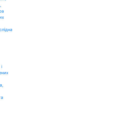
,
ра
их
слідна
 і
ених
а,
та