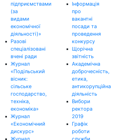
підприємствами
Інформація
(за
про
видами
вакантні
економічної
посади та
діяльності)»
проведення
Разові
конкурсу
спеціалізовані
Щорічна
вчені ради
звітність
Журнал
Академічна
«Подільський
доброчесність,
вісник:
етика,
сільське
антикорупційна
господарство,
діяльність
техніка,
Вибори
економіка»
ректора
Журнал
2019
«Економічний
Графік
дискурс»
роботи
Журнал
служби