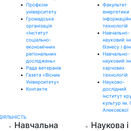
Профком
Факультет
університету
енергетики 
Громадська
інформацій
організація
технологій
«Інститут
Навчально-
соціально-
науковий ін
економічних
бізнесу і фі
регіональних
Навчально-
досліджень»
науковий ін
Рада ветеранів
харчових
Газета «Вісник
технологій
Університету»
Науково-
Контакти
дослідний
інститут кр
культур ім. 
Алексеєвої
ДІЯЛЬНІСТЬ
Навчальна
Наукова і