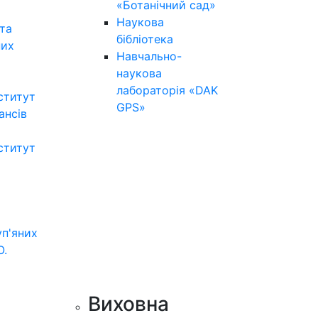
«Ботанічний сад»
Наукова
та
бібліотека
них
Навчально-
наукова
лабораторія «DAK
ститут
GPS»
нансів
ститут
уп'яних
О.
Виховна