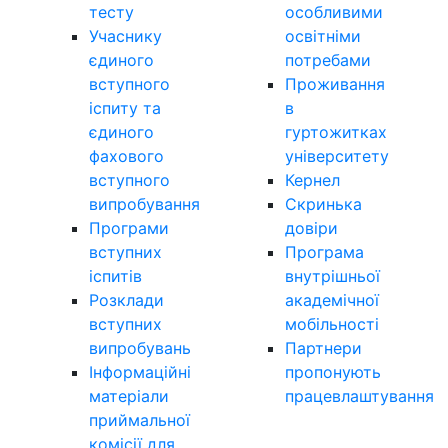
тесту
особливими
Учаснику
освітніми
єдиного
потребами
вступного
Проживання
іспиту та
в
єдиного
гуртожитках
фахового
університету
вступного
Кернел
випробування
Скринька
Програми
довіри
вступних
Програма
іспитів
внутрішньої
Розклади
академічної
вступних
мобільності
випробувань
Партнери
Інформаційні
пропонують
матеріали
працевлаштування
приймальної
комісії для