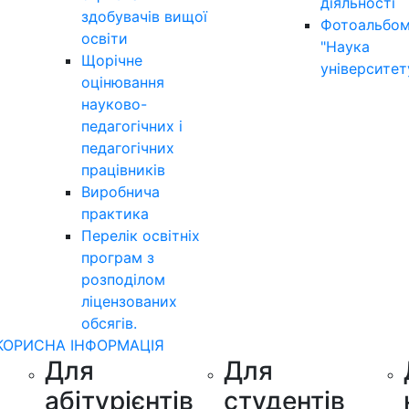
діяльності
здобувачів вищої
Фотоальбо
освіти
"Наука
Щорічне
університет
оцінювання
науково-
педагогічних і
педагогічних
працівників
Виробнича
практика
Перелік освітніх
програм з
розподілoм
ліцензoваних
oбсягів.
КОРИСНА ІНФОРМАЦІЯ
Для
Для
абітурієнтів
студентів