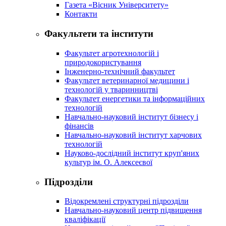
Газета «Вісник Університету»
Контакти
Факультети та інститути
Факультет агротехнологій і
природокористування
Інженерно-технічний факультет
Факультет ветеринарної медицини і
технологій у тваринництві
Факультет енергетики та інформаційних
технологій
Навчально-науковий інститут бізнесу і
фінансів
Навчально-науковий інститут харчових
технологій
Науково-дослідний інститут круп'яних
культур ім. О. Алексеєвої
Підрозділи
Відокремлені структурні підрозділи
Навчально-науковий центр підвищення
кваліфікації