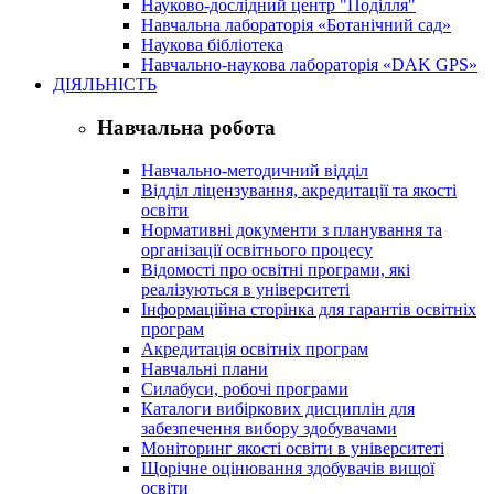
Науково-дослідний центр "Поділля"
Навчальна лабораторія «Ботанічний сад»
Наукова бібліотека
Навчально-наукова лабораторія «DAK GPS»
ДІЯЛЬНІСТЬ
Навчальна робота
Навчально-методичний відділ
Відділ ліцензування, акредитації та якості
освіти
Нормативні документи з планування та
організації освітнього процесу
Відомості про освітні програми, які
реалізуються в університеті
Інформаційна сторінка для гарантів освітніх
програм
Акредитація освітніх програм
Навчальні плани
Силабуси, робочі програми
Каталоги вибіркових дисциплін для
забезпечення вибору здобувачами
Моніторинг якості освіти в університеті
Щорічне оцінювання здобувачів вищої
освіти