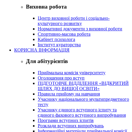
Виховна робота
Центр виховної роботи і соціально-
культурного розвитку
Нормативні документи з виховної роботи
Спортивно-масова робота
Кабінет психолога
Інститут кураторства
КОРИСНА ІНФОРМАЦІЯ
Для абітурієнтів
Приймальна комісія університету
Оголошення про вступ
ПІДГОТОВЧЕ ВІДДІЛЕННЯ «ВІДКРИТИЙ
ШЛЯХ ДО ВИЩОЇ ОСВІТИ»
Правила прийому на навчання
Учаснику національного мультипредметного
тесту
Учаснику єдиного вступного іспиту та
єдиного фахового вступного випробування
Програми вступних іспитів
Розклади вступних випробувань
Інформаційні матеріали приймальної комісії