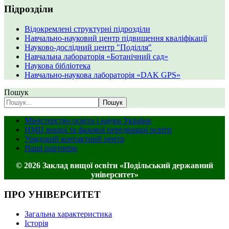
Підрозділи
Відокремлені структурні підрозділи
Навчально-науковий центр підвищення кваліфікації
Науково-дослідний центр "Поділля"
Навчальна лабораторія «Ботанічний сад»
Наукова бібліотека
Навчально-наукова лабораторія «DAK GPS»
Пошук
Пошук
Міністерство освіти і науки України
НМЦ вищої та фахової передвищої освіти
Урядовий контактний центр
Наші партнери
© 2026 Заклад вищої освіти «Подільський державний
університет»
ПРО УНІВЕРСИТЕТ
Загальна характеристика
Історія