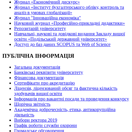
Журнал «Економічний дискурс»
Журнал «Інститут бухгалтерського обліку, контроль та
аналіз в умовах глобалізації»
Журнал "Інноваційна економіка"
Науковий журнал «Професійно-прикладні дидактики»
Репозитарій університету
Навчальні, наукові та довідкові видання Закладу вищої
освіти «Подільський державний університет»
Доступ до баз даних SCOPUS та Web of Science
ПУБЛІЧНА ІНФОРМАЦІЯ
Загальна документація
Банківські реквізити університету
Фінансова документація
Сертифікати про акредитацію
Ліцензія, ліцензований обсяг та фактична кількість
здобувачів вищої освіти
Інформація про вакантні посади та проведення конкурсу
Щорічна звітність
Академічна доброчесність, етика, антикорупційна
діяльність
Вибори ректора 2019
Графік роботи служби охорони
Громадське обговорення