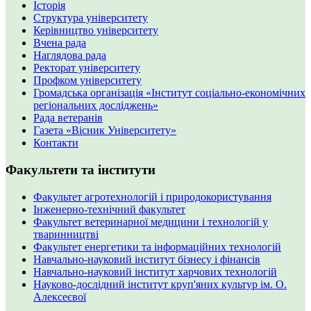
Історія
Структура університету
Керівництво університету
Вчена рада
Наглядова рада
Ректорат університету
Профком університету
Громадська організація «Інститут соціально-економічних
регіональних досліджень»
Рада ветеранів
Газета «Вісник Університету»
Контакти
Факультети та інститути
Факультет агротехнологій і природокористування
Інженерно-технічний факультет
Факультет ветеринарної медицини і технологій у
тваринництві
Факультет енергетики та інформаційних технологій
Навчально-науковий інститут бізнесу і фінансів
Навчально-науковий інститут харчових технологій
Науково-дослідний інститут круп'яних культур ім. О.
Алексеєвої