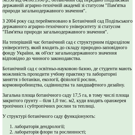
державній аграрно-технічній академії зі статусом "Пам'ятка
природи загальнодержавного значення".
З 2004 року сад перейменовано в Ботанічний сад Подільського
державного аграрно-технічного університету зі статусом
"Пам'ятка природи загальнодержавного значення".
На теперішній час ботанічний сад є структурним підрозділом
університету, який входить до складу природно-заповідного
фонду України, як об'єкт загальнодержавного значення
відповідно до чинного законодавства.
Ботанічний сад є освітньо-науковою базою, де студенти мають
можливість проходити учбову практику та лабораторні
заняття з ботаніки, екології, фізіології рослин,
кормовиробництва, садівництва та ландшафтного дизайну.
Загальна площа ботанічного саду 17,5 га, в тому числі площа
закритого ґрунту – біля 1,0 тис. м2, куди входять оранжерея
тропічних і субтропічних рослин та теплиці.
У структурі ботанічного саду функціонують:
лабораторія дендрології;
лабораторія флори та рослинності;