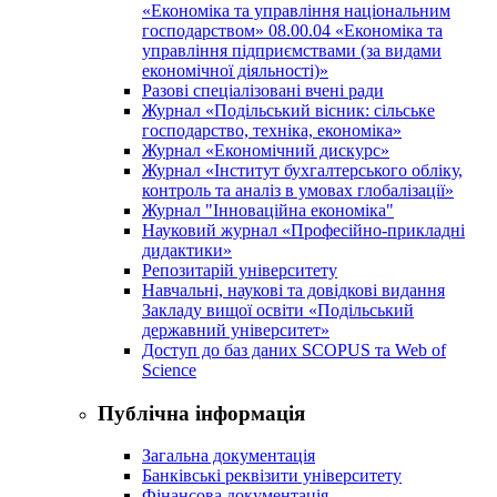
«Економіка та управління національним
господарством» 08.00.04 «Економіка та
управління підприємствами (за видами
економічної діяльності)»
Разові спеціалізовані вчені ради
Журнал «Подільський вісник: сільське
господарство, техніка, економіка»
Журнал «Економічний дискурс»
Журнал «Інститут бухгалтерського обліку,
контроль та аналіз в умовах глобалізації»
Журнал "Інноваційна економіка"
Науковий журнал «Професійно-прикладні
дидактики»
Репозитарій університету
Навчальні, наукові та довідкові видання
Закладу вищої освіти «Подільський
державний університет»
Доступ до баз даних SCOPUS та Web of
Science
Публічна інформація
Загальна документація
Банківські реквізити університету
Фінансова документація