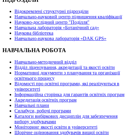
Відокремлені структурні підрозділи
Навчально-науковий центр підвищення кваліфікації
Науково-дослідний центр "Поділля"
Навчальна лабораторія «Ботанічний сад»
Наукова бібліотека
Навчально-наукова лабораторія «DAK GPS»
НАВЧАЛЬНА РОБОТА
Навчально-методичний відділ
Відділ ліцензування, акредитації та якості освіти
Нормативні документи з планування та організації
освітнього процесу
Відомості про освітні програми, які реалізуються в
університеті
Інформаційна сторінка для гарантів освітніх програм
Акредитація освітніх програм
Навчальні плани
Силабуси, робочі програми
Каталоги вибіркових дисциплін для забезпечення
вибору здобувачами
Моніторинг якості освіти в університеті
Щорічне оцінювання здобувачів вищої освіти