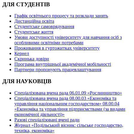
ДЛЯ СТУДЕНТІВ
Графік освітнього процесу та розклади занять
Дистанційна освіта
Студентське самоврядування
Студентське життя
Умови доступності університету для навчання осіб з
особливими освітніми потребами
Проживання в гуртожитках університету
Кернел
Скринька довіри
Програма внутрішньої академічної мобільності
Партнери пропонують працевлаштування
ДЛЯ НАУКОВЦІВ
Спеціалізована вчена рада 06.01.09 «Рослинництво»
Спеціалізована вчена рада 08.00.03 «Економіка та
управління національним господарством» 08.00.04
«Економіка та управління підприємствами (за видами
економічної діяльності)»
Разові спеціалізовані вчені ради
Журнал «Подільський вісник: сільське господарство,
техніка, економіка»