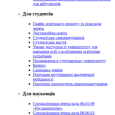
для абітурієнтів
Для студентів
Графік освітнього процесу та розклади
занять
Дистанційна освіта
Студентське самоврядування
Студентське життя
Умови доступності університету для
навчання осіб з особливими освітніми
потребами
Проживання в гуртожитках університету
Кернел
Скринька довіри
Програма внутрішньої академічної
мобільності
Партнери пропонують працевлаштування
Для науковців
Спеціалізована вчена рада 06.01.09
«Рослинництво»
Спеціалізована вчена рада 08.00.03