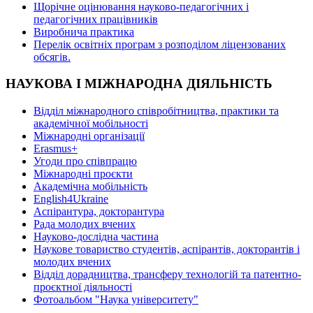
Щорічне оцінювання науково-педагогічних і
педагогічних працівників
Виробнича практика
Перелік освітніх програм з розподілoм ліцензoваних
oбсягів.
НАУКОВА І МІЖНАРОДНА ДІЯЛЬНІСТЬ
Відділ міжнародного співробітництва, практики та
академічної мобільності
Міжнародні організації
Erasmus+
Угоди про співпрацю
Міжнародні проєкти
Академічна мобільність
English4Ukraine
Аспірантура, докторантура
Рада молодих вчених
Науково-дослідна частина
Наукове товариство студентів, аспірантів, докторантів і
молодих вчених
Відділ дорадництва, трансферу технологій та патентно-
проєктної діяльності
Фотоальбом "Наука університету"