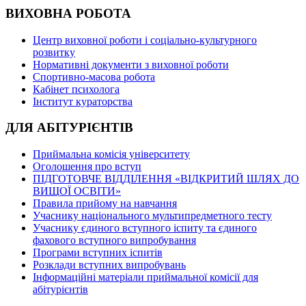
ВИХОВНА РОБОТА
Центр виховної роботи і соціально-культурного
розвитку
Нормативні документи з виховної роботи
Спортивно-масова робота
Кабінет психолога
Інститут кураторства
ДЛЯ АБІТУРІЄНТІВ
Приймальна комісія університету
Оголошення про вступ
ПІДГОТОВЧЕ ВІДДІЛЕННЯ «ВІДКРИТИЙ ШЛЯХ ДО
ВИЩОЇ ОСВІТИ»
Правила прийому на навчання
Учаснику національного мультипредметного тесту
Учаснику єдиного вступного іспиту та єдиного
фахового вступного випробування
Програми вступних іспитів
Розклади вступних випробувань
Інформаційні матеріали приймальної комісії для
абітурієнтів