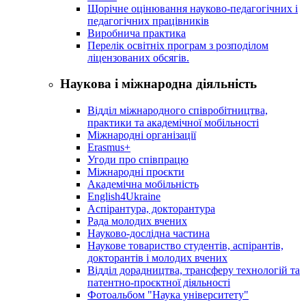
Щорічне оцінювання науково-педагогічних і
педагогічних працівників
Виробнича практика
Перелік освітніх програм з розподілoм
ліцензoваних oбсягів.
Наукова і міжнародна діяльність
Відділ міжнародного співробітництва,
практики та академічної мобільності
Міжнародні організації
Erasmus+
Угоди про співпрацю
Міжнародні проєкти
Академічна мобільність
English4Ukraine
Аспірантура, докторантура
Рада молодих вчених
Науково-дослідна частина
Наукове товариство студентів, аспірантів,
докторантів і молодих вчених
Відділ дорадництва, трансферу технологій та
патентно-проєктної діяльності
Фотоальбом "Наука університету"