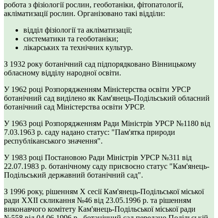
робота з фізіології рослин, геоботаніки, фітопатології,
акліматизації рослин. Організовано такі відділи:
відділ фізіології та акліматизації;
систематики та геоботаніки;
лікарських та технічних культур.
З 1932 року ботанічний сад підпорядковано Вінницькому
обласному відділу народної освіти.
У 1962 році Розпорядженням Міністерства освіти УРСР
ботанічний сад виділено як Кам'янець-Подільський обласний
ботанічний сад Міністерства освіти УРСР.
У 1963 році Розпорядженням Ради Міністрів УРСР №1180 від
7.03.1963 р. саду надано статус: "Пам'ятка природи
республіканського значення".
У 1983 році Постановою Ради Міністрів УРСР №311 від
22.07.1983 р. ботанічному саду присвоєно статус "Кам'янець-
Подільський державний ботанічний сад".
З 1996 року, рішенням X сесії Кам'янець-Подільської міської
ради XXII скликання №46 від 23.05.1996 р. та рішенням
виконавчого комітету Кам'янець-Подільської міської ради
№558 від 04.06.1996 р., ботанічний сад передано Подільській