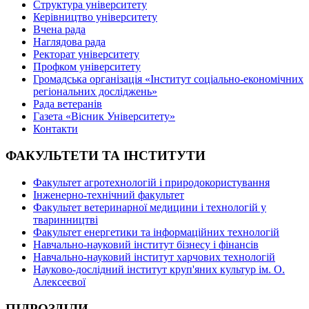
Структура університету
Керівництво університету
Вчена рада
Наглядова рада
Ректорат університету
Профком університету
Громадська організація «Інститут соціально-економічних
регіональних досліджень»
Рада ветеранів
Газета «Вісник Університету»
Контакти
ФАКУЛЬТЕТИ ТА ІНСТИТУТИ
Факультет агротехнологій і природокористування
Інженерно-технічний факультет
Факультет ветеринарної медицини і технологій у
тваринництві
Факультет енергетики та інформаційних технологій
Навчально-науковий інститут бізнесу і фінансів
Навчально-науковий інститут харчових технологій
Науково-дослідний інститут круп'яних культур ім. О.
Алексеєвої
ПІДРОЗДІЛИ