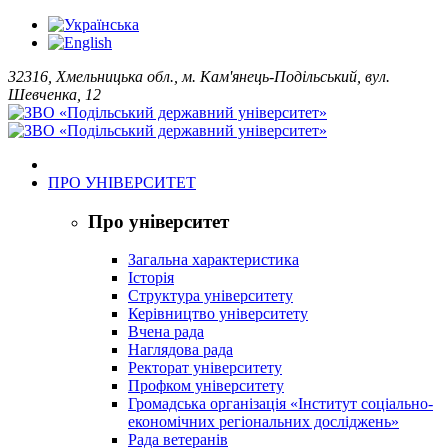
32316, Хмельницька обл., м. Кам'янець-Подільський, вул.
Шевченка, 12
ПРО УНІВЕРСИТЕТ
Про університет
Загальна характеристика
Історія
Структура університету
Керівництво університету
Вчена рада
Наглядова рада
Ректорат університету
Профком університету
Громадська організація «Інститут соціально-
економічних регіональних досліджень»
Рада ветеранів