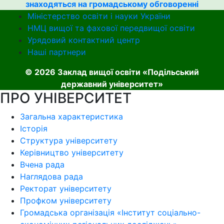
знаходяться на громадському обговоренні
Міністерство освіти і науки України
НМЦ вищої та фахової передвищої освіти
Урядовий контактний центр
Наші партнери
© 2026 Заклад вищої освіти «Подільський
державний університет»
ПРО УНІВЕРСИТЕТ
Загальна характеристика
Історія
Структура університету
Керівництво університету
Вчена рада
Наглядова рада
Ректорат університету
Профком університету
Громадська організація «Інститут соціально-