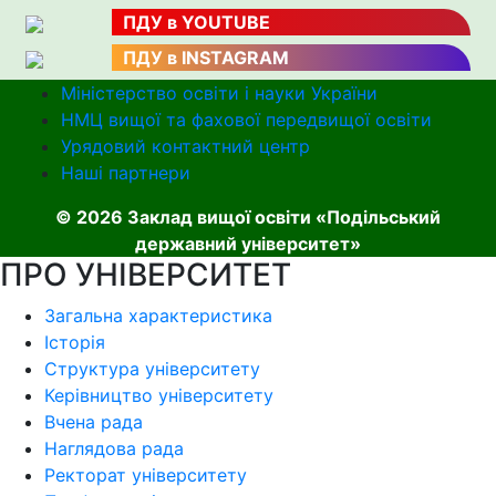
ПДУ в YOUTUBE
ПДУ в INSTAGRAM
Міністерство освіти і науки України
НМЦ вищої та фахової передвищої освіти
Урядовий контактний центр
Наші партнери
© 2026 Заклад вищої освіти «Подільський
державний університет»
ПРО УНІВЕРСИТЕТ
Загальна характеристика
Історія
Структура університету
Керівництво університету
Вчена рада
Наглядова рада
Ректорат університету