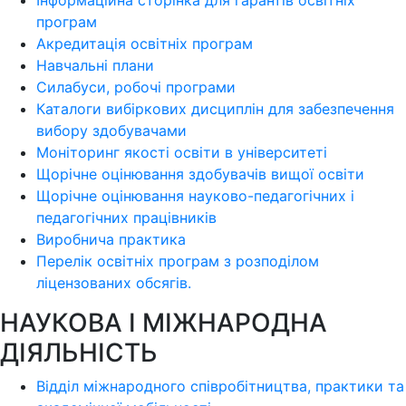
Інформаційна сторінка для гарантів освітніх
програм
Акредитація освітніх програм
Навчальні плани
Силабуси, робочі програми
Каталоги вибіркових дисциплін для забезпечення
вибору здобувачами
Моніторинг якості освіти в університеті
Щорічне оцінювання здобувачів вищої освіти
Щорічне оцінювання науково-педагогічних і
педагогічних працівників
Виробнича практика
Перелік освітніх програм з розподілoм
ліцензoваних oбсягів.
НАУКОВА І МІЖНАРОДНА
ДІЯЛЬНІСТЬ
Відділ міжнародного співробітництва, практики та