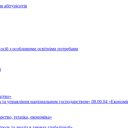
я абітурієнтів
 осіб з особливими освітніми потребами
і
ицтво»
ка та управління національним господарством» 08.00.04 «Економі
рство, техніка, економіка»
роль та аналіз в умовах глобалізації»