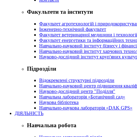
Факультети та інститути
Факультет агротехнологій і природокористув
Інженерно-технічний факультет
Факультет ветеринарної медицини і технологі
Факультет енергетики та інформаційних техно
Навчально-науковий інститут бізнесу і фінансі
Навчально-науковий інститут харчових техно
Науково-дослідний інститут круп'яних культур
Підрозділи
Відокремлені структурні підрозділи
Навчально-науковий центр підвищення кваліфі
Науково-дослідний центр "Поділля"
Навчальна лабораторія «Ботанічний сад»
Наукова бібліотека
Навчально-наукова лабораторія «DAK GPS»
ДІЯЛЬНІСТЬ
Навчальна робота