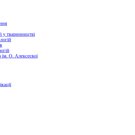
ання
й у тваринництві
логій
в
логій
 ім. О. Алексеєвої
кації