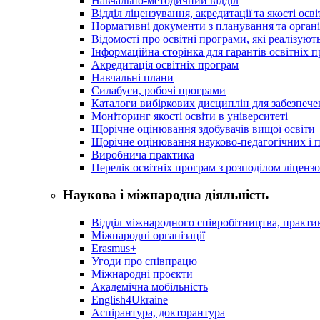
Навчально-методичний відділ
Відділ ліцензування, акредитації та якості осві
Нормативні документи з планування та організ
Відомості про освітні програми, які реалізують
Інформаційна сторінка для гарантів освітніх 
Акредитація освітніх програм
Навчальні плани
Силабуси, робочі програми
Каталоги вибіркових дисциплін для забезпеч
Моніторинг якості освіти в університеті
Щорічне оцінювання здобувачів вищої освіти
Щорічне оцінювання науково-педагогічних і п
Виробнича практика
Перелік освітніх програм з розподілoм ліцензo
Наукова і міжнародна діяльність
Відділ міжнародного співробітництва, практик
Міжнародні організації
Erasmus+
Угоди про співпрацю
Міжнародні проєкти
Академічна мобільність
English4Ukraine
Аспірантура, докторантура