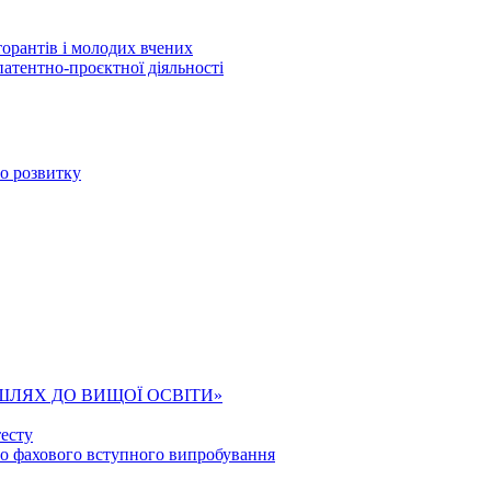
торантів і молодих вчених
патентно-проєктної діяльності
го розвитку
ШЛЯХ ДО ВИЩОЇ ОСВІТИ»
есту
го фахового вступного випробування