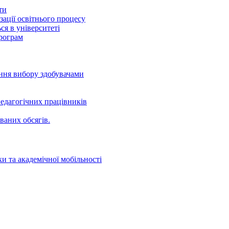
ти
ації освітнього процесу
ся в університеті
програм
ення вибору здобувачами
едагогічних працівників
ваних oбсягів.
и та академічної мобільності