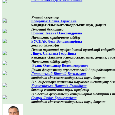
Учений секретар
Кобернюк Олена Тарасівна
кандидат сільськогосподарських наук, доцент
Головний бухгалтер
Громик Тетяна Олександрівна
Начальник юридичного відділу
РУСНАК Леся Володимирівна
доктор філософії
Голова первинної профспілкової організації співр
Ліщук Світлана Георгіївна
кандидат сільськогосподарських наук, доцент, з
Начальник відділу кадрів
Рудик Олександр Володимирович
Декан факультету агротехнологій і природокорис
Лапчинський Віталій Васильович
кандидат сільськогосподарських наук, доцент
В.о. директора навчально-наукового інституту бізн
Корженівська Наталія Леонідівна
доктор економічних наук, професор
В.о.декана факультету ветеринарної медицини і т
Савчук Любов Броніславівна
кандидат сільськогосподарських наук, доцент