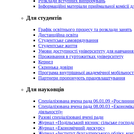
Розклади вступних випробувань
Інформаційні матеріали приймальної комісії дл
Для студентів
Графік освітнього процесу та розклади занять
Дистанційна освіта
Студентське самоврядування
Студентське життя
Умови доступності університету для навчання
Проживання в гуртожитках університету
Кернел
Скринька довіри
Програма внутрішньої академічної мобільност
Партнери пропонують працевлаштування
Для науковців
Спеціалізована вчена рада 06.01.09 «Рослинн
Спеціалізована вчена рада 08.00.03 «Економі
діяльності)»
Разові спеціалізовані вчені ради
Журнал «Подільський вісник: сільське господа
Журнал «Економічний дискурс»
Журнал «Інститут бухгалтерського обліку, конт