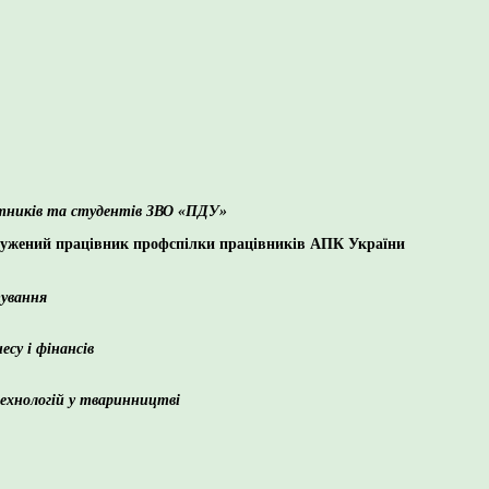
обітників та студентів ЗВО «ПДУ»
аслужений працівник профспілки працівників АПК України
тування
есу і фінансів
ехнологій у тваринництві