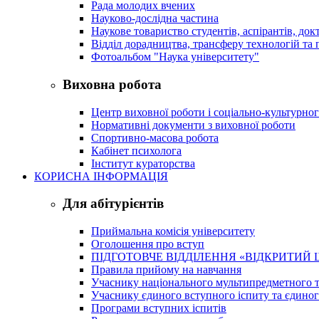
Рада молодих вчених
Науково-дослідна частина
Наукове товариство студентів, аспірантів, док
Відділ дорадництва, трансферу технологій та 
Фотоальбом "Наука університету"
Виховна робота
Центр виховної роботи і соціально-культурно
Нормативні документи з виховної роботи
Спортивно-масова робота
Кабінет психолога
Інститут кураторства
КОРИСНА ІНФОРМАЦІЯ
Для абітурієнтів
Приймальна комісія університету
Оголошення про вступ
ПІДГОТОВЧЕ ВІДДІЛЕННЯ «ВІДКРИТИЙ 
Правила прийому на навчання
Учаснику національного мультипредметного т
Учаснику єдиного вступного іспиту та єдино
Програми вступних іспитів