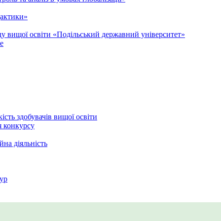
дактики»
аду вищої освіти «Подільський державний університет»
e
кість здобувачів вищої освіти
я конкурсу
йна діяльність
ур