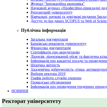
Журнал "Інноваційна економіка"
Науковий журнал «Професійно-прикладні ди
Репозитарій університету
Навчальні, наукові та довідкові видання Закл
Доступ до баз даних SCOPUS та Web of Scienc
Публічна інформація
Загальна документація
Банківські реквізити університету
Фінансова документація
Сертифікати про акредитацію
Ліцензія, ліцензований обсяг та фактична кіль
Інформація про вакантні посади та проведенн
Щорічна звітність
Академічна доброчесність, етика, антикорупці
Вибори ректора 2019
Графік роботи служби охорони
Громадське обговорення
Інформація про проведення тендерних процед
НОВИНИ
Ректорат університету