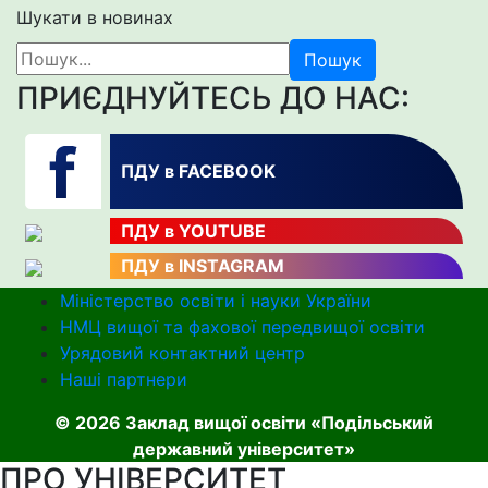
Шукати в новинах
Пошук
ПРИЄДНУЙТЕСЬ ДО НАС:
ПДУ в FACEBOOK
ПДУ в YOUTUBE
ПДУ в INSTAGRAM
Міністерство освіти і науки України
НМЦ вищої та фахової передвищої освіти
Урядовий контактний центр
Наші партнери
© 2026 Заклад вищої освіти «Подільський
державний університет»
ПРО УНІВЕРСИТЕТ