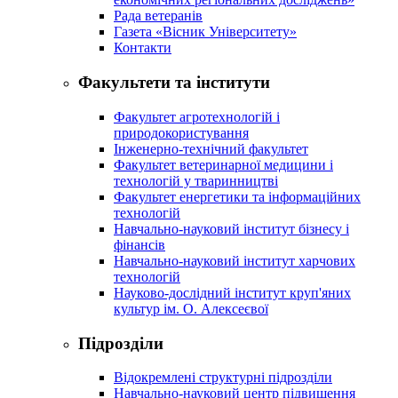
Рада ветеранів
Газета «Вісник Університету»
Контакти
Факультети та інститути
Факультет агротехнологій і
природокористування
Інженерно-технічний факультет
Факультет ветеринарної медицини і
технологій у тваринництві
Факультет енергетики та інформаційних
технологій
Навчально-науковий інститут бізнесу і
фінансів
Навчально-науковий інститут харчових
технологій
Науково-дослідний інститут круп'яних
культур ім. О. Алексеєвої
Підрозділи
Відокремлені структурні підрозділи
Навчально-науковий центр підвищення