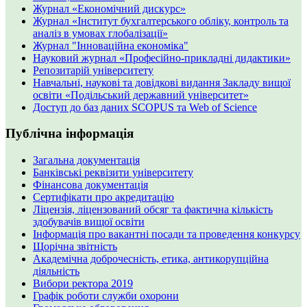
Журнал «Економічний дискурс»
Журнал «Інститут бухгалтерського обліку, контроль та
аналіз в умовах глобалізації»
Журнал "Інноваційна економіка"
Науковий журнал «Професійно-прикладні дидактики»
Репозитарій університету
Навчальні, наукові та довідкові видання Закладу вищої
освіти «Подільський державний університет»
Доступ до баз даних SCOPUS та Web of Science
Публічна інформація
Загальна документація
Банківські реквізити університету
Фінансова документація
Сертифікати про акредитацію
Ліцензія, ліцензований обсяг та фактична кількість
здобувачів вищої освіти
Інформація про вакантні посади та проведення конкурсу
Щорічна звітність
Академічна доброчесність, етика, антикорупційна
діяльність
Вибори ректора 2019
Графік роботи служби охорони