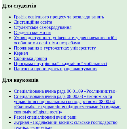
Для студентів
Графік освітнього процесу та розклади занять
Дистанційна освіта
Студентське самоврядування
Студентське життя
Умови доступності університету для навчання осіб з
особливими освітніми потребами
Проживання в гуртожитках університету
Кернел
Скринька довіри
Програма внутрішньої академічної мобільності
Партнери пропонують працевлаштування
Для науковців
Спеціалізована вчена рада 06.01.09 «Рослинництво»
Спеціалізована вчена рада 08.00.03 «Економіка та
управління національним господарством» 08.00.04
«Економіка та управління підприємствами (за видами
економічної діяльності)»
Разові спеціалізовані вчені ради
Журнал «Подільський вісник: сільське господарство,
техніка, економіка»