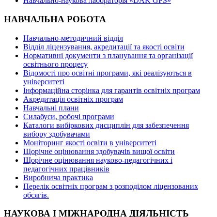
Навчально-наукова лабораторія «DAK GPS»
НАВЧАЛЬНА РОБОТА
Навчально-методичний відділ
Відділ ліцензування, акредитації та якості освіти
Нормативні документи з планування та організації
освітнього процесу
Відомості про освітні програми, які реалізуються в
університеті
Інформаційна сторінка для гарантів освітніх програм
Акредитація освітніх програм
Навчальні плани
Силабуси, робочі програми
Каталоги вибіркових дисциплін для забезпечення
вибору здобувачами
Моніторинг якості освіти в університеті
Щорічне оцінювання здобувачів вищої освіти
Щорічне оцінювання науково-педагогічних і
педагогічних працівників
Виробнича практика
Перелік освітніх програм з розподілoм ліцензoваних
oбсягів.
НАУКОВА І МІЖНАРОДНА ДІЯЛЬНІСТЬ