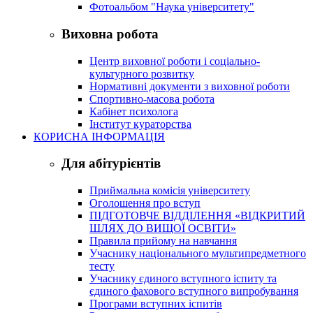
Фотоальбом "Наука університету"
Виховна робота
Центр виховної роботи і соціально-
культурного розвитку
Нормативні документи з виховної роботи
Спортивно-масова робота
Кабінет психолога
Інститут кураторства
КОРИСНА ІНФОРМАЦІЯ
Для абітурієнтів
Приймальна комісія університету
Оголошення про вступ
ПІДГОТОВЧЕ ВІДДІЛЕННЯ «ВІДКРИТИЙ
ШЛЯХ ДО ВИЩОЇ ОСВІТИ»
Правила прийому на навчання
Учаснику національного мультипредметного
тесту
Учаснику єдиного вступного іспиту та
єдиного фахового вступного випробування
Програми вступних іспитів