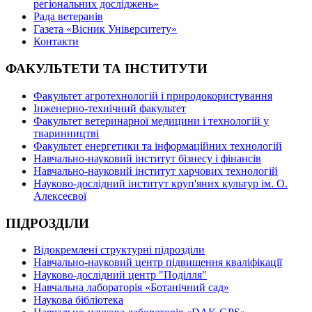
регіональних досліджень»
Рада ветеранів
Газета «Вісник Університету»
Контакти
ФАКУЛЬТЕТИ ТА ІНСТИТУТИ
Факультет агротехнологій і природокористування
Інженерно-технічний факультет
Факультет ветеринарної медицини і технологій у
тваринництві
Факультет енергетики та інформаційних технологій
Навчально-науковий інститут бізнесу і фінансів
Навчально-науковий інститут харчових технологій
Науково-дослідний інститут круп'яних культур ім. О.
Алексеєвої
ПІДРОЗДІЛИ
Відокремлені структурні підрозділи
Навчально-науковий центр підвищення кваліфікації
Науково-дослідний центр "Поділля"
Навчальна лабораторія «Ботанічний сад»
Наукова бібліотека