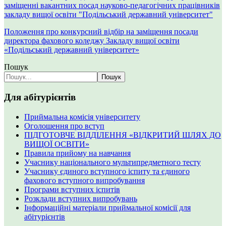
заміщенні вакантних посад науково-педагогічних працівників
закладу вищої освіти "Подільський державний університет"
Положення про конкурсний відбір на заміщення посади
директора фахового коледжу Закладу вищої освіти
«Подільський державний університет»
Пошук
Пошук
Для абітурієнтів
Приймальна комісія університету
Оголошення про вступ
ПІДГОТОВЧЕ ВІДДІЛЕННЯ «ВІДКРИТИЙ ШЛЯХ ДО
ВИЩОЇ ОСВІТИ»
Правила прийому на навчання
Учаснику національного мультипредметного тесту
Учаснику єдиного вступного іспиту та єдиного
фахового вступного випробування
Програми вступних іспитів
Розклади вступних випробувань
Інформаційні матеріали приймальної комісії для
абітурієнтів