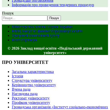
Громадське обговорення
Інформація про проведення тендерних процедур
Пошук
Пошук
Міністерство освіти і науки України
НМЦ вищої та фахової передвищої освіти
Урядовий контактний центр
Наші партнери
© 2026 Заклад вищої освіти «Подільський державний
університет»
ПРО УНІВЕРСИТЕТ
Загальна характеристика
Історія
Структура університету
Керівництво університету
Вчена рада
Наглядова рада
Ректорат університету
Профком університету
Громадська організація «Інститут соціально-економічних