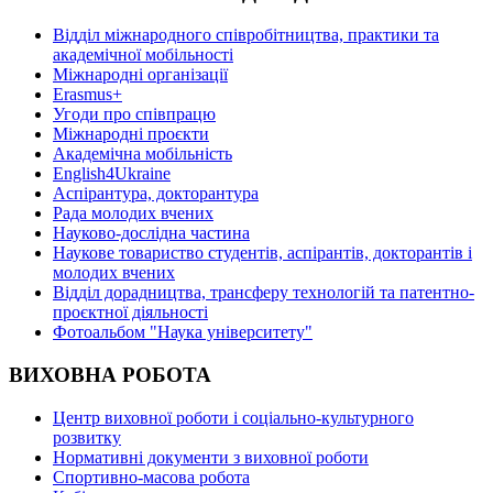
Відділ міжнародного співробітництва, практики та
академічної мобільності
Міжнародні організації
Erasmus+
Угоди про співпрацю
Міжнародні проєкти
Академічна мобільність
English4Ukraine
Аспірантура, докторантура
Рада молодих вчених
Науково-дослідна частина
Наукове товариство студентів, аспірантів, докторантів і
молодих вчених
Відділ дорадництва, трансферу технологій та патентно-
проєктної діяльності
Фотоальбом "Наука університету"
ВИХОВНА РОБОТА
Центр виховної роботи і соціально-культурного
розвитку
Нормативні документи з виховної роботи
Спортивно-масова робота