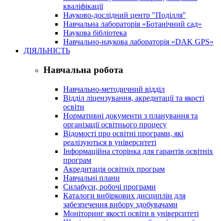
кваліфікації
Науково-дослідний центр "Поділля"
Навчальна лабораторія «Ботанічний сад»
Наукова бібліотека
Навчально-наукова лабораторія «DAK GPS»
ДІЯЛЬНІСТЬ
Навчальна робота
Навчально-методичний відділ
Відділ ліцензування, акредитації та якості
освіти
Нормативні документи з планування та
організації освітнього процесу
Відомості про освітні програми, які
реалізуються в університеті
Інформаційна сторінка для гарантів освітніх
програм
Акредитація освітніх програм
Навчальні плани
Силабуси, робочі програми
Каталоги вибіркових дисциплін для
забезпечення вибору здобувачами
Моніторинг якості освіти в університеті