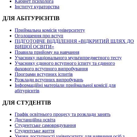
Кабінет психолога
Інститут кураторства
ДЛЯ АБІТУРІЄНТІВ
Приймальна комісія університету
Оголошення про вступ
ПІДГОТОВЧЕ ВІДДІЛЕННЯ «ВІДКРИТИЙ ШЛЯХ ДО
ВИЩОЇ ОСВІТИ»
Правила прийому на навчання
Учаснику національного мультипредметного тесту
Учаснику єдиного вступного іспиту та єдиного
фахового вступного випробування
Програми вступних іспитів
Розклади вступних випробувань
Інформаційні матеріали приймальної комісії для
абітурієнтів
ДЛЯ СТУДЕНТІВ
Графік освітнього процесу та розклади занять
Дистанційна освіта
Студентське самоврядування
Студентське життя
Умови доступності університету для навчання осіб з