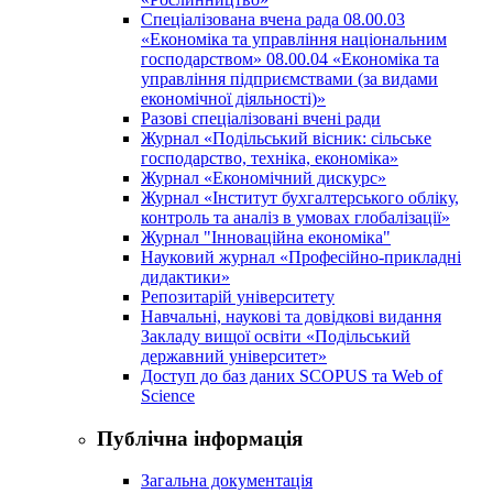
Спеціалізована вчена рада 08.00.03
«Економіка та управління національним
господарством» 08.00.04 «Економіка та
управління підприємствами (за видами
економічної діяльності)»
Разові спеціалізовані вчені ради
Журнал «Подільський вісник: сільське
господарство, техніка, економіка»
Журнал «Економічний дискурс»
Журнал «Інститут бухгалтерського обліку,
контроль та аналіз в умовах глобалізації»
Журнал "Інноваційна економіка"
Науковий журнал «Професійно-прикладні
дидактики»
Репозитарій університету
Навчальні, наукові та довідкові видання
Закладу вищої освіти «Подільський
державний університет»
Доступ до баз даних SCOPUS та Web of
Science
Публічна інформація
Загальна документація