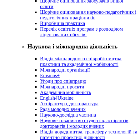
Щорічне оцінювання здобувачів вищої
освіти
Щорічне оцінювання науково-педагогічних і
педагогічних працівників
Виробнича практика
Перелік освітніх програм з розподілoм
ліцензoваних oбсягів.
Наукова і міжнародна діяльність
Відділ міжнародного співробітництва,
практики та академічної мобільності
Міжнародні організації
Erasmus+
Угоди про співпрацю
Міжнародні проєкти
Академічна мобільність
English4Ukraine
Аспірантура, докторантура
Рада молодих вчених
Науково-дослідна частина
Наукове товариство студентів, аспірантів,
докторантів і молодих вчених
Відділ дорадництва, трансферу технологій та
патентно-проєктної діяльності