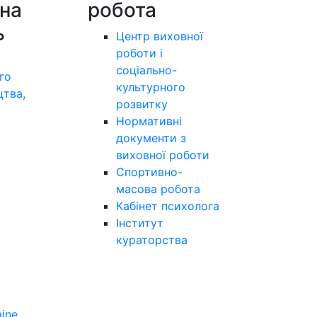
на
робота
ь
Центр виховної
роботи і
соціально-
го
культурного
цтва,
розвитку
а
Нормативні
документи з
виховної роботи
Спортивно-
масова робота
Кабінет психолога
Інститут
кураторства
aine