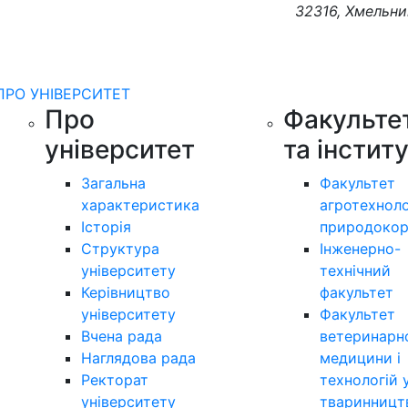
32316, Хмельни
ПРО УНІВЕРСИТЕТ
Про
Факульте
університет
та інстит
Загальна
Факультет
характеристика
агротехноло
Історія
природокор
Структура
Інженерно-
університету
технічний
Керівництво
факультет
університету
Факультет
Вчена рада
ветеринарн
Наглядова рада
медицини і
Ректорат
технологій 
університету
тваринницт