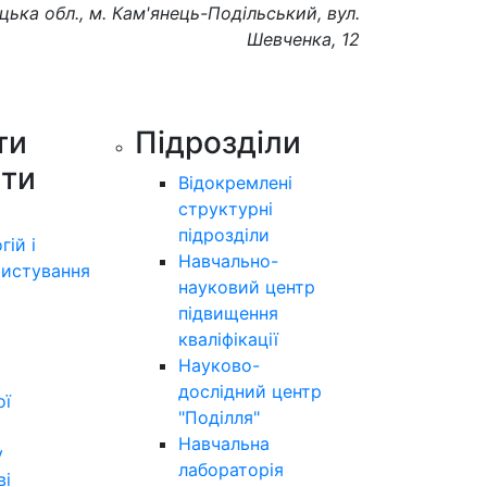
цька обл., м. Кам'янець-Подільський, вул.
Шевченка, 12
ти
Підрозділи
ути
Відокремлені
структурні
підрозділи
гій і
Навчально-
истування
науковий центр
підвищення
кваліфікації
Науково-
дослідний центр
ої
"Поділля"
Навчальна
у
лабораторія
ві