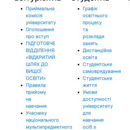
Приймальна
Графік
комісія
освітнього
університету
процесу
Оголошення
та
про вступ
розклади
ПІДГОТОВЧЕ
занять
ВІДДІЛЕННЯ
Дистанційна
«ВІДКРИТИЙ
освіта
ШЛЯХ ДО
Студентське
ВИЩОЇ
самоврядування
ОСВІТИ»
Студентське
Правила
життя
прийому
Умови
на
доступності
навчання
університету
Учаснику
для
національного
навчання
мультипредметного
осіб з