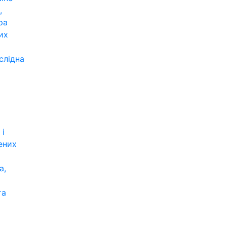
,
ра
их
слідна
 і
ених
а,
та