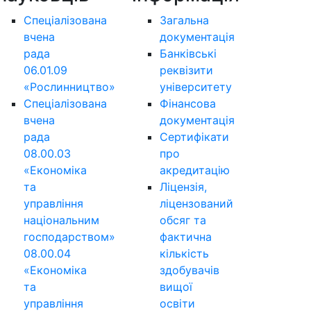
Спеціалізована
Загальна
вчена
документація
рада
Банківські
06.01.09
реквізити
«Рослинництво»
університету
Спеціалізована
Фінансова
вчена
документація
рада
Сертифікати
08.00.03
про
«Економіка
акредитацію
та
Ліцензія,
управління
ліцензований
національним
обсяг та
господарством»
фактична
08.00.04
кількість
«Економіка
здобувачів
та
вищої
управління
освіти