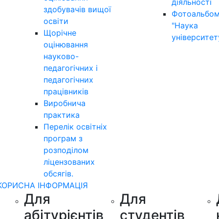
діяльності
здобувачів вищої
Фотоальбо
освіти
"Наука
Щорічне
університет
оцінювання
науково-
педагогічних і
педагогічних
працівників
Виробнича
практика
Перелік освітніх
програм з
розподілoм
ліцензoваних
oбсягів.
КОРИСНА ІНФОРМАЦІЯ
Для
Для
абітурієнтів
студентів