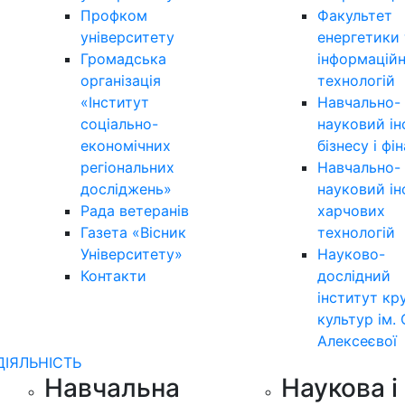
Профком
Факультет
університету
енергетики 
Громадська
інформацій
організація
технологій
«Інститут
Навчально-
соціально-
науковий ін
економічних
бізнесу і фі
регіональних
Навчально-
досліджень»
науковий ін
Рада ветеранів
харчових
Газета «Вісник
технологій
Університету»
Науково-
Контакти
дослідний
інститут кр
культур ім. 
Алексеєвої
ДІЯЛЬНІСТЬ
Навчальна
Наукова і