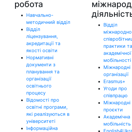
робота
міжнарод
діяльніст
Навчально-
методичний відділ
Відділ
Відділ
міжнародно
ліцензування,
співробітни
акредитації та
практики т
якості освіти
академічної
Нормативні
мобільності
документи з
Міжнародні
планування та
організації
організації
Erasmus+
освітнього
Угоди про
процесу
співпрацю
Відомості про
Міжнародні
освітні програми,
проєкти
які реалізуються в
Академічна
університеті
мобільність
Інформаційна
English4Ukr