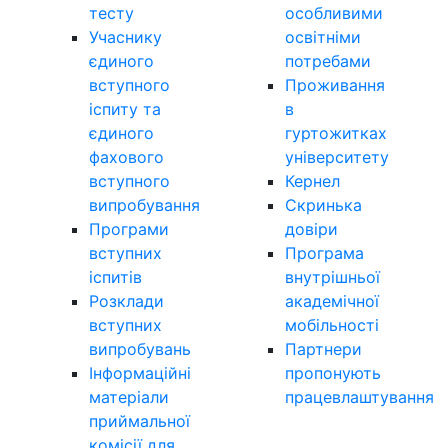
тесту
особливими
Учаснику
освітніми
єдиного
потребами
вступного
Проживання
іспиту та
в
єдиного
гуртожитках
фахового
університету
вступного
Кернел
випробування
Скринька
Програми
довіри
вступних
Програма
іспитів
внутрішньої
Розклади
академічної
вступних
мобільності
випробувань
Партнери
Інформаційні
пропонують
матеріали
працевлаштування
приймальної
комісії для