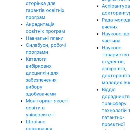
сторінка для
Аспірантура
гарантів освітніх
докторанту
програм
Рада молод
Акредитація
вчених
освітніх програм
Науково-до
Навчальні плани
частина
Силабуси, робочі
Наукове
програми
товариство
Каталоги
студентів,
вибіркових
аспірантів,
дисциплін для
докторантів
забезпечення
молодих вч
вибору
Відділ
здобувачами
дорадництв
Моніторинг якості
трансферу
освіти в
технологій 
університеті
патентно-
Щорічне
проєктної
оцінювання