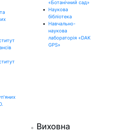
«Ботанічний сад»
Наукова
та
бібліотека
них
Навчально-
наукова
лабораторія «DAK
ститут
GPS»
нансів
ститут
уп'яних
О.
Виховна