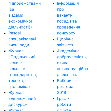
підприємствами
Інформація
(за
про
видами
вакантні
економічної
посади та
діяльності)»
проведення
Разові
конкурсу
спеціалізовані
Щорічна
вчені ради
звітність
Журнал
Академічна
«Подільський
доброчесність,
вісник:
етика,
сільське
антикорупційна
господарство,
діяльність
техніка,
Вибори
економіка»
ректора
Журнал
2019
«Економічний
Графік
дискурс»
роботи
Журнал
служби