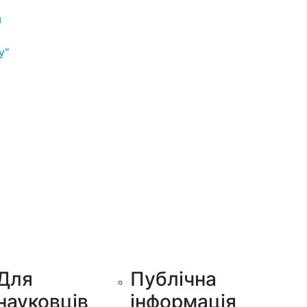
м
у"
Для
Публічна
науковців
інформація