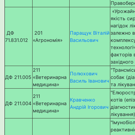
Правобер
«Урожайн
якість си
нагідок л
ДФ
201
Паращук Віталій
залежно в
71.831.012
«Агрономія»
Васильович
комплекс
технологі
факторів 
західного
211
"Трансміси
Полюхович
ДФ 211.005
«Ветеринарна
собак (ді
Василь Іванович
медицина»
та лікуван
"Елюростр
211
Кравченко
котів (епі
ДФ 211.004
«Ветеринарна
Андрій Ігорович
діагности
медицина»
лікування)
"Імунобіо
реактивні