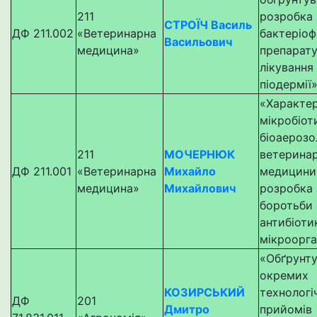
211
розробка
СТРОЇЧ Василь
ДФ 211.002
«Ветеринарна
бактеріоф
Васильович
медицина»
препарату
лікування
піодермії
«Характе
мікробіот
біоаерозо
211
МОЧЕРНЮК
ветеринар
ДФ 211.001
«Ветеринарна
Михайло
медицини
медицина»
Михайлович
розробка 
боротьби 
антибіоти
мікроорг
«Обґрунт
окремих
КОЗИРСЬКИЙ
технологі
ДФ
201
Дмитро
прийомів