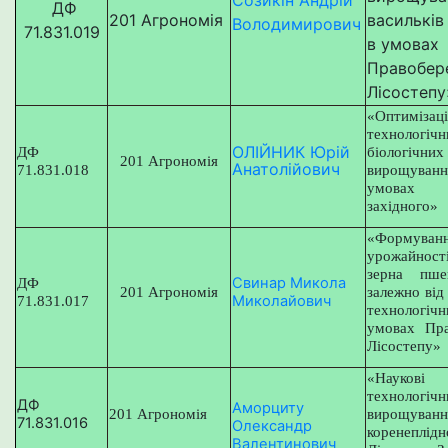
ДФ
201 Агрономія
васильків
Володимирович
71.831.019
в умовах
Правобер
Лісостепу
«Оптимізац
техноло
ОЛІЙНИК Юрій
ДФ
біологічних
201 Агрономія
Анатолійович
71.831.018
вирощува
умовах 
західного»
«Формуван
урожайност
зерна пше
Свинар Микола
ДФ
201 Агрономія
залежно від
Миколайович
71.831.017
технологічн
умовах Пра
Лісостепу»
«
Науков
технологіч
ДФ
Аморциту
201 Агрономія
вирощуван
71.831.016
Олександр
коренеплідн
Валентинович