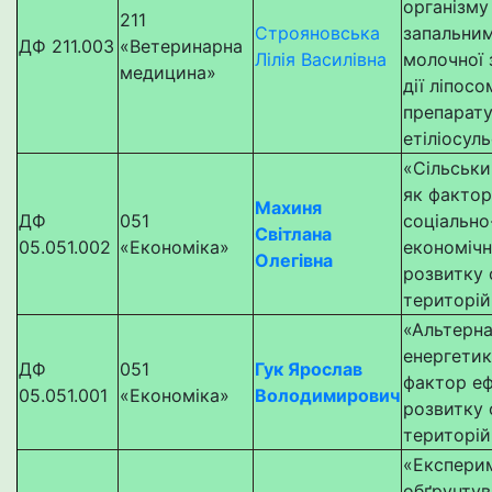
організму 
211
Строяновська
запальни
ДФ 211.003
«Ветеринарна
Лілія Василівна
молочної 
медицина»
дії ліпос
препарату
етіліосул
«Сільськи
як фактор
Махиня
ДФ
051
соціально
Світлана
05.051.002
«Економіка»
економічн
Олегівна
розвитку 
територій
«Альтерн
енергетик
ДФ
051
Гук Ярослав
фактор е
05.051.001
«Економіка»
Володимирович
розвитку 
територій
«Експери
обґрунтув