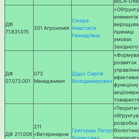
BoLA-DRB
«Обґрунт
елементів
Сікора
ДФ
вирощува
201 Агрономія
Анастасія
71.831.015
пшениц
Геннадіївна
умовах 
Західного
«Форму
розвито
управлінн
ДФ
073
Дідух Сергій
ефективн
07.073.001
Менеджмент
Володимирович
функціону
акціонерн
товарист
«Теорети
обґрунт
розробка
211
Григораш Петро
біологічн
ДФ 211.006
«Ветеринарна
Борисович
препарату