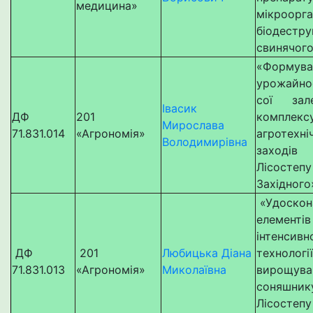
медицина»
мікроорга
біодестру
свинячого
«Формува
урожайно
сої зал
Івасик
ДФ
201
комплекс
Мирослава
71.831.014
«Агрономія»
агротехні
Володимирівна
заходів
Лісостепу
Західного
«Удоскон
елементів
інтенсивн
ДФ
201
Любицька Діана
технології
71.831.013
«Агрономія»
Миколаївна
вирощува
соняшник
Лісостепу