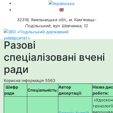
32316, Хмельницька обл., м. Кам'янець-
Подільський, вул. Шевченка, 12
Разові
спеціалізовані вчені
ради
Корисна інформація
5563
Шифр
Автор
Назва дис
Спеціальність:
ради
дисертації:
роботи:
«Удоскон
технології
вирощува
Созикін Андрій