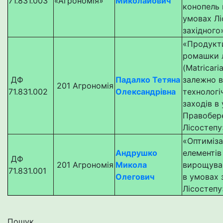
71.831.003
«Агрономія»
Миколайович
конопель 
умовах Лі
західного
«Продукт
ромашки л
(Matricaria
ДФ
Падалко Тетяна
залежно в
201 Агрономія
71.831.002
Олександрівна
технологі
заходів в
Правобер
Лісостепу
«Оптиміза
Андрушко
елементів
ДФ
201 Агрономія
Микола
вирощува
71.831.001
Олегович
в умовах 
Лісостепу
Пошук