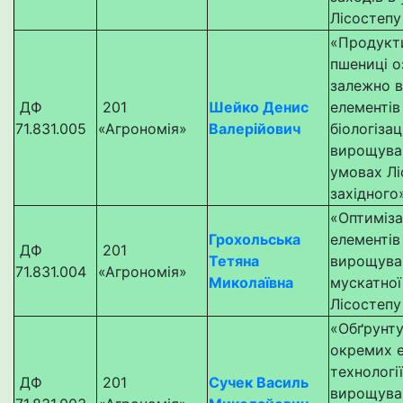
Лісостепу
«Продукт
пшениці о
залежно в
ДФ
201
Шейко Денис
елементів
71.831.005
«Агрономія»
Валерійович
біологізац
вирощуван
умовах Лі
західного
«Оптиміза
Грохольська
елементів
ДФ
201
Тетяна
вирощуван
71.831.004
«Агрономія»
Миколаївна
мускатної
Лісостепу
«Обґрунт
окремих е
технології
ДФ
201
Сучек Василь
вирощува