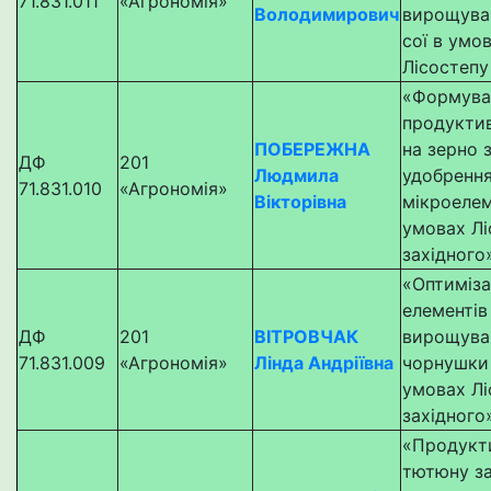
71.831.011
«Агрономія»
Володимирович
вирощуван
сої в умо
Лісостепу
«Формува
продуктив
ПОБЕРЕЖНА
на зерно 
ДФ
201
Людмила
удобрення
71.831.010
«Агрономія»
Вікторівна
мікроеле
умовах Лі
західного
«Оптиміза
елементів
ДФ
201
ВІТРОВЧАК
вирощува
71.831.009
«Агрономія»
Лінда Андріївна
чорнушки 
умовах Лі
західного
«Продукт
тютюну за