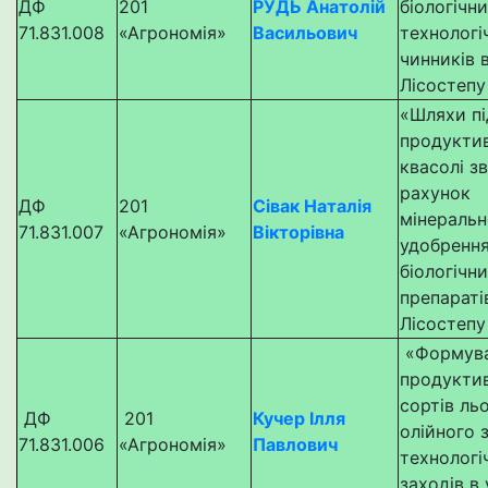
ДФ
201
РУДЬ Анатолій
біологічни
71.831.008
«Агрономія»
Васильович
технологі
чинників 
Лісостепу
«Шляхи п
продуктив
квасолі з
рахунок
ДФ
201
Сівак Наталія
мінеральн
71.831.007
«Агрономія»
Вікторівна
удобрення
біологічн
препараті
Лісостепу
«Формув
продуктив
сортів ль
ДФ
201
Кучер Ілля
олійного 
71.831.006
«Агрономія»
Павлович
технологі
заходів в