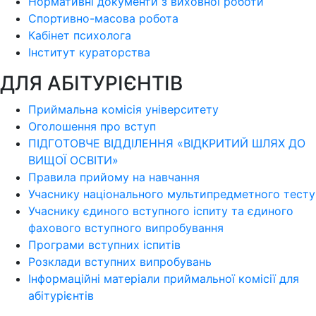
Нормативні документи з виховної роботи
Спортивно-масова робота
Кабінет психолога
Інститут кураторства
ДЛЯ АБІТУРІЄНТІВ
Приймальна комісія університету
Оголошення про вступ
ПІДГОТОВЧЕ ВІДДІЛЕННЯ «ВІДКРИТИЙ ШЛЯХ ДО
ВИЩОЇ ОСВІТИ»
Правила прийому на навчання
Учаснику національного мультипредметного тесту
Учаснику єдиного вступного іспиту та єдиного
фахового вступного випробування
Програми вступних іспитів
Розклади вступних випробувань
Інформаційні матеріали приймальної комісії для
абітурієнтів