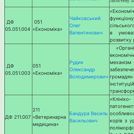
Лісостепу З
«Економі
Чайковський
функціону
ДФ
051
Олег
сільсько
05.051.004
«Економіка»
Валентинович
в умова
розвитку 
«Органі
економіч
Рудик
механізм 
ДФ
051
Олександр
забезпече
05.051.003
«Економіка»
Володимирович
громадян
інституці
трансфор
«Клініко-
патогенет
211
Бандура Василь
особливос
ДФ 211.007
«Ветеринарна
Васильович
корів з у
медицина»
поліморф