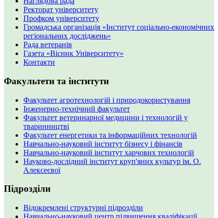
Наглядова рада
Ректорат університету
Профком університету
Громадська організація «Інститут соціально-економічних
регіональних досліджень»
Рада ветеранів
Газета «Вісник Університету»
Контакти
Факультети та інститути
Факультет агротехнологій і природокористування
Інженерно-технічний факультет
Факультет ветеринарної медицини і технологій у
тваринництві
Факультет енергетики та інформаційних технологій
Навчально-науковий інститут бізнесу і фінансів
Навчально-науковий інститут харчових технологій
Науково-дослідний інститут круп'яних культур ім. О.
Алексеєвої
Підрозділи
Відокремлені структурні підрозділи
Навчально-науковий центр підвищення кваліфікації