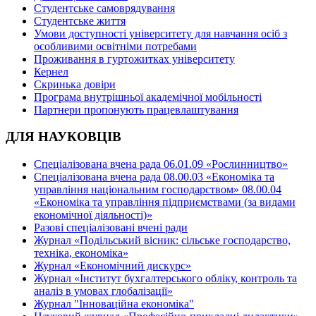
Студентське самоврядування
Студентське життя
Умови доступності університету для навчання осіб з
особливими освітніми потребами
Проживання в гуртожитках університету
Кернел
Скринька довіри
Програма внутрішньої академічної мобільності
Партнери пропонують працевлаштування
ДЛЯ НАУКОВЦІВ
Спеціалізована вчена рада 06.01.09 «Рослинництво»
Спеціалізована вчена рада 08.00.03 «Економіка та
управління національним господарством» 08.00.04
«Економіка та управління підприємствами (за видами
економічної діяльності)»
Разові спеціалізовані вчені ради
Журнал «Подільський вісник: сільське господарство,
техніка, економіка»
Журнал «Економічний дискурс»
Журнал «Інститут бухгалтерського обліку, контроль та
аналіз в умовах глобалізації»
Журнал "Інноваційна економіка"