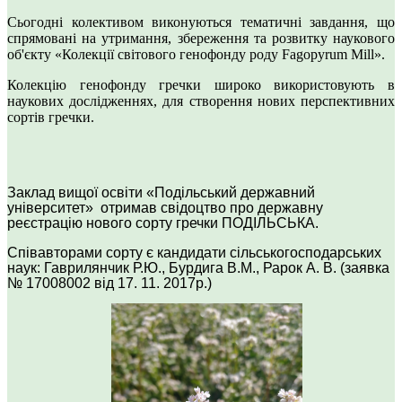
Сьогодні колективом виконуються тематичні завдання, що
спрямовані на утримання, збереження та розвитку наукового
об'єкту «Колекції світового генофонду роду Fagopyrum Mill».
Колекцію генофонду гречки широко використовують в
наукових дослідженнях, для створення нових перспективних
сортів гречки.
Заклад вищо
ї
осв
і
ти
«Подільський державний
університет»
отримав свідоцтво
про державну
реєстрацію
нового
сорт
у
гречки
ПОДІЛЬСЬКА
.
Співавторами сорту є кандидати сільськогосподарських
наук
:
Гаврилянчик Р.Ю., Бурдига В.М.,
Рарок А. В.
(заявка
№
17008002
від
17
.
1
1. 201
7
р.)