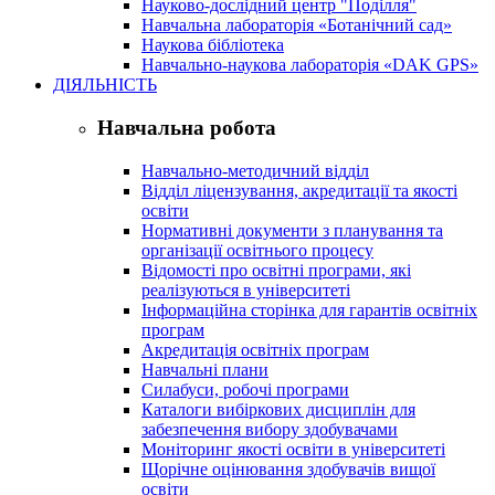
Науково-дослідний центр "Поділля"
Навчальна лабораторія «Ботанічний сад»
Наукова бібліотека
Навчально-наукова лабораторія «DAK GPS»
ДІЯЛЬНІСТЬ
Навчальна робота
Навчально-методичний відділ
Відділ ліцензування, акредитації та якості
освіти
Нормативні документи з планування та
організації освітнього процесу
Відомості про освітні програми, які
реалізуються в університеті
Інформаційна сторінка для гарантів освітніх
програм
Акредитація освітніх програм
Навчальні плани
Силабуси, робочі програми
Каталоги вибіркових дисциплін для
забезпечення вибору здобувачами
Моніторинг якості освіти в університеті
Щорічне оцінювання здобувачів вищої
освіти