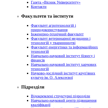
Газета «Вісник Університету»
Контакти
Факультети та інститути
Факультет агротехнологій і
природокористування
Інженерно-технічний факультет
Факультет ветеринарної медицини і
технологій у тваринництві
Факультет енергетики та інформаційних
технологій
Навчально-науковий інститут бізнесу і
фінансів
Навчально-науковий інститут харчових
технологій
Науково-дослідний інститут круп'яних
культур ім. О. Алексеєвої
Підрозділи
Відокремлені структурні підрозділи
Навчально-науковий центр підвищення
кваліфікації