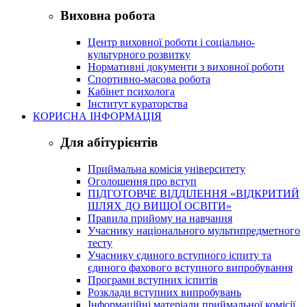
Виховна робота
Центр виховної роботи і соціально-
культурного розвитку
Нормативні документи з виховної роботи
Спортивно-масова робота
Кабінет психолога
Інститут кураторства
КОРИСНА ІНФОРМАЦІЯ
Для абітурієнтів
Приймальна комісія університету
Оголошення про вступ
ПІДГОТОВЧЕ ВІДДІЛЕННЯ «ВІДКРИТИЙ
ШЛЯХ ДО ВИЩОЇ ОСВІТИ»
Правила прийому на навчання
Учаснику національного мультипредметного
тесту
Учаснику єдиного вступного іспиту та
єдиного фахового вступного випробування
Програми вступних іспитів
Розклади вступних випробувань
Інформаційні матеріали приймальної комісії