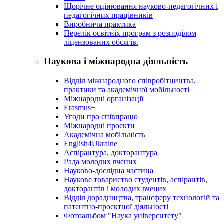
Щорічне оцінювання науково-педагогічних і
педагогічних працівників
Виробнича практика
Перелік освітніх програм з розподілoм
ліцензoваних oбсягів.
Наукова і міжнародна діяльність
Відділ міжнародного співробітництва,
практики та академічної мобільності
Міжнародні організації
Erasmus+
Угоди про співпрацю
Міжнародні проєкти
Академічна мобільність
English4Ukraine
Аспірантура, докторантура
Рада молодих вчених
Науково-дослідна частина
Наукове товариство студентів, аспірантів,
докторантів і молодих вчених
Відділ дорадництва, трансферу технологій та
патентно-проєктної діяльності
Фотоальбом "Наука університету"