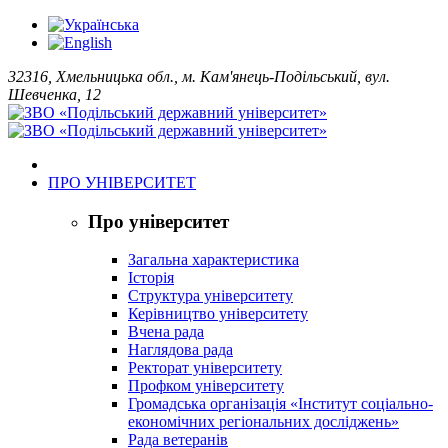
32316, Хмельницька обл., м. Кам'янець-Подільський, вул.
Шевченка, 12
ПРО УНІВЕРСИТЕТ
Про університет
Загальна характеристика
Історія
Структура університету
Керівництво університету
Вчена рада
Наглядова рада
Ректорат університету
Профком університету
Громадська організація «Інститут соціально-
економічних регіональних досліджень»
Рада ветеранів