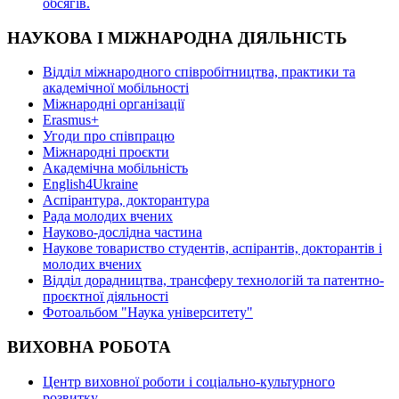
oбсягів.
НАУКОВА І МІЖНАРОДНА ДІЯЛЬНІСТЬ
Відділ міжнародного співробітництва, практики та
академічної мобільності
Міжнародні організації
Erasmus+
Угоди про співпрацю
Міжнародні проєкти
Академічна мобільність
English4Ukraine
Аспірантура, докторантура
Рада молодих вчених
Науково-дослідна частина
Наукове товариство студентів, аспірантів, докторантів і
молодих вчених
Відділ дорадництва, трансферу технологій та патентно-
проєктної діяльності
Фотоальбом "Наука університету"
ВИХОВНА РОБОТА
Центр виховної роботи і соціально-культурного
розвитку