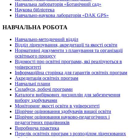
Навчальна лабораторія «Ботанічний сад»
Наукова бібліотека
Навчально-наукова лабораторія «DAK GPS»
НАВЧАЛЬНА РОБОТА
Навчально-методичний відділ
Відділ ліцензування, акредитації та якості освіти
Нормативні документи з планування та організації
освітнього процесу
Відомості про освітні програми, які реалізуються в
університеті
Інформаційна сторінка для гарантів освітніх програм
Акредитація освітніх програм
Навчальні плани
Силабуси, робочі програми
Каталоги вибіркових дисциплін для забезпечення
вибору здобувачами
Моніторинг якості освіти в університеті
Щорічне оцінювання здобувачів вищої освіти
Щорічне оцінювання науково-педагогічних і
педагогічних працівників
Виробнича практика
Перелік освітніх програм з розподілoм ліцензoваних