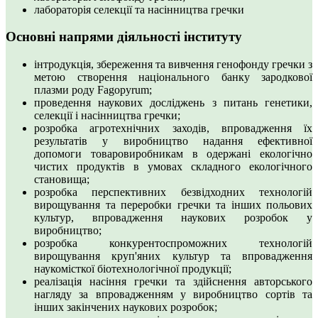
лабораторія селекції та насінництва гречки
Основні напрями діяльності інституту
інтродукція, збереження та вивчення генофонду гречки з
метою створення національного банку зародкової
плазми роду Fagopyrum;
проведення наукових досліджень з питань генетики,
селекції і насінництва гречки;
розробка агротехнічних заходів, впровадження їх
результатів у виробництво надання ефективної
допомоги товаровиробникам в одержані екологічно
чистих продуктів в умовах складного екологічного
становища;
розробка перспективних безвідходних технологій
вирощування та переробки гречки та інших польових
культур, впровадження наукових розробок у
виробництво;
розробка конкурентоспроможних технологій
вирощування круп'яних культур та впровадження
наукомісткої біотехнологічної продукції;
реалізація насіння гречки та здійснення авторського
нагляду за впровадженням у виробництво сортів та
інших закінчених наукових розробок;