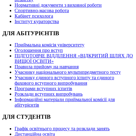
Нормативні документи з виховної роботи
Спортивно-масова робота
Кабінет психолога
Інститут кураторства
ДЛЯ АБІТУРІЄНТІВ
Приймальна комісія університету
Оголошення про вступ
ПІДГОТОВЧЕ ВІДДІЛЕННЯ «ВІДКРИТИЙ ШЛЯХ ДО
ВИЩОЇ ОСВІТИ»
Правила прийому на навчання
Учаснику національного мультипредметного тесту
Учаснику єдиного вступного іспиту та єдиного
фахового вступного випробування
Програми вступних іспитів
Розклади вступних випробувань
Інформаційні матеріали приймальної комісії для
абітурієнтів
ДЛЯ СТУДЕНТІВ
Графік освітнього процесу та розклади занять
Дистанційна освіта