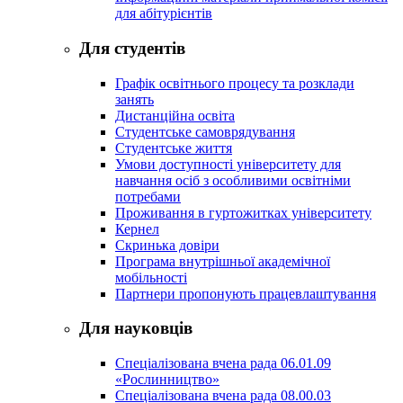
для абітурієнтів
Для студентів
Графік освітнього процесу та розклади
занять
Дистанційна освіта
Студентське самоврядування
Студентське життя
Умови доступності університету для
навчання осіб з особливими освітніми
потребами
Проживання в гуртожитках університету
Кернел
Скринька довіри
Програма внутрішньої академічної
мобільності
Партнери пропонують працевлаштування
Для науковців
Спеціалізована вчена рада 06.01.09
«Рослинництво»
Спеціалізована вчена рада 08.00.03