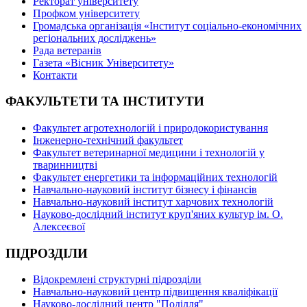
Ректорат університету
Профком університету
Громадська організація «Інститут соціально-економічних
регіональних досліджень»
Рада ветеранів
Газета «Вісник Університету»
Контакти
ФАКУЛЬТЕТИ ТА ІНСТИТУТИ
Факультет агротехнологій і природокористування
Інженерно-технічний факультет
Факультет ветеринарної медицини і технологій у
тваринництві
Факультет енергетики та інформаційних технологій
Навчально-науковий інститут бізнесу і фінансів
Навчально-науковий інститут харчових технологій
Науково-дослідний інститут круп'яних культур ім. О.
Алексеєвої
ПІДРОЗДІЛИ
Відокремлені структурні підрозділи
Навчально-науковий центр підвищення кваліфікації
Науково-дослідний центр "Поділля"