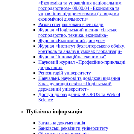
«Економіка та управління національним
господарством» 08.00.04 «Економіка та
управління підприємствами (за видами
економічної діяльності)»
Разові спеціалізовані вчені ради
Журнал «Подільський вісник: сільське
господарство, техніка, економіка»
Журнал «Економічний дискурс»
Журнал «Інститут бухгалтерського обліку,
контроль та аналіз в умовах глобалізації»
Журнал "Інноваційна економіка"
Науковий журнал «Професійно-прикладні
дидактики»
Репозитарій університету
Навчальні, наукові та довідкові видання
Закладу вищої освіти «Подільський
державний університет»
Доступ до баз даних SCOPUS та Web of
Science
Публічна інформація
Загальна документація
Банківські реквізити університету
Фінансова документація