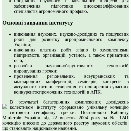
поєднання наукового і навчального процесів для
забезпечення підготовки висококваліфікованих
спеціалістів агрономічного профілю.
Основні завдання інституту
виконання наукових, науково-дослідних та пошукових
робіт для розвитку агропромислового комплексу
України;
виконання платних робіт згідно із замовленнями
підприємств, організацій, установ, а також приватних
осіб;
розробка науково-обґрунтованих технологій
вирощування гречки;
проведення регіональних, всеукраїнських та
міжнародних конференцій, семінарів, конгресів з
актуальних питань створення та поширення сучасних
конкурентоспроможних технологій в АПК.
В результаті багаторічних комплексних досліджень
колективом інституту сформовано унікальну колекцію
світового генофонду гречки. Постановою Кабінету
Міністрів України від 22 вересня 2004 року за № 1241
колекцію внесено до державного реєстру наукових об'єктів,
що становлять національне надбанні.