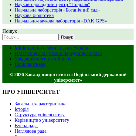
Науково-дослідний центр "Поділля"
Навчальна лабораторія «Ботанічний сад»
Наукова бібліотека
Навчально-наукова лабораторія «DAK GPS»
Пошук
Пошук
Міністерство освіти і науки України
НМЦ вищої та фахової передвищої освіти
Урядовий контактний центр
Наші партнери
© 2026 Заклад вищої освіти «Подільський державний
університет»
ПРО УНІВЕРСИТЕТ
Загальна характеристика
Історія
Структура університету
Керівництво університету
Вчена рада
Наглядова рада