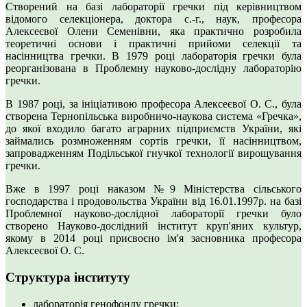
Створений на базі лабораторії гречки під керівництвом
відомого селекціонера, доктора с.-г., наук, професора
Алексеєвої Олени Семенівни, яка практично розробила
теоретичні основи і практичні прийоми селекції та
насінництва гречки. В 1979 році лабораторія гречки була
реорганізована в Проблемну науково-дослідну лабораторію
гречки.
В 1987 році, за ініціативою професора Алексеєвої О. С., була
створена Тернопільська виробничо-наукова система «Гречка»,
до якої входило багато аграрних підприємств України, які
займались розмноженням сортів гречки, її насінництвом,
запровадженням Подільської гнучкої технології вирощування
гречки.
Вже в 1997 році наказом №9 Міністерства сільського
господарства і продовольства України від 16.01.1997р. на базі
Проблемної науково-дослідної лабораторії гречки було
створено Науково-дослідний інститут круп'яних культур,
якому в 2014 році присвоєно ім'я засновника професора
Алексеєвої О. С.
Структура інституту
лабораторія генофонду гречки;