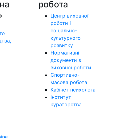
на
робота
ь
Центр виховної
роботи і
соціально-
го
культурного
цтва,
розвитку
а
Нормативні
документи з
виховної роботи
Спортивно-
масова робота
Кабінет психолога
Інститут
кураторства
aine