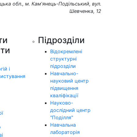
цька обл., м. Кам'янець-Подільський, вул.
Шевченка, 12
ти
Підрозділи
ути
Відокремлені
структурні
підрозділи
гій і
Навчально-
истування
науковий центр
підвищення
кваліфікації
Науково-
дослідний центр
ої
"Поділля"
Навчальна
у
лабораторія
ві