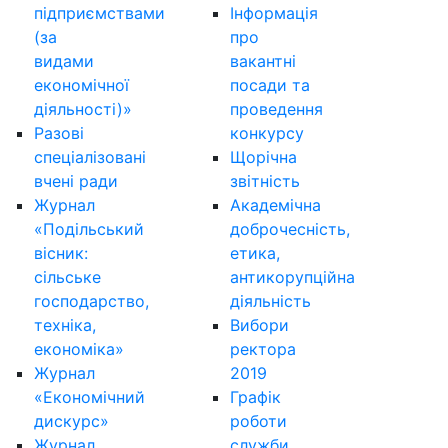
підприємствами
Інформація
(за
про
видами
вакантні
економічної
посади та
діяльності)»
проведення
Разові
конкурсу
спеціалізовані
Щорічна
вчені ради
звітність
Журнал
Академічна
«Подільський
доброчесність,
вісник:
етика,
сільське
антикорупційна
господарство,
діяльність
техніка,
Вибори
економіка»
ректора
Журнал
2019
«Економічний
Графік
дискурс»
роботи
Журнал
служби