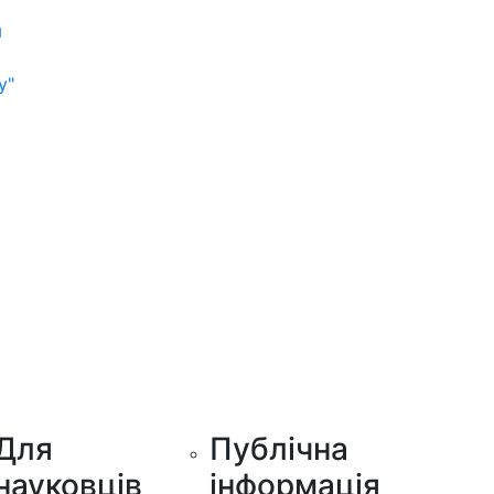
м
у"
Для
Публічна
науковців
інформація