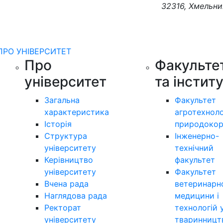
32316, Хмельни
ПРО УНІВЕРСИТЕТ
Про
Факульте
університет
та інстит
Загальна
Факультет
характеристика
агротехноло
Історія
природокор
Структура
Інженерно-
університету
технічний
Керівництво
факультет
університету
Факультет
Вчена рада
ветеринарн
Наглядова рада
медицини і
Ректорат
технологій 
університету
тваринницт