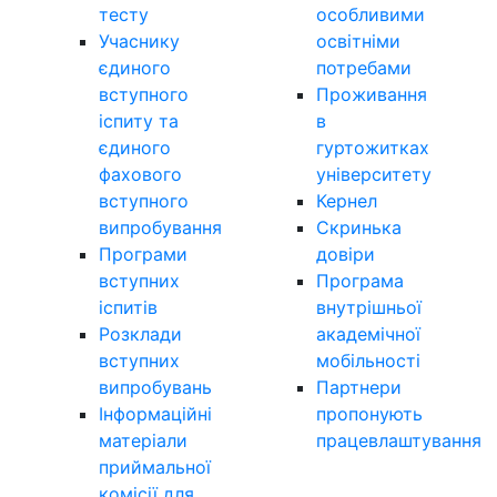
тесту
особливими
Учаснику
освітніми
єдиного
потребами
вступного
Проживання
іспиту та
в
єдиного
гуртожитках
фахового
університету
вступного
Кернел
випробування
Скринька
Програми
довіри
вступних
Програма
іспитів
внутрішньої
Розклади
академічної
вступних
мобільності
випробувань
Партнери
Інформаційні
пропонують
матеріали
працевлаштування
приймальної
комісії для