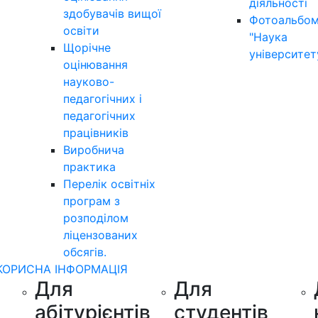
діяльності
здобувачів вищої
Фотоальбо
освіти
"Наука
Щорічне
університет
оцінювання
науково-
педагогічних і
педагогічних
працівників
Виробнича
практика
Перелік освітніх
програм з
розподілoм
ліцензoваних
oбсягів.
КОРИСНА ІНФОРМАЦІЯ
Для
Для
абітурієнтів
студентів