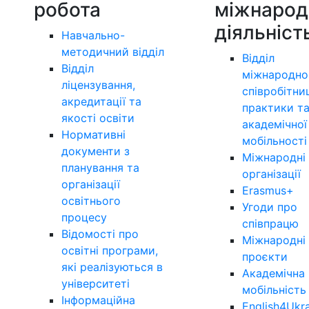
робота
міжнарод
діяльніст
Навчально-
методичний відділ
Відділ
Відділ
міжнародно
ліцензування,
співробітни
акредитації та
практики т
якості освіти
академічної
Нормативні
мобільності
документи з
Міжнародні
планування та
організації
організації
Erasmus+
освітнього
Угоди про
процесу
співпрацю
Відомості про
Міжнародні
освітні програми,
проєкти
які реалізуються в
Академічна
університеті
мобільність
Інформаційна
English4Ukr