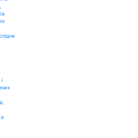
,
ра
их
слідна
 і
ених
а,
та