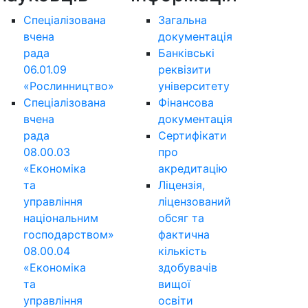
Спеціалізована
Загальна
вчена
документація
рада
Банківські
06.01.09
реквізити
«Рослинництво»
університету
Спеціалізована
Фінансова
вчена
документація
рада
Сертифікати
08.00.03
про
«Економіка
акредитацію
та
Ліцензія,
управління
ліцензований
національним
обсяг та
господарством»
фактична
08.00.04
кількість
«Економіка
здобувачів
та
вищої
управління
освіти