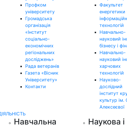
Профком
Факультет
університету
енергетики 
Громадська
інформацій
організація
технологій
«Інститут
Навчально-
соціально-
науковий ін
економічних
бізнесу і фі
регіональних
Навчально-
досліджень»
науковий ін
Рада ветеранів
харчових
Газета «Вісник
технологій
Університету»
Науково-
Контакти
дослідний
інститут кр
культур ім. 
Алексеєвої
ДІЯЛЬНІСТЬ
Навчальна
Наукова і