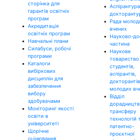
сторінка для
Аспірантура
гарантів освітніх
докторанту
програм
Рада молод
Акредитація
вчених
освітніх програм
Науково-до
Навчальні плани
частина
Силабуси, робочі
Наукове
програми
товариство
Каталоги
студентів,
вибіркових
аспірантів,
дисциплін для
докторантів
забезпечення
молодих вч
вибору
Відділ
здобувачами
дорадництв
Моніторинг якості
трансферу
освіти в
технологій 
університеті
патентно-
Щорічне
проєктної
оцінювання