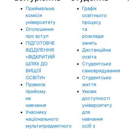
Приймальна
Графік
комісія
освітнього
університету
процесу
Оголошення
та
про вступ
розклади
ПІДГОТОВЧЕ
занять
ВІДДІЛЕННЯ
Дистанційна
«ВІДКРИТИЙ
освіта
ШЛЯХ ДО
Студентське
ВИЩОЇ
самоврядування
ОСВІТИ»
Студентське
Правила
життя
прийому
Умови
на
доступності
навчання
університету
Учаснику
для
національного
навчання
мультипредметного
осіб з