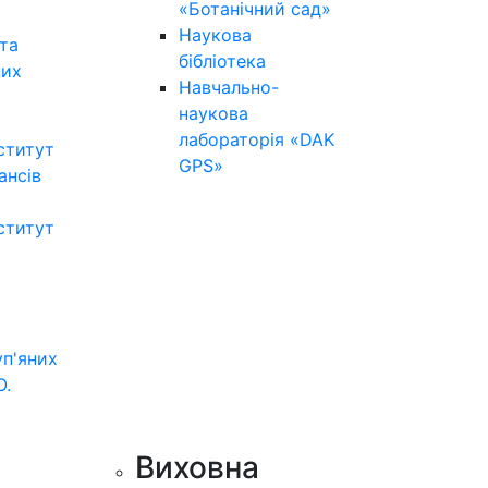
«Ботанічний сад»
Наукова
та
бібліотека
них
Навчально-
наукова
лабораторія «DAK
ститут
GPS»
нансів
ститут
уп'яних
О.
Виховна