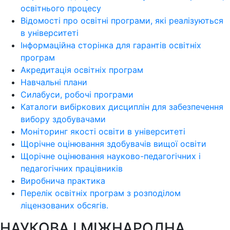
освітнього процесу
Відомості про освітні програми, які реалізуються
в університеті
Інформаційна сторінка для гарантів освітніх
програм
Акредитація освітніх програм
Навчальні плани
Силабуси, робочі програми
Каталоги вибіркових дисциплін для забезпечення
вибору здобувачами
Моніторинг якості освіти в університеті
Щорічне оцінювання здобувачів вищої освіти
Щорічне оцінювання науково-педагогічних і
педагогічних працівників
Виробнича практика
Перелік освітніх програм з розподілoм
ліцензoваних oбсягів.
НАУКОВА І МІЖНАРОДНА