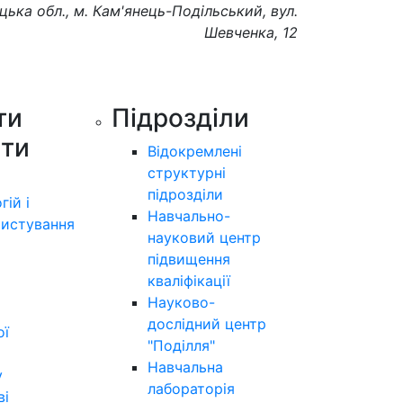
цька обл., м. Кам'янець-Подільський, вул.
Шевченка, 12
ти
Підрозділи
ути
Відокремлені
структурні
підрозділи
гій і
Навчально-
истування
науковий центр
підвищення
кваліфікації
Науково-
дослідний центр
ої
"Поділля"
Навчальна
у
лабораторія
ві