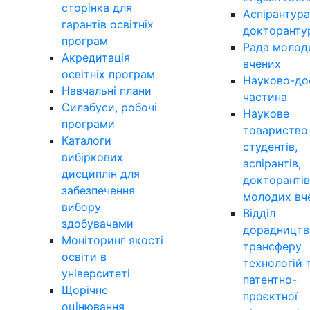
сторінка для
Аспірантура
гарантів освітніх
докторанту
програм
Рада молод
Акредитація
вчених
освітніх програм
Науково-до
Навчальні плани
частина
Силабуси, робочі
Наукове
програми
товариство
Каталоги
студентів,
вибіркових
аспірантів,
дисциплін для
докторантів
забезпечення
молодих вч
вибору
Відділ
здобувачами
дорадництв
Моніторинг якості
трансферу
освіти в
технологій 
університеті
патентно-
Щорічне
проєктної
оцінювання