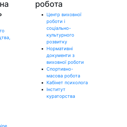
на
робота
ь
Центр виховної
роботи і
соціально-
го
культурного
цтва,
розвитку
а
Нормативні
документи з
виховної роботи
Спортивно-
масова робота
Кабінет психолога
Інститут
кураторства
aine