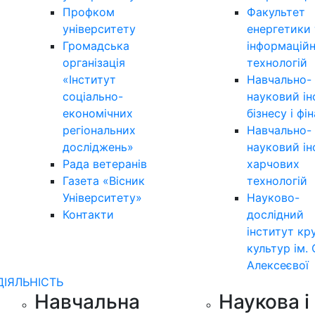
Профком
Факультет
університету
енергетики 
Громадська
інформацій
організація
технологій
«Інститут
Навчально-
соціально-
науковий ін
економічних
бізнесу і фі
регіональних
Навчально-
досліджень»
науковий ін
Рада ветеранів
харчових
Газета «Вісник
технологій
Університету»
Науково-
Контакти
дослідний
інститут кр
культур ім. 
Алексеєвої
ДІЯЛЬНІСТЬ
Навчальна
Наукова і