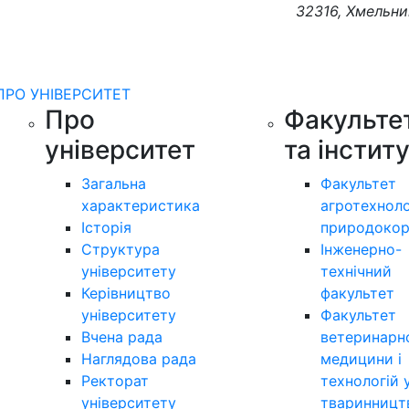
32316, Хмельни
ПРО УНІВЕРСИТЕТ
Про
Факульте
університет
та інстит
Загальна
Факультет
характеристика
агротехноло
Історія
природокор
Структура
Інженерно-
університету
технічний
Керівництво
факультет
університету
Факультет
Вчена рада
ветеринарн
Наглядова рада
медицини і
Ректорат
технологій 
університету
тваринницт