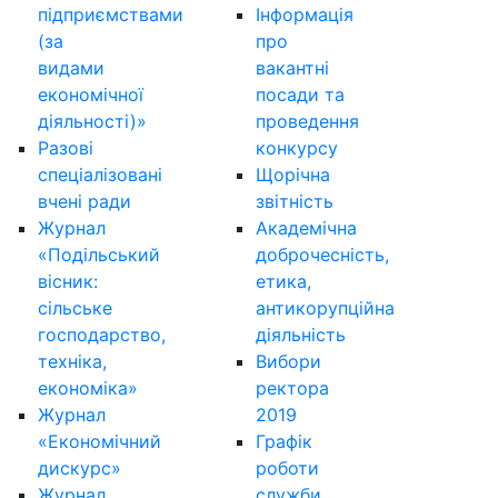
підприємствами
Інформація
(за
про
видами
вакантні
економічної
посади та
діяльності)»
проведення
Разові
конкурсу
спеціалізовані
Щорічна
вчені ради
звітність
Журнал
Академічна
«Подільський
доброчесність,
вісник:
етика,
сільське
антикорупційна
господарство,
діяльність
техніка,
Вибори
економіка»
ректора
Журнал
2019
«Економічний
Графік
дискурс»
роботи
Журнал
служби