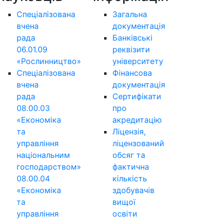
Спеціалізована
Загальна
вчена
документація
рада
Банківські
06.01.09
реквізити
«Рослинництво»
університету
Спеціалізована
Фінансова
вчена
документація
рада
Сертифікати
08.00.03
про
«Економіка
акредитацію
та
Ліцензія,
управління
ліцензований
національним
обсяг та
господарством»
фактична
08.00.04
кількість
«Економіка
здобувачів
та
вищої
управління
освіти