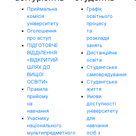
Приймальна
Графік
комісія
освітнього
університету
процесу
Оголошення
та
про вступ
розклади
ПІДГОТОВЧЕ
занять
ВІДДІЛЕННЯ
Дистанційна
«ВІДКРИТИЙ
освіта
ШЛЯХ ДО
Студентське
ВИЩОЇ
самоврядування
ОСВІТИ»
Студентське
Правила
життя
прийому
Умови
на
доступності
навчання
університету
Учаснику
для
національного
навчання
мультипредметного
осіб з