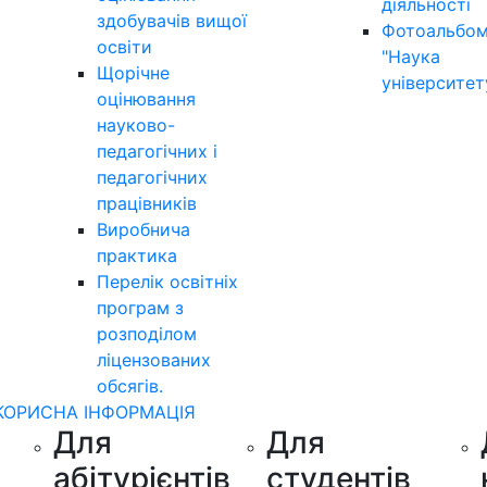
діяльності
здобувачів вищої
Фотоальбо
освіти
"Наука
Щорічне
університет
оцінювання
науково-
педагогічних і
педагогічних
працівників
Виробнича
практика
Перелік освітніх
програм з
розподілoм
ліцензoваних
oбсягів.
КОРИСНА ІНФОРМАЦІЯ
Для
Для
абітурієнтів
студентів