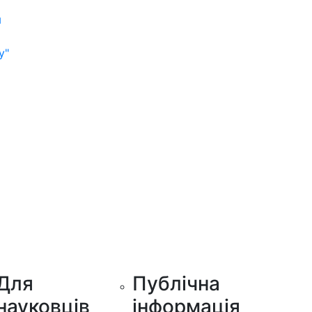
м
у"
Для
Публічна
науковців
інформація