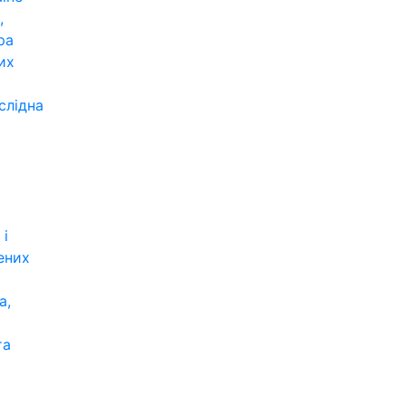
,
ра
их
слідна
 і
ених
а,
та