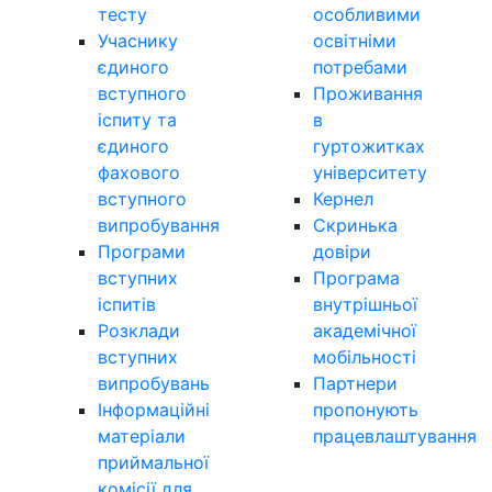
тесту
особливими
Учаснику
освітніми
єдиного
потребами
вступного
Проживання
іспиту та
в
єдиного
гуртожитках
фахового
університету
вступного
Кернел
випробування
Скринька
Програми
довіри
вступних
Програма
іспитів
внутрішньої
Розклади
академічної
вступних
мобільності
випробувань
Партнери
Інформаційні
пропонують
матеріали
працевлаштування
приймальної
комісії для