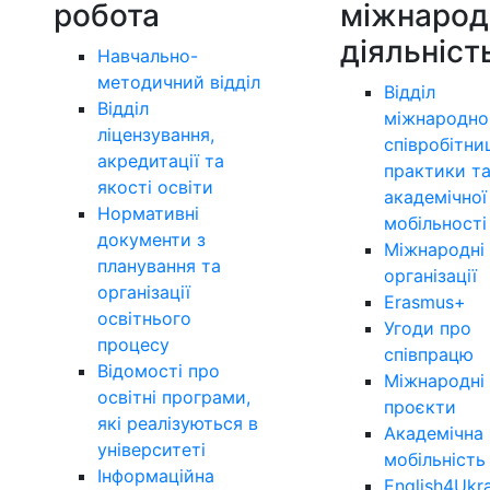
робота
міжнарод
діяльніст
Навчально-
методичний відділ
Відділ
Відділ
міжнародно
ліцензування,
співробітни
акредитації та
практики т
якості освіти
академічної
Нормативні
мобільності
документи з
Міжнародні
планування та
організації
організації
Erasmus+
освітнього
Угоди про
процесу
співпрацю
Відомості про
Міжнародні
освітні програми,
проєкти
які реалізуються в
Академічна
університеті
мобільність
Інформаційна
English4Ukr