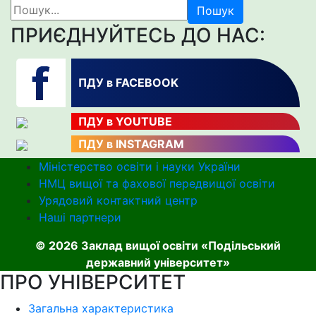
Пошук
ПРИЄДНУЙТЕСЬ ДО НАС:
ПДУ в FACEBOOK
ПДУ в YOUTUBE
ПДУ в INSTAGRAM
Міністерство освіти і науки України
НМЦ вищої та фахової передвищої освіти
Урядовий контактний центр
Наші партнери
© 2026 Заклад вищої освіти «Подільський
державний університет»
ПРО УНІВЕРСИТЕТ
Загальна характеристика