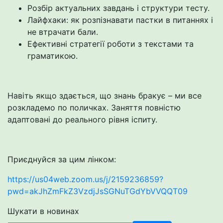
Розбір актуальних завдань і структури тесту.
Лайфхаки: як розпізнавати пастки в питаннях і
не втрачати бали.
Ефективні стратегії роботи з текстами та
граматикою.
Навіть якщо здається, що знань бракує – ми все
розкладемо по поличках. Заняття повністю
адаптовані до реального рівня іспиту.
Приєднуйся за цим лінком:
https://us04web.zoom.us/j/2159236859?
pwd=akJhZmFkZ3VzdjJsSGNuTGdYbVVQQT09
Шукати в новинах