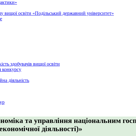
дактики»
аду вищої освіти «Подільський державний університет»
e
кість здобувачів вищої освіти
я конкурсу
йна діяльність
ур
ономіка та управління національним гос
економічної діяльності)»