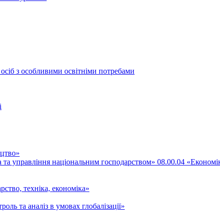
 осіб з особливими освітніми потребами
і
ицтво»
ка та управління національним господарством» 08.00.04 «Економі
рство, техніка, економіка»
роль та аналіз в умовах глобалізації»