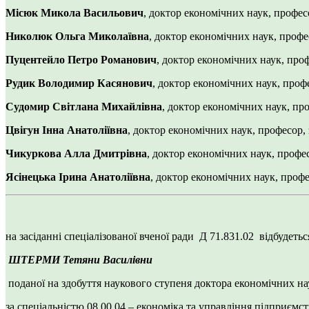
Місюк Микола Васильович
, доктор економічних наук, профес
Николюк Ольга Миколаївна
, доктор економічних наук, профе
Пуцентейло Петро Романович
, доктор економічних наук, про
Рудик Володимир Касянович
, доктор економічних наук, проф
Судомир Світлана Михайлівна
, доктор економічних наук, пр
Цвігун Інна Анатоліївна
, доктор економічних наук, професор,
Чикуркова Алла Дмитрівна
, доктор економічних наук, профе
Ясінецька Ірина Анатоліївна
, доктор економічних наук, профе
на засіданні спеціалізованої вченої ради Д 71.831.02 відбудеть
ШТЕРМИ Тетяни Василівни
поданої на здобуття наукового ступеня доктора економічних на
за спеціальністю 08.00.04 – економіка та управління підприємст