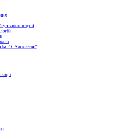
ання
й у тваринництві
логій
в
логій
 ім. О. Алексеєвої
кації
ти