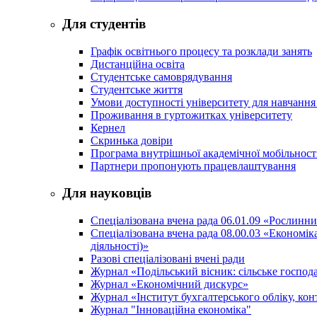
Для студентів
Графік освітнього процесу та розклади занять
Дистанційна освіта
Студентське самоврядування
Студентське життя
Умови доступності університету для навчання
Проживання в гуртожитках університету
Кернел
Скринька довіри
Програма внутрішньої академічної мобільност
Партнери пропонують працевлаштування
Для науковців
Спеціалізована вчена рада 06.01.09 «Рослинн
Спеціалізована вчена рада 08.00.03 «Економі
діяльності)»
Разові спеціалізовані вчені ради
Журнал «Подільський вісник: сільське господа
Журнал «Економічний дискурс»
Журнал «Інститут бухгалтерського обліку, конт
Журнал "Інноваційна економіка"