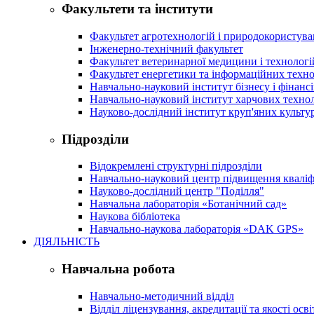
Факультети та інститути
Факультет агротехнологій і природокористув
Інженерно-технічний факультет
Факультет ветеринарної медицини і технологі
Факультет енергетики та інформаційних техно
Навчально-науковий інститут бізнесу і фінансі
Навчально-науковий інститут харчових техно
Науково-дослідний інститут круп'яних культур
Підрозділи
Відокремлені структурні підрозділи
Навчально-науковий центр підвищення кваліфі
Науково-дослідний центр "Поділля"
Навчальна лабораторія «Ботанічний сад»
Наукова бібліотека
Навчально-наукова лабораторія «DAK GPS»
ДІЯЛЬНІСТЬ
Навчальна робота
Навчально-методичний відділ
Відділ ліцензування, акредитації та якості осві