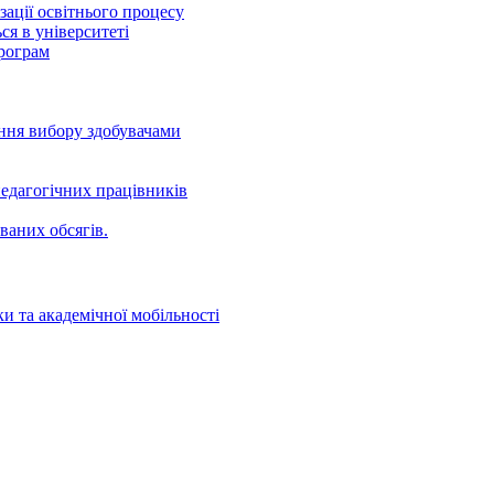
ації освітнього процесу
ся в університеті
програм
ення вибору здобувачами
едагогічних працівників
ваних oбсягів.
и та академічної мобільності