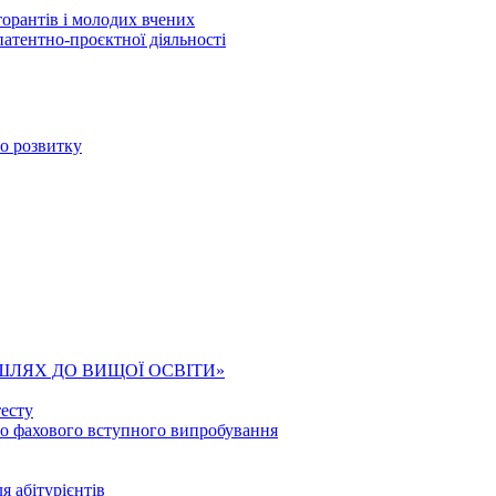
торантів і молодих вчених
патентно-проєктної діяльності
го розвитку
ШЛЯХ ДО ВИЩОЇ ОСВІТИ»
есту
го фахового вступного випробування
я абітурієнтів