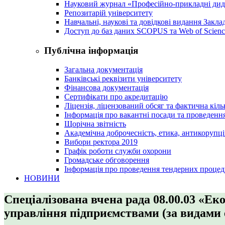
Науковий журнал «Професійно-прикладні ди
Репозитарій університету
Навчальні, наукові та довідкові видання Закл
Доступ до баз даних SCOPUS та Web of Scienc
Публічна інформація
Загальна документація
Банківські реквізити університету
Фінансова документація
Сертифікати про акредитацію
Ліцензія, ліцензований обсяг та фактична кіль
Інформація про вакантні посади та проведенн
Щорічна звітність
Академічна доброчесність, етика, антикорупці
Вибори ректора 2019
Графік роботи служби охорони
Громадське обговорення
Інформація про проведення тендерних процед
НОВИНИ
Спеціалізована вчена рада 08.00.03 «Ек
управління підприємствами (за видами 