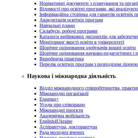
Нормативні документи з планування та організ
Відомості про освітні програми, які реалізують
Інформаційна сторінка для гарантів освітніх 
Акредитація освітніх програм
Навчальні плани
Силабуси, робочі програми
Каталоги вибіркових дисциплін для забезпеч
Моніторинг якості освіти в університеті
Щорічне оцінювання здобувачів вищої освіти
Щорічне оцінювання науково-педагогічних і п
Виробнича практика
Перелік освітніх програм з розподілoм ліцензo
Наукова і міжнародна діяльність
Відділ міжнародного співробітництва, практик
Міжнародні організації
Erasmus+
Угоди про співпрацю
Міжнародні проєкти
Академічна мобільність
English4Ukraine
Аспірантура, докторантура
Рада молодих вчених
Науково-дослідна частина