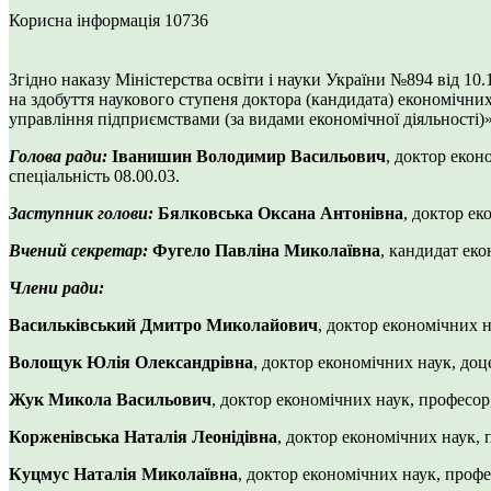
Корисна інформація
10736
Згідно наказу Міністерства освіти і науки України №894 від 10.
на здобуття наукового ступеня доктора (кандидата) економічни
управління підприємствами (за видами економічної діяльності)
Голова ради:
Іванишин Володимир Васильович
, доктор екон
спеціальність 08.00.03.
Заступник голови:
Бялковська Оксана Антонівна
, доктор ек
Вчений секретар:
Фугело Павліна Миколаївна
, кандидат еко
Члени ради:
Васильківський Дмитро Миколайович
, доктор економічних н
Волощук Юлія Олександрівна
, доктор економічних наук, доц
Жук Микола Васильович
, доктор економічних наук, професор
Корженівська Наталія Леонідівна
, доктор економічних наук, 
Куцмус Наталія Миколаївна
, доктор економічних наук, профе