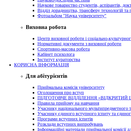
Наукове товариство студентів, аспірантів, док
Відділ дорадництва, трансферу технологій та 
Фотоальбом "Наука університету"
Виховна робота
Центр виховної роботи і соціально-культурно
Нормативні документи з виховної роботи
Спортивно-масова робота
Кабінет психолога
Інститут кураторства
КОРИСНА ІНФОРМАЦІЯ
Для абітурієнтів
Приймальна комісія університету
Оголошення про вступ
ПІДГОТОВЧЕ ВІДДІЛЕННЯ «ВІДКРИТИЙ 
Правила прийому на навчання
Учаснику національного мультипредметного т
Учаснику єдиного вступного іспиту та єдино
Програми вступних іспитів
Розклади вступних випробувань
Інформаційні матеріали приймальної комісії дл