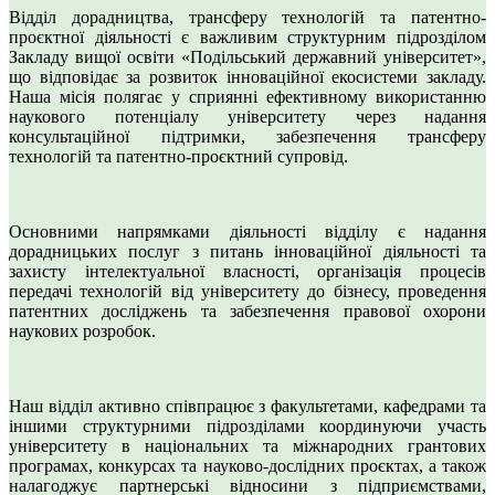
Відділ дорадництва, трансферу технологій та патентно-
проєктної діяльності є важливим структурним підрозділом
Закладу вищої освіти «Подільський державний університет»,
що відповідає за розвиток інноваційної екосистеми закладу.
Наша місія полягає у сприянні ефективному використанню
наукового потенціалу університету через надання
консультаційної підтримки, забезпечення трансферу
технологій та патентно-проєктний супровід.
Основними напрямками діяльності відділу є надання
дорадницьких послуг з питань інноваційної діяльності та
захисту інтелектуальної власності, організація процесів
передачі технологій від університету до бізнесу, проведення
патентних досліджень та забезпечення правової охорони
наукових розробок.
Наш відділ активно співпрацює з факультетами, кафедрами та
іншими структурними підрозділами координуючи участь
університету в національних та міжнародних грантових
програмах, конкурсах та науково-дослідних проєктах, а також
налагоджує партнерські відносини з підприємствами,