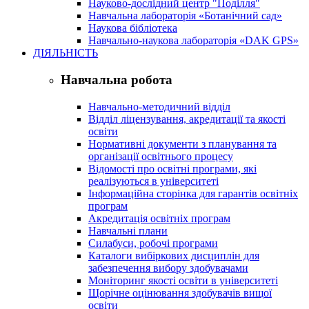
Науково-дослідний центр "Поділля"
Навчальна лабораторія «Ботанічний сад»
Наукова бібліотека
Навчально-наукова лабораторія «DAK GPS»
ДІЯЛЬНІСТЬ
Навчальна робота
Навчально-методичний відділ
Відділ ліцензування, акредитації та якості
освіти
Нормативні документи з планування та
організації освітнього процесу
Відомості про освітні програми, які
реалізуються в університеті
Інформаційна сторінка для гарантів освітніх
програм
Акредитація освітніх програм
Навчальні плани
Силабуси, робочі програми
Каталоги вибіркових дисциплін для
забезпечення вибору здобувачами
Моніторинг якості освіти в університеті
Щорічне оцінювання здобувачів вищої
освіти