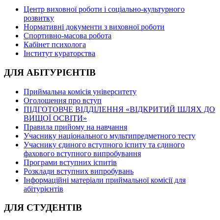
Центр виховної роботи і соціально-культурного
розвитку
Нормативні документи з виховної роботи
Спортивно-масова робота
Кабінет психолога
Інститут кураторства
ДЛЯ АБІТУРІЄНТІВ
Приймальна комісія університету
Оголошення про вступ
ПІДГОТОВЧЕ ВІДДІЛЕННЯ «ВІДКРИТИЙ ШЛЯХ ДО
ВИЩОЇ ОСВІТИ»
Правила прийому на навчання
Учаснику національного мультипредметного тесту
Учаснику єдиного вступного іспиту та єдиного
фахового вступного випробування
Програми вступних іспитів
Розклади вступних випробувань
Інформаційні матеріали приймальної комісії для
абітурієнтів
ДЛЯ СТУДЕНТІВ