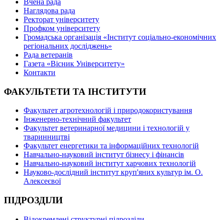
Вчена рада
Наглядова рада
Ректорат університету
Профком університету
Громадська організація «Інститут соціально-економічних
регіональних досліджень»
Рада ветеранів
Газета «Вісник Університету»
Контакти
ФАКУЛЬТЕТИ ТА ІНСТИТУТИ
Факультет агротехнологій і природокористування
Інженерно-технічний факультет
Факультет ветеринарної медицини і технологій у
тваринництві
Факультет енергетики та інформаційних технологій
Навчально-науковий інститут бізнесу і фінансів
Навчально-науковий інститут харчових технологій
Науково-дослідний інститут круп'яних культур ім. О.
Алексеєвої
ПІДРОЗДІЛИ
Відокремлені структурні підрозділи