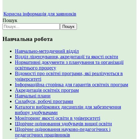
Корисна інформація для заявників
Пошук
Пошук
Навчальна робота
Навчально-методичний відділ
Відділ ліцензування, акредитації та якості освіти
Нормативні документи з планування та організації
освітнього процесу
Відомості про освітні програми, які реалізуються в
університеті
Інформаційна сторінка для гарантів освітніх програм
Акредитація освітніх програм
Навчальні плани
Силабуси, робочі програми
Каталоги вибіркових дисциплін для забезпечення
вибору здобувачами
Моніторинг якості освіти в університеті
Щорічне оцінювання здобувачів вищої освіти
Щорічне оцінювання науково-педагогічних і
педагогічних працівників