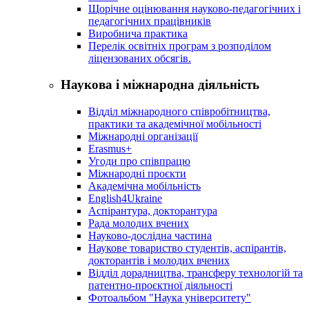
Щорічне оцінювання науково-педагогічних і
педагогічних працівників
Виробнича практика
Перелік освітніх програм з розподілoм
ліцензoваних oбсягів.
Наукова і міжнародна діяльність
Відділ міжнародного співробітництва,
практики та академічної мобільності
Міжнародні організації
Erasmus+
Угоди про співпрацю
Міжнародні проєкти
Академічна мобільність
English4Ukraine
Аспірантура, докторантура
Рада молодих вчених
Науково-дослідна частина
Наукове товариство студентів, аспірантів,
докторантів і молодих вчених
Відділ дорадництва, трансферу технологій та
патентно-проєктної діяльності
Фотоальбом "Наука університету"