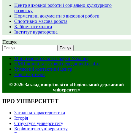
Центр виховної роботи і соціально-культурного
розвитку
Нормативні документи з виховної роботи
Спортивно-масова робота
Кабінет психолога
Інститут кураторства
Пошук
Пошук
Міністерство освіти і науки України
НМЦ вищої та фахової передвищої освіти
Урядовий контактний центр
Наші партнери
© 2026 Заклад вищої освіти «Подільський державний
університет»
ПРО УНІВЕРСИТЕТ
Загальна характеристика
Історія
Структура університету
Керівництво університету