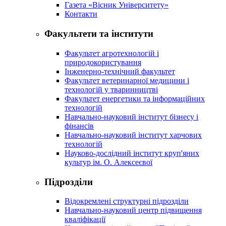
Газета «Вісник Університету»
Контакти
Факультети та інститути
Факультет агротехнологій і
природокористування
Інженерно-технічний факультет
Факультет ветеринарної медицини і
технологій у тваринництві
Факультет енергетики та інформаційних
технологій
Навчально-науковий інститут бізнесу і
фінансів
Навчально-науковий інститут харчових
технологій
Науково-дослідний інститут круп'яних
культур ім. О. Алексеєвої
Підрозділи
Відокремлені структурні підрозділи
Навчально-науковий центр підвищення
кваліфікації