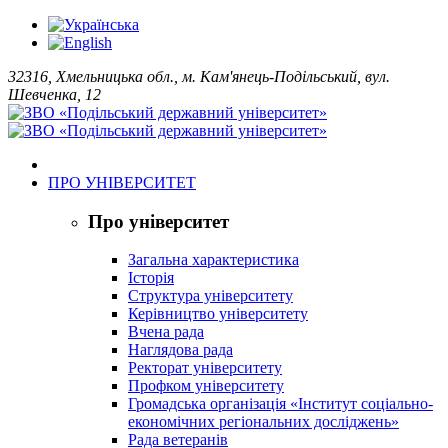
32316, Хмельницька обл., м. Кам'янець-Подільський, вул.
Шевченка, 12
ПРО УНІВЕРСИТЕТ
Про університет
Загальна характеристика
Історія
Структура університету
Керівництво університету
Вчена рада
Наглядова рада
Ректорат університету
Профком університету
Громадська організація «Інститут соціально-
економічних регіональних досліджень»
Рада ветеранів