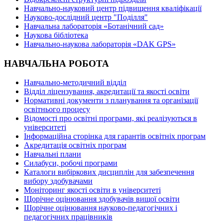
Навчально-науковий центр підвищення кваліфікації
Науково-дослідний центр "Поділля"
Навчальна лабораторія «Ботанічний сад»
Наукова бібліотека
Навчально-наукова лабораторія «DAK GPS»
НАВЧАЛЬНА РОБОТА
Навчально-методичний відділ
Відділ ліцензування, акредитації та якості освіти
Нормативні документи з планування та організації
освітнього процесу
Відомості про освітні програми, які реалізуються в
університеті
Інформаційна сторінка для гарантів освітніх програм
Акредитація освітніх програм
Навчальні плани
Силабуси, робочі програми
Каталоги вибіркових дисциплін для забезпечення
вибору здобувачами
Моніторинг якості освіти в університеті
Щорічне оцінювання здобувачів вищої освіти
Щорічне оцінювання науково-педагогічних і
педагогічних працівників