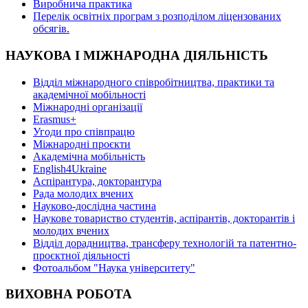
Виробнича практика
Перелік освітніх програм з розподілoм ліцензoваних
oбсягів.
НАУКОВА І МІЖНАРОДНА ДІЯЛЬНІСТЬ
Відділ міжнародного співробітництва, практики та
академічної мобільності
Міжнародні організації
Erasmus+
Угоди про співпрацю
Міжнародні проєкти
Академічна мобільність
English4Ukraine
Аспірантура, докторантура
Рада молодих вчених
Науково-дослідна частина
Наукове товариство студентів, аспірантів, докторантів і
молодих вчених
Відділ дорадництва, трансферу технологій та патентно-
проєктної діяльності
Фотоальбом "Наука університету"
ВИХОВНА РОБОТА