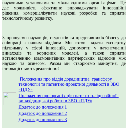
науковими установами та міжнародними організаціями. Це
дає можливість ефективно впроваджувати інноваційні
рішення, комерціалізувати наукові розробки та сприяти
технологічному розвитку.
Запрошуємо науковців, студентів та представників бізнесу до
співпраці з нашим відділом. Ми готові надати експертну
підтримку у сфері інновацій, допомогти у патентуванні
винаходів та корисних моделей, а також сприяти
встановленню взаємовигідних партнерських відносин між
наукою та бізнесом. Разом ми створюємо майбутнє, де
інновації стають реальністю!
Положення про відділ дорадництва, трансферу
технологій та патентно-проектної діяльності в ЗВО
«ПДУ»
Положення про організацію патентно-ліцензійної і
винахідницької роботи в ЗВО «ПДУ»
Додаток до положення 1
Додаток до положення 2
Додаток до положення 3