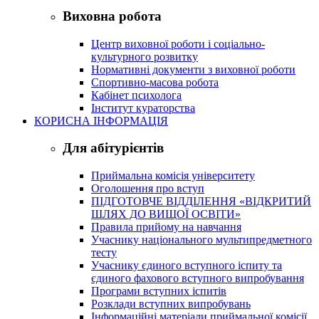
Виховна робота
Центр виховної роботи і соціально-
культурного розвитку
Нормативні документи з виховної роботи
Спортивно-масова робота
Кабінет психолога
Інститут кураторства
КОРИСНА ІНФОРМАЦІЯ
Для абітурієнтів
Приймальна комісія університету
Оголошення про вступ
ПІДГОТОВЧЕ ВІДДІЛЕННЯ «ВІДКРИТИЙ
ШЛЯХ ДО ВИЩОЇ ОСВІТИ»
Правила прийому на навчання
Учаснику національного мультипредметного
тесту
Учаснику єдиного вступного іспиту та
єдиного фахового вступного випробування
Програми вступних іспитів
Розклади вступних випробувань
Інформаційні матеріали приймальної комісії