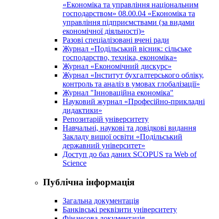
«Економіка та управління національним
господарством» 08.00.04 «Економіка та
управління підприємствами (за видами
економічної діяльності)»
Разові спеціалізовані вчені ради
Журнал «Подільський вісник: сільське
господарство, техніка, економіка»
Журнал «Економічний дискурс»
Журнал «Інститут бухгалтерського обліку,
контроль та аналіз в умовах глобалізації»
Журнал "Інноваційна економіка"
Науковий журнал «Професійно-прикладні
дидактики»
Репозитарій університету
Навчальні, наукові та довідкові видання
Закладу вищої освіти «Подільський
державний університет»
Доступ до баз даних SCOPUS та Web of
Science
Публічна інформація
Загальна документація
Банківські реквізити університету
Фінансова документація