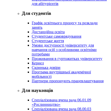
для абітурієнтів
Для студентів
Графік освітнього процесу та розклади
занять
Дистанційна освіта
Студентське самоврядування
Студентське життя
Умови доступності університету для
навчання осіб з особливими освітніми
потребами
Проживання в гуртожитках університету
Кернел
Скринька довіри
Програма внутрішньої академічної
мобільності
Партнери пропонують працевлаштування
Для науковців
Спеціалізована вчена рада 06.01.09
«Рослинництво»
Спеціалізована вчена рада 08.00.03