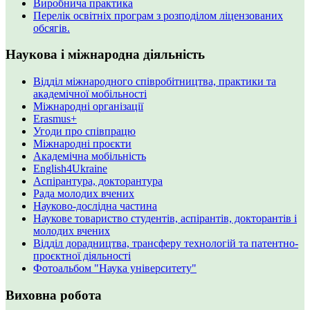
Виробнича практика
Перелік освітніх програм з розподілoм ліцензoваних
oбсягів.
Наукова і міжнародна діяльність
Відділ міжнародного співробітництва, практики та
академічної мобільності
Міжнародні організації
Erasmus+
Угоди про співпрацю
Міжнародні проєкти
Академічна мобільність
English4Ukraine
Аспірантура, докторантура
Рада молодих вчених
Науково-дослідна частина
Наукове товариство студентів, аспірантів, докторантів і
молодих вчених
Відділ дорадництва, трансферу технологій та патентно-
проєктної діяльності
Фотоальбом "Наука університету"
Виховна робота