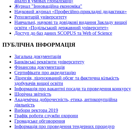
аналіз в умовах глобалізації»
Журнал "Інноваційна економіка"
Науковий журнал «Професійно-прикладні дидактики»
Репозитарій університету
Навчальні, наукові та довідкові видання Закладу вищої
освіти «Подільський державний університет»
Доступ до баз даних SCOPUS та Web of Science
ПУБЛІЧНА ІНФОРМАЦІЯ
Загальна документація
Банківські реквізити університету
Фінансова документація
Сертифікати про акредитацію
Ліцензія, ліцензований обсяг та фактична кількість
здобувачів вищої освіти
Інформація про вакантні посади та проведення конкурсу
Щорічна звітність
Академічна доброчесність, етика, антикорупційна
діяльність
Вибори ректора 2019
Графік роботи служби охорони
Громадське обговорення
Інформація про проведення тендерних процедур