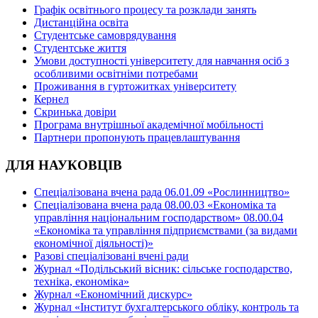
Графік освітнього процесу та розклади занять
Дистанційна освіта
Студентське самоврядування
Студентське життя
Умови доступності університету для навчання осіб з
особливими освітніми потребами
Проживання в гуртожитках університету
Кернел
Скринька довіри
Програма внутрішньої академічної мобільності
Партнери пропонують працевлаштування
ДЛЯ НАУКОВЦІВ
Спеціалізована вчена рада 06.01.09 «Рослинництво»
Спеціалізована вчена рада 08.00.03 «Економіка та
управління національним господарством» 08.00.04
«Економіка та управління підприємствами (за видами
економічної діяльності)»
Разові спеціалізовані вчені ради
Журнал «Подільський вісник: сільське господарство,
техніка, економіка»
Журнал «Економічний дискурс»
Журнал «Інститут бухгалтерського обліку, контроль та