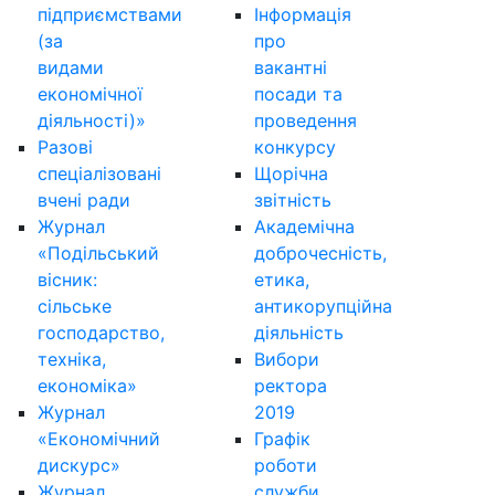
підприємствами
Інформація
(за
про
видами
вакантні
економічної
посади та
діяльності)»
проведення
Разові
конкурсу
спеціалізовані
Щорічна
вчені ради
звітність
Журнал
Академічна
«Подільський
доброчесність,
вісник:
етика,
сільське
антикорупційна
господарство,
діяльність
техніка,
Вибори
економіка»
ректора
Журнал
2019
«Економічний
Графік
дискурс»
роботи
Журнал
служби