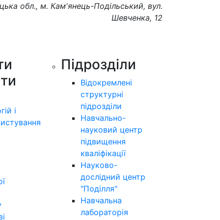
цька обл., м. Кам'янець-Подільський, вул.
Шевченка, 12
ти
Підрозділи
ути
Відокремлені
структурні
підрозділи
гій і
Навчально-
истування
науковий центр
підвищення
кваліфікації
Науково-
дослідний центр
ої
"Поділля"
Навчальна
у
лабораторія
ві