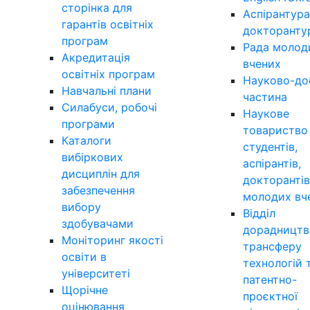
сторінка для
Аспірантура
гарантів освітніх
докторанту
програм
Рада молод
Акредитація
вчених
освітніх програм
Науково-до
Навчальні плани
частина
Силабуси, робочі
Наукове
програми
товариство
Каталоги
студентів,
вибіркових
аспірантів,
дисциплін для
докторантів
забезпечення
молодих вч
вибору
Відділ
здобувачами
дорадництв
Моніторинг якості
трансферу
освіти в
технологій 
університеті
патентно-
Щорічне
проєктної
оцінювання