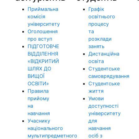
Приймальна
Графік
комісія
освітнього
університету
процесу
Оголошення
та
про вступ
розклади
ПІДГОТОВЧЕ
занять
ВІДДІЛЕННЯ
Дистанційна
«ВІДКРИТИЙ
освіта
ШЛЯХ ДО
Студентське
ВИЩОЇ
самоврядування
ОСВІТИ»
Студентське
Правила
життя
прийому
Умови
на
доступності
навчання
університету
Учаснику
для
національного
навчання
мультипредметного
осіб з