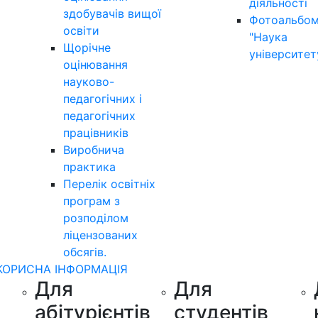
діяльності
здобувачів вищої
Фотоальбо
освіти
"Наука
Щорічне
університет
оцінювання
науково-
педагогічних і
педагогічних
працівників
Виробнича
практика
Перелік освітніх
програм з
розподілoм
ліцензoваних
oбсягів.
КОРИСНА ІНФОРМАЦІЯ
Для
Для
абітурієнтів
студентів