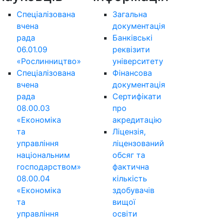
Спеціалізована
Загальна
вчена
документація
рада
Банківські
06.01.09
реквізити
«Рослинництво»
університету
Спеціалізована
Фінансова
вчена
документація
рада
Сертифікати
08.00.03
про
«Економіка
акредитацію
та
Ліцензія,
управління
ліцензований
національним
обсяг та
господарством»
фактична
08.00.04
кількість
«Економіка
здобувачів
та
вищої
управління
освіти