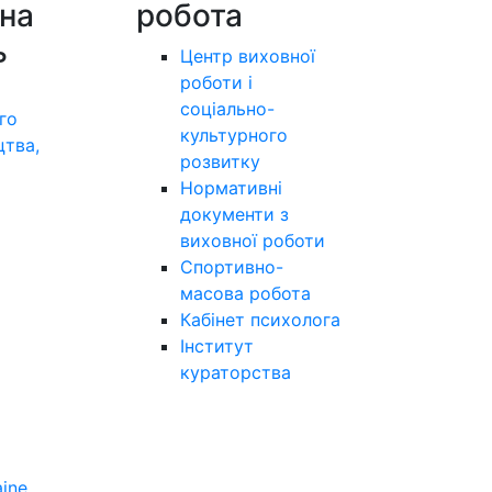
на
робота
ь
Центр виховної
роботи і
соціально-
го
культурного
цтва,
розвитку
а
Нормативні
документи з
виховної роботи
Спортивно-
масова робота
Кабінет психолога
Інститут
кураторства
aine