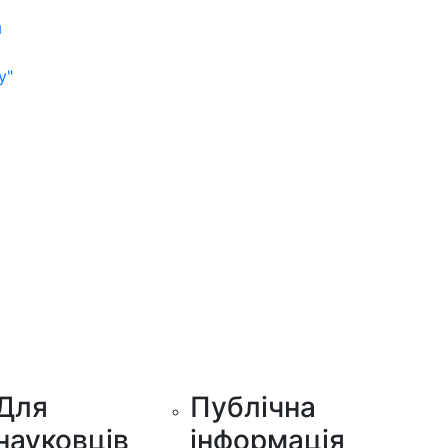
м
у"
Для
Публічна
науковців
інформація