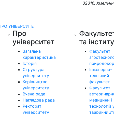
32316, Хмельни
ПРО УНІВЕРСИТЕТ
Про
Факульте
університет
та інстит
Загальна
Факультет
характеристика
агротехноло
Історія
природокор
Структура
Інженерно-
університету
технічний
Керівництво
факультет
університету
Факультет
Вчена рада
ветеринарн
Наглядова рада
медицини і
Ректорат
технологій 
університету
тваринницт