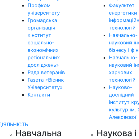
Профком
Факультет
університету
енергетики 
Громадська
інформацій
організація
технологій
«Інститут
Навчально-
соціально-
науковий ін
економічних
бізнесу і фі
регіональних
Навчально-
досліджень»
науковий ін
Рада ветеранів
харчових
Газета «Вісник
технологій
Університету»
Науково-
Контакти
дослідний
інститут кр
культур ім. 
Алексеєвої
ДІЯЛЬНІСТЬ
Навчальна
Наукова і