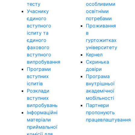
тесту
особливими
Учаснику
освітніми
єдиного
потребами
вступного
Проживання
іспиту та
в
єдиного
гуртожитках
фахового
університету
вступного
Кернел
випробування
Скринька
Програми
довіри
вступних
Програма
іспитів
внутрішньої
Розклади
академічної
вступних
мобільності
випробувань
Партнери
Інформаційні
пропонують
матеріали
працевлаштування
приймальної
комісії для