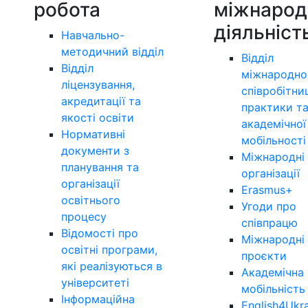
робота
міжнарод
діяльніст
Навчально-
методичний відділ
Відділ
Відділ
міжнародно
ліцензування,
співробітни
акредитації та
практики т
якості освіти
академічної
Нормативні
мобільності
документи з
Міжнародні
планування та
організації
організації
Erasmus+
освітнього
Угоди про
процесу
співпрацю
Відомості про
Міжнародні
освітні програми,
проєкти
які реалізуються в
Академічна
університеті
мобільність
Інформаційна
English4Ukr