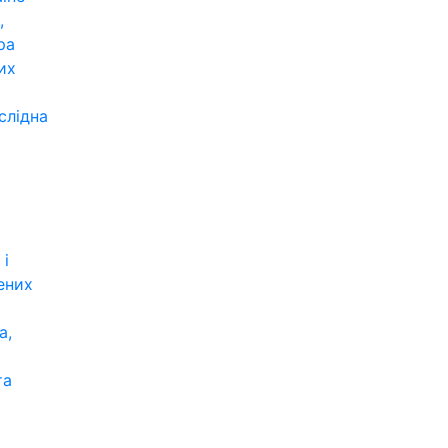
,
ра
их
слідна
 і
ених
а,
та