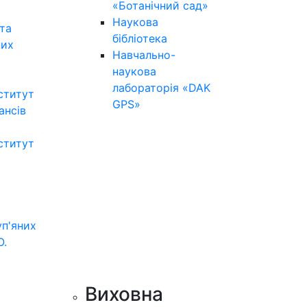
«Ботанічний сад»
Наукова
та
бібліотека
них
Навчально-
наукова
лабораторія «DAK
ститут
GPS»
нансів
ститут
уп'яних
О.
Виховна