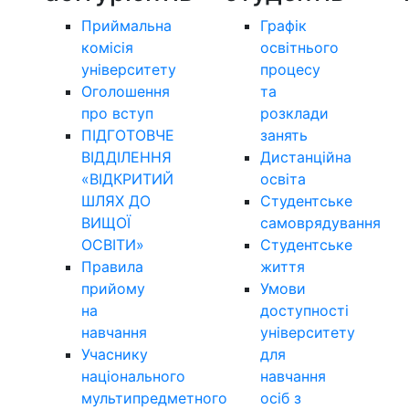
Приймальна
Графік
комісія
освітнього
університету
процесу
Оголошення
та
про вступ
розклади
ПІДГОТОВЧЕ
занять
ВІДДІЛЕННЯ
Дистанційна
«ВІДКРИТИЙ
освіта
ШЛЯХ ДО
Студентське
ВИЩОЇ
самоврядування
ОСВІТИ»
Студентське
Правила
життя
прийому
Умови
на
доступності
навчання
університету
Учаснику
для
національного
навчання
мультипредметного
осіб з