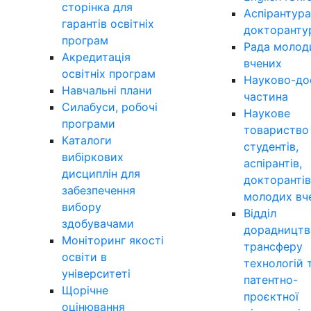
сторінка для
Аспірантура
гарантів освітніх
докторанту
програм
Рада молод
Акредитація
вчених
освітніх програм
Науково-до
Навчальні плани
частина
Силабуси, робочі
Наукове
програми
товариство
Каталоги
студентів,
вибіркових
аспірантів,
дисциплін для
докторантів
забезпечення
молодих вч
вибору
Відділ
здобувачами
дорадництв
Моніторинг якості
трансферу
освіти в
технологій 
університеті
патентно-
Щорічне
проєктної
оцінювання