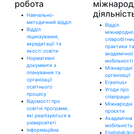
робота
міжнарод
діяльніст
Навчально-
методичний відділ
Відділ
Відділ
міжнародно
ліцензування,
співробітни
акредитації та
практики т
якості освіти
академічної
Нормативні
мобільності
документи з
Міжнародні
планування та
організації
організації
Erasmus+
освітнього
Угоди про
процесу
співпрацю
Відомості про
Міжнародні
освітні програми,
проєкти
які реалізуються в
Академічна
університеті
мобільність
Інформаційна
English4Ukr