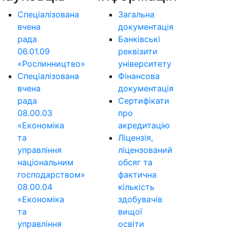
Спеціалізована
Загальна
вчена
документація
рада
Банківські
06.01.09
реквізити
«Рослинництво»
університету
Спеціалізована
Фінансова
вчена
документація
рада
Сертифікати
08.00.03
про
«Економіка
акредитацію
та
Ліцензія,
управління
ліцензований
національним
обсяг та
господарством»
фактична
08.00.04
кількість
«Економіка
здобувачів
та
вищої
управління
освіти