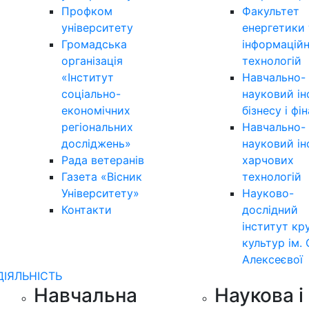
Профком
Факультет
університету
енергетики 
Громадська
інформацій
організація
технологій
«Інститут
Навчально-
соціально-
науковий ін
економічних
бізнесу і фі
регіональних
Навчально-
досліджень»
науковий ін
Рада ветеранів
харчових
Газета «Вісник
технологій
Університету»
Науково-
Контакти
дослідний
інститут кр
культур ім. 
Алексеєвої
ДІЯЛЬНІСТЬ
Навчальна
Наукова і