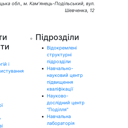
цька обл., м. Кам'янець-Подільський, вул.
Шевченка, 12
ти
Підрозділи
ути
Відокремлені
структурні
підрозділи
гій і
Навчально-
истування
науковий центр
підвищення
кваліфікації
Науково-
дослідний центр
ої
"Поділля"
Навчальна
у
лабораторія
ві