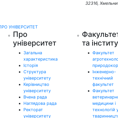
32316, Хмельни
ПРО УНІВЕРСИТЕТ
Про
Факульте
університет
та інстит
Загальна
Факультет
характеристика
агротехноло
Історія
природокор
Структура
Інженерно-
університету
технічний
Керівництво
факультет
університету
Факультет
Вчена рада
ветеринарн
Наглядова рада
медицини і
Ректорат
технологій 
університету
тваринницт