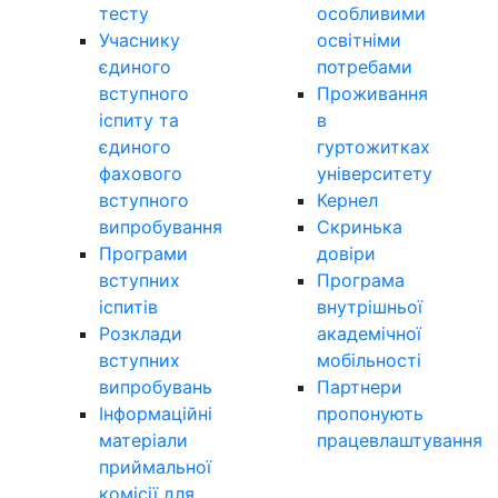
тесту
особливими
Учаснику
освітніми
єдиного
потребами
вступного
Проживання
іспиту та
в
єдиного
гуртожитках
фахового
університету
вступного
Кернел
випробування
Скринька
Програми
довіри
вступних
Програма
іспитів
внутрішньої
Розклади
академічної
вступних
мобільності
випробувань
Партнери
Інформаційні
пропонують
матеріали
працевлаштування
приймальної
комісії для