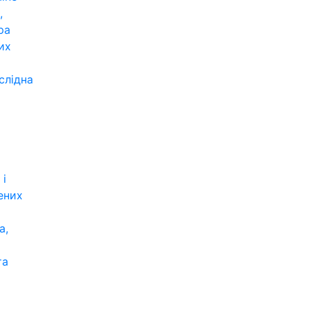
,
ра
их
слідна
 і
ених
а,
та