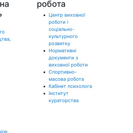
на
робота
ь
Центр виховної
роботи і
соціально-
го
культурного
цтва,
розвитку
а
Нормативні
документи з
виховної роботи
Спортивно-
масова робота
Кабінет психолога
Інститут
кураторства
aine