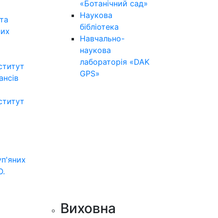
«Ботанічний сад»
Наукова
та
бібліотека
них
Навчально-
наукова
лабораторія «DAK
ститут
GPS»
нансів
ститут
уп'яних
О.
Виховна