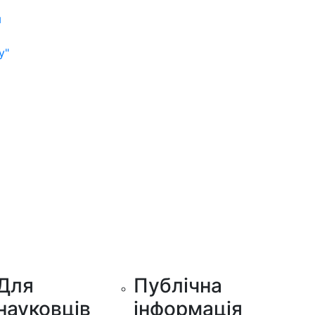
м
у"
Для
Публічна
науковців
інформація