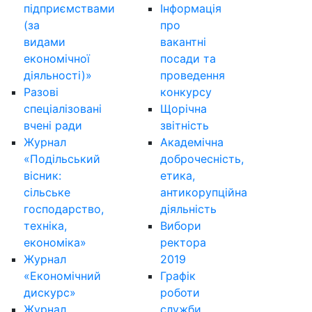
підприємствами
Інформація
(за
про
видами
вакантні
економічної
посади та
діяльності)»
проведення
Разові
конкурсу
спеціалізовані
Щорічна
вчені ради
звітність
Журнал
Академічна
«Подільський
доброчесність,
вісник:
етика,
сільське
антикорупційна
господарство,
діяльність
техніка,
Вибори
економіка»
ректора
Журнал
2019
«Економічний
Графік
дискурс»
роботи
Журнал
служби