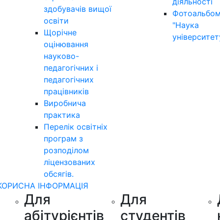
діяльності
здобувачів вищої
Фотоальбо
освіти
"Наука
Щорічне
університет
оцінювання
науково-
педагогічних і
педагогічних
працівників
Виробнича
практика
Перелік освітніх
програм з
розподілoм
ліцензoваних
oбсягів.
КОРИСНА ІНФОРМАЦІЯ
Для
Для
абітурієнтів
студентів