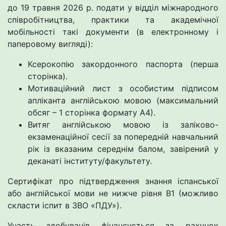
до 19 травня 2026 р. подати у відділ міжнародного
співробітництва, практики та академічної
мобільності такі документи (в електронному і
паперовому вигляді):
Ксерокопію закордонного паспорта (перша
сторінка).
Мотиваційний лист з особистим підписом
апліканта англійською мовою (максимальний
обсяг – 1 сторінка формату А4).
Витяг англійською мовою із заліково-
екзаменаційної сесії за попередній навчальний
рік із вказаним середнім балом, завірений у
деканаті інституту/факультету.
Сертифікат про підтвердження знання іспанської
або англійської мови не нижче рівня B1 (можливо
скласти іспит в ЗВО «ПДУ»).
Участь здобувачів фінансується за рахунок