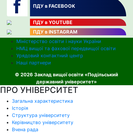
ПДУ в FACEBOOK
ПДУ в YOUTUBE
ПДУ в INSTAGRAM
Міністерство освіти і науки України
НМЦ вищої та фахової передвищої освіти
Урядовий контактний центр
Наші партнери
© 2026 Заклад вищої освіти «Подільський
державний університет»
ПРО УНІВЕРСИТЕТ
Загальна характеристика
Історія
Структура університету
Керівництво університету
Вчена рада