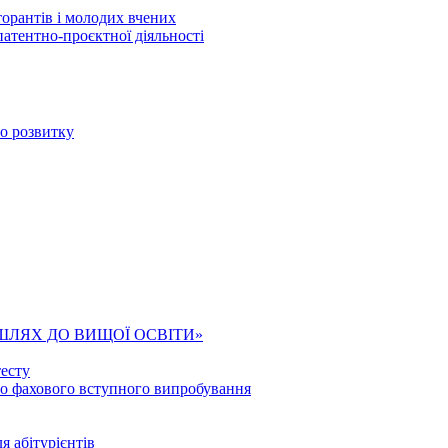
торантів і молодих вчених
патентно-проєктної діяльності
го розвитку
ШЛЯХ ДО ВИЩОЇ ОСВІТИ»
есту
го фахового вступного випробування
я абітурієнтів