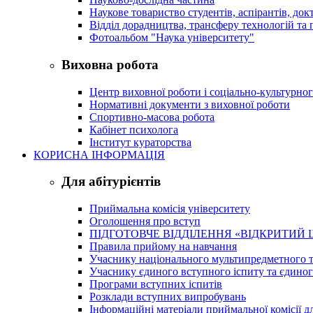
Наукове товариство студентів, аспірантів, док
Відділ дорадництва, трансферу технологій та 
Фотоальбом "Наука університету"
Виховна робота
Центр виховної роботи і соціально-культурно
Нормативні документи з виховної роботи
Спортивно-масова робота
Кабінет психолога
Інститут кураторства
КОРИСНА ІНФОРМАЦІЯ
Для абітурієнтів
Приймальна комісія університету
Оголошення про вступ
ПІДГОТОВЧЕ ВІДДІЛЕННЯ «ВІДКРИТИЙ 
Правила прийому на навчання
Учаснику національного мультипредметного т
Учаснику єдиного вступного іспиту та єдино
Програми вступних іспитів
Розклади вступних випробувань
Інформаційні матеріали приймальної комісії дл