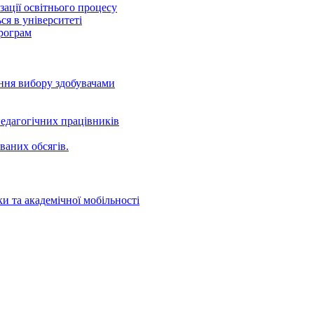
ації освітнього процесу
ся в університеті
програм
ення вибору здобувачами
едагогічних працівників
ваних oбсягів.
и та академічної мобільності