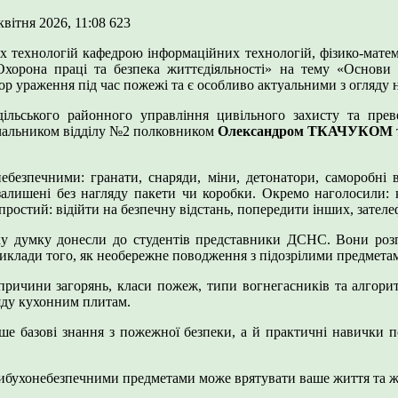
квітня 2026, 11:08
623
их технологій кафедрою інформаційних технологій, фізико-матем
Охорона праці та безпека життєдіяльності» на тему «Основи
 ураження під час пожежі та є особливо актуальними з огляду на
дільського районного управління цивільного захисту та пре
ачальником відділу №2 полковником
Олександром ТКАЧУКОМ
езпечними: гранати, снаряди, міни, детонатори, саморобні ви
 залишені без нагляду пакети чи коробки. Окремо наголосили: 
ростий: відійти на безпечну відстань, попередити інших, зателеф
аку думку донесли до студентів представники ДСНС. Вони розп
приклади того, як необережне поводження з підозрілими предмет
 причини загорянь, класи пожеж, типи вогнегасників та алгор
яду кухонним плитам.
ише базові знання з пожежної безпеки, а й практичні навички п
вибухонебезпечними предметами може врятувати ваше життя та жи