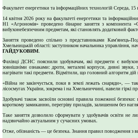
Факультет енергетики та інформаційних технологій
Середа, 15 
14 квітня 2026 року на факультеті енергетики та інформаційн
Н1 «Агрономія» проведено бінарне заняття з компонента «
вибухонебезпечним предметам, які становлять додатковий фактор
Заняття проведено спільно з представниками Кам'янець-По
Хмельницькій області: заступником начальника управління, н
ГАЙДУКОВИМ
.
Фахівці ДСНС пояснили здобувачам, які предмети є вибухонеб
зовнішніми ознаками: дроти, металеві корпуси, дивні звуки,
нагрівати такі предмети. Відмітили, що головний алгоритм дій п
«Війна не закінчується, поки в землі лежать снаряди», — т
лісосмугах України, зокрема і на Хмельниччині, навели гіркі 
Здобувачі також засвоїли основні правила пожежної безпеки:
короткому замиканню, перегріву приладів, залишеним без нагл
Таке заняття дозволило сформувати у здобувачів освіти не л
надзвичайно актуальним у сучасних умовах.
Отже, обізнаність — це безпека. Знання правил поводження з 