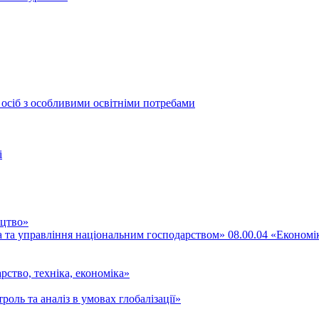
 осіб з особливими освітніми потребами
і
ицтво»
ка та управління національним господарством» 08.00.04 «Економі
рство, техніка, економіка»
роль та аналіз в умовах глобалізації»