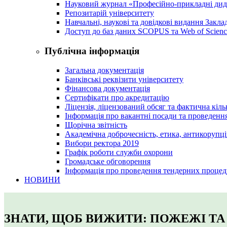
Науковий журнал «Професійно-прикладні ди
Репозитарій університету
Навчальні, наукові та довідкові видання Закл
Доступ до баз даних SCOPUS та Web of Scienc
Публічна інформація
Загальна документація
Банківські реквізити університету
Фінансова документація
Сертифікати про акредитацію
Ліцензія, ліцензований обсяг та фактична кіль
Інформація про вакантні посади та проведенн
Щорічна звітність
Академічна доброчесність, етика, антикорупці
Вибори ректора 2019
Графік роботи служби охорони
Громадське обговорення
Інформація про проведення тендерних процед
НОВИНИ
ЗНАТИ, ЩОБ ВИЖИТИ: ПОЖЕЖІ Т