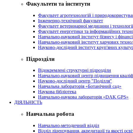
Факультети та інститути
Факультет агротехнологій і природокористув
Інженерно-технічний факультет
Факультет ветеринарної медицини і технологі
Факультет енергетики та інформаційних техно
Навчально-науковий інститут бізнесу і фінансі
Навчально-науковий інститут харчових техно
Науково-дослідний інститут круп'яних культур
Підрозділи
Відокремлені структурні підрозділи
Навчально-науковий центр підвищення кваліфі
Науково-дослідний центр "Поділля"
Навчальна лабораторія «Ботанічний сад»
Наукова бібліотека
Навчально-наукова лабораторія «DAK GPS»
ДІЯЛЬНІСТЬ
Навчальна робота
Навчально-методичний відділ
Відділ ліцензування, акредитації та якості осві