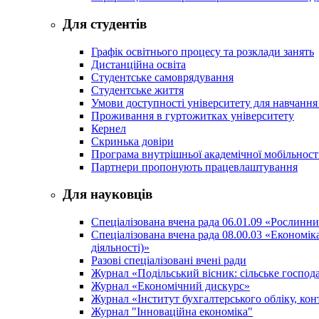
Для студентів
Графік освітнього процесу та розклади занять
Дистанційна освіта
Студентське самоврядування
Студентське життя
Умови доступності університету для навчання
Проживання в гуртожитках університету
Кернел
Скринька довіри
Програма внутрішньої академічної мобільност
Партнери пропонують працевлаштування
Для науковців
Спеціалізована вчена рада 06.01.09 «Рослинн
Спеціалізована вчена рада 08.00.03 «Економі
діяльності)»
Разові спеціалізовані вчені ради
Журнал «Подільський вісник: сільське господа
Журнал «Економічний дискурс»
Журнал «Інститут бухгалтерського обліку, конт
Журнал "Інноваційна економіка"