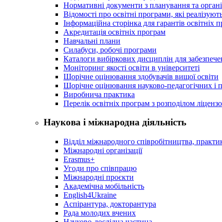
Нормативні документи з планування та організ
Відомості про освітні програми, які реалізують
Інформаційна сторінка для гарантів освітніх 
Акредитація освітніх програм
Навчальні плани
Силабуси, робочі програми
Каталоги вибіркових дисциплін для забезпеч
Моніторинг якості освіти в університеті
Щорічне оцінювання здобувачів вищої освіти
Щорічне оцінювання науково-педагогічних і п
Виробнича практика
Перелік освітніх програм з розподілoм ліцензo
Наукова і міжнародна діяльність
Відділ міжнародного співробітництва, практик
Міжнародні організації
Erasmus+
Угоди про співпрацю
Міжнародні проєкти
Академічна мобільність
English4Ukraine
Аспірантура, докторантура
Рада молодих вчених
Науково-дослідна частина