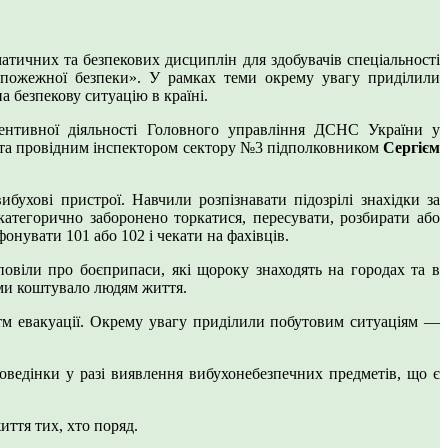
атичних та безпекових дисциплін для здобувачів спеціальності
 пожежної безпеки». У рамках теми окрему увагу приділили
 безпекову ситуацію в країні.
вентивної діяльності Головного управління ДСНС України у
та провідним інспектором сектору №3 підполковником
Сергієм
бухові пристрої. Навчили розпізнавати підозрілі знахідки за
категорично заборонено торкатися, пересувати, розбирати або
онувати 101 або 102 і чекати на фахівців.
овіли про боєприпаси, які щороку знаходять на городах та в
ами коштувало людям життя.
итм евакуації. Окрему увагу приділили побутовим ситуаціям —
оведінки у разі виявлення вибухонебезпечних предметів, що є
ття тих, хто поряд.