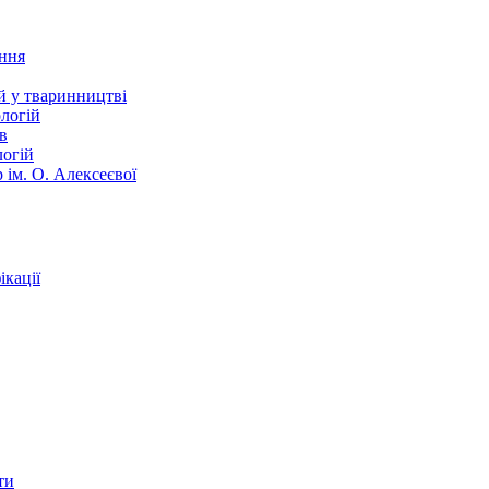
ання
й у тваринництві
логій
в
логій
 ім. О. Алексеєвої
кації
ти