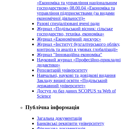
«Економіка та управління національним
господарством» 08.00.04 «Економіка та
управління підприємствами (за видами
економічної діяльності)»
Разові спеціалізовані вчені ради
Журнал «Подільський вісник: сільське
господарство, техніка, економіка»
Журнал «Економічний дискурс»
Журнал «Інститут бухгалтерського обліку,
контроль та аналіз в умовах глобалізації»
Журнал "Інноваційна економіка"
Науковий журнал «Професійно-прикладні
дидактики»
Репозитарій університету
Навчальні, наукові та довідкові видання
Закладу вищої освіти «Подільський
державний університет»
Доступ до баз даних SCOPUS та Web of
Science
Публічна інформація
Загальна документація
Банківські реквізити університету
Фінансова документація