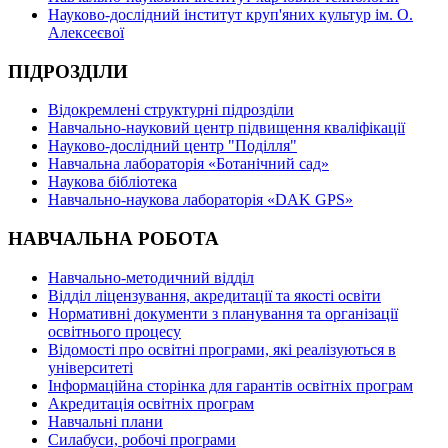
Науково-дослідний інститут круп'яних культур ім. О.
Алексеєвої
ПІДРОЗДІЛИ
Відокремлені структурні підрозділи
Навчально-науковий центр підвищення кваліфікації
Науково-дослідний центр "Поділля"
Навчальна лабораторія «Ботанічний сад»
Наукова бібліотека
Навчально-наукова лабораторія «DAK GPS»
НАВЧАЛЬНА РОБОТА
Навчально-методичний відділ
Відділ ліцензування, акредитації та якості освіти
Нормативні документи з планування та організації
освітнього процесу
Відомості про освітні програми, які реалізуються в
університеті
Інформаційна сторінка для гарантів освітніх програм
Акредитація освітніх програм
Навчальні плани
Силабуси, робочі програми