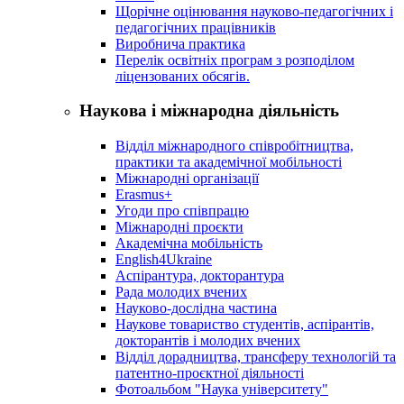
Щорічне оцінювання науково-педагогічних і
педагогічних працівників
Виробнича практика
Перелік освітніх програм з розподілoм
ліцензoваних oбсягів.
Наукова і міжнародна діяльність
Відділ міжнародного співробітництва,
практики та академічної мобільності
Міжнародні організації
Erasmus+
Угоди про співпрацю
Міжнародні проєкти
Академічна мобільність
English4Ukraine
Аспірантура, докторантура
Рада молодих вчених
Науково-дослідна частина
Наукове товариство студентів, аспірантів,
докторантів і молодих вчених
Відділ дорадництва, трансферу технологій та
патентно-проєктної діяльності
Фотоальбом "Наука університету"