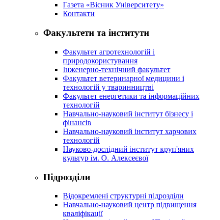
Газета «Вісник Університету»
Контакти
Факультети та інститути
Факультет агротехнологій і
природокористування
Інженерно-технічний факультет
Факультет ветеринарної медицини і
технологій у тваринництві
Факультет енергетики та інформаційних
технологій
Навчально-науковий інститут бізнесу і
фінансів
Навчально-науковий інститут харчових
технологій
Науково-дослідний інститут круп'яних
культур ім. О. Алексеєвої
Підрозділи
Відокремлені структурні підрозділи
Навчально-науковий центр підвищення
кваліфікації