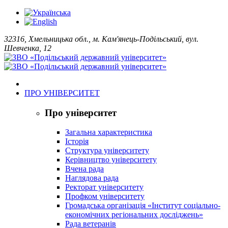
32316, Хмельницька обл., м. Кам'янець-Подільський, вул.
Шевченка, 12
ПРО УНІВЕРСИТЕТ
Про університет
Загальна характеристика
Історія
Структура університету
Керівництво університету
Вчена рада
Наглядова рада
Ректорат університету
Профком університету
Громадська організація «Інститут соціально-
економічних регіональних досліджень»
Рада ветеранів