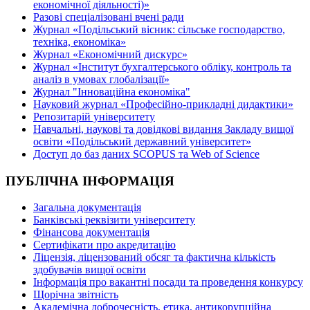
економічної діяльності)»
Разові спеціалізовані вчені ради
Журнал «Подільський вісник: сільське господарство,
техніка, економіка»
Журнал «Економічний дискурс»
Журнал «Інститут бухгалтерського обліку, контроль та
аналіз в умовах глобалізації»
Журнал "Інноваційна економіка"
Науковий журнал «Професійно-прикладні дидактики»
Репозитарій університету
Навчальні, наукові та довідкові видання Закладу вищої
освіти «Подільський державний університет»
Доступ до баз даних SCOPUS та Web of Science
ПУБЛІЧНА ІНФОРМАЦІЯ
Загальна документація
Банківські реквізити університету
Фінансова документація
Сертифікати про акредитацію
Ліцензія, ліцензований обсяг та фактична кількість
здобувачів вищої освіти
Інформація про вакантні посади та проведення конкурсу
Щорічна звітність
Академічна доброчесність, етика, антикорупційна