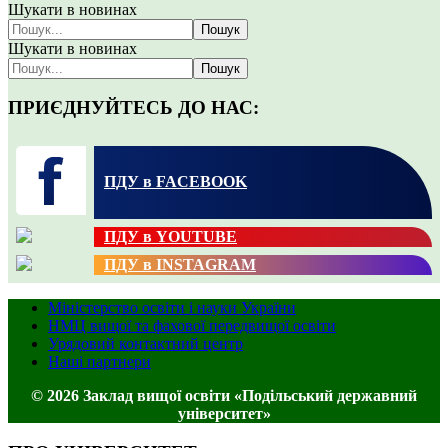
Шукати в новинах
Пошук
Шукати в новинах
Пошук
ПРИЄДНУЙТЕСЬ ДО НАС:
ПДУ в FACEBOOK
ПДУ в YOUTUBE
ПДУ в INSTAGRAM
Міністерство освіти і науки України
НМЦ вищої та фахової передвищої освіти
Урядовий контактний центр
Наші партнери
© 2026 Заклад вищої освіти «Подільський державний
університет»