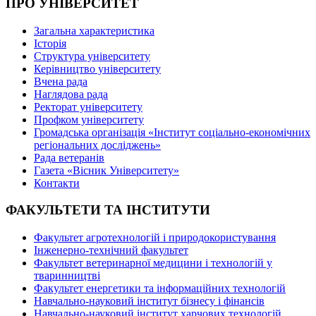
ПРО УНІВЕРСИТЕТ
Загальна характеристика
Історія
Структура університету
Керівництво університету
Вчена рада
Наглядова рада
Ректорат університету
Профком університету
Громадська організація «Інститут соціально-економічних
регіональних досліджень»
Рада ветеранів
Газета «Вісник Університету»
Контакти
ФАКУЛЬТЕТИ ТА ІНСТИТУТИ
Факультет агротехнологій і природокористування
Інженерно-технічний факультет
Факультет ветеринарної медицини і технологій у
тваринництві
Факультет енергетики та інформаційних технологій
Навчально-науковий інститут бізнесу і фінансів
Навчально-науковий інститут харчових технологій