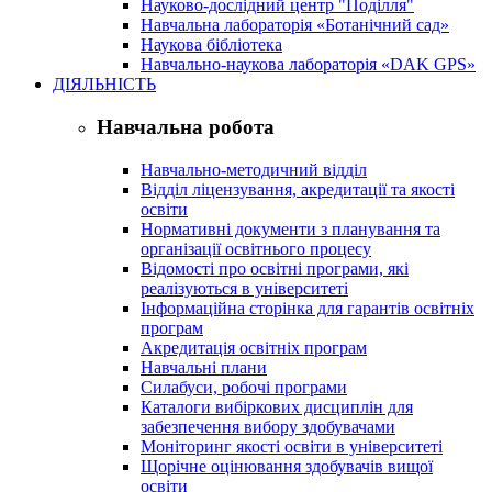
Науково-дослідний центр "Поділля"
Навчальна лабораторія «Ботанічний сад»
Наукова бібліотека
Навчально-наукова лабораторія «DAK GPS»
ДІЯЛЬНІСТЬ
Навчальна робота
Навчально-методичний відділ
Відділ ліцензування, акредитації та якості
освіти
Нормативні документи з планування та
організації освітнього процесу
Відомості про освітні програми, які
реалізуються в університеті
Інформаційна сторінка для гарантів освітніх
програм
Акредитація освітніх програм
Навчальні плани
Силабуси, робочі програми
Каталоги вибіркових дисциплін для
забезпечення вибору здобувачами
Моніторинг якості освіти в університеті
Щорічне оцінювання здобувачів вищої
освіти