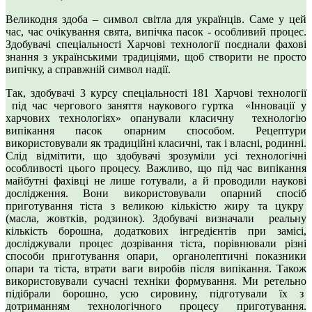
Великодня здоба – символ світла для українців. Саме у цей
час, час очікування свята, випічка пасок - особливий процес.
Здобувачі спеціальності Харчові технології поєднали фахові
знання з українськими традиціями, щоб створити не просто
випічку, а справжній символ надії.
Так, здобувачі 3 курсу спеціальності 181 Харчові технології
під час чергового заняття наукового гуртка «Інновації у
харчових технологіях» опанували класичну технологію
випікання пасок опарним способом. Рецептури
використовували як традиційні класичні, так і власні, родинні.
Слід відмітити, що здобувачі зрозуміли усі технологічні
особливості цього процесу. Важливо, що під час випікання
майбутні фахівці не лише готували, а й проводили наукові
дослідження. Вони використовували опарний спосіб
приготування тіста з великою кількістю жиру та цукру
(масла, жовтків, родзинок). Здобувачі визначали реальну
кількість борошна, додаткових інгредієнтів при замісі,
досліджували процес дозрівання тіста, порівнювали різні
способи приготування опари, органолептичні показники
опари та тіста, втрати ваги виробів після випікання. Також
використовували сучасні техніки формування. Ми ретельно
підібрали борошно, усю сировину, підготували їх з
дотриманням технологічного процесу приготування.