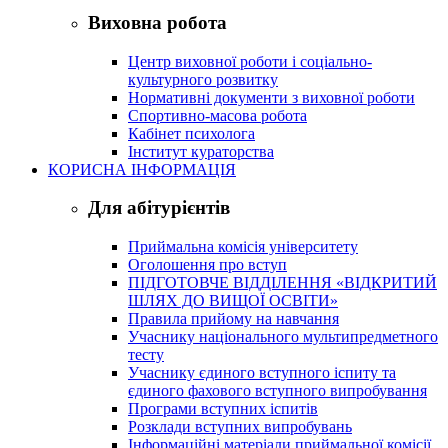
Виховна робота
Центр виховної роботи і соціально-
культурного розвитку
Нормативні документи з виховної роботи
Спортивно-масова робота
Кабінет психолога
Інститут кураторства
КОРИСНА ІНФОРМАЦІЯ
Для абітурієнтів
Приймальна комісія університету
Оголошення про вступ
ПІДГОТОВЧЕ ВІДДІЛЕННЯ «ВІДКРИТИЙ
ШЛЯХ ДО ВИЩОЇ ОСВІТИ»
Правила прийому на навчання
Учаснику національного мультипредметного
тесту
Учаснику єдиного вступного іспиту та
єдиного фахового вступного випробування
Програми вступних іспитів
Розклади вступних випробувань
Інформаційні матеріали приймальної комісії