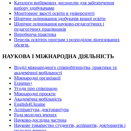
Каталоги вибіркових дисциплін для забезпечення
вибору здобувачами
Моніторинг якості освіти в університеті
Щорічне оцінювання здобувачів вищої освіти
Щорічне оцінювання науково-педагогічних і
педагогічних працівників
Виробнича практика
Перелік освітніх програм з розподілoм ліцензoваних
oбсягів.
НАУКОВА І МІЖНАРОДНА ДІЯЛЬНІСТЬ
Відділ міжнародного співробітництва, практики та
академічної мобільності
Міжнародні організації
Erasmus+
Угоди про співпрацю
Міжнародні проєкти
Академічна мобільність
English4Ukraine
Аспірантура, докторантура
Рада молодих вчених
Науково-дослідна частина
Наукове товариство студентів, аспірантів, докторантів і
молодих вчених