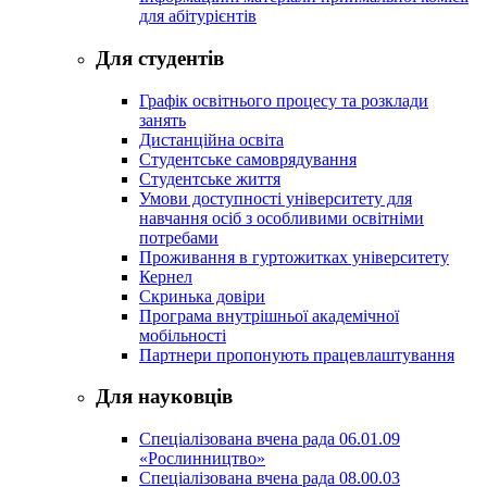
для абітурієнтів
Для студентів
Графік освітнього процесу та розклади
занять
Дистанційна освіта
Студентське самоврядування
Студентське життя
Умови доступності університету для
навчання осіб з особливими освітніми
потребами
Проживання в гуртожитках університету
Кернел
Скринька довіри
Програма внутрішньої академічної
мобільності
Партнери пропонують працевлаштування
Для науковців
Спеціалізована вчена рада 06.01.09
«Рослинництво»
Спеціалізована вчена рада 08.00.03