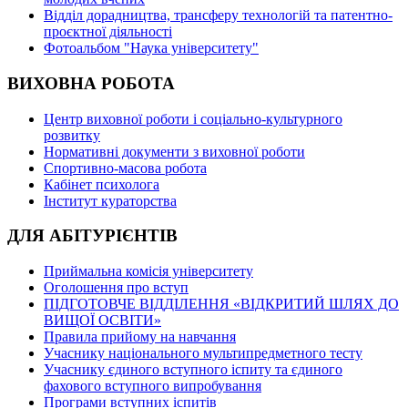
Відділ дорадництва, трансферу технологій та патентно-
проєктної діяльності
Фотоальбом "Наука університету"
ВИХОВНА РОБОТА
Центр виховної роботи і соціально-культурного
розвитку
Нормативні документи з виховної роботи
Спортивно-масова робота
Кабінет психолога
Інститут кураторства
ДЛЯ АБІТУРІЄНТІВ
Приймальна комісія університету
Оголошення про вступ
ПІДГОТОВЧЕ ВІДДІЛЕННЯ «ВІДКРИТИЙ ШЛЯХ ДО
ВИЩОЇ ОСВІТИ»
Правила прийому на навчання
Учаснику національного мультипредметного тесту
Учаснику єдиного вступного іспиту та єдиного
фахового вступного випробування
Програми вступних іспитів