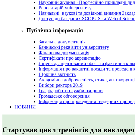
Науковий журнал «Професійно-прикладні ди
Репозитарій університету
Навчальні, наукові та довідкові видання Закл
Доступ до баз даних SCOPUS та Web of Scienc
Публічна інформація
Загальна документація
Банківські реквізити університету
Фінансова документація
Сертифікати про акредитацію
Ліцензія, ліцензований обсяг та фактична кіль
Інформація про вакантні посади та проведенн
Щорічна звітність
Академічна доброчесність, етика, антикорупці
Вибори ректора 2019
Графік роботи служби охорони
Громадське обговорення
Інформація про проведення тендерних процед
НОВИНИ
Стартував цикл тренінгів для викладач