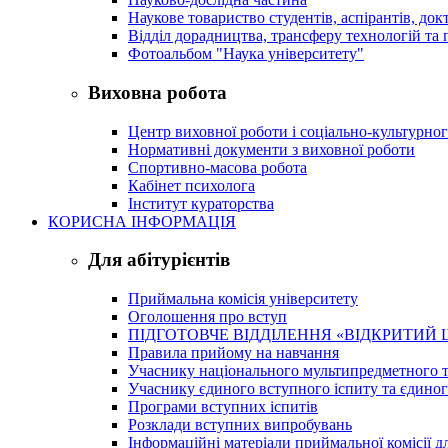
Наукове товариство студентів, аспірантів, док
Відділ дорадництва, трансферу технологій та 
Фотоальбом "Наука університету"
Виховна робота
Центр виховної роботи і соціально-культурно
Нормативні документи з виховної роботи
Спортивно-масова робота
Кабінет психолога
Інститут кураторства
КОРИСНА ІНФОРМАЦІЯ
Для абітурієнтів
Приймальна комісія університету
Оголошення про вступ
ПІДГОТОВЧЕ ВІДДІЛЕННЯ «ВІДКРИТИЙ 
Правила прийому на навчання
Учаснику національного мультипредметного т
Учаснику єдиного вступного іспиту та єдино
Програми вступних іспитів
Розклади вступних випробувань
Інформаційні матеріали приймальної комісії дл