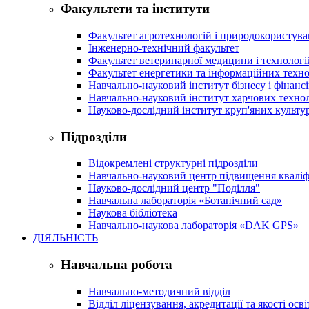
Факультети та інститути
Факультет агротехнологій і природокористув
Інженерно-технічний факультет
Факультет ветеринарної медицини і технологі
Факультет енергетики та інформаційних техно
Навчально-науковий інститут бізнесу і фінансі
Навчально-науковий інститут харчових техно
Науково-дослідний інститут круп'яних культур
Підрозділи
Відокремлені структурні підрозділи
Навчально-науковий центр підвищення кваліфі
Науково-дослідний центр "Поділля"
Навчальна лабораторія «Ботанічний сад»
Наукова бібліотека
Навчально-наукова лабораторія «DAK GPS»
ДІЯЛЬНІСТЬ
Навчальна робота
Навчально-методичний відділ
Відділ ліцензування, акредитації та якості осві