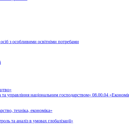
 осіб з особливими освітніми потребами
і
ицтво»
ка та управління національним господарством» 08.00.04 «Економі
рство, техніка, економіка»
роль та аналіз в умовах глобалізації»