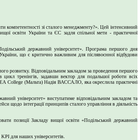
ати компетентності зі сталого менеджменту?». Цей інтенсивний
щої освіти України та ЄС задля спільної мети - практичної
«Подільський державний університет». Програма першого дня
 України, що є критично важливим для післявоєнної відбудови
лого розвитку. Відповідальним закладом за проведення першого
 цикл тренінгів, задавши вектор для подальшої роботи всіх
IDEA College (Мальта) Надія ВАССАЛО, яка окреслила практичні
жавний університет» виступатиме відповідальним закладом та
ейси щодо інтеграції принципів сталого управління в діяльність
ювати позиції Закладу вищої освіти «Подільський державний
 KPI для наших університетів.