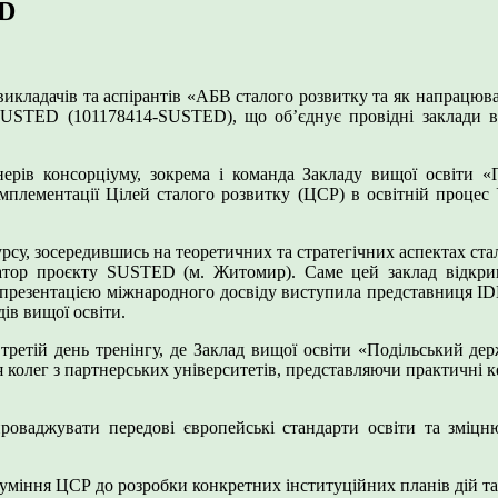
ED
 викладачів та аспірантів «АБВ сталого розвитку та як напрацюв
SUSTED (101178414-SUSTED), що об’єднує провідні заклади ви
тнерів консорціуму, зокрема і команда Закладу вищої освіти 
імплементації Цілей сталого розвитку (ЦСР) в освітній процес
рсу, зосередившись на теоретичних та стратегічних аспектах ста
атор проєкту SUSTED (м. Житомир). Саме цей заклад відкрив
м і презентацією міжнародного досвіду виступила представниця 
ів вищої освіти.
ретій день тренінгу, де Заклад вищої освіти «Подільський дер
 колег з партнерських університетів, представляючи практичні к
оваджувати передові європейські стандарти освіти та зміцн
зуміння ЦСР до розробки конкретних інституційних планів дій та