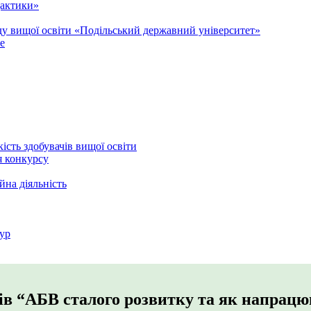
дактики»
аду вищої освіти «Подільський державний університет»
e
кість здобувачів вищої освіти
я конкурсу
йна діяльність
ур
ів “AБВ сталого розвитку та як напрацюв