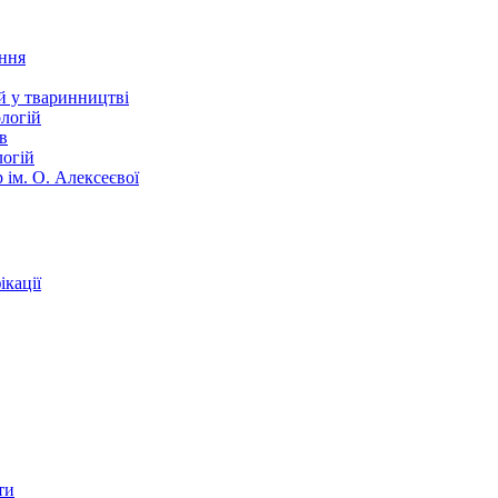
ання
й у тваринництві
логій
в
логій
 ім. О. Алексеєвої
кації
ти