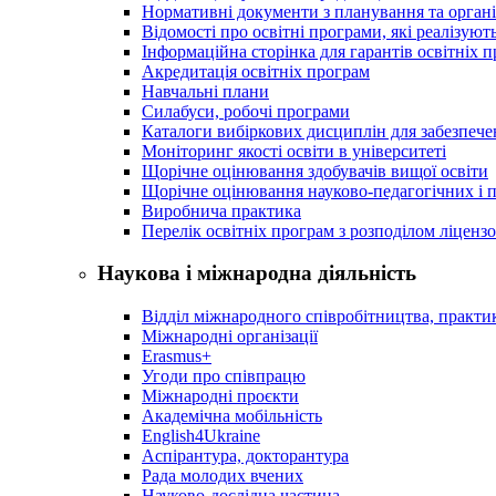
Нормативні документи з планування та організ
Відомості про освітні програми, які реалізують
Інформаційна сторінка для гарантів освітніх 
Акредитація освітніх програм
Навчальні плани
Силабуси, робочі програми
Каталоги вибіркових дисциплін для забезпеч
Моніторинг якості освіти в університеті
Щорічне оцінювання здобувачів вищої освіти
Щорічне оцінювання науково-педагогічних і п
Виробнича практика
Перелік освітніх програм з розподілoм ліцензo
Наукова і міжнародна діяльність
Відділ міжнародного співробітництва, практик
Міжнародні організації
Erasmus+
Угоди про співпрацю
Міжнародні проєкти
Академічна мобільність
English4Ukraine
Аспірантура, докторантура
Рада молодих вчених
Науково-дослідна частина