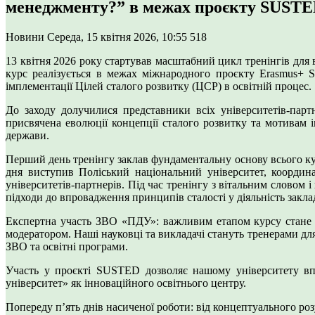
менеджменту?” в межах проєкту SUST
Новини
Середа, 15 квітня 2026, 10:55
518
13 квітня 2026 року стартував масштабний цикл тренінгів для
курс реалізується в межах міжнародного проєкту Erasmus+ 
імплементації Цілей сталого розвитку (ЦСР) в освітній процес.
До заходу долучилися представники всіх університетів-пар
присвячена еволюції концепції сталого розвитку та мотивам 
держави.
Перший день тренінгу заклав фундаментальну основу всього ку
дня виступив Поліський національний університет, координ
університетів-партнерів. Під час тренінгу з вітальним слово
підходи до впровадження принципів сталості у діяльність заклад
Експертна участь ЗВО «ПДУ»: важливим етапом курсу стане т
модератором. Наші науковці та викладачі стануть тренерами для
ЗВО та освітні програми.
Участь у проєкті SUSTED дозволяє нашому університету впр
університет» як інноваційного освітнього центру.
Попереду п’ять днів насиченої роботи: від концептуального ро