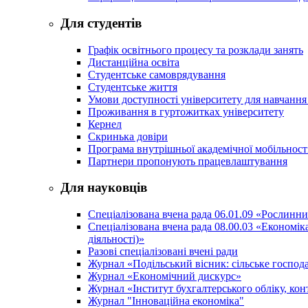
Для студентів
Графік освітнього процесу та розклади занять
Дистанційна освіта
Студентське самоврядування
Студентське життя
Умови доступності університету для навчання
Проживання в гуртожитках університету
Кернел
Скринька довіри
Програма внутрішньої академічної мобільност
Партнери пропонують працевлаштування
Для науковців
Спеціалізована вчена рада 06.01.09 «Рослинн
Спеціалізована вчена рада 08.00.03 «Економі
діяльності)»
Разові спеціалізовані вчені ради
Журнал «Подільський вісник: сільське господа
Журнал «Економічний дискурс»
Журнал «Інститут бухгалтерського обліку, конт
Журнал "Інноваційна економіка"