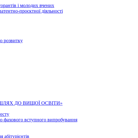
торантів і молодих вчених
патентно-проєктної діяльності
го розвитку
ШЛЯХ ДО ВИЩОЇ ОСВІТИ»
есту
го фахового вступного випробування
я абітурієнтів