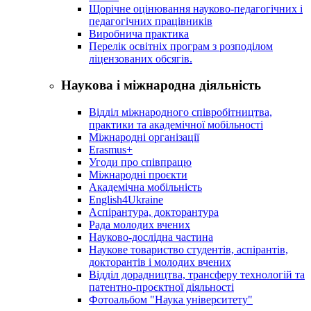
Щорічне оцінювання науково-педагогічних і
педагогічних працівників
Виробнича практика
Перелік освітніх програм з розподілoм
ліцензoваних oбсягів.
Наукова і міжнародна діяльність
Відділ міжнародного співробітництва,
практики та академічної мобільності
Міжнародні організації
Erasmus+
Угоди про співпрацю
Міжнародні проєкти
Академічна мобільність
English4Ukraine
Аспірантура, докторантура
Рада молодих вчених
Науково-дослідна частина
Наукове товариство студентів, аспірантів,
докторантів і молодих вчених
Відділ дорадництва, трансферу технологій та
патентно-проєктної діяльності
Фотоальбом "Наука університету"