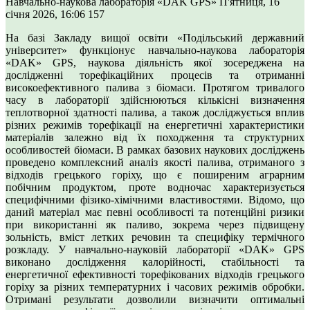
Навчально-наукова лабораторія «DAK GPS»
П'ятниця, 16
січня 2026, 16:06
157
На базі Закладу вищої освіти «Подільський державний
університет» функціонує навчально-наукова лабораторія
«DAK» GPS, наукова діяльність якої зосереджена на
дослідженні торефікаційних процесів та отриманні
високоефективного палива з біомаси. Протягом тривалого
часу в лабораторії здійснюються кількісні визначення
теплотворної здатності палива, а також досліджується вплив
різних режимів торефікації на енергетичні характеристики
матеріалів залежно від їх походження та структурних
особливостей біомаси. В рамках базових наукових досліджень
проведено комплексний аналіз якості палива, отриманого з
відходів грецького горіху, що є поширеним аграрним
побічним продуктом, проте водночас характеризується
специфічними фізико-хімічними властивостями. Відомо, що
даний матеріал має певні особливості та потенційні ризики
при використанні як паливо, зокрема через підвищену
зольність, вміст летких речовин та специфіку термічного
розкладу. У навчально-науковій лабораторії «DAK» GPS
виконано дослідження калорійності, стабільності та
енергетичної ефективності торефікованих відходів грецького
горіху за різних температурних і часових режимів обробки.
Отримані результати дозволили визначити оптимальні