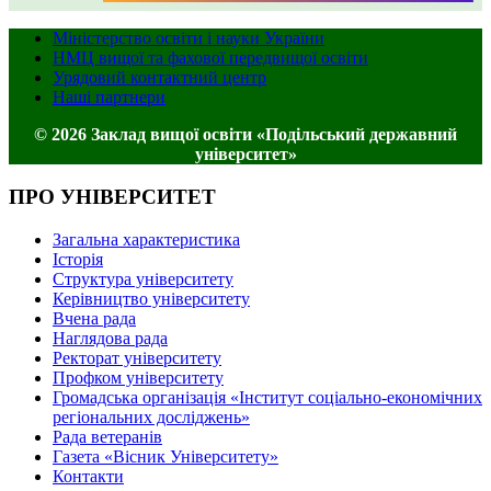
Міністерство освіти і науки України
НМЦ вищої та фахової передвищої освіти
Урядовий контактний центр
Наші партнери
© 2026 Заклад вищої освіти «Подільський державний
університет»
ПРО УНІВЕРСИТЕТ
Загальна характеристика
Історія
Структура університету
Керівництво університету
Вчена рада
Наглядова рада
Ректорат університету
Профком університету
Громадська організація «Інститут соціально-економічних
регіональних досліджень»
Рада ветеранів
Газета «Вісник Університету»
Контакти