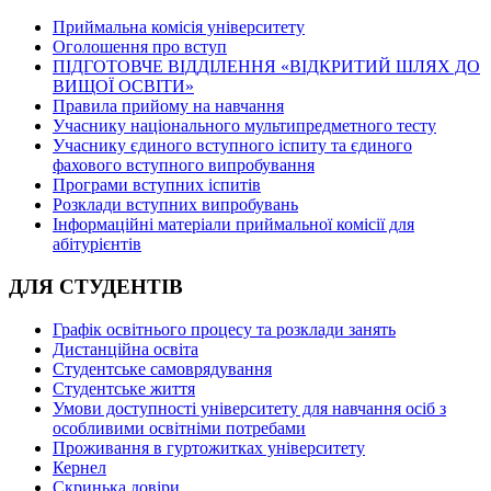
Приймальна комісія університету
Оголошення про вступ
ПІДГОТОВЧЕ ВІДДІЛЕННЯ «ВІДКРИТИЙ ШЛЯХ ДО
ВИЩОЇ ОСВІТИ»
Правила прийому на навчання
Учаснику національного мультипредметного тесту
Учаснику єдиного вступного іспиту та єдиного
фахового вступного випробування
Програми вступних іспитів
Розклади вступних випробувань
Інформаційні матеріали приймальної комісії для
абітурієнтів
ДЛЯ СТУДЕНТІВ
Графік освітнього процесу та розклади занять
Дистанційна освіта
Студентське самоврядування
Студентське життя
Умови доступності університету для навчання осіб з
особливими освітніми потребами
Проживання в гуртожитках університету
Кернел
Скринька довіри