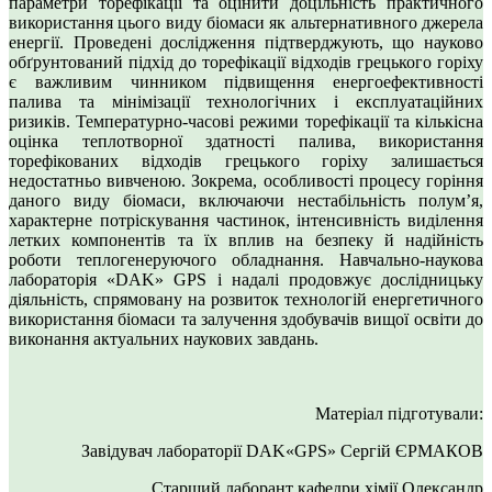
параметри торефікації та оцінити доцільність практичного
використання цього виду біомаси як альтернативного джерела
енергії. Проведені дослідження підтверджують, що науково
обґрунтований підхід до торефікації відходів грецького горіху
є важливим чинником підвищення енергоефективності
палива та мінімізації технологічних і експлуатаційних
ризиків. Температурно-часові режими торефікації та кількісна
оцінка теплотворної здатності палива, використання
торефікованих відходів грецького горіху залишається
недостатньо вивченою. Зокрема, особливості процесу горіння
даного виду біомаси, включаючи нестабільність полум’я,
характерне потріскування частинок, інтенсивність виділення
летких компонентів та їх вплив на безпеку й надійність
роботи теплогенеруючого обладнання. Навчально-наукова
лабораторія «DAK» GPS і надалі продовжує дослідницьку
діяльність, спрямовану на розвиток технологій енергетичного
використання біомаси та залучення здобувачів вищої освіти до
виконання актуальних наукових завдань.
Матеріал підготували:
Завідувач лабораторії DAK«GPS» Сергій ЄРМАКОВ
Старший лаборант кафедри хімії Олександр