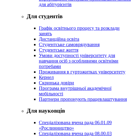
для абітурієнтів
Для студентів
Графік освітнього процесу та розклади
занять
Дистанційна освіта
Студентське самоврядування
Студентське життя
Умови доступності університету для
навчання осіб з особливими освітніми
потребами
Проживання в гуртожитках університету
Кернел
Скринька довіри
Програма внутрішньої академічної
мобільності
Партнери пропонують працевлаштування
Для науковців
Спеціалізована вчена рада 06.01.09
«Рослинництво»
Спеціалізована вчена рада 08.00.03