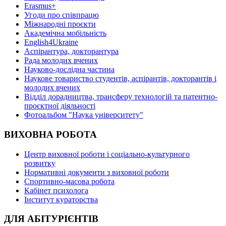
Erasmus+
Угоди про співпрацю
Міжнародні проєкти
Академічна мобільність
English4Ukraine
Аспірантура, докторантура
Рада молодих вчених
Науково-дослідна частина
Наукове товариство студентів, аспірантів, докторантів і
молодих вчених
Відділ дорадництва, трансферу технологій та патентно-
проєктної діяльності
Фотоальбом "Наука університету"
ВИХОВНА РОБОТА
Центр виховної роботи і соціально-культурного
розвитку
Нормативні документи з виховної роботи
Спортивно-масова робота
Кабінет психолога
Інститут кураторства
ДЛЯ АБІТУРІЄНТІВ