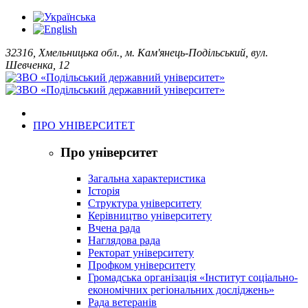
32316, Хмельницька обл., м. Кам'янець-Подільський, вул.
Шевченка, 12
ПРО УНІВЕРСИТЕТ
Про університет
Загальна характеристика
Історія
Структура університету
Керівництво університету
Вчена рада
Наглядова рада
Ректорат університету
Профком університету
Громадська організація «Інститут соціально-
економічних регіональних досліджень»
Рада ветеранів