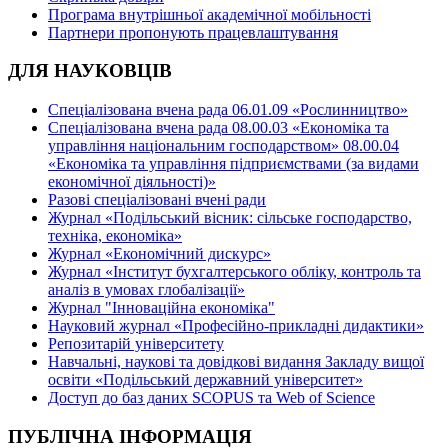
Програма внутрішньої академічної мобільності
Партнери пропонують працевлаштування
ДЛЯ НАУКОВЦІВ
Спеціалізована вчена рада 06.01.09 «Рослинництво»
Спеціалізована вчена рада 08.00.03 «Економіка та
управління національним господарством» 08.00.04
«Економіка та управління підприємствами (за видами
економічної діяльності)»
Разові спеціалізовані вчені ради
Журнал «Подільський вісник: сільське господарство,
техніка, економіка»
Журнал «Економічний дискурс»
Журнал «Інститут бухгалтерського обліку, контроль та
аналіз в умовах глобалізації»
Журнал "Інноваційна економіка"
Науковий журнал «Професійно-прикладні дидактики»
Репозитарій університету
Навчальні, наукові та довідкові видання Закладу вищої
освіти «Подільський державний університет»
Доступ до баз даних SCOPUS та Web of Science
ПУБЛІЧНА ІНФОРМАЦІЯ