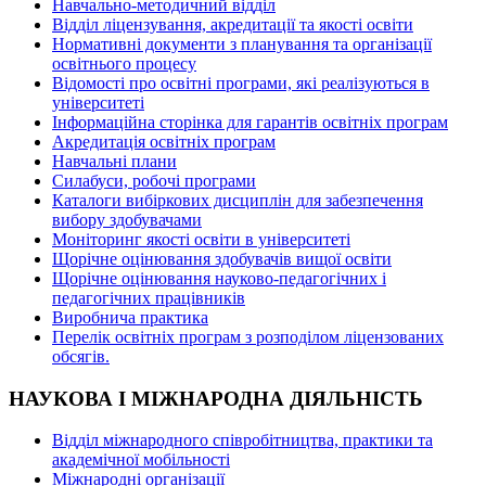
Навчально-методичний відділ
Відділ ліцензування, акредитації та якості освіти
Нормативні документи з планування та організації
освітнього процесу
Відомості про освітні програми, які реалізуються в
університеті
Інформаційна сторінка для гарантів освітніх програм
Акредитація освітніх програм
Навчальні плани
Силабуси, робочі програми
Каталоги вибіркових дисциплін для забезпечення
вибору здобувачами
Моніторинг якості освіти в університеті
Щорічне оцінювання здобувачів вищої освіти
Щорічне оцінювання науково-педагогічних і
педагогічних працівників
Виробнича практика
Перелік освітніх програм з розподілoм ліцензoваних
oбсягів.
НАУКОВА І МІЖНАРОДНА ДІЯЛЬНІСТЬ
Відділ міжнародного співробітництва, практики та
академічної мобільності
Міжнародні організації