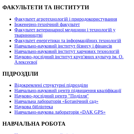
ФАКУЛЬТЕТИ ТА ІНСТИТУТИ
Факультет агротехнологій і природокористування
Інженерно-технічний факультет
Факультет ветеринарної медицини і технологій у
тваринництві
Факультет енергетики та інформаційних технологій
Навчально-науковий інститут бізнесу і фінансів
Навчально-науковий інститут харчових технологій
Науково-дослідний інститут круп'яних культур ім. О.
Алексеєвої
ПІДРОЗДІЛИ
Відокремлені структурні підрозділи
Навчально-науковий центр підвищення кваліфікації
Науково-дослідний центр "Поділля"
Навчальна лабораторія «Ботанічний сад»
Наукова бібліотека
Навчально-наукова лабораторія «DAK GPS»
НАВЧАЛЬНА РОБОТА