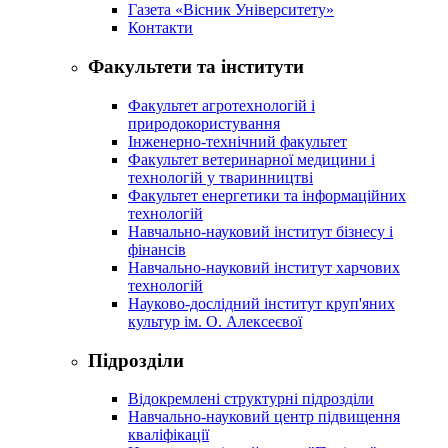
Газета «Вісник Університету»
Контакти
Факультети та інститути
Факультет агротехнологій і
природокористування
Інженерно-технічний факультет
Факультет ветеринарної медицини і
технологій у тваринництві
Факультет енергетики та інформаційних
технологій
Навчально-науковий інститут бізнесу і
фінансів
Навчально-науковий інститут харчових
технологій
Науково-дослідний інститут круп'яних
культур ім. О. Алексеєвої
Підрозділи
Відокремлені структурні підрозділи
Навчально-науковий центр підвищення
кваліфікації