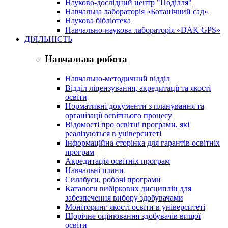
Науково-дослідний центр "Поділля"
Навчальна лабораторія «Ботанічний сад»
Наукова бібліотека
Навчально-наукова лабораторія «DAK GPS»
ДІЯЛЬНІСТЬ
Навчальна робота
Навчально-методичний відділ
Відділ ліцензування, акредитації та якості
освіти
Нормативні документи з планування та
організації освітнього процесу
Відомості про освітні програми, які
реалізуються в університеті
Інформаційна сторінка для гарантів освітніх
програм
Акредитація освітніх програм
Навчальні плани
Силабуси, робочі програми
Каталоги вибіркових дисциплін для
забезпечення вибору здобувачами
Моніторинг якості освіти в університеті
Щорічне оцінювання здобувачів вищої
освіти