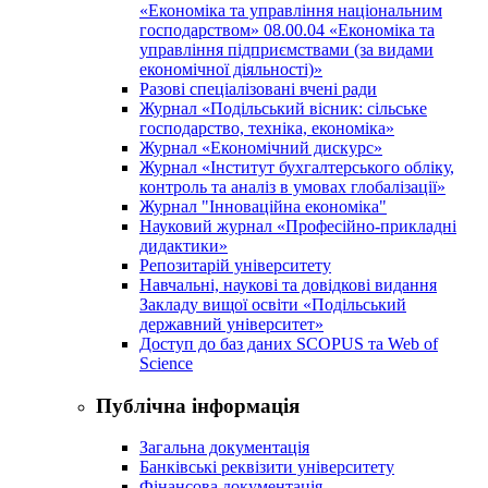
«Економіка та управління національним
господарством» 08.00.04 «Економіка та
управління підприємствами (за видами
економічної діяльності)»
Разові спеціалізовані вчені ради
Журнал «Подільський вісник: сільське
господарство, техніка, економіка»
Журнал «Економічний дискурс»
Журнал «Інститут бухгалтерського обліку,
контроль та аналіз в умовах глобалізації»
Журнал "Інноваційна економіка"
Науковий журнал «Професійно-прикладні
дидактики»
Репозитарій університету
Навчальні, наукові та довідкові видання
Закладу вищої освіти «Подільський
державний університет»
Доступ до баз даних SCOPUS та Web of
Science
Публічна інформація
Загальна документація
Банківські реквізити університету
Фінансова документація