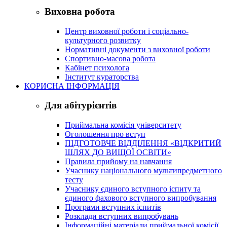
Виховна робота
Центр виховної роботи і соціально-
культурного розвитку
Нормативні документи з виховної роботи
Спортивно-масова робота
Кабінет психолога
Інститут кураторства
КОРИСНА ІНФОРМАЦІЯ
Для абітурієнтів
Приймальна комісія університету
Оголошення про вступ
ПІДГОТОВЧЕ ВІДДІЛЕННЯ «ВІДКРИТИЙ
ШЛЯХ ДО ВИЩОЇ ОСВІТИ»
Правила прийому на навчання
Учаснику національного мультипредметного
тесту
Учаснику єдиного вступного іспиту та
єдиного фахового вступного випробування
Програми вступних іспитів
Розклади вступних випробувань
Інформаційні матеріали приймальної комісії