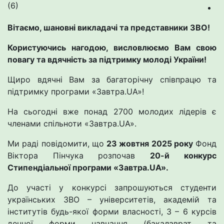
(6)
Вітаємо, шановні викладачі та представники ЗВО!
Користуючись нагодою, висловлюємо Вам свою
повагу та вдячність за підтримку молоді України!
Щиро вдячні Вам за багаторічну співпрацю та
підтримку програми «Завтра.UA»!
На сьогодні вже понад 2700 молодих лідерів є
членами спільноти «Завтра.UA».
Ми раді повідомити, що
23 жовтня 2025 року
Фонд
Віктора Пінчука розпочав
20-й
конкурс
Стипендіальної програми «Завтра.UA».
До участі у конкурсі запрошуються студенти
українських ЗВО – університетів, академій та
інститутів будь-якої форми власності, 3 – 6 курсів
денної форми навчання (бакалаврат та