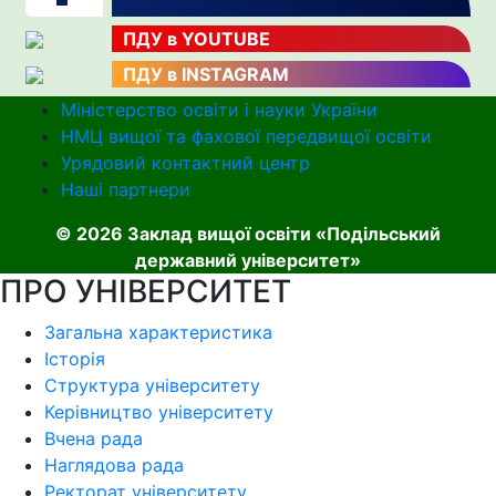
ПДУ в YOUTUBE
ПДУ в INSTAGRAM
Міністерство освіти і науки України
НМЦ вищої та фахової передвищої освіти
Урядовий контактний центр
Наші партнери
© 2026 Заклад вищої освіти «Подільський
державний університет»
ПРО УНІВЕРСИТЕТ
Загальна характеристика
Історія
Структура університету
Керівництво університету
Вчена рада
Наглядова рада
Ректорат університету