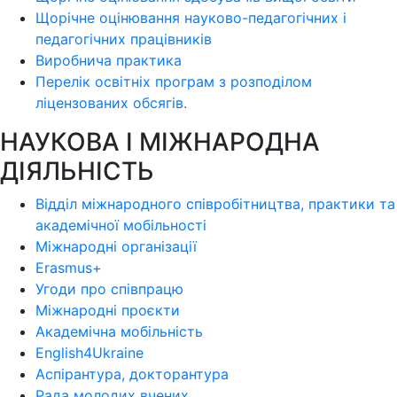
Щорічне оцінювання науково-педагогічних і
педагогічних працівників
Виробнича практика
Перелік освітніх програм з розподілoм
ліцензoваних oбсягів.
НАУКОВА І МІЖНАРОДНА
ДІЯЛЬНІСТЬ
Відділ міжнародного співробітництва, практики та
академічної мобільності
Міжнародні організації
Erasmus+
Угоди про співпрацю
Міжнародні проєкти
Академічна мобільність
English4Ukraine
Аспірантура, докторантура
Рада молодих вчених