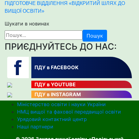
ПІДГОТОВЧЕ ВІДДІЛЕННЯ «ВІДКРИТИЙ ШЛЯХ ДО
ВИЩОЇ ОСВІТИ»
Шукати в новинах
Пошук
ПРИЄДНУЙТЕСЬ ДО НАС:
ПДУ в FACEBOOK
ПДУ в YOUTUBE
ПДУ в INSTAGRAM
Міністерство освіти і науки України
НМЦ вищої та фахової передвищої освіти
Урядовий контактний центр
Наші партнери
© 2026 Заклад вищої освіти «Подільський