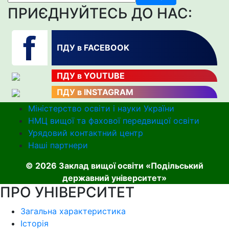
ПРИЄДНУЙТЕСЬ ДО НАС:
ПДУ в FACEBOOK
ПДУ в YOUTUBE
ПДУ в INSTAGRAM
Міністерство освіти і науки України
НМЦ вищої та фахової передвищої освіти
Урядовий контактний центр
Наші партнери
© 2026 Заклад вищої освіти «Подільський
державний університет»
ПРО УНІВЕРСИТЕТ
Загальна характеристика
Історія