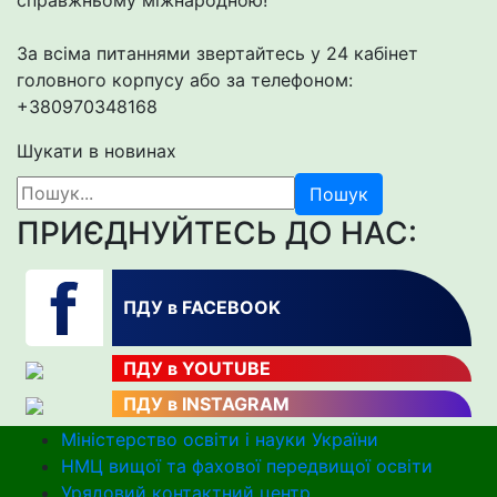
справжньому міжнародною!
За всіма питаннями звертайтесь у 24 кабінет
головного корпусу або за телефоном:
+380970348168
Шукати в новинах
Пошук
ПРИЄДНУЙТЕСЬ ДО НАС:
ПДУ в FACEBOOK
ПДУ в YOUTUBE
ПДУ в INSTAGRAM
Міністерство освіти і науки України
НМЦ вищої та фахової передвищої освіти
Урядовий контактний центр