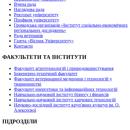
Вчена рада
Наглядова рада
Ректорат університету
Профком університету
Громадська організація «Інститут соціально-економічних
регіональних досліджень»
Рада ветеранів
Газета «Вісник Університету»
Контакти
ФАКУЛЬТЕТИ ТА ІНСТИТУТИ
Факультет агротехнологій і природокористування
Інженерно-технічний факультет
Факультет ветеринарної медицини і технологій у
тваринництві
Факультет енергетики та інформаційних технологій
Навчально-науковий інститут бізнесу і фінансів
Навчально-науковий інститут харчових технологій
Науково-дослідний інститут круп'яних культур ім. О.
Алексеєвої
ПІДРОЗДІЛИ