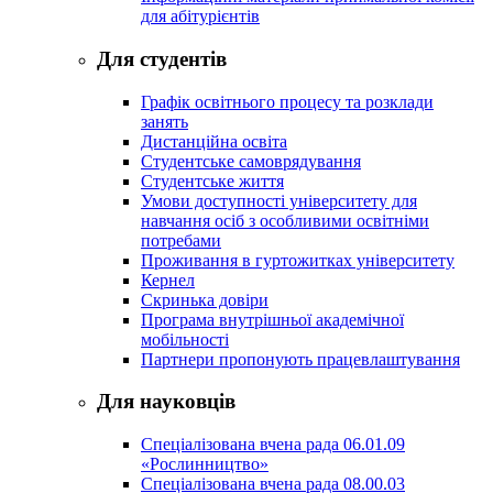
для абітурієнтів
Для студентів
Графік освітнього процесу та розклади
занять
Дистанційна освіта
Студентське самоврядування
Студентське життя
Умови доступності університету для
навчання осіб з особливими освітніми
потребами
Проживання в гуртожитках університету
Кернел
Скринька довіри
Програма внутрішньої академічної
мобільності
Партнери пропонують працевлаштування
Для науковців
Спеціалізована вчена рада 06.01.09
«Рослинництво»
Спеціалізована вчена рада 08.00.03