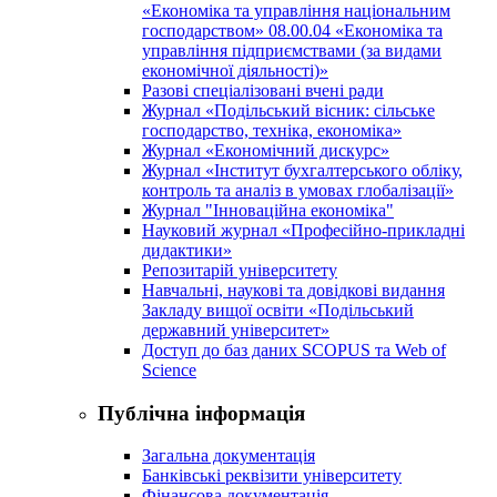
«Економіка та управління національним
господарством» 08.00.04 «Економіка та
управління підприємствами (за видами
економічної діяльності)»
Разові спеціалізовані вчені ради
Журнал «Подільський вісник: сільське
господарство, техніка, економіка»
Журнал «Економічний дискурс»
Журнал «Інститут бухгалтерського обліку,
контроль та аналіз в умовах глобалізації»
Журнал "Інноваційна економіка"
Науковий журнал «Професійно-прикладні
дидактики»
Репозитарій університету
Навчальні, наукові та довідкові видання
Закладу вищої освіти «Подільський
державний університет»
Доступ до баз даних SCOPUS та Web of
Science
Публічна інформація
Загальна документація
Банківські реквізити університету
Фінансова документація