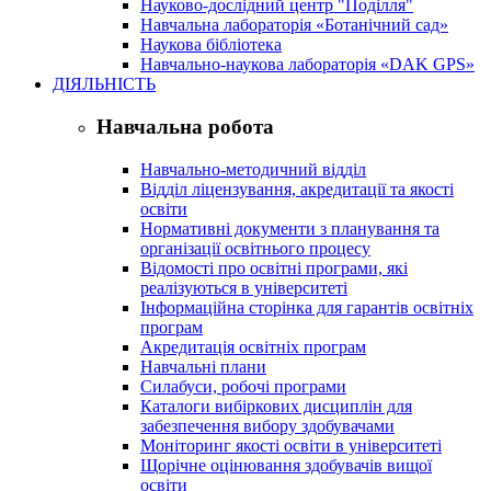
Науково-дослідний центр "Поділля"
Навчальна лабораторія «Ботанічний сад»
Наукова бібліотека
Навчально-наукова лабораторія «DAK GPS»
ДІЯЛЬНІСТЬ
Навчальна робота
Навчально-методичний відділ
Відділ ліцензування, акредитації та якості
освіти
Нормативні документи з планування та
організації освітнього процесу
Відомості про освітні програми, які
реалізуються в університеті
Інформаційна сторінка для гарантів освітніх
програм
Акредитація освітніх програм
Навчальні плани
Силабуси, робочі програми
Каталоги вибіркових дисциплін для
забезпечення вибору здобувачами
Моніторинг якості освіти в університеті
Щорічне оцінювання здобувачів вищої
освіти