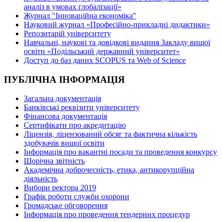
аналіз в умовах глобалізації»
Журнал "Інноваційна економіка"
Науковий журнал «Професійно-прикладні дидактики»
Репозитарій університету
Навчальні, наукові та довідкові видання Закладу вищої
освіти «Подільський державний університет»
Доступ до баз даних SCOPUS та Web of Science
ПУБЛІЧНА ІНФОРМАЦІЯ
Загальна документація
Банківські реквізити університету
Фінансова документація
Сертифікати про акредитацію
Ліцензія, ліцензований обсяг та фактична кількість
здобувачів вищої освіти
Інформація про вакантні посади та проведення конкурсу
Щорічна звітність
Академічна доброчесність, етика, антикорупційна
діяльність
Вибори ректора 2019
Графік роботи служби охорони
Громадське обговорення
Інформація про проведення тендерних процедур