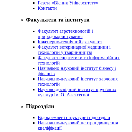
Газета «Вісник Університету»
Контакти
Факультети та інститути
Факультет агротехнологій і
природокористування
Інженерно-технічний факультет
Факультет ветеринарної медицини і
технологій у тваринництві
Факультет енергетики та інформаційних
технологій
Навчально-науковий інститут бізнесу і
фінансів
Навчально-науковий інститут харчових
технологій
Науково-дослідний інститут круп'яних
культур ім. О. Алексеєвої
Підрозділи
Відокремлені структурні підрозділи
Навчально-науковий центр підвищення
кваліфікації