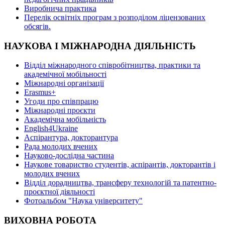
Виробнича практика
Перелік освітніх програм з розподілoм ліцензoваних
oбсягів.
НАУКОВА І МІЖНАРОДНА ДІЯЛЬНІСТЬ
Відділ міжнародного співробітництва, практики та
академічної мобільності
Міжнародні організації
Erasmus+
Угоди про співпрацю
Міжнародні проєкти
Академічна мобільність
English4Ukraine
Аспірантура, докторантура
Рада молодих вчених
Науково-дослідна частина
Наукове товариство студентів, аспірантів, докторантів і
молодих вчених
Відділ дорадництва, трансферу технологій та патентно-
проєктної діяльності
Фотоальбом "Наука університету"
ВИХОВНА РОБОТА