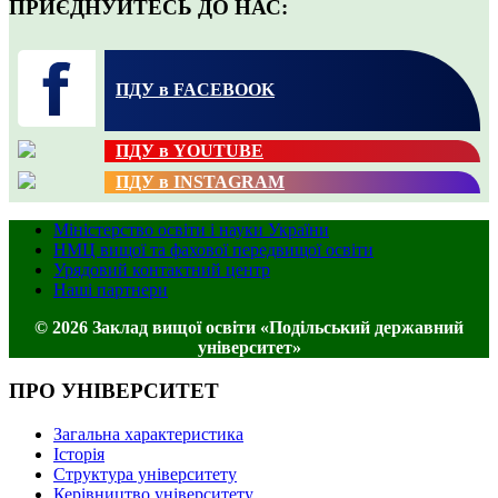
ПРИЄДНУЙТЕСЬ ДО НАС:
ПДУ в FACEBOOK
ПДУ в YOUTUBE
ПДУ в INSTAGRAM
Міністерство освіти і науки України
НМЦ вищої та фахової передвищої освіти
Урядовий контактний центр
Наші партнери
© 2026 Заклад вищої освіти «Подільський державний
університет»
ПРО УНІВЕРСИТЕТ
Загальна характеристика
Історія
Структура університету
Керівництво університету