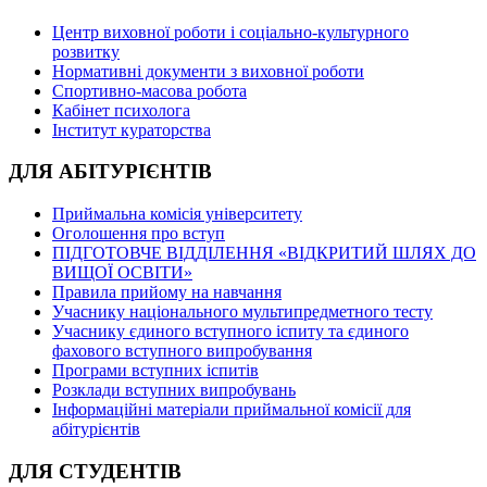
Центр виховної роботи і соціально-культурного
розвитку
Нормативні документи з виховної роботи
Спортивно-масова робота
Кабінет психолога
Інститут кураторства
ДЛЯ АБІТУРІЄНТІВ
Приймальна комісія університету
Оголошення про вступ
ПІДГОТОВЧЕ ВІДДІЛЕННЯ «ВІДКРИТИЙ ШЛЯХ ДО
ВИЩОЇ ОСВІТИ»
Правила прийому на навчання
Учаснику національного мультипредметного тесту
Учаснику єдиного вступного іспиту та єдиного
фахового вступного випробування
Програми вступних іспитів
Розклади вступних випробувань
Інформаційні матеріали приймальної комісії для
абітурієнтів
ДЛЯ СТУДЕНТІВ