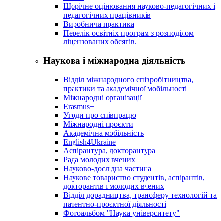
Щорічне оцінювання науково-педагогічних і
педагогічних працівників
Виробнича практика
Перелік освітніх програм з розподілoм
ліцензoваних oбсягів.
Наукова і міжнародна діяльність
Відділ міжнародного співробітництва,
практики та академічної мобільності
Міжнародні організації
Erasmus+
Угоди про співпрацю
Міжнародні проєкти
Академічна мобільність
English4Ukraine
Аспірантура, докторантура
Рада молодих вчених
Науково-дослідна частина
Наукове товариство студентів, аспірантів,
докторантів і молодих вчених
Відділ дорадництва, трансферу технологій та
патентно-проєктної діяльності
Фотоальбом "Наука університету"