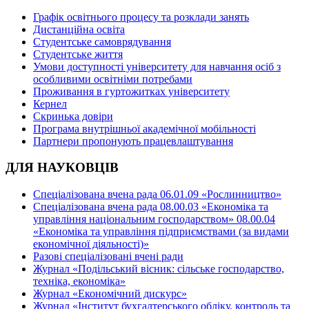
Графік освітнього процесу та розклади занять
Дистанційна освіта
Студентське самоврядування
Студентське життя
Умови доступності університету для навчання осіб з
особливими освітніми потребами
Проживання в гуртожитках університету
Кернел
Скринька довіри
Програма внутрішньої академічної мобільності
Партнери пропонують працевлаштування
ДЛЯ НАУКОВЦІВ
Спеціалізована вчена рада 06.01.09 «Рослинництво»
Спеціалізована вчена рада 08.00.03 «Економіка та
управління національним господарством» 08.00.04
«Економіка та управління підприємствами (за видами
економічної діяльності)»
Разові спеціалізовані вчені ради
Журнал «Подільський вісник: сільське господарство,
техніка, економіка»
Журнал «Економічний дискурс»
Журнал «Інститут бухгалтерського обліку, контроль та