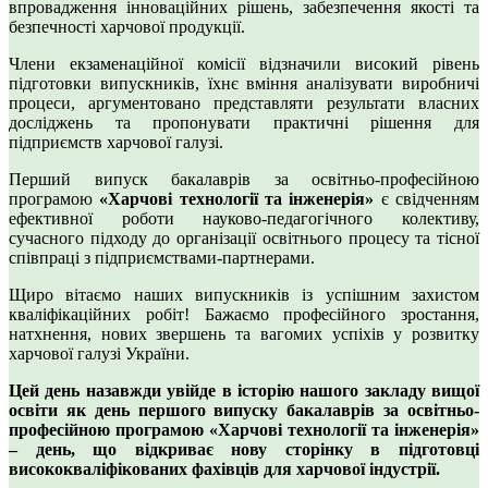
впровадження інноваційних рішень, забезпечення якості та
безпечності харчової продукції.
Члени екзаменаційної комісії відзначили високий рівень
підготовки випускників, їхнє вміння аналізувати виробничі
процеси, аргументовано представляти результати власних
досліджень та пропонувати практичні рішення для
підприємств харчової галузі.
Перший випуск бакалаврів за освітньо-професійною
програмою
«Харчові технології та інженерія»
є свідченням
ефективної роботи науково-педагогічного колективу,
сучасного підходу до організації освітнього процесу та тісної
співпраці з підприємствами-партнерами.
Щиро вітаємо наших випускників із успішним захистом
кваліфікаційних робіт! Бажаємо професійного зростання,
натхнення, нових звершень та вагомих успіхів у розвитку
харчової галузі України.
Цей день назавжди увійде в історію нашого закладу вищої
освіти як день першого випуску бакалаврів за освітньо-
професійною програмою «Харчові технології та інженерія»
– день, що відкриває нову сторінку в підготовці
висококваліфікованих фахівців для харчової індустрії.