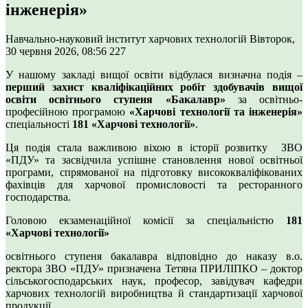
інженерія»
Навчально-науковий інститут харчових технологій
Вівторок,
30 червня 2026, 08:56
227
У нашому закладі вищої освіти відбулася визначна подія –
перший захист кваліфікаційних робіт здобувачів вищої
освіти освітнього ступеня «Бакалавр»
за освітньо-
професійною програмою
«Харчові технології та інженерія»
спеціальності
181 «Харчові технології»
.
Ця подія стала важливою віхою в історії розвитку ЗВО
«ПДУ» та засвідчила успішне становлення нової освітньої
програми, спрямованої на підготовку висококваліфікованих
фахівців для харчової промисловості та ресторанного
господарства.
Головою екзаменаційної комісії за спеціальністю
181
«Харчові технології»
освітнього ступеня бакалавра відповідно до наказу в.о.
ректора ЗВО «ПДУ» призначена Тетяна ПРИЛІПКО – доктор
сільськогосподарських наук, професор, завідувач кафедри
харчових технологій виробництва й стандартизації харчової
продукції.