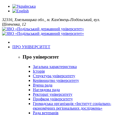
32316, Хмельницька обл., м. Кам'янець-Подільський, вул.
Шевченка, 12
ПРО УНІВЕРСИТЕТ
Про університет
Загальна характеристика
Історія
Структура університету
Керівництво університету
Вчена рада
Наглядова рада
Ректорат університету
Профком університету
Громадська організація «Інститут соціально-
економічних регіональних досліджень»
Рада ветеранів