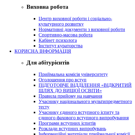
Виховна робота
Центр виховної роботи і соціально-
культурного розвитку
Нормативні документи з виховної роботи
Спортивно-масова робота
Кабінет психолога
Інститут кураторства
КОРИСНА ІНФОРМАЦІЯ
Для абітурієнтів
Приймальна комісія університету
Оголошення про вступ
ПІДГОТОВЧЕ ВІДДІЛЕННЯ «ВІДКРИТИЙ
ШЛЯХ ДО ВИЩОЇ ОСВІТИ»
Правила прийому на навчання
Учаснику національного мультипредметного
тесту
Учаснику єдиного вступного іспиту та
єдиного фахового вступного випробування
Програми вступних іспитів
Розклади вступних випробувань
Інформаційні матеріали приймальної комісії