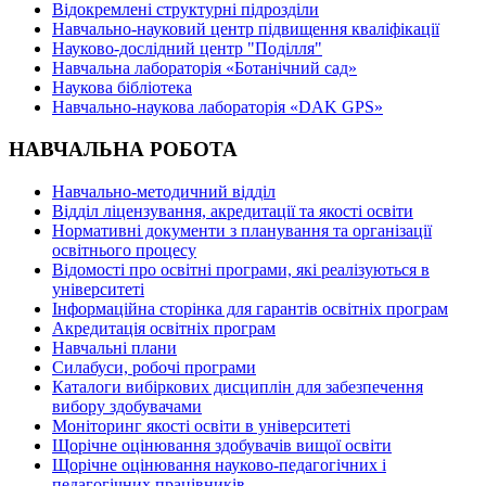
Відокремлені структурні підрозділи
Навчально-науковий центр підвищення кваліфікації
Науково-дослідний центр "Поділля"
Навчальна лабораторія «Ботанічний сад»
Наукова бібліотека
Навчально-наукова лабораторія «DAK GPS»
НАВЧАЛЬНА РОБОТА
Навчально-методичний відділ
Відділ ліцензування, акредитації та якості освіти
Нормативні документи з планування та організації
освітнього процесу
Відомості про освітні програми, які реалізуються в
університеті
Інформаційна сторінка для гарантів освітніх програм
Акредитація освітніх програм
Навчальні плани
Силабуси, робочі програми
Каталоги вибіркових дисциплін для забезпечення
вибору здобувачами
Моніторинг якості освіти в університеті
Щорічне оцінювання здобувачів вищої освіти
Щорічне оцінювання науково-педагогічних і
педагогічних працівників