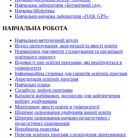
Навчальна лабораторія «Ботанічний сад»
Наукова бібліотека
Навчально-наукова лабораторія «DAK GPS»
НАВЧАЛЬНА РОБОТА
Навчально-методичний відділ
Відділ ліцензування, акредитації та якості освіти
Нормативні документи з планування та організації
освітнього процесу
Відомості про освітні програми, які реалізуються в
університеті
Інформаційна сторінка для гарантів освітніх програм
Акредитація освітніх програм
Навчальні плани
Силабуси, робочі програми
Каталоги вибіркових дисциплін для забезпечення
вибору здобувачами
Моніторинг якості освіти в університеті
Щорічне оцінювання здобувачів вищої освіти
Щорічне оцінювання науково-педагогічних і
педагогічних працівників
Виробнича практика
Перелік освітніх програм з розподілoм ліцензoваних