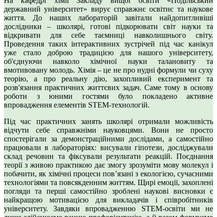
На кафедрі хімії Закладу вищої освіти «Подільський
державний університет» вирує справжнє освітнє та наукове
життя. До наших лабораторій завітали найдопитливіші
дослідники – школярі, готові підкорювати світ науки та
відкривати для себе таємниці навколишнього світу.
Проведення таких інтерактивних зустрічей під час канікул
уже стало доброю традицією для нашого університету,
об'єднуючи навколо хімічної науки талановиту та
вмотивовану молодь. Хімія – це не про нудні формули чи суху
теорію, а про реальну дію, захопливий експеримент та
розв'язання практичних життєвих задач. Саме тому в основу
роботи з юними гостями було покладено активне
впровадження елементів STEM-технологій.
Під час практичних занять школярі отримали можливість
відчути себе справжніми науковцями. Вони не просто
спостерігали за демонстраційними дослідами, а самостійно
працювали в лабораторіях: висували гіпотези, досліджували
склад речовин та фіксували результати реакцій. Поєднання
теорії з живою практикою дає змогу зрозуміти мову молекул і
побачити, як хімічні процеси пов’язані з екологією, сучасними
технологіями та повсякденним життям. Щирі емоції, захоплені
погляди та перші самостійно зроблені наукові висновки є
найкращою мотивацією для викладачів і співробітників
університету. Завдяки впровадженню STEM-освіти ми не