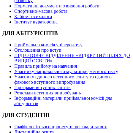
розвитку
Нормативні документи з виховної роботи
Спортивно-масова робота
Кабінет психолога
Інститут кураторства
ДЛЯ АБІТУРІЄНТІВ
Приймальна комісія університету
Оголошення про вступ
ПІДГОТОВЧЕ ВІДДІЛЕННЯ «ВІДКРИТИЙ ШЛЯХ ДО
ВИЩОЇ ОСВІТИ»
Правила прийому на навчання
Учаснику національного мультипредметного тесту
Учаснику єдиного вступного іспиту та єдиного
фахового вступного випробування
Програми вступних іспитів
Розклади вступних випробувань
Інформаційні матеріали приймальної комісії для
абітурієнтів
ДЛЯ СТУДЕНТІВ
Графік освітнього процесу та розклади занять
Дистанційна освіта