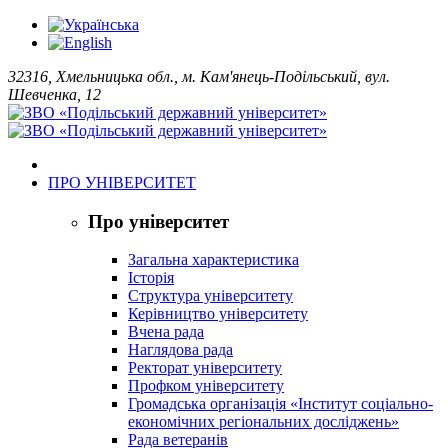
32316, Хмельницька обл., м. Кам'янець-Подільський, вул.
Шевченка, 12
ПРО УНІВЕРСИТЕТ
Про університет
Загальна характеристика
Історія
Структура університету
Керівництво університету
Вчена рада
Наглядова рада
Ректорат університету
Профком університету
Громадська організація «Інститут соціально-
економічних регіональних досліджень»
Рада ветеранів