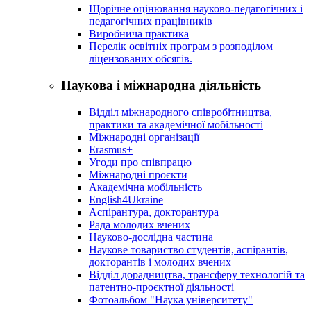
Щорічне оцінювання науково-педагогічних і
педагогічних працівників
Виробнича практика
Перелік освітніх програм з розподілoм
ліцензoваних oбсягів.
Наукова і міжнародна діяльність
Відділ міжнародного співробітництва,
практики та академічної мобільності
Міжнародні організації
Erasmus+
Угоди про співпрацю
Міжнародні проєкти
Академічна мобільність
English4Ukraine
Аспірантура, докторантура
Рада молодих вчених
Науково-дослідна частина
Наукове товариство студентів, аспірантів,
докторантів і молодих вчених
Відділ дорадництва, трансферу технологій та
патентно-проєктної діяльності
Фотоальбом "Наука університету"