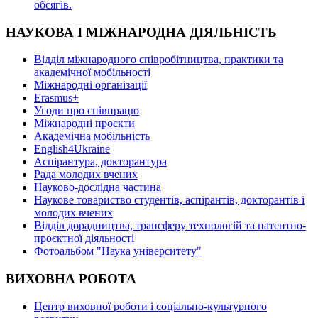
oбсягів.
НАУКОВА І МІЖНАРОДНА ДІЯЛЬНІСТЬ
Відділ міжнародного співробітництва, практики та
академічної мобільності
Міжнародні організації
Erasmus+
Угоди про співпрацю
Міжнародні проєкти
Академічна мобільність
English4Ukraine
Аспірантура, докторантура
Рада молодих вчених
Науково-дослідна частина
Наукове товариство студентів, аспірантів, докторантів і
молодих вчених
Відділ дорадництва, трансферу технологій та патентно-
проєктної діяльності
Фотоальбом "Наука університету"
ВИХОВНА РОБОТА
Центр виховної роботи і соціально-культурного