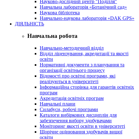
Науково-дослідний центр "Поділля"
Навчальна лабораторія «Ботанічний сад»
Наукова бібліотека
Навчально-наукова лабораторія «DAK GPS»
ДІЯЛЬНІСТЬ
Навчальна робота
Навчально-методичний відділ
Відділ ліцензування, акредитації та якості
освіти
Нормативні документи з планування та
організації освітнього процесу
Відомості про освітні програми, які
реалізуються в університеті
Інформаційна сторінка для гарантів освітніх
програм
Акредитація освітніх програм
Навчальні плани
Силабуси, робочі програми
Каталоги вибіркових дисциплін для
забезпечення вибору здобувачами
Моніторинг якості освіти в університеті
Щорічне оцінювання здобувачів вищої
освіти