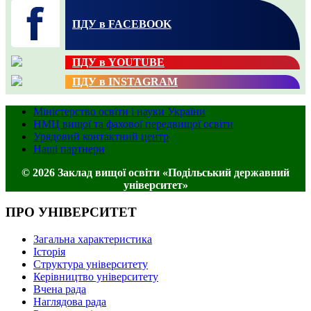
ПДУ в FACEBOOK
ПДУ в YOUTUBE
ПДУ в INSTAGRAM
Міністерство освіти і науки України
НМЦ вищої та фахової передвищої освіти
Урядовий контактний центр
Наші партнери
© 2026 Заклад вищої освіти «Подільський державний
університет»
ПРО УНІВЕРСИТЕТ
Загальна характеристика
Історія
Структура університету
Керівництво університету
Вчена рада
Наглядова рада