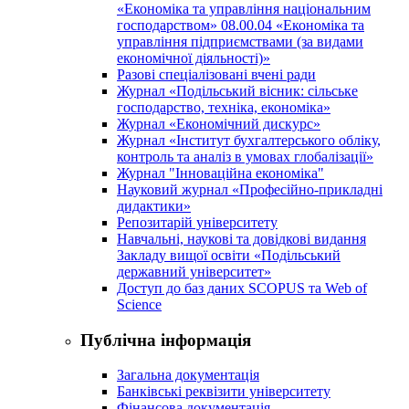
«Економіка та управління національним
господарством» 08.00.04 «Економіка та
управління підприємствами (за видами
економічної діяльності)»
Разові спеціалізовані вчені ради
Журнал «Подільський вісник: сільське
господарство, техніка, економіка»
Журнал «Економічний дискурс»
Журнал «Інститут бухгалтерського обліку,
контроль та аналіз в умовах глобалізації»
Журнал "Інноваційна економіка"
Науковий журнал «Професійно-прикладні
дидактики»
Репозитарій університету
Навчальні, наукові та довідкові видання
Закладу вищої освіти «Подільський
державний університет»
Доступ до баз даних SCOPUS та Web of
Science
Публічна інформація
Загальна документація
Банківські реквізити університету
Фінансова документація