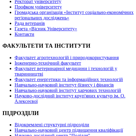
Ректорат університету
Профком університету
Громадська організація «Інститут соціально-економічних
регіональних досліджень»
Рада ветеранів
Газета «Вісник Університету»
Контакти
ФАКУЛЬТЕТИ ТА ІНСТИТУТИ
Факультет агротехнологій і природокористування
Інженерно-технічний факультет
Факультет ветеринарної медицини і технологій у
тваринництві
Факультет енергетики та інформаційних технологій
Навчально-науковий інститут бізнесу і фінансів
Навчально-науковий інститут харчових технологій
Науково-дослідний інститут круп'яних культур ім. О.
Алексеєвої
ПІДРОЗДІЛИ
Відокремлені структурні підрозділи
Навчально-науковий центр підвищення кваліфікації
Науково-дослідний центр "Поділля"