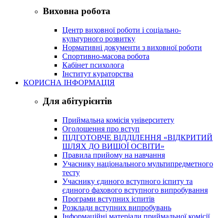
Виховна робота
Центр виховної роботи і соціально-
культурного розвитку
Нормативні документи з виховної роботи
Спортивно-масова робота
Кабінет психолога
Інститут кураторства
КОРИСНА ІНФОРМАЦІЯ
Для абітурієнтів
Приймальна комісія університету
Оголошення про вступ
ПІДГОТОВЧЕ ВІДДІЛЕННЯ «ВІДКРИТИЙ
ШЛЯХ ДО ВИЩОЇ ОСВІТИ»
Правила прийому на навчання
Учаснику національного мультипредметного
тесту
Учаснику єдиного вступного іспиту та
єдиного фахового вступного випробування
Програми вступних іспитів
Розклади вступних випробувань
Інформаційні матеріали приймальної комісії