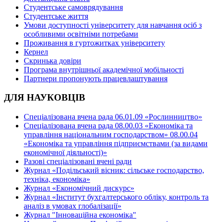
Студентське самоврядування
Студентське життя
Умови доступності університету для навчання осіб з
особливими освітніми потребами
Проживання в гуртожитках університету
Кернел
Скринька довіри
Програма внутрішньої академічної мобільності
Партнери пропонують працевлаштування
ДЛЯ НАУКОВЦІВ
Спеціалізована вчена рада 06.01.09 «Рослинництво»
Спеціалізована вчена рада 08.00.03 «Економіка та
управління національним господарством» 08.00.04
«Економіка та управління підприємствами (за видами
економічної діяльності)»
Разові спеціалізовані вчені ради
Журнал «Подільський вісник: сільське господарство,
техніка, економіка»
Журнал «Економічний дискурс»
Журнал «Інститут бухгалтерського обліку, контроль та
аналіз в умовах глобалізації»
Журнал "Інноваційна економіка"