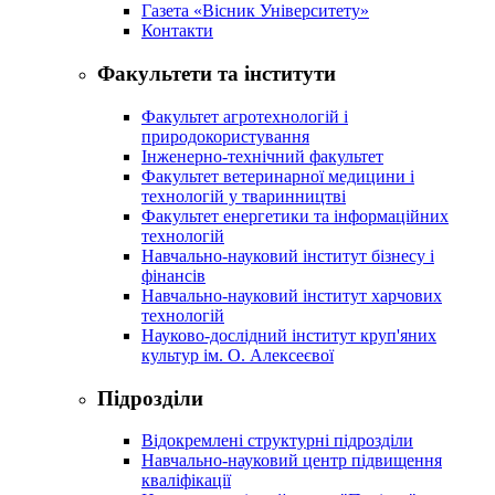
Газета «Вісник Університету»
Контакти
Факультети та інститути
Факультет агротехнологій і
природокористування
Інженерно-технічний факультет
Факультет ветеринарної медицини і
технологій у тваринництві
Факультет енергетики та інформаційних
технологій
Навчально-науковий інститут бізнесу і
фінансів
Навчально-науковий інститут харчових
технологій
Науково-дослідний інститут круп'яних
культур ім. О. Алексеєвої
Підрозділи
Відокремлені структурні підрозділи
Навчально-науковий центр підвищення
кваліфікації