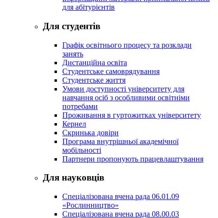
для абітурієнтів
Для студентів
Графік освітнього процесу та розклади
занять
Дистанційна освіта
Студентське самоврядування
Студентське життя
Умови доступності університету для
навчання осіб з особливими освітніми
потребами
Проживання в гуртожитках університету
Кернел
Скринька довіри
Програма внутрішньої академічної
мобільності
Партнери пропонують працевлаштування
Для науковців
Спеціалізована вчена рада 06.01.09
«Рослинництво»
Спеціалізована вчена рада 08.00.03