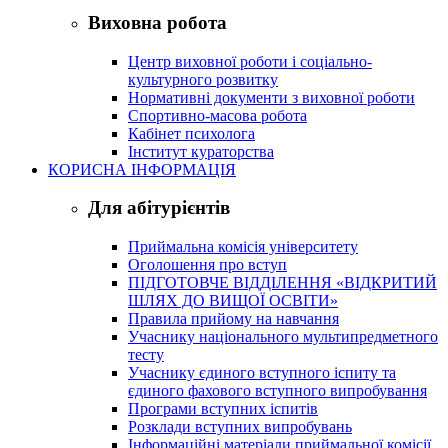
Виховна робота
Центр виховної роботи і соціально-
культурного розвитку
Нормативні документи з виховної роботи
Спортивно-масова робота
Кабінет психолога
Інститут кураторства
КОРИСНА ІНФОРМАЦІЯ
Для абітурієнтів
Приймальна комісія університету
Оголошення про вступ
ПІДГОТОВЧЕ ВІДДІЛЕННЯ «ВІДКРИТИЙ
ШЛЯХ ДО ВИЩОЇ ОСВІТИ»
Правила прийому на навчання
Учаснику національного мультипредметного
тесту
Учаснику єдиного вступного іспиту та
єдиного фахового вступного випробування
Програми вступних іспитів
Розклади вступних випробувань
Інформаційні матеріали приймальної комісії