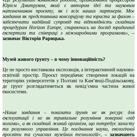
Юрієм Дмитруком, який є автором ідеї та науковим
натхненником проєкту, як і всіх наших партнерів. Моє
завдання як представника консорціуму та юриста за фахом –
забезпечити надійний супровід та відповідність складним
процедурам Horizon Europe, спираючись на досвід юридичної
експертизи та співпраці з міжнародними програмами»,
–
зазначає Вікторія Рарицька.
Музей живого ґрунту – в чому інноваційність?
Це не просто виставкова експозиція, а інтерактивний науково-
освітній простір. Проєкт передбачає створення локацій на
територіях університетів у Полтаві та Кам’янці-Подільському,
де ґрунт розглядатиметься як невід’ємна частина живої
екосистеми.
«
Наше завдання – показати ґрунт не як ресурс для
експлуатації і не як тривіальне розуміння поверхні «під
ногами», а як складний живий організм, що потребує захисту
та розумного управління. Це поєднання науки, екологічної
просвіти та сучасних музейних технологій
»,
– зазначають