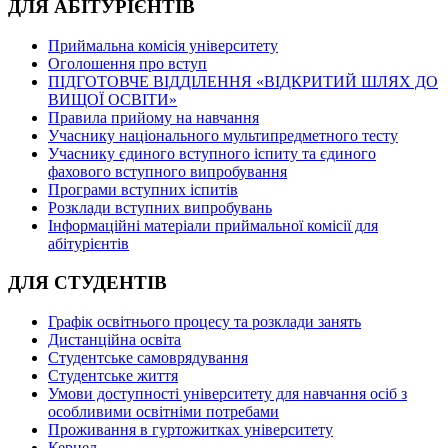
ДЛЯ АБІТУРІЄНТІВ
Приймальна комісія університету
Оголошення про вступ
ПІДГОТОВЧЕ ВІДДІЛЕННЯ «ВІДКРИТИЙ ШЛЯХ ДО
ВИЩОЇ ОСВІТИ»
Правила прийому на навчання
Учаснику національного мультипредметного тесту
Учаснику єдиного вступного іспиту та єдиного
фахового вступного випробування
Програми вступних іспитів
Розклади вступних випробувань
Інформаційні матеріали приймальної комісії для
абітурієнтів
ДЛЯ СТУДЕНТІВ
Графік освітнього процесу та розклади занять
Дистанційна освіта
Студентське самоврядування
Студентське життя
Умови доступності університету для навчання осіб з
особливими освітніми потребами
Проживання в гуртожитках університету
Кернел