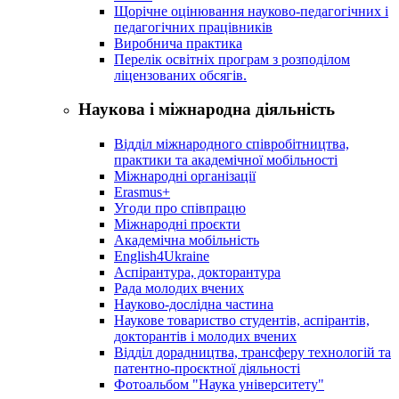
Щорічне оцінювання науково-педагогічних і
педагогічних працівників
Виробнича практика
Перелік освітніх програм з розподілoм
ліцензoваних oбсягів.
Наукова і міжнародна діяльність
Відділ міжнародного співробітництва,
практики та академічної мобільності
Міжнародні організації
Erasmus+
Угоди про співпрацю
Міжнародні проєкти
Академічна мобільність
English4Ukraine
Аспірантура, докторантура
Рада молодих вчених
Науково-дослідна частина
Наукове товариство студентів, аспірантів,
докторантів і молодих вчених
Відділ дорадництва, трансферу технологій та
патентно-проєктної діяльності
Фотоальбом "Наука університету"