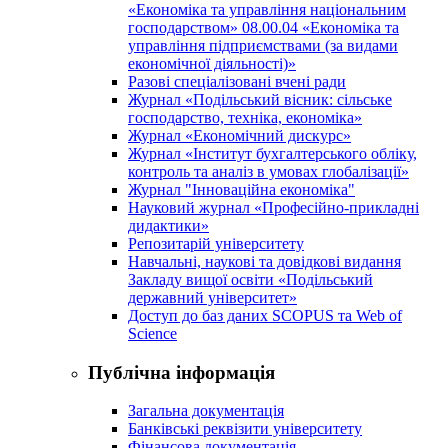
«Економіка та управління національним
господарством» 08.00.04 «Економіка та
управління підприємствами (за видами
економічної діяльності)»
Разові спеціалізовані вчені ради
Журнал «Подільський вісник: сільське
господарство, техніка, економіка»
Журнал «Економічний дискурс»
Журнал «Інститут бухгалтерського обліку,
контроль та аналіз в умовах глобалізації»
Журнал "Інноваційна економіка"
Науковий журнал «Професійно-прикладні
дидактики»
Репозитарій університету
Навчальні, наукові та довідкові видання
Закладу вищої освіти «Подільський
державний університет»
Доступ до баз даних SCOPUS та Web of
Science
Публічна інформація
Загальна документація
Банківські реквізити університету
Фінансова документація