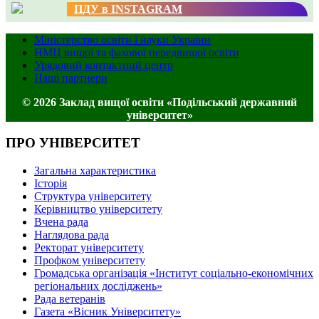
ПДУ в INSTAGRAM
Міністерство освіти і науки України
НМЦ вищої та фахової передвищої освіти
Урядовий контактний центр
Наші партнери
© 2026 Заклад вищої освіти «Подільський державний
університет»
ПРО УНІВЕРСИТЕТ
Загальна характеристика
Історія
Структура університету
Керівництво університету
Вчена рада
Наглядова рада
Ректорат університету
Профком університету
Громадська організація «Інститут соціально-економічних
регіональних досліджень»
Рада ветеранів
Газета «Вісник Університету»