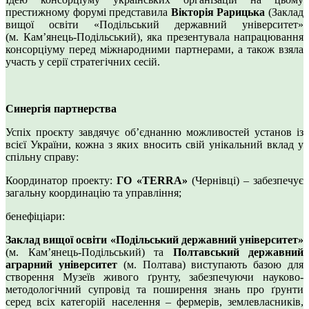
престижному форумі представила
Вікторія Рарицька
(Заклад
вищої освіти «Подільський державний університет»
(м. Камʼянець-Подільський), яка презентувала напрацювання
консорціуму перед міжнародними партнерами, а також взяла
участь у серії стратегічних сесій.
Синергія партнерства
Успіх проєкту завдячує об’єднанню можливостей установ із
всієї України, кожна з яких вносить свій унікальний вклад у
спільну справу:
Координатор проекту:
ГО «TERRA»
(Чернівці) – забезпечує
загальну координацію та управління;
бенефіціари:
Заклад вищої освіти «Подільський державний університет»
(м. Кам’янець-Подільський) та
Полтавський державний
аграрний університет
(м. Полтава) виступають базою для
створення Музеїв живого ґрунту, забезпечуючи науково-
методологічний супровід та поширення знань про ґрунти
серед всіх категорій населення – фермерів, землевласників,