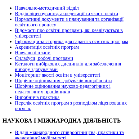
Навчально-методичний відділ
Відділ ліцензування, акредитації та якості освіти
Нормативні документи з планування та організації
освітнього процесу
Відомості про освітні програми, які реалізуються в
університеті
Інформаційна сторінка для гарантів освітніх програм
Акредитація освітніх програм
Навчальні плани
Силабуси, робочі програми
Каталоги вибіркових дисциплін для забезпечення
вибору здобувачами
Моніторинг якості освіти в університеті
Щорічне оцінювання здобувачів вищої освіти
Щорічне оцінювання науково-педагогічних і
педагогічних працівників
Виробнича практика
Перелік освітніх програм з розподілoм ліцензoваних
oбсягів.
НАУКОВА І МІЖНАРОДНА ДІЯЛЬНІСТЬ
Відділ міжнародного співробітництва, практики та
академічної мобільності