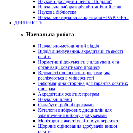
Науково-дослідний центр "Поділля"
Навчальна лабораторія «Ботанічний сад»
Наукова бібліотека
Навчально-наукова лабораторія «DAK GPS»
ДІЯЛЬНІСТЬ
Навчальна робота
Навчально-методичний відділ
Відділ ліцензування, акредитації та якості
освіти
Нормативні документи з планування та
організації освітнього процесу
Відомості про освітні програми, які
реалізуються в університеті
Інформаційна сторінка для гарантів освітніх
програм
Акредитація освітніх програм
Навчальні плани
Силабуси, робочі програми
Каталоги вибіркових дисциплін для
забезпечення вибору здобувачами
Моніторинг якості освіти в університеті
Щорічне оцінювання здобувачів вищої
освіти