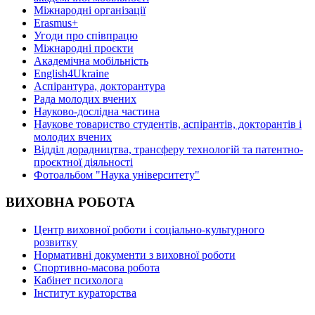
Міжнародні організації
Erasmus+
Угоди про співпрацю
Міжнародні проєкти
Академічна мобільність
English4Ukraine
Аспірантура, докторантура
Рада молодих вчених
Науково-дослідна частина
Наукове товариство студентів, аспірантів, докторантів і
молодих вчених
Відділ дорадництва, трансферу технологій та патентно-
проєктної діяльності
Фотоальбом "Наука університету"
ВИХОВНА РОБОТА
Центр виховної роботи і соціально-культурного
розвитку
Нормативні документи з виховної роботи
Спортивно-масова робота
Кабінет психолога
Інститут кураторства