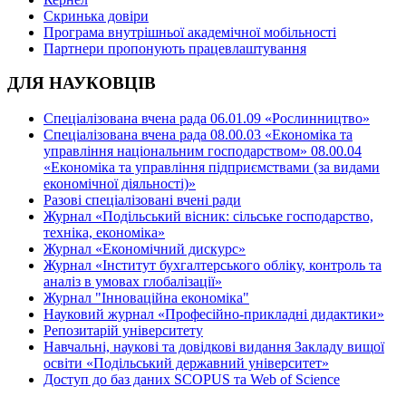
Скринька довіри
Програма внутрішньої академічної мобільності
Партнери пропонують працевлаштування
ДЛЯ НАУКОВЦІВ
Спеціалізована вчена рада 06.01.09 «Рослинництво»
Спеціалізована вчена рада 08.00.03 «Економіка та
управління національним господарством» 08.00.04
«Економіка та управління підприємствами (за видами
економічної діяльності)»
Разові спеціалізовані вчені ради
Журнал «Подільський вісник: сільське господарство,
техніка, економіка»
Журнал «Економічний дискурс»
Журнал «Інститут бухгалтерського обліку, контроль та
аналіз в умовах глобалізації»
Журнал "Інноваційна економіка"
Науковий журнал «Професійно-прикладні дидактики»
Репозитарій університету
Навчальні, наукові та довідкові видання Закладу вищої
освіти «Подільський державний університет»
Доступ до баз даних SCOPUS та Web of Science