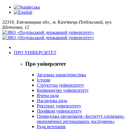
32316, Хмельницька обл., м. Кам'янець-Подільський, вул.
Шевченка, 12
ПРО УНІВЕРСИТЕТ
Про університет
Загальна характеристика
Історія
Структура університету
Керівництво університету
Вчена рада
Наглядова рада
Ректорат університету
Профком університету
Громадська організація «Інститут соціально-
економічних регіональних досліджень»
Рада ветеранів