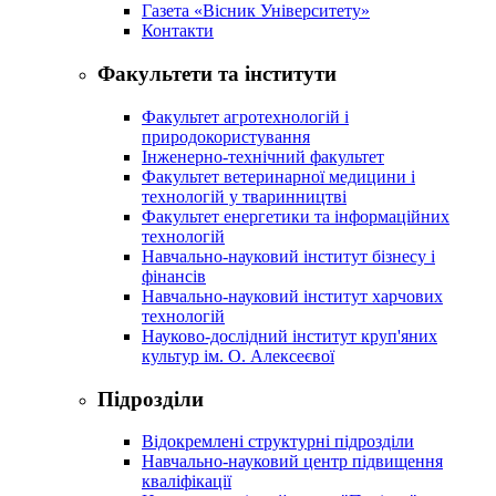
Газета «Вісник Університету»
Контакти
Факультети та інститути
Факультет агротехнологій і
природокористування
Інженерно-технічний факультет
Факультет ветеринарної медицини і
технологій у тваринництві
Факультет енергетики та інформаційних
технологій
Навчально-науковий інститут бізнесу і
фінансів
Навчально-науковий інститут харчових
технологій
Науково-дослідний інститут круп'яних
культур ім. О. Алексеєвої
Підрозділи
Відокремлені структурні підрозділи
Навчально-науковий центр підвищення
кваліфікації