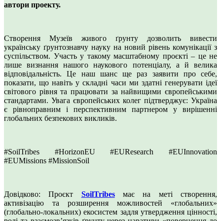
автори проекту.
Створення Музеїв живого ґрунту дозволить вивести
українську ґрунтознавчу науку на новий рівень комунікації з
суспільством. Участь у такому масштабному проєкті – це не
лише визнання нашого наукового потенціалу, а й велика
відповідальність. Це наш шанс ще раз заявити про себе,
показати, що навіть у складні часи ми здатні генерувати ідеї
світового рівня та працювати за найвищими європейськими
стандартами. Увага європейських колег підтверджує: Україна
є рівноправним і перспективним партнером у вирішенні
глобальних безпекових викликів.
#SoilTribes #HorizonEU #EUResearch #EUInnovation
#EUMissions #MissionSoil
Довідково: Проєкт
SoilTribes
має на меті створення,
активізацію та розширення можливостей «глобальних»
(глобально-локальних) екосистем задля утвердження цінності,
ролі та взаємозв’язків ґрунту через наративи «повернення до