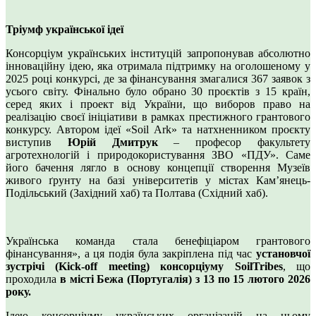
Тріумф української ідеї
Консорціум українських інституцій запропонував абсолютно
інноваційну ідею, яка отримала підтримку на оголошеному у
2025 році конкурсі, де за фінансування змагалися 367 заявок з
усього світу. Фінально було обрано 30 проєктів з 15 країн,
серед яких і проект від України, що виборов право на
реалізацію своєї ініціативи в рамках престижного грантового
конкурсу. Автором ідеї «Soil Ark» та натхненником проєкту
виступив
Юрій Дмитрук
– професор факультету
агротехнологій і природокористування ЗВО «ПДУ». Саме
його бачення лягло в основу концепції створення Музеїв
живого ґрунту на базі університетів у містах Кам’янець-
Подільський (Західний хаб) та Полтава (Східний хаб).
Українська команда стала бенефіціаром грантового
фінансування», а ця подія була закріплена під час
установчої
зустрічі (Kick-off meeting) консорціуму SoilTribes
, що
проходила
в місті Бежа (Португалія) з 13 по 15 лютого 2026
року.
Ідею консорціуму українських організацій на цьому