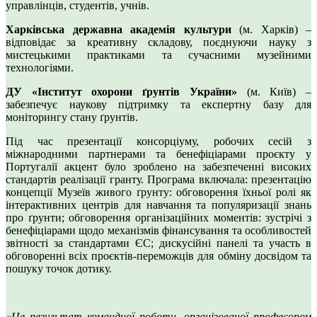
управлінців, студентів, учнів.
Харківська державна академія культури
(м. Харків) –
відповідає за креативну складову, поєднуючи науку з
мистецькими практиками та сучасними музейними
технологіями.
ДУ «Інститут охорони ґрунтів України»
(м. Київ) –
забезпечує наукову підтримку та експертну базу для
моніторингу стану ґрунтів.
Під час презентації консорціуму, робочих сесій з
міжнародними партнерами та бенефіціарами проєкту у
Португалії акцент було зроблено на забезпеченні високих
стандартів реалізації гранту. Програма включала: презентацію
концепції Музеїв живого ґрунту: обговорення їхньої ролі як
інтерактивних центрів для навчання та популяризації знань
про ґрунти; обговорення організаційних моментів: зустрічі з
бенефіціарами щодо механізмів фінансування та особливостей
звітності за стандартами ЄС; дискусійні панелі та участь в
обговоренні всіх проєктів-переможців для обміну досвідом та
пошуку точок дотику.
«Це результат командної роботи, організованої професором