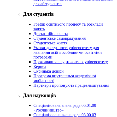
для абітурієнтів
Для студентів
Графік освітнього процесу та розклади
занять
Дистанційна освіта
Студентське самоврядування
Студентське життя
Умови доступності університету для
навчання осіб з особливими освітніми
потребами
Проживання в гуртожитках університету
Кернел
Скринька довіри
Програма внутрішньої академічної
мобільності
Партнери пропонують працевлаштування
Для науковців
Спеціалізована вчена рада 06.01.09
«Рослинництво»
Спеціалізована вчена рада 08.00.03