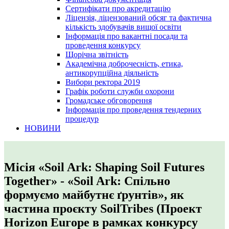
Сертифікати про акредитацію
Ліцензія, ліцензований обсяг та фактична
кількість здобувачів вищої освіти
Інформація про вакантні посади та
проведення конкурсу
Щорічна звітність
Академічна доброчесність, етика,
антикорупційна діяльність
Вибори ректора 2019
Графік роботи служби охорони
Громадське обговорення
Інформація про проведення тендерних
процедур
НОВИНИ
Місія «Soil Ark: Shaping Soil Futures
Together» - «Soil Ark: Спільно
формуємо майбутнє ґрунтів», як
частина проєкту SoilTribes (Проект
Horizon Europe в рамках конкурсу