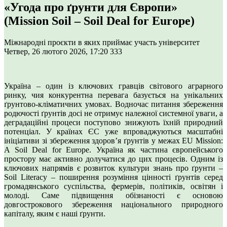
«Угода про ґрунти для Європи»
(Mission Soil – Soil Deal for Europe)
Міжнародні проєкти в яких приймає участь університет
Четвер, 26 лютого 2026, 17:20
333
Україна – один із ключових гравців світового аграрного
ринку, чия конкурентна перевага базується на унікальних
ґрунтово-кліматичних умовах. Водночас питання збереження
родючості ґрунтів досі не отримує належної системної уваги, а
деградаційні процеси поступово знижують їхній природний
потенціал. У країнах ЄС уже впроваджуються масштабні
ініціативи зі збереження здоров’я ґрунтів у межах EU Mission:
A Soil Deal for Europe. Україна як частина європейського
простору має активно долучатися до цих процесів. Одним із
ключових напрямів є розвиток культури знань про ґрунти –
Soil Literacy – поширення розуміння цінності ґрунтів серед
громадянського суспільства, фермерів, політиків, освітян і
молоді. Саме підвищення обізнаності є основою
довгострокового збереження національного природного
капіталу, яким є наші ґрунти.