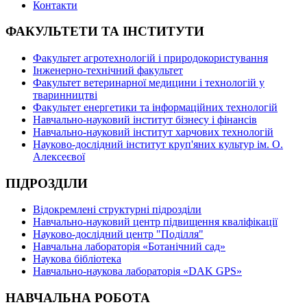
Контакти
ФАКУЛЬТЕТИ ТА ІНСТИТУТИ
Факультет агротехнологій і природокористування
Інженерно-технічний факультет
Факультет ветеринарної медицини і технологій у
тваринництві
Факультет енергетики та інформаційних технологій
Навчально-науковий інститут бізнесу і фінансів
Навчально-науковий інститут харчових технологій
Науково-дослідний інститут круп'яних культур ім. О.
Алексеєвої
ПІДРОЗДІЛИ
Відокремлені структурні підрозділи
Навчально-науковий центр підвищення кваліфікації
Науково-дослідний центр "Поділля"
Навчальна лабораторія «Ботанічний сад»
Наукова бібліотека
Навчально-наукова лабораторія «DAK GPS»
НАВЧАЛЬНА РОБОТА