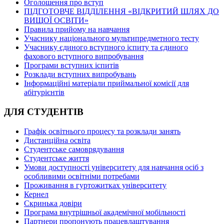
Оголошення про вступ
ПІДГОТОВЧЕ ВІДДІЛЕННЯ «ВІДКРИТИЙ ШЛЯХ ДО
ВИЩОЇ ОСВІТИ»
Правила прийому на навчання
Учаснику національного мультипредметного тесту
Учаснику єдиного вступного іспиту та єдиного
фахового вступного випробування
Програми вступних іспитів
Розклади вступних випробувань
Інформаційні матеріали приймальної комісії для
абітурієнтів
ДЛЯ СТУДЕНТІВ
Графік освітнього процесу та розклади занять
Дистанційна освіта
Студентське самоврядування
Студентське життя
Умови доступності університету для навчання осіб з
особливими освітніми потребами
Проживання в гуртожитках університету
Кернел
Скринька довіри
Програма внутрішньої академічної мобільності
Партнери пропонують працевлаштування