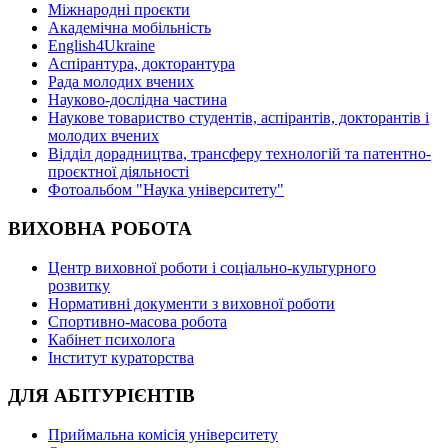
Міжнародні проєкти
Академічна мобільність
English4Ukraine
Аспірантура, докторантура
Рада молодих вчених
Науково-дослідна частина
Наукове товариство студентів, аспірантів, докторантів і
молодих вчених
Відділ дорадництва, трансферу технологій та патентно-
проєктної діяльності
Фотоальбом "Наука університету"
ВИХОВНА РОБОТА
Центр виховної роботи і соціально-культурного
розвитку
Нормативні документи з виховної роботи
Спортивно-масова робота
Кабінет психолога
Інститут кураторства
ДЛЯ АБІТУРІЄНТІВ
Приймальна комісія університету