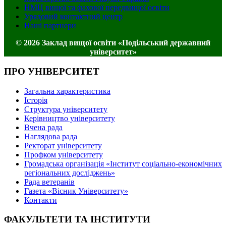
НМЦ вищої та фахової передвищої освіти
Урядовий контактний центр
Наші партнери
© 2026 Заклад вищої освіти «Подільський державний
університет»
ПРО УНІВЕРСИТЕТ
Загальна характеристика
Історія
Структура університету
Керівництво університету
Вчена рада
Наглядова рада
Ректорат університету
Профком університету
Громадська організація «Інститут соціально-економічних
регіональних досліджень»
Рада ветеранів
Газета «Вісник Університету»
Контакти
ФАКУЛЬТЕТИ ТА ІНСТИТУТИ