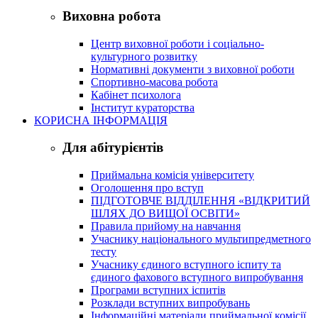
Виховна робота
Центр виховної роботи і соціально-
культурного розвитку
Нормативні документи з виховної роботи
Спортивно-масова робота
Кабінет психолога
Інститут кураторства
КОРИСНА ІНФОРМАЦІЯ
Для абітурієнтів
Приймальна комісія університету
Оголошення про вступ
ПІДГОТОВЧЕ ВІДДІЛЕННЯ «ВІДКРИТИЙ
ШЛЯХ ДО ВИЩОЇ ОСВІТИ»
Правила прийому на навчання
Учаснику національного мультипредметного
тесту
Учаснику єдиного вступного іспиту та
єдиного фахового вступного випробування
Програми вступних іспитів
Розклади вступних випробувань
Інформаційні матеріали приймальної комісії