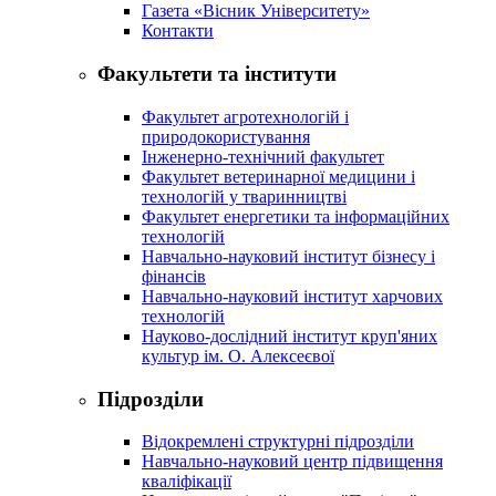
Газета «Вісник Університету»
Контакти
Факультети та інститути
Факультет агротехнологій і
природокористування
Інженерно-технічний факультет
Факультет ветеринарної медицини і
технологій у тваринництві
Факультет енергетики та інформаційних
технологій
Навчально-науковий інститут бізнесу і
фінансів
Навчально-науковий інститут харчових
технологій
Науково-дослідний інститут круп'яних
культур ім. О. Алексеєвої
Підрозділи
Відокремлені структурні підрозділи
Навчально-науковий центр підвищення
кваліфікації