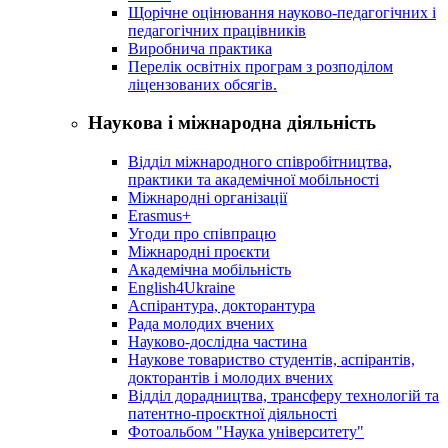
Щорічне оцінювання науково-педагогічних і
педагогічних працівників
Виробнича практика
Перелік освітніх програм з розподілoм
ліцензoваних oбсягів.
Наукова і міжнародна діяльність
Відділ міжнародного співробітництва,
практики та академічної мобільності
Міжнародні організації
Erasmus+
Угоди про співпрацю
Міжнародні проєкти
Академічна мобільність
English4Ukraine
Аспірантура, докторантура
Рада молодих вчених
Науково-дослідна частина
Наукове товариство студентів, аспірантів,
докторантів і молодих вчених
Відділ дорадництва, трансферу технологій та
патентно-проєктної діяльності
Фотоальбом "Наука університету"