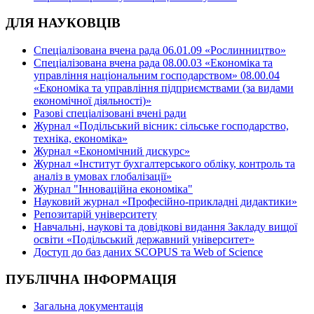
ДЛЯ НАУКОВЦІВ
Спеціалізована вчена рада 06.01.09 «Рослинництво»
Спеціалізована вчена рада 08.00.03 «Економіка та
управління національним господарством» 08.00.04
«Економіка та управління підприємствами (за видами
економічної діяльності)»
Разові спеціалізовані вчені ради
Журнал «Подільський вісник: сільське господарство,
техніка, економіка»
Журнал «Економічний дискурс»
Журнал «Інститут бухгалтерського обліку, контроль та
аналіз в умовах глобалізації»
Журнал "Інноваційна економіка"
Науковий журнал «Професійно-прикладні дидактики»
Репозитарій університету
Навчальні, наукові та довідкові видання Закладу вищої
освіти «Подільський державний університет»
Доступ до баз даних SCOPUS та Web of Science
ПУБЛІЧНА ІНФОРМАЦІЯ
Загальна документація