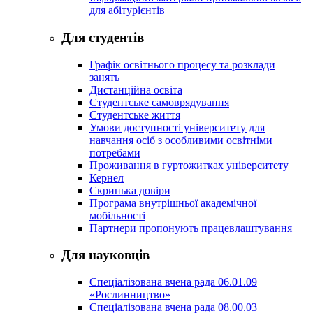
для абітурієнтів
Для студентів
Графік освітнього процесу та розклади
занять
Дистанційна освіта
Студентське самоврядування
Студентське життя
Умови доступності університету для
навчання осіб з особливими освітніми
потребами
Проживання в гуртожитках університету
Кернел
Скринька довіри
Програма внутрішньої академічної
мобільності
Партнери пропонують працевлаштування
Для науковців
Спеціалізована вчена рада 06.01.09
«Рослинництво»
Спеціалізована вчена рада 08.00.03