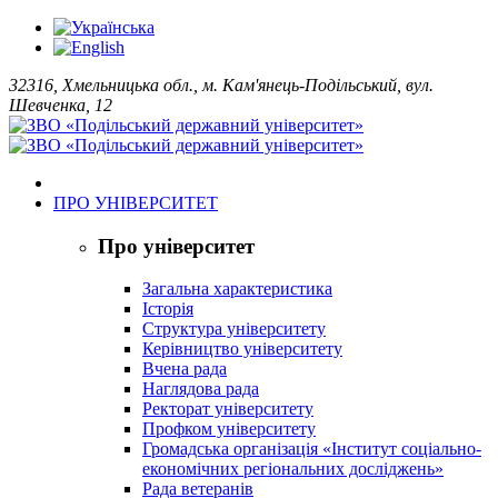
32316, Хмельницька обл., м. Кам'янець-Подільський, вул.
Шевченка, 12
ПРО УНІВЕРСИТЕТ
Про університет
Загальна характеристика
Історія
Структура університету
Керівництво університету
Вчена рада
Наглядова рада
Ректорат університету
Профком університету
Громадська організація «Інститут соціально-
економічних регіональних досліджень»
Рада ветеранів