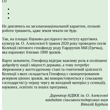
(3)
Не дивлячись на загальнонаціональний карантин, польові
роботи тривають, адже земля чекати не буде.
Так, на площах Науково-дослідного інституту круп'яних
культур ім. О. Алексеєвої 6 травня 2020 року проведено посів
Колекції світового генофонду роду Fagopyrum Mill (Гречка),
яка нараховує близько 1000 зразків.
Варто зазначити, Генофонд відіграє важливу роль в поліпшені
добробуту нації і міцності держави, а тому потребує
збереження у життєздатному стані та генетичній цілісності.
Колекції з яких складається Генофонд є сконцентрованим
резервом цінних зразків, які використовуються у сільському
господарстві (у першу чергу як вихідний матеріал у селекції),
наукових, освітніх та інших програмах.
Директор НДІКК ім. О. Алексеєвої
кандидат сільськогосподарських наук
Віталій Бурдига