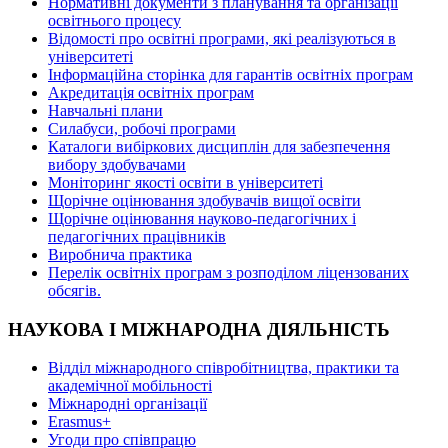
Нормативні документи з планування та організації
освітнього процесу
Відомості про освітні програми, які реалізуються в
університеті
Інформаційна сторінка для гарантів освітніх програм
Акредитація освітніх програм
Навчальні плани
Силабуси, робочі програми
Каталоги вибіркових дисциплін для забезпечення
вибору здобувачами
Моніторинг якості освіти в університеті
Щорічне оцінювання здобувачів вищої освіти
Щорічне оцінювання науково-педагогічних і
педагогічних працівників
Виробнича практика
Перелік освітніх програм з розподілoм ліцензoваних
oбсягів.
НАУКОВА І МІЖНАРОДНА ДІЯЛЬНІСТЬ
Відділ міжнародного співробітництва, практики та
академічної мобільності
Міжнародні організації
Erasmus+
Угоди про співпрацю