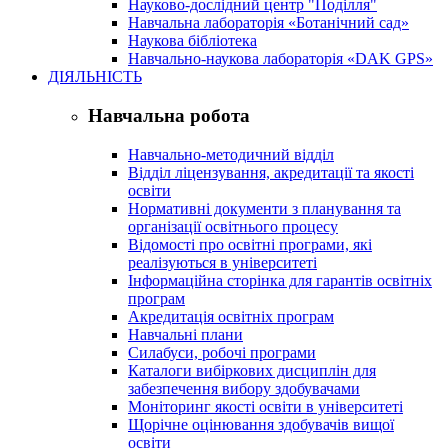
Науково-дослідний центр "Поділля"
Навчальна лабораторія «Ботанічний сад»
Наукова бібліотека
Навчально-наукова лабораторія «DAK GPS»
ДІЯЛЬНІСТЬ
Навчальна робота
Навчально-методичний відділ
Відділ ліцензування, акредитації та якості
освіти
Нормативні документи з планування та
організації освітнього процесу
Відомості про освітні програми, які
реалізуються в університеті
Інформаційна сторінка для гарантів освітніх
програм
Акредитація освітніх програм
Навчальні плани
Силабуси, робочі програми
Каталоги вибіркових дисциплін для
забезпечення вибору здобувачами
Моніторинг якості освіти в університеті
Щорічне оцінювання здобувачів вищої
освіти