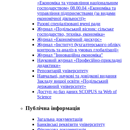
«Економіка та управління національним
господарством» 08.00.04 «Економіка та
управління підприємствами (за видами
економічної діяльності)»
Разові спеціалізовані вчені ради
Журнал «Подільський вісник: сільське
господарство, техніка, економіка»
Журнал «Економічний дискурс»
Журнал «Інститут бухгалтерського обліку,
контроль та аналіз в умовах глобалізації»
Журнал "Інноваційна економіка"
Науковий журнал «Професійно-прикладні
дидактики»
Репозитарій університету
Навчальні, наукові та довідкові видання
Закладу вищої освіти «Подільський
державний університет»
Доступ до баз даних SCOPUS та Web of
Science
Публічна інформація
Загальна документація
Банківські реквізити університету
Фінансова документація