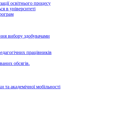
ації освітнього процесу
ся в університеті
програм
ення вибору здобувачами
едагогічних працівників
ваних oбсягів.
и та академічної мобільності