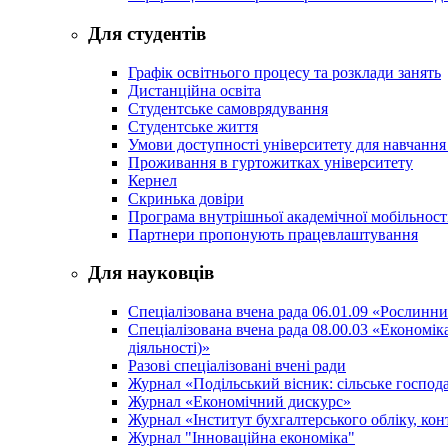
Для студентів
Графік освітнього процесу та розклади занять
Дистанційна освіта
Студентське самоврядування
Студентське життя
Умови доступності університету для навчання
Проживання в гуртожитках університету
Кернел
Скринька довіри
Програма внутрішньої академічної мобільност
Партнери пропонують працевлаштування
Для науковців
Спеціалізована вчена рада 06.01.09 «Рослинн
Спеціалізована вчена рада 08.00.03 «Економі
діяльності)»
Разові спеціалізовані вчені ради
Журнал «Подільський вісник: сільське господа
Журнал «Економічний дискурс»
Журнал «Інститут бухгалтерського обліку, конт
Журнал "Інноваційна економіка"