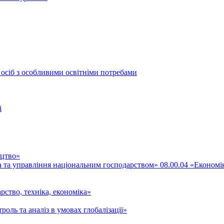
 осіб з особливими освітніми потребами
і
ицтво»
ка та управління національним господарством» 08.00.04 «Економі
рство, техніка, економіка»
роль та аналіз в умовах глобалізації»