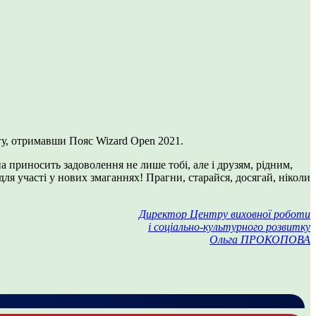
гу, отримавши Пояс Wizard Open 2021.
риносить задоволення не лише тобі, але і друзям, рідним,
я участі у нових змаганнях! Прагни, старайся, досягай, ніколи
Директор Центру виховної роботи
і соціально-культурного розвитку
Ольга ПРОКОПОВА