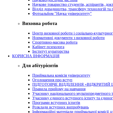
Наукове товариство студентів, аспірантів, док
Відділ дорадництва, трансферу технологій та 
Фотоальбом "Наука університету"
Виховна робота
Центр виховної роботи і соціально-культурно
Нормативні документи з виховної роботи
Спортивно-масова робота
Кабінет психолога
Інститут кураторства
КОРИСНА ІНФОРМАЦІЯ
Для абітурієнтів
Приймальна комісія університету
Оголошення про вступ
ПІДГОТОВЧЕ ВІДДІЛЕННЯ «ВІДКРИТИЙ 
Правила прийому на навчання
Учаснику національного мультипредметного т
Учаснику єдиного вступного іспиту та єдино
Програми вступних іспитів
Розклади вступних випробувань
Інформаційні матеріали приймальної комісії дл