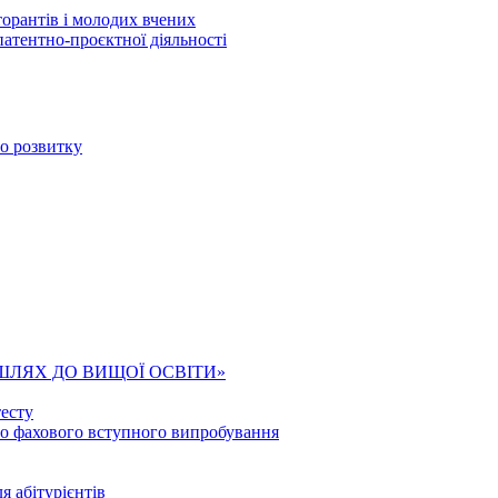
торантів і молодих вчених
патентно-проєктної діяльності
го розвитку
ШЛЯХ ДО ВИЩОЇ ОСВІТИ»
есту
го фахового вступного випробування
я абітурієнтів