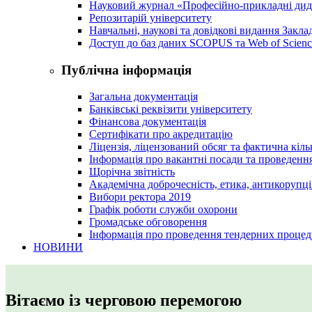
Науковий журнал «Професійно-прикладні ди
Репозитарій університету
Навчальні, наукові та довідкові видання Закл
Доступ до баз даних SCOPUS та Web of Scienc
Публічна інформація
Загальна документація
Банківські реквізити університету
Фінансова документація
Сертифікати про акредитацію
Ліцензія, ліцензований обсяг та фактична кіль
Інформація про вакантні посади та проведенн
Щорічна звітність
Академічна доброчесність, етика, антикорупці
Вибори ректора 2019
Графік роботи служби охорони
Громадське обговорення
Інформація про проведення тендерних процед
НОВИНИ
Вітаємо із черговою перемогою