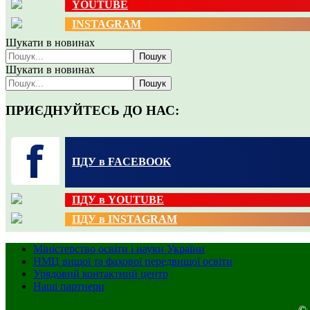
YOUTUBE
INSTAGRAM
Шукати в новинах
Пошук
Шукати в новинах
Пошук
ПРИЄДНУЙТЕСЬ ДО НАС:
ПДУ в FACEBOOK
ПДУ в YOUTUBE
ПДУ в INSTAGRAM
Міністерство освіти і науки України
НМЦ вищої та фахової передвищої освіти
Урядовий контактний центр
Наші партнери
© 