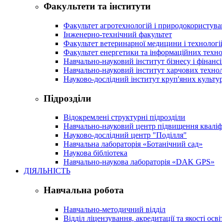
Факультети та інститути
Факультет агротехнологій і природокористув
Інженерно-технічний факультет
Факультет ветеринарної медицини і технологі
Факультет енергетики та інформаційних техно
Навчально-науковий інститут бізнесу і фінансі
Навчально-науковий інститут харчових техно
Науково-дослідний інститут круп'яних культур
Підрозділи
Відокремлені структурні підрозділи
Навчально-науковий центр підвищення кваліфі
Науково-дослідний центр "Поділля"
Навчальна лабораторія «Ботанічний сад»
Наукова бібліотека
Навчально-наукова лабораторія «DAK GPS»
ДІЯЛЬНІСТЬ
Навчальна робота
Навчально-методичний відділ
Відділ ліцензування, акредитації та якості осві