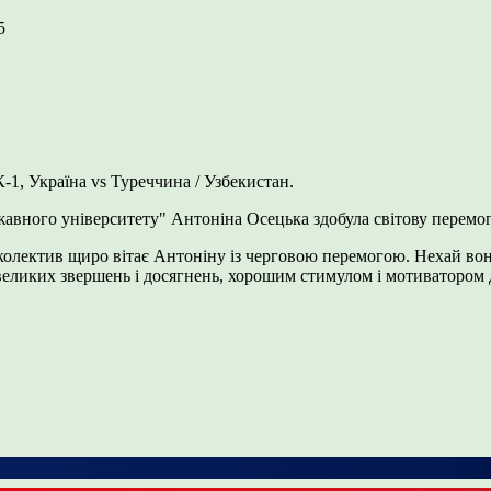
5
-1, Україна vs Туреччина / Узбекистан.
жавного університету" Антоніна Осецька здобула світову перемо
тив щиро вітає Антоніну із черговою перемогою. Нехай вона п
ликих звершень і досягнень, хорошим стимулом і мотиватором дл