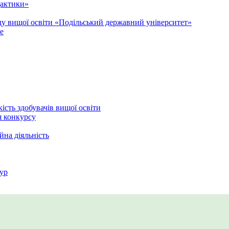
дактики»
аду вищої освіти «Подільський державний університет»
e
кість здобувачів вищої освіти
я конкурсу
йна діяльність
ур