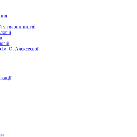
ання
й у тваринництві
логій
в
логій
 ім. О. Алексеєвої
кації
ти