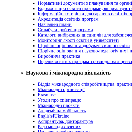
Нормативні документи з планування та організ
Відомості про освітні програми, які реалізують
Інформаційна сторінка для гарантів освітніх 
Акредитація освітніх програм
Навчальні плани
Силабуси, робочі програми
Каталоги вибіркових дисциплін для забезпеч
Моніторинг якості освіти в університеті
Щорічне оцінювання здобувачів вищої освіти
Щорічне оцінювання науково-педагогічних і п
Виробнича практика
Перелік освітніх програм з розподілoм ліцензo
Наукова і міжнародна діяльність
Відділ міжнародного співробітництва, практик
Міжнародні організації
Erasmus+
Угоди про співпрацю
Міжнародні проєкти
Академічна мобільність
English4Ukraine
Аспірантура, докторантура
Рада молодих вчених
Науково-дослідна частина