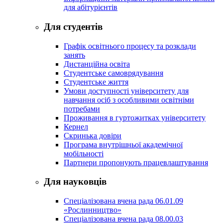
для абітурієнтів
Для студентів
Графік освітнього процесу та розклади
занять
Дистанційна освіта
Студентське самоврядування
Студентське життя
Умови доступності університету для
навчання осіб з особливими освітніми
потребами
Проживання в гуртожитках університету
Кернел
Скринька довіри
Програма внутрішньої академічної
мобільності
Партнери пропонують працевлаштування
Для науковців
Спеціалізована вчена рада 06.01.09
«Рослинництво»
Спеціалізована вчена рада 08.00.03