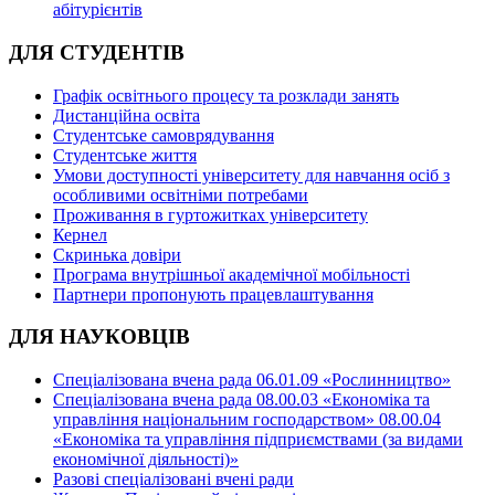
абітурієнтів
ДЛЯ СТУДЕНТІВ
Графік освітнього процесу та розклади занять
Дистанційна освіта
Студентське самоврядування
Студентське життя
Умови доступності університету для навчання осіб з
особливими освітніми потребами
Проживання в гуртожитках університету
Кернел
Скринька довіри
Програма внутрішньої академічної мобільності
Партнери пропонують працевлаштування
ДЛЯ НАУКОВЦІВ
Спеціалізована вчена рада 06.01.09 «Рослинництво»
Спеціалізована вчена рада 08.00.03 «Економіка та
управління національним господарством» 08.00.04
«Економіка та управління підприємствами (за видами
економічної діяльності)»
Разові спеціалізовані вчені ради