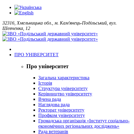
32316, Хмельницька обл., м. Кам'янець-Подільський, вул.
Шевченка, 12
ПРО УНІВЕРСИТЕТ
Про університет
Загальна характеристика
Історія
Структура університету
Керівництво університету
Вчена рада
Наглядова рада
Ректорат університету
Профком університету
Громадська організація «Інститут соціально-
економічних регіональних досліджень»
Рада ветеранів