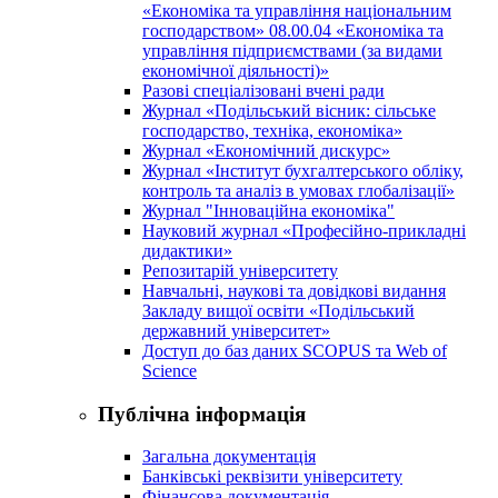
«Економіка та управління національним
господарством» 08.00.04 «Економіка та
управління підприємствами (за видами
економічної діяльності)»
Разові спеціалізовані вчені ради
Журнал «Подільський вісник: сільське
господарство, техніка, економіка»
Журнал «Економічний дискурс»
Журнал «Інститут бухгалтерського обліку,
контроль та аналіз в умовах глобалізації»
Журнал "Інноваційна економіка"
Науковий журнал «Професійно-прикладні
дидактики»
Репозитарій університету
Навчальні, наукові та довідкові видання
Закладу вищої освіти «Подільський
державний університет»
Доступ до баз даних SCOPUS та Web of
Science
Публічна інформація
Загальна документація
Банківські реквізити університету
Фінансова документація