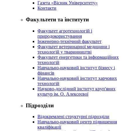
Газета «Вісник Університету»
Контакти
Факультети та інститути
Факультет агротехнологій і
природокористування
Інженерно-технічний факультет
Факультет ветеринарної медицини і
технологій у тваринництві
Факультет енергетики та інформаційних
технологій
Навчально-науковий інститут бізнесу і
фінансів
Навчально-науковий інститут харчових
технологій
Науково-дослідний інститут круп'яних
культур ім. О. Алексеєвої
Підрозділи
Відокремлені структурні підрозділи
Навчально-науковий центр підвищення
кваліфікації