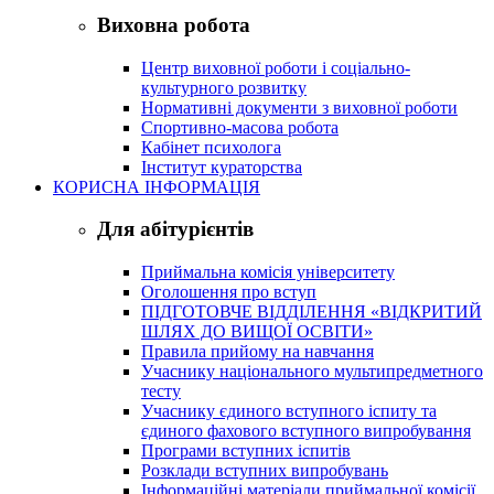
Виховна робота
Центр виховної роботи і соціально-
культурного розвитку
Нормативні документи з виховної роботи
Спортивно-масова робота
Кабінет психолога
Інститут кураторства
КОРИСНА ІНФОРМАЦІЯ
Для абітурієнтів
Приймальна комісія університету
Оголошення про вступ
ПІДГОТОВЧЕ ВІДДІЛЕННЯ «ВІДКРИТИЙ
ШЛЯХ ДО ВИЩОЇ ОСВІТИ»
Правила прийому на навчання
Учаснику національного мультипредметного
тесту
Учаснику єдиного вступного іспиту та
єдиного фахового вступного випробування
Програми вступних іспитів
Розклади вступних випробувань
Інформаційні матеріали приймальної комісії