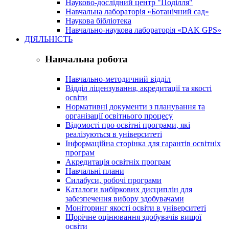
Науково-дослідний центр "Поділля"
Навчальна лабораторія «Ботанічний сад»
Наукова бібліотека
Навчально-наукова лабораторія «DAK GPS»
ДІЯЛЬНІСТЬ
Навчальна робота
Навчально-методичний відділ
Відділ ліцензування, акредитації та якості
освіти
Нормативні документи з планування та
організації освітнього процесу
Відомості про освітні програми, які
реалізуються в університеті
Інформаційна сторінка для гарантів освітніх
програм
Акредитація освітніх програм
Навчальні плани
Силабуси, робочі програми
Каталоги вибіркових дисциплін для
забезпечення вибору здобувачами
Моніторинг якості освіти в університеті
Щорічне оцінювання здобувачів вищої
освіти