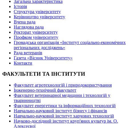
Загальна характеристика
Історія
Структура університету
Керівництво університету
Вчена рада
Наглядова рада
Ректорат університету
Профком університету
Громадська організація «Інститут соціально-економічних
регіональних досліджень»
Рада ветеранів
Газета «Вісник Університету»
Контакти
ФАКУЛЬТЕТИ ТА ІНСТИТУТИ
Факультет агротехнологій і природокористування
Інженерно-технічний факультет
Факультет ветеринарної медицини і технологій у
тваринництві
Факультет енергетики та інформаційних технологій
Навчально-науковий інститут бізнесу і фінансів
Навчально-науковий інститут харчових технологій
Науково-дослідний інститут круп'яних культур ім. О.
Алексеєвої