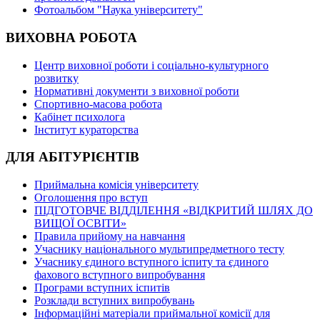
Фотоальбом "Наука університету"
ВИХОВНА РОБОТА
Центр виховної роботи і соціально-культурного
розвитку
Нормативні документи з виховної роботи
Спортивно-масова робота
Кабінет психолога
Інститут кураторства
ДЛЯ АБІТУРІЄНТІВ
Приймальна комісія університету
Оголошення про вступ
ПІДГОТОВЧЕ ВІДДІЛЕННЯ «ВІДКРИТИЙ ШЛЯХ ДО
ВИЩОЇ ОСВІТИ»
Правила прийому на навчання
Учаснику національного мультипредметного тесту
Учаснику єдиного вступного іспиту та єдиного
фахового вступного випробування
Програми вступних іспитів
Розклади вступних випробувань
Інформаційні матеріали приймальної комісії для