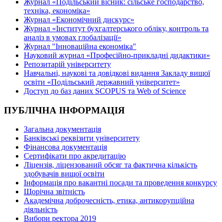
Журнал «Подільський вісник: сільське господарство,
техніка, економіка»
Журнал «Економічний дискурс»
Журнал «Інститут бухгалтерського обліку, контроль та
аналіз в умовах глобалізації»
Журнал "Інноваційна економіка"
Науковий журнал «Професійно-прикладні дидактики»
Репозитарій університету
Навчальні, наукові та довідкові видання Закладу вищої
освіти «Подільський державний університет»
Доступ до баз даних SCOPUS та Web of Science
ПУБЛІЧНА ІНФОРМАЦІЯ
Загальна документація
Банківські реквізити університету
Фінансова документація
Сертифікати про акредитацію
Ліцензія, ліцензований обсяг та фактична кількість
здобувачів вищої освіти
Інформація про вакантні посади та проведення конкурсу
Щорічна звітність
Академічна доброчесність, етика, антикорупційна
діяльність
Вибори ректора 2019