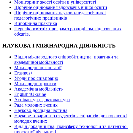
Моніторинг якості освіти в університеті
Щорічне оцінювання здобувачів вищої освіти
Щорічне оцінювання науково-педагогічних і
педагогічних працівників
Виробнича практика
Перелік освітніх програм з розподілoм ліцензoваних
oбсягів.
НАУКОВА І МІЖНАРОДНА ДІЯЛЬНІСТЬ
Відділ міжнародного співробітництва, практики та
академічної мобільності
Міжнародні організації
Erasmus+
Угоди про співпрацю
Міжнародні проєкти
Академічна мобільність
English4Ukraine
Аспірантура, докторантура
Рада молодих вчених
Науково-дослідна частина
Наукове товариство студентів, аспірантів, докторантів і
молодих вчених
Відділ дорадництва, трансферу технологій та патентно-
проєктної діяльності