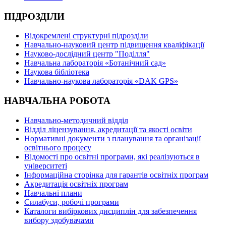
ПІДРОЗДІЛИ
Відокремлені структурні підрозділи
Навчально-науковий центр підвищення кваліфікації
Науково-дослідний центр "Поділля"
Навчальна лабораторія «Ботанічний сад»
Наукова бібліотека
Навчально-наукова лабораторія «DAK GPS»
НАВЧАЛЬНА РОБОТА
Навчально-методичний відділ
Відділ ліцензування, акредитації та якості освіти
Нормативні документи з планування та організації
освітнього процесу
Відомості про освітні програми, які реалізуються в
університеті
Інформаційна сторінка для гарантів освітніх програм
Акредитація освітніх програм
Навчальні плани
Силабуси, робочі програми
Каталоги вибіркових дисциплін для забезпечення
вибору здобувачами