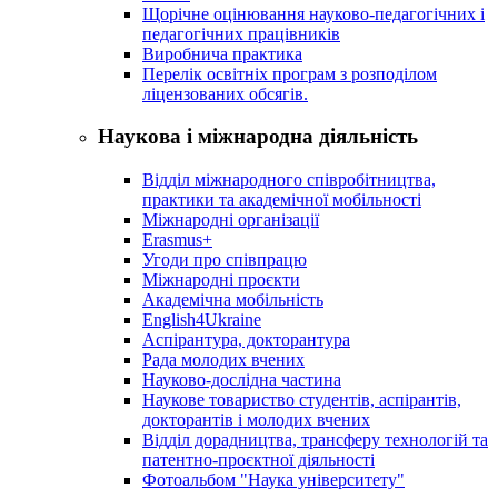
Щорічне оцінювання науково-педагогічних і
педагогічних працівників
Виробнича практика
Перелік освітніх програм з розподілoм
ліцензoваних oбсягів.
Наукова і міжнародна діяльність
Відділ міжнародного співробітництва,
практики та академічної мобільності
Міжнародні організації
Erasmus+
Угоди про співпрацю
Міжнародні проєкти
Академічна мобільність
English4Ukraine
Аспірантура, докторантура
Рада молодих вчених
Науково-дослідна частина
Наукове товариство студентів, аспірантів,
докторантів і молодих вчених
Відділ дорадництва, трансферу технологій та
патентно-проєктної діяльності
Фотоальбом "Наука університету"