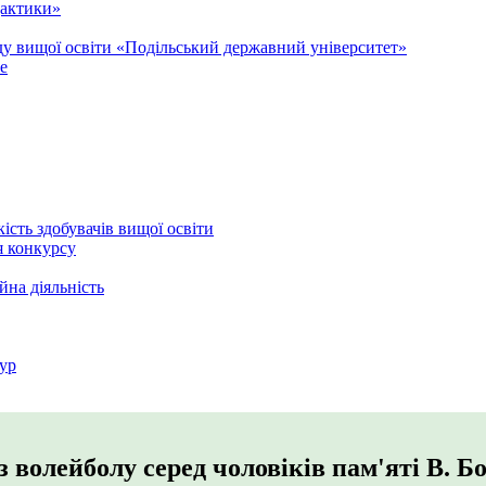
дактики»
аду вищої освіти «Подільський державний університет»
e
кість здобувачів вищої освіти
я конкурсу
йна діяльність
ур
з волейболу серед чоловіків пам'яті В. Б