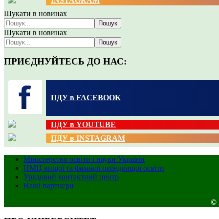
INSTAGRAM
Шукати в новинах
Пошук
Шукати в новинах
Пошук
ПРИЄДНУЙТЕСЬ ДО НАС:
ПДУ в FACEBOOK
ПДУ в YOUTUBE
ПДУ в INSTAGRAM
Міністерство освіти і науки України
НМЦ вищої та фахової передвищої освіти
Урядовий контактний центр
Наші партнери
© 