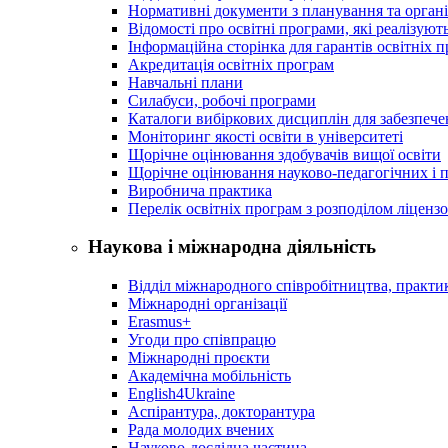
Нормативні документи з планування та організ
Відомості про освітні програми, які реалізують
Інформаційна сторінка для гарантів освітніх 
Акредитація освітніх програм
Навчальні плани
Силабуси, робочі програми
Каталоги вибіркових дисциплін для забезпеч
Моніторинг якості освіти в університеті
Щорічне оцінювання здобувачів вищої освіти
Щорічне оцінювання науково-педагогічних і п
Виробнича практика
Перелік освітніх програм з розподілoм ліцензo
Наукова і міжнародна діяльність
Відділ міжнародного співробітництва, практик
Міжнародні організації
Erasmus+
Угоди про співпрацю
Міжнародні проєкти
Академічна мобільність
English4Ukraine
Аспірантура, докторантура
Рада молодих вчених
Науково-дослідна частина