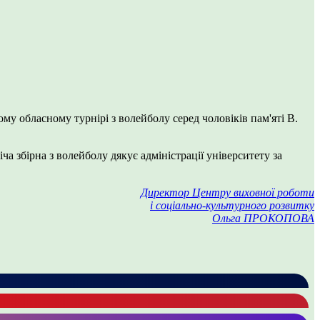
му обласному турнірі з волейболу серед чоловіків пам'яті В.
 збірна з волейболу дякує адміністрації університету за
Директор Центру виховної роботи
і соціально-культурного розвитку
Ольга ПРОКОПОВА