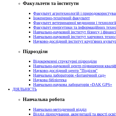
Факультети та інститути
Факультет агротехнологій і природокористув
Інженерно-технічний факультет
Факультет ветеринарної медицини і технологі
Факультет енергетики та інформаційних техно
Навчально-науковий інститут бізнесу і фінансі
Навчально-науковий інститут харчових техно
Науково-дослідний інститут круп'яних культур
Підрозділи
Відокремлені структурні підрозділи
Навчально-науковий центр підвищення кваліфі
Науково-дослідний центр "Поділля"
Навчальна лабораторія «Ботанічний сад»
Наукова бібліотека
Навчально-наукова лабораторія «DAK GPS»
ДІЯЛЬНІСТЬ
Навчальна робота
Навчально-методичний відділ
Відділ ліцензування, акредитації та якості осві