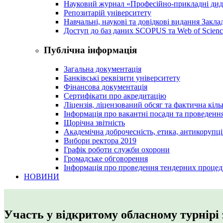
Науковий журнал «Професійно-прикладні ди
Репозитарій університету
Навчальні, наукові та довідкові видання Закл
Доступ до баз даних SCOPUS та Web of Scienc
Публічна інформація
Загальна документація
Банківські реквізити університету
Фінансова документація
Сертифікати про акредитацію
Ліцензія, ліцензований обсяг та фактична кіль
Інформація про вакантні посади та проведенн
Щорічна звітність
Академічна доброчесність, етика, антикорупці
Вибори ректора 2019
Графік роботи служби охорони
Громадське обговорення
Інформація про проведення тендерних процед
НОВИНИ
Участь у відкритому обласному турнірі 