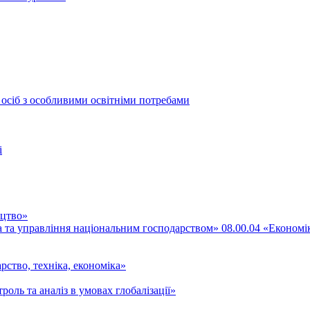
 осіб з особливими освітніми потребами
і
ицтво»
ка та управління національним господарством» 08.00.04 «Економі
рство, техніка, економіка»
роль та аналіз в умовах глобалізації»