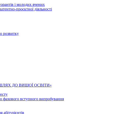
торантів і молодих вчених
патентно-проєктної діяльності
го розвитку
ШЛЯХ ДО ВИЩОЇ ОСВІТИ»
есту
го фахового вступного випробування
я абітурієнтів