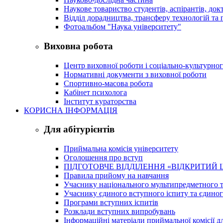
Наукове товариство студентів, аспірантів, док
Відділ дорадництва, трансферу технологій та 
Фотоальбом "Наука університету"
Виховна робота
Центр виховної роботи і соціально-культурно
Нормативні документи з виховної роботи
Спортивно-масова робота
Кабінет психолога
Інститут кураторства
КОРИСНА ІНФОРМАЦІЯ
Для абітурієнтів
Приймальна комісія університету
Оголошення про вступ
ПІДГОТОВЧЕ ВІДДІЛЕННЯ «ВІДКРИТИЙ 
Правила прийому на навчання
Учаснику національного мультипредметного т
Учаснику єдиного вступного іспиту та єдино
Програми вступних іспитів
Розклади вступних випробувань
Інформаційні матеріали приймальної комісії дл