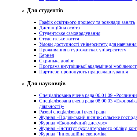
Для студентів
Графік освітнього процесу та розклади занять
Дистанційна освіта
Студентське самоврядування
Студентське життя
Умови доступності університету для навчання
Проживання в гуртожитках університету
Кернел
Скринька довіри
Програма внутрішньої академічної мобільност
Партнери пропонують працевлаштування
Для науковців
Спеціалізована вчена рада 06.01.09 «Рослинн
Спеціалізована вчена рада 08.00.03 «Економі
діяльності)»
Разові спеціалізовані вчені ради
Журнал «Подільський вісник: сільське господа
Журнал «Економічний дискурс»
Журнал «Інститут бухгалтерського обліку, конт
Журнал "Інноваційна економіка"