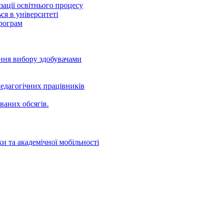
ації освітнього процесу
ся в університеті
програм
ення вибору здобувачами
едагогічних працівників
ваних oбсягів.
и та академічної мобільності