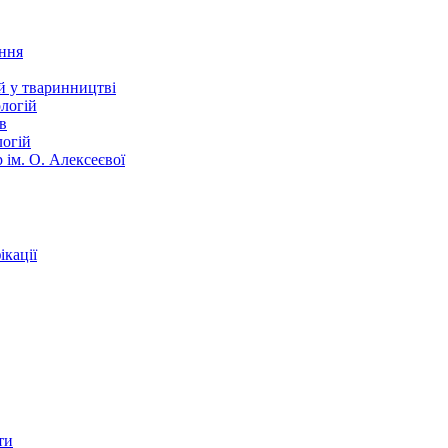
ання
й у тваринництві
логій
в
логій
 ім. О. Алексеєвої
кації
ти