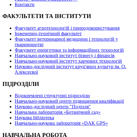
Контакти
ФАКУЛЬТЕТИ ТА ІНСТИТУТИ
Факультет агротехнологій і природокористування
Інженерно-технічний факультет
Факультет ветеринарної медицини і технологій у
тваринництві
Факультет енергетики та інформаційних технологій
Навчально-науковий інститут бізнесу і фінансів
Навчально-науковий інститут харчових технологій
Науково-дослідний інститут круп'яних культур ім. О.
Алексеєвої
ПІДРОЗДІЛИ
Відокремлені структурні підрозділи
Навчально-науковий центр підвищення кваліфікації
Науково-дослідний центр "Поділля"
Навчальна лабораторія «Ботанічний сад»
Наукова бібліотека
Навчально-наукова лабораторія «DAK GPS»
НАВЧАЛЬНА РОБОТА