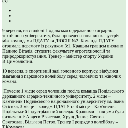
(3)
9 вересня, на стадіоні Подільського державного аграрно-
технічного університету, була проведена товариська зустріч
між командами ПДАТУ та ДЮСШ №2. Команда ПДАТУ
отримала перемогу із рахунком 3:1. Кращим гравцем визнано
Панило Віталія, студента факультету агротехнологій та
природокористування. Тренер – майстер спорту України
В.Цимбалістий.
10 вересня, в спортивній залі головного корпусу, відбулися
змагання з паркового волейболу серед чоловічих та жіночих
команд.
Почесне 1 місце серед чоловіків посіла команда Подільського
державного аграрно-технічного університету, 2 місце –
Кам'янець-Подільського національного університету ім. Івана
Огієнка, 3 місце – коледж ПДАТУ та 4 місце – Кам'янець-
Подільський індустріальний коледж. Кращими гравцями були
визначенні: Авдеєв В'ячеслав, Хрущ Денис, Святов
Святослав, Вільгард Петро. Тренер І розряду з волейболу –
Т.Комарова.