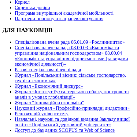
Кернел
Скринька довіри
Програма внутрішньої академічної мобільності
Партнери пропонують працевлаштування
ДЛЯ НАУКОВЦІВ
Спеціалізована вчена рада 06.01.09 «Рослинництво»
Спеціалізована вчена рада 08.00.03 «Економіка та
управління національним господарством» 08.00.04
«Економіка та управління підприємствами (за видами
економічної діяльності)»
Разові спеціалізовані вчені ради
Журнал «Подільський вісник: сільське господарство,
техніка, економіка»
Журнал «Економічний дискурс»
Журнал «Інститут бухгалтерського обліку, контроль та
аналіз в умовах глобалізації»
Журнал "Інноваційна економіка"
Науковий журнал «Професійно-прикладні дидактики»
Репозитарій університету
Навчальні, наукові та довідкові видання Закладу вищої
освіти «Подільський державний університет»
Доступ до баз даних SCOPUS та Web of Science