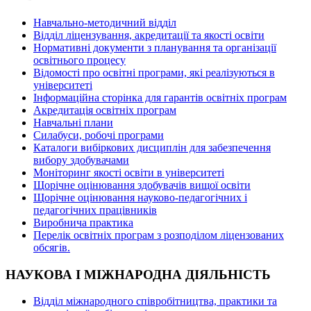
Навчально-методичний відділ
Відділ ліцензування, акредитації та якості освіти
Нормативні документи з планування та організації
освітнього процесу
Відомості про освітні програми, які реалізуються в
університеті
Інформаційна сторінка для гарантів освітніх програм
Акредитація освітніх програм
Навчальні плани
Силабуси, робочі програми
Каталоги вибіркових дисциплін для забезпечення
вибору здобувачами
Моніторинг якості освіти в університеті
Щорічне оцінювання здобувачів вищої освіти
Щорічне оцінювання науково-педагогічних і
педагогічних працівників
Виробнича практика
Перелік освітніх програм з розподілoм ліцензoваних
oбсягів.
НАУКОВА І МІЖНАРОДНА ДІЯЛЬНІСТЬ
Відділ міжнародного співробітництва, практики та