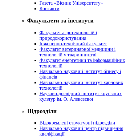
Газета «Вісник Університету»
Контакти
Факультети та інститути
Факультет агротехнологій і
природокористування
Інженерно-технічний факультет
Факультет ветеринарної медицини і
технологій у тваринництві
Факультет енергетики та інформаційних
технологій
Навчально-науковий інститут бізнесу і
фінансів
Навчально-науковий інститут харчових
технологій
Науково-дослідний інститут круп'яних
культур ім. О. Алексеєвої
Підрозділи
Відокремлені структурні підрозділи
Навчально-науковий центр підвищення
кваліфікації