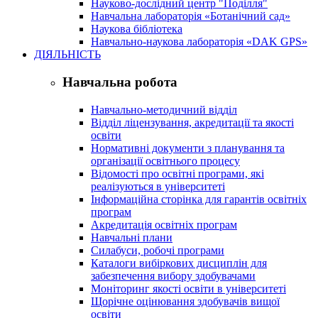
Науково-дослідний центр "Поділля"
Навчальна лабораторія «Ботанічний сад»
Наукова бібліотека
Навчально-наукова лабораторія «DAK GPS»
ДІЯЛЬНІСТЬ
Навчальна робота
Навчально-методичний відділ
Відділ ліцензування, акредитації та якості
освіти
Нормативні документи з планування та
організації освітнього процесу
Відомості про освітні програми, які
реалізуються в університеті
Інформаційна сторінка для гарантів освітніх
програм
Акредитація освітніх програм
Навчальні плани
Силабуси, робочі програми
Каталоги вибіркових дисциплін для
забезпечення вибору здобувачами
Моніторинг якості освіти в університеті
Щорічне оцінювання здобувачів вищої
освіти