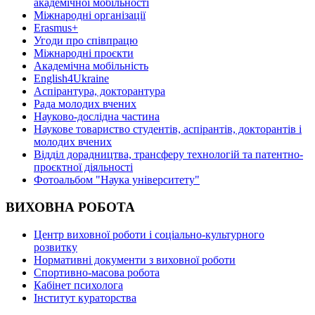
академічної мобільності
Міжнародні організації
Erasmus+
Угоди про співпрацю
Міжнародні проєкти
Академічна мобільність
English4Ukraine
Аспірантура, докторантура
Рада молодих вчених
Науково-дослідна частина
Наукове товариство студентів, аспірантів, докторантів і
молодих вчених
Відділ дорадництва, трансферу технологій та патентно-
проєктної діяльності
Фотоальбом "Наука університету"
ВИХОВНА РОБОТА
Центр виховної роботи і соціально-культурного
розвитку
Нормативні документи з виховної роботи
Спортивно-масова робота
Кабінет психолога
Інститут кураторства