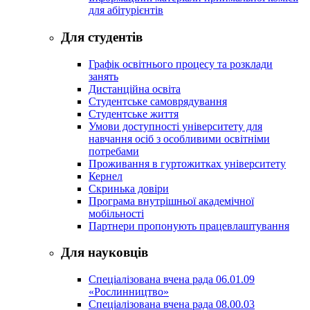
для абітурієнтів
Для студентів
Графік освітнього процесу та розклади
занять
Дистанційна освіта
Студентське самоврядування
Студентське життя
Умови доступності університету для
навчання осіб з особливими освітніми
потребами
Проживання в гуртожитках університету
Кернел
Скринька довіри
Програма внутрішньої академічної
мобільності
Партнери пропонують працевлаштування
Для науковців
Спеціалізована вчена рада 06.01.09
«Рослинництво»
Спеціалізована вчена рада 08.00.03