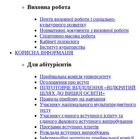
Виховна робота
Центр виховної роботи і соціально-
культурного розвитку
Нормативні документи з виховної роботи
Спортивно-масова робота
Кабінет психолога
Інститут кураторства
КОРИСНА ІНФОРМАЦІЯ
Для абітурієнтів
Приймальна комісія університету
Оголошення про вступ
ПІДГОТОВЧЕ ВІДДІЛЕННЯ «ВІДКРИТИЙ
ШЛЯХ ДО ВИЩОЇ ОСВІТИ»
Правила прийому на навчання
Учаснику національного мультипредметного
тесту
Учаснику єдиного вступного іспиту та
єдиного фахового вступного випробування
Програми вступних іспитів
Розклади вступних випробувань
Інформаційні матеріали приймальної комісії