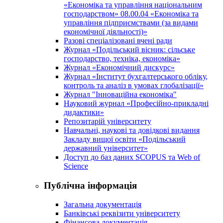
«Економіка та управління національним
господарством» 08.00.04 «Економіка та
управління підприємствами (за видами
економічної діяльності)»
Разові спеціалізовані вчені ради
Журнал «Подільський вісник: сільське
господарство, техніка, економіка»
Журнал «Економічний дискурс»
Журнал «Інститут бухгалтерського обліку,
контроль та аналіз в умовах глобалізації»
Журнал "Інноваційна економіка"
Науковий журнал «Професійно-прикладні
дидактики»
Репозитарій університету
Навчальні, наукові та довідкові видання
Закладу вищої освіти «Подільський
державний університет»
Доступ до баз даних SCOPUS та Web of
Science
Публічна інформація
Загальна документація
Банківські реквізити університету
Фінансова документація