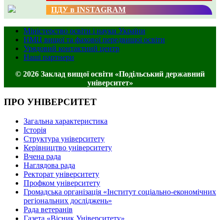
ПДУ в INSTAGRAM
Міністерство освіти і науки України
НМЦ вищої та фахової передвищої освіти
Урядовий контактний центр
Наші партнери
© 2026 Заклад вищої освіти «Подільський державний
університет»
ПРО УНІВЕРСИТЕТ
Загальна характеристика
Історія
Структура університету
Керівництво університету
Вчена рада
Наглядова рада
Ректорат університету
Профком університету
Громадська організація «Інститут соціально-економічних
регіональних досліджень»
Рада ветеранів
Газета «Вісник Університету»