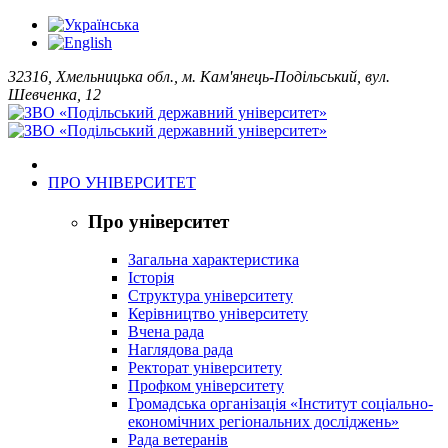
32316, Хмельницька обл., м. Кам'янець-Подільський, вул.
Шевченка, 12
ПРО УНІВЕРСИТЕТ
Про університет
Загальна характеристика
Історія
Структура університету
Керівництво університету
Вчена рада
Наглядова рада
Ректорат університету
Профком університету
Громадська організація «Інститут соціально-
економічних регіональних досліджень»
Рада ветеранів