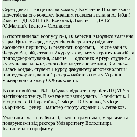
Серед дівчат 1 місце посіла команда Кам'янець-Подільського
індустріального коледжу (кращим гравцем визнана А.Чабан),
2 місце – ДЮСШ-1 (Ю.Ковалик), 3 місце – ПДАТУ
(О.Малиш). Тренер – С.Андреєв.
В спортивній залі корпусу №3, 10 вересня відбулися змагання
з армліфтингу серед студентів університету (відкрита
абсолютна першість). В результаті боротьби, 1 місце зайняв
Федчук Андрій, студент 2 курсу факультету агротехнологій та
природокористування, 2 місце – Подгорняк Артур, студент 2
курсу навчально-наукового інституту енергетики, 3 місце –
Галась Богдан, студент 1 курсу, факультету агротехнологій і
природокористування. Тренер – майстер спорту України
міжнародного класу О.Хомовський.
В спортивній залі №1 відбулася відкрита першість ПДАТУ з
настільного тенісу. В змаганнях взяли участь 15 тенісистів. 1
місце посів Ю.Парагайло, 2 місце – В.Луценко, 3 місце –
О.Бринюк. Тренер – майстер спорту України С.Степанков.
Учасники змагання були відзначені грамотами, медалями та
подарунками від ректора Університету Володимира
Іванишина та профкому.