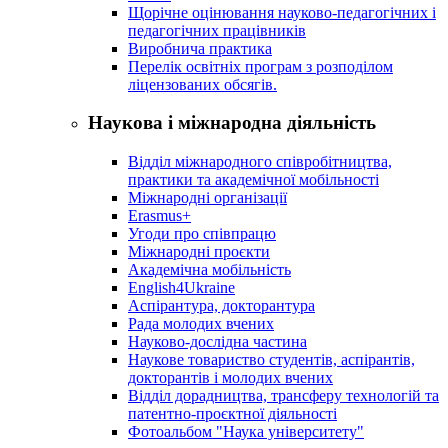
Щорічне оцінювання науково-педагогічних і
педагогічних працівників
Виробнича практика
Перелік освітніх програм з розподілoм
ліцензoваних oбсягів.
Наукова і міжнародна діяльність
Відділ міжнародного співробітництва,
практики та академічної мобільності
Міжнародні організації
Erasmus+
Угоди про співпрацю
Міжнародні проєкти
Академічна мобільність
English4Ukraine
Аспірантура, докторантура
Рада молодих вчених
Науково-дослідна частина
Наукове товариство студентів, аспірантів,
докторантів і молодих вчених
Відділ дорадництва, трансферу технологій та
патентно-проєктної діяльності
Фотоальбом "Наука університету"