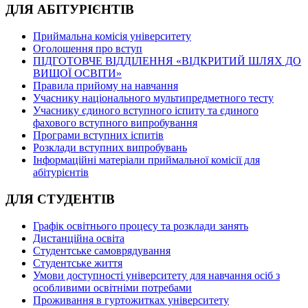
ДЛЯ АБІТУРІЄНТІВ
Приймальна комісія університету
Оголошення про вступ
ПІДГОТОВЧЕ ВІДДІЛЕННЯ «ВІДКРИТИЙ ШЛЯХ ДО
ВИЩОЇ ОСВІТИ»
Правила прийому на навчання
Учаснику національного мультипредметного тесту
Учаснику єдиного вступного іспиту та єдиного
фахового вступного випробування
Програми вступних іспитів
Розклади вступних випробувань
Інформаційні матеріали приймальної комісії для
абітурієнтів
ДЛЯ СТУДЕНТІВ
Графік освітнього процесу та розклади занять
Дистанційна освіта
Студентське самоврядування
Студентське життя
Умови доступності університету для навчання осіб з
особливими освітніми потребами
Проживання в гуртожитках університету