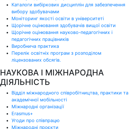
Каталоги вибіркових дисциплін для забезпечення
вибору здобувачами
Моніторинг якості освіти в університеті
Щорічне оцінювання здобувачів вищої освіти
Щорічне оцінювання науково-педагогічних і
педагогічних працівників
Виробнича практика
Перелік освітніх програм з розподілoм
ліцензoваних oбсягів.
НАУКОВА І МІЖНАРОДНА
ДІЯЛЬНІСТЬ
Відділ міжнародного співробітництва, практики та
академічної мобільності
Міжнародні організації
Erasmus+
Угоди про співпрацю
Міжнародні проєкти