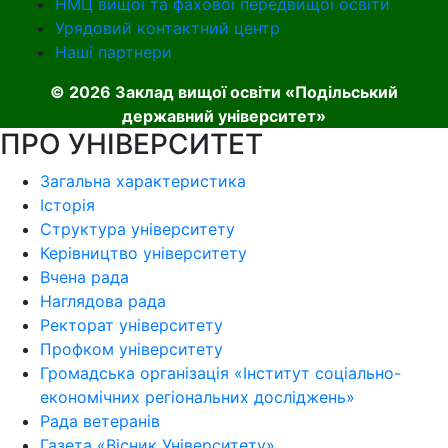
НМЦ вищої та фахової передвищої освіти
Урядовий контактний центр
Наші партнери
© 2026 Заклад вищої освіти «Подільський
державний університет»
ПРО УНІВЕРСИТЕТ
Загальна характеристика
Історія
Структура університету
Керівництво університету
Вчена рада
Наглядова рада
Ректорат університету
Профком університету
Громадська організація «Інститут соціально-
економічних регіональних досліджень»
Рада ветеранів
Газета «Вісник Університету»