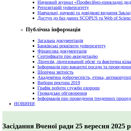
Науковий журнал «Професійно-прикладні ди
Репозитарій університету
Навчальні, наукові та довідкові видання Закл
Доступ до баз даних SCOPUS та Web of Scienc
Публічна інформація
Загальна документація
Банківські реквізити університету
Фінансова документація
Сертифікати про акредитацію
Ліцензія, ліцензований обсяг та фактична кіль
Інформація про вакантні посади та проведенн
Щорічна звітність
Академічна доброчесність, етика, антикорупці
Вибори ректора 2019
Графік роботи служби охорони
Громадське обговорення
Інформація про проведення тендерних процед
НОВИНИ
Засідання Вченої ради 25 вересня 2025 