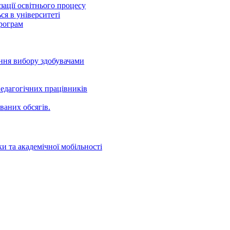
ації освітнього процесу
ся в університеті
програм
ення вибору здобувачами
едагогічних працівників
ваних oбсягів.
и та академічної мобільності