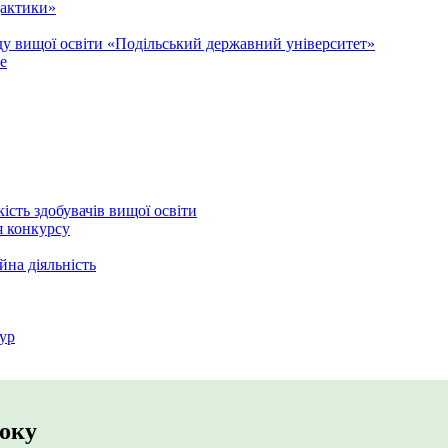
дактики»
аду вищої освіти «Подільський державний університет»
e
кість здобувачів вищої освіти
я конкурсу
йна діяльність
ур
року