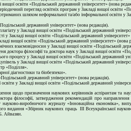
 вищої освіти «Подільський державний університет» (нова редак
ріодичний перегляд освітніх програм у Закладі вищої освіти «По
отриманих шляхом неформальної та/або інформальної освіти у За
«Подільський державний університет» (нова редакція).
лагіату у Закладі вищої освіти «Подільський державний універс
і у Закладі вищої освіти «Подільський державний університет» (
кладі вищої освіти «Подільський державний університет» (нова р
мічних взаємовідносин у Закладі вищої освіти «Подільський держ
ня доктора філософії та доктора наук у Закладі вищої освіти «П
ого процесу у Закладі вищої освіти «Подільський державний уні
упівель у Закладі вищої освіти «Подільський державний універс
тр «Поділля».
ної діагностики та біобезпеки».
 «Подільський державний університет» (нова редакція).
 освіти у Закладі вищої освіти «Подільський державний універси
ішення щодо призначення наукових керівників аспірантам та наук
октора філософії, затвердження рекомендацій про направлення
ку науково-виробничого журналу «Інноваційна економіка», вип
о видання «Збірник наукових праць ІІІ Всеукраїнської науково
.Б. Айвазян.