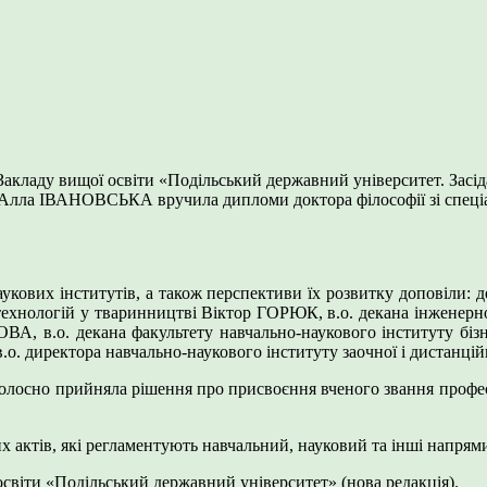
Закладу вищої освіти «Подільський державний університет. Засід
р Алла ІВАНОВСЬКА вручила дипломи доктора філософії зі спец
наукових інститутів, а також перспективи їх розвитку доповіли: 
нологій у тваринництві Віктор ГОРЮК, в.о. декана інженерно
, в.о. декана факультету навчально-наукового інституту біз
.о. директора навчально-наукового інституту заочної і дистан
ноголосно прийняла рішення про присвоєння вченого звання проф
х актів, які регламентують навчальний, науковий та інші напрям
віти «Подільський державний університет» (нова редакція).