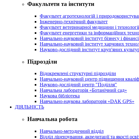
Факультети та інститути
Факультет агротехнологій і природокористув
Інженерно-технічний факультет
Факультет ветеринарної медицини і технологі
Факультет енергетики та інформаційних техно
Навчально-науковий інститут бізнесу і фінансі
Навчально-науковий інститут харчових техно
Науково-дослідний інститут круп'яних культур
Підрозділи
Відокремлені структурні підрозділи
Навчально-науковий центр підвищення кваліфі
Науково-дослідний центр "Поділля"
Навчальна лабораторія «Ботанічний сад»
Наукова бібліотека
Навчально-наукова лабораторія «DAK GPS»
ДІЯЛЬНІСТЬ
Навчальна робота
Навчально-методичний відділ
Відділ ліцензування, акредитації та якості осві