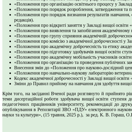
«Положення про організацію освітнього процесу у Закладі
«Положення про порядок розроблення, затвердження та пе
«Положення про порядок визнання результатів навчання, 
редакція).
«Положення про відкриті заняття у Закладі вищої освіти 
«Положення про виявлення та запобігання академічному п
«Положення про групу сприяння академічній доброчесност
«Положення про комісію з академічної доброчесності у За
«Положення про академічну доброчесність та етику акаде
«Положення про підготовку здобувачів вищої освіти ступе
«Положення про академічну мобільність учасників освітнь
«Положення про організацію та проведення публічних зак
Внесення змін до «Положення про науково-дослідний цен
«Положення про навчально-наукову лабораторію ветеринар
Кодекс академічної доброчесності у Закладі вищої освіти
Зміни до Правил прийому на навчання для здобуття вищої
Крім того, на засіданні Вченої ради розглянуто й прийнято р
теми дисертаційної роботи здобувача вищої освіти ступеня д
педагогічних працівників університету, рекомендації до дру
опублікування в Репозитарії ЗВО «ПДУ» електронного науковог
науки та культури», (15 травня, 2025 р.), за ред. К. В. Гораш, О