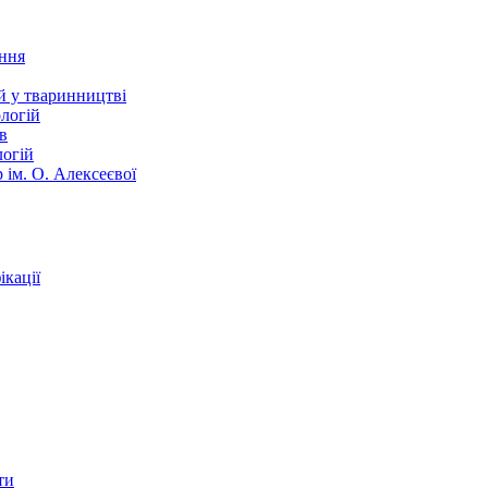
ання
й у тваринництві
логій
в
логій
 ім. О. Алексеєвої
кації
ти