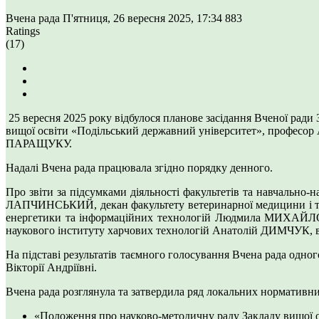
Вчена рада
П'ятниця, 26 вересня 2025, 17:34
883
Ratings
(17)
25 вересня 2025 року відбулося планове засідання Вченої ради 
вищої освіти «Подільський державний університет», професо
ПАРАЩУКУ.
Надалі Вчена рада працювала згідно порядку денного.
Про звіти за підсумками діяльності факультетів та навчально-
ЛАПЧИНСЬКИЙ, декан факультету ветеринарної медицини і тех
енергетики та інформаційних технологій Людмила МИХАЙЛОВА
наукового інституту харчових технологій Анатолій ДИМЧУК, в
На підставі результатів таємного голосування Вчена рада од
Вікторії Андріївні.
Вчена рада розглянула та затвердила ряд локальних нормативни
«Положення про науково-методичну раду Закладу вищої ос