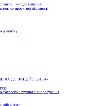
торантів і молодих вчених
патентно-проєктної діяльності
го розвитку
ШЛЯХ ДО ВИЩОЇ ОСВІТИ»
есту
го фахового вступного випробування
я абітурієнтів