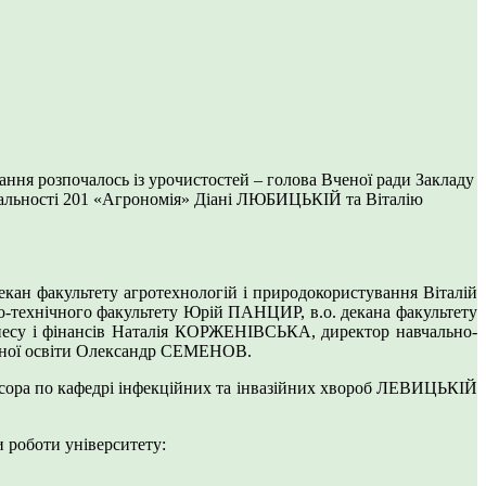
ання розпочалось із урочистостей – голова Вченої ради Закладу
іальності 201 «Агрономія» Діані ЛЮБИЦЬКІЙ та Віталію
декан факультету агротехнологій і природокористування Віталій
-технічного факультету Юрій ПАНЦИР, в.о. декана факультету
несу і фінансів Наталія КОРЖЕНІВСЬКА, директор навчально-
ційної освіти Олександр СЕМЕНОВ.
есора по кафедрі інфекційних та інвазійних хвороб ЛЕВИЦЬКІЙ
и роботи університету: