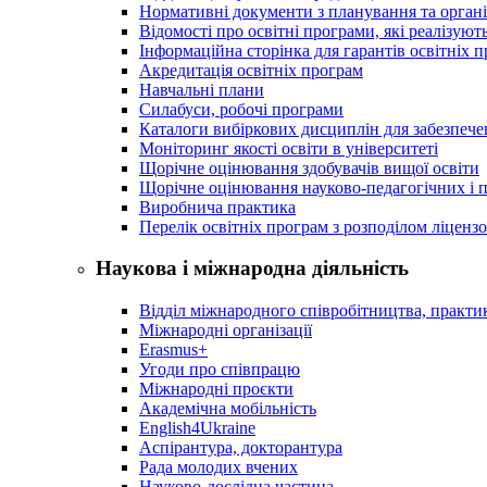
Нормативні документи з планування та організ
Відомості про освітні програми, які реалізують
Інформаційна сторінка для гарантів освітніх 
Акредитація освітніх програм
Навчальні плани
Силабуси, робочі програми
Каталоги вибіркових дисциплін для забезпеч
Моніторинг якості освіти в університеті
Щорічне оцінювання здобувачів вищої освіти
Щорічне оцінювання науково-педагогічних і п
Виробнича практика
Перелік освітніх програм з розподілoм ліцензo
Наукова і міжнародна діяльність
Відділ міжнародного співробітництва, практик
Міжнародні організації
Erasmus+
Угоди про співпрацю
Міжнародні проєкти
Академічна мобільність
English4Ukraine
Аспірантура, докторантура
Рада молодих вчених
Науково-дослідна частина