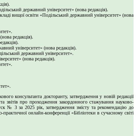
ція).
дільський державний університет» (нова редакція).
кладі вищої освіти «Подільський державний університет» (нова
итет».
нова редакція).
едакція).
авний університет» (нова редакція).
одільський державний університет».
верситет» (нова редакція).
итет».
тет».
ового консультанта докторанту, затвердження у новій редакції
 та звітів про проходження закордонного стажування науково-
уск № 3 за 2025 рік, затвердження змісту та рекомендацію до
-практичної онлайн-конференції «Бібліотеки в сучасному світі