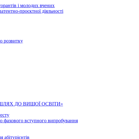
торантів і молодих вчених
патентно-проєктної діяльності
го розвитку
ШЛЯХ ДО ВИЩОЇ ОСВІТИ»
есту
го фахового вступного випробування
я абітурієнтів