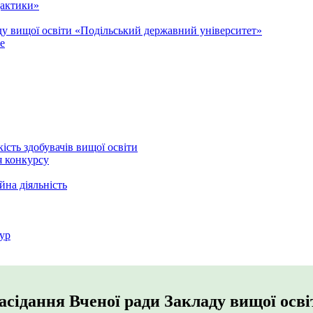
дактики»
аду вищої освіти «Подільський державний університет»
e
кість здобувачів вищої освіти
я конкурсу
йна діяльність
ур
 засідання Вченої ради Закладу вищої ос