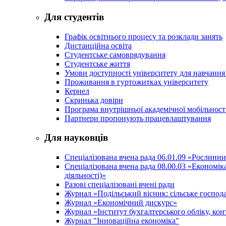
Для студентів
Графік освітнього процесу та розклади занять
Дистанційна освіта
Студентське самоврядування
Студентське життя
Умови доступності університету для навчання
Проживання в гуртожитках університету
Кернел
Скринька довіри
Програма внутрішньої академічної мобільност
Партнери пропонують працевлаштування
Для науковців
Спеціалізована вчена рада 06.01.09 «Рослинн
Спеціалізована вчена рада 08.00.03 «Економі
діяльності)»
Разові спеціалізовані вчені ради
Журнал «Подільський вісник: сільське господа
Журнал «Економічний дискурс»
Журнал «Інститут бухгалтерського обліку, конт
Журнал "Інноваційна економіка"