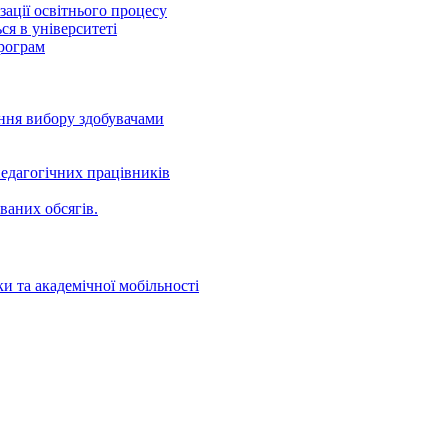
ації освітнього процесу
ся в університеті
програм
ення вибору здобувачами
едагогічних працівників
ваних oбсягів.
и та академічної мобільності