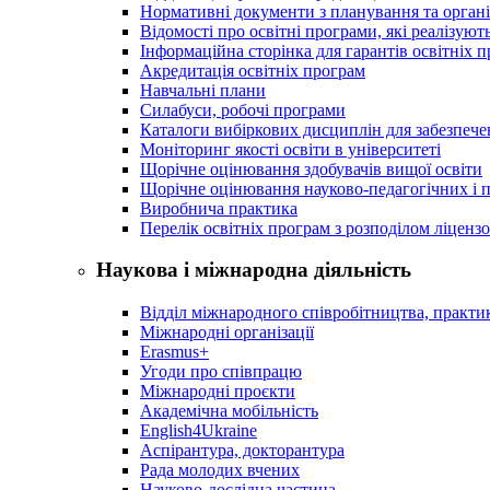
Нормативні документи з планування та організ
Відомості про освітні програми, які реалізують
Інформаційна сторінка для гарантів освітніх 
Акредитація освітніх програм
Навчальні плани
Силабуси, робочі програми
Каталоги вибіркових дисциплін для забезпеч
Моніторинг якості освіти в університеті
Щорічне оцінювання здобувачів вищої освіти
Щорічне оцінювання науково-педагогічних і п
Виробнича практика
Перелік освітніх програм з розподілoм ліцензo
Наукова і міжнародна діяльність
Відділ міжнародного співробітництва, практик
Міжнародні організації
Erasmus+
Угоди про співпрацю
Міжнародні проєкти
Академічна мобільність
English4Ukraine
Аспірантура, докторантура
Рада молодих вчених
Науково-дослідна частина