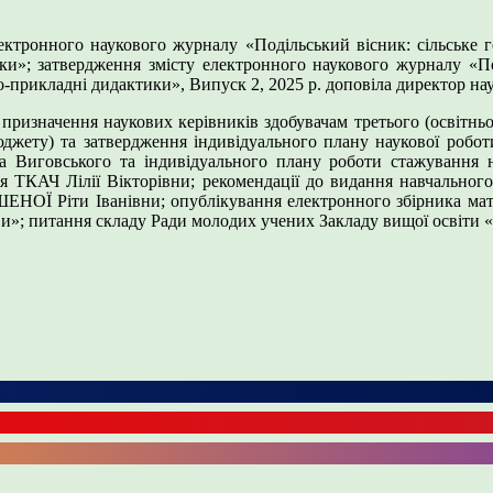
ектронного наукового журналу «Подільський вісник: сільське гос
»; затвердження змісту електронного наукового журналу «Поді
но-прикладні дидактики», Випуск 2, 2025 р. доповіла директор н
призначення наукових керівників здобувачам третього (освітньо
джету) та затвердження індивідуального плану наукової робот
ана Виговського та індивідуального плану роботи стажування
я ТКАЧ Лілії Вікторівни; рекомендації до видання навчального
 Ріти Іванівни; опублікування електронного збірника матері
иви»; питання складу Ради молодих учених Закладу вищої освіти