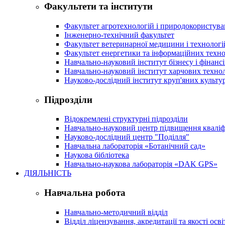
Факультети та інститути
Факультет агротехнологій і природокористув
Інженерно-технічний факультет
Факультет ветеринарної медицини і технологі
Факультет енергетики та інформаційних техно
Навчально-науковий інститут бізнесу і фінансі
Навчально-науковий інститут харчових техно
Науково-дослідний інститут круп'яних культур
Підрозділи
Відокремлені структурні підрозділи
Навчально-науковий центр підвищення кваліфі
Науково-дослідний центр "Поділля"
Навчальна лабораторія «Ботанічний сад»
Наукова бібліотека
Навчально-наукова лабораторія «DAK GPS»
ДІЯЛЬНІСТЬ
Навчальна робота
Навчально-методичний відділ
Відділ ліцензування, акредитації та якості осві