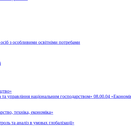
 осіб з особливими освітніми потребами
і
ицтво»
ка та управління національним господарством» 08.00.04 «Економі
рство, техніка, економіка»
роль та аналіз в умовах глобалізації»