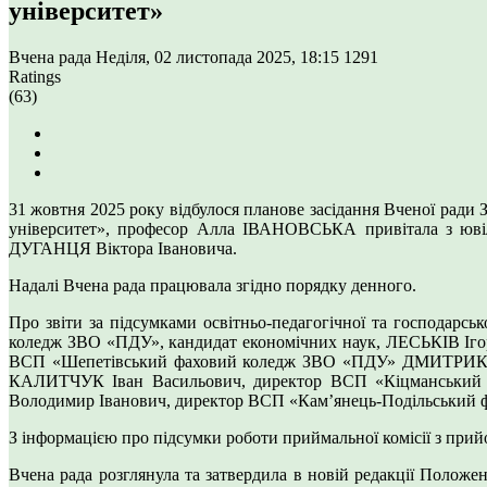
університет»
Вчена рада
Неділя, 02 листопада 2025, 18:15
1291
Ratings
(63)
31 жовтня 2025 року відбулося планове засідання Вченої ради
університет», професор Алла ІВАНОВСЬКА привітала з ювіле
ДУГАНЦЯ Віктора Івановича.
Надалі Вчена рада працювала згідно порядку денного.
Про звіти за підсумками освітньо-педагогічної та господар
коледж ЗВО «ПДУ», кандидат економічних наук, ЛЕСЬКІВ Іг
ВСП «Шепетівський фаховий коледж ЗВО «ПДУ» ДМИТРИК Ва
КАЛИТЧУК Іван Васильович, директор ВСП «Кіцманський
Володимир Іванович, директор ВСП «Кам’янець-Подільський
З інформацією про підсумки роботи приймальної комісії з при
Вчена рада розглянула та затвердила в новій редакції Полож