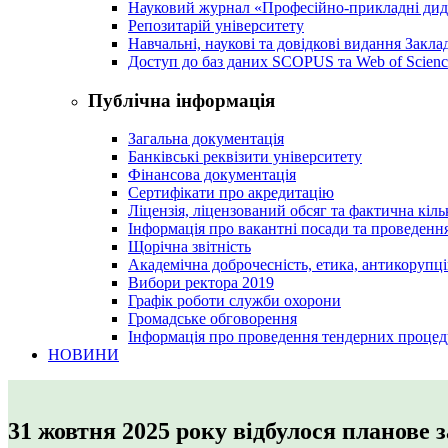
Науковий журнал «Професійно-прикладні ди
Репозитарій університету
Навчальні, наукові та довідкові видання Закл
Доступ до баз даних SCOPUS та Web of Scienc
Публічна інформація
Загальна документація
Банківські реквізити університету
Фінансова документація
Сертифікати про акредитацію
Ліцензія, ліцензований обсяг та фактична кіль
Інформація про вакантні посади та проведенн
Щорічна звітність
Академічна доброчесність, етика, антикорупці
Вибори ректора 2019
Графік роботи служби охорони
Громадське обговорення
Інформація про проведення тендерних процед
НОВИНИ
31 жовтня 2025 року відбулося планове