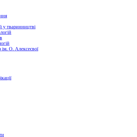
ання
й у тваринництві
логій
в
логій
 ім. О. Алексеєвої
кації
ти