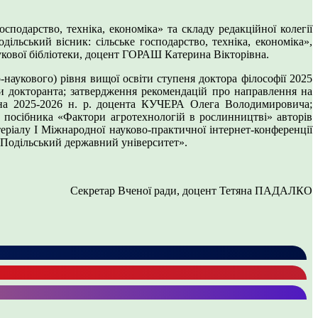
подарство, техніка, економіка» та складу редакційної колегії
льський вісник: сільське господарство, техніка, економіка»,
аукової бібліотеки, доцент ГОРАШ Катерина Вікторівна.
-наукового) рівня вищої освіти ступеня доктора філософії 2025
и докторанта; затвердження рекомендацій про направлення на
 на 2025-2026 н. р. доцента КУЧЕРА Олега Володимировича;
 посібника «Фактори агротехнологій в рослинництві» авторів
алу І Міжнародної науково-практичної інтернет-конференції
 «Подільський державний університет».
Секретар Вченої ради, доцент Тетяна ПАДАЛКО