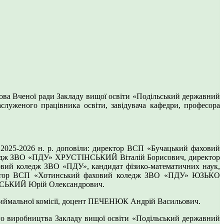
лова Вченої ради Закладу вищої освіти «Подільський державний
луженого працівника освіти, завідувача кафедри, професора
 2025-2026 н. р. доповіли: директор ВСП «Бучацький фаховий
ледж ЗВО «ПДУ» ХРУСТІНСЬКИЙ Віталій Борисович, директор
й коледж ЗВО «ПДУ», кандидат фізико-математичних наук,
ектор ВСП «Хотинський фаховий коледж ЗВО «ПДУ» ЮЗЬКО
ЯНСЬКИЙ Юрій Олександрович.
 Приймальної комісії, доцент ПЕЧЕНЮК Андрій Васильович.
ого виробництва Закладу вищої освіти «Подільський державний