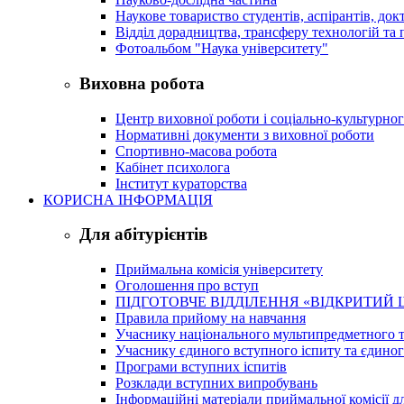
Наукове товариство студентів, аспірантів, док
Відділ дорадництва, трансферу технологій та 
Фотоальбом "Наука університету"
Виховна робота
Центр виховної роботи і соціально-культурно
Нормативні документи з виховної роботи
Спортивно-масова робота
Кабінет психолога
Інститут кураторства
КОРИСНА ІНФОРМАЦІЯ
Для абітурієнтів
Приймальна комісія університету
Оголошення про вступ
ПІДГОТОВЧЕ ВІДДІЛЕННЯ «ВІДКРИТИЙ 
Правила прийому на навчання
Учаснику національного мультипредметного т
Учаснику єдиного вступного іспиту та єдино
Програми вступних іспитів
Розклади вступних випробувань
Інформаційні матеріали приймальної комісії дл