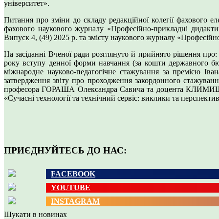
університет».
Питання про зміни до складу редакційної колегії фахового ел
фахового наукового журналу «Професійно-прикладні дидактики
Випуск 4, (49) 2025 р. та змісту наукового журналу «Професій
На засіданні Вченої ради розглянуто й прийнято рішення про: 
року вступу денної форми навчання (за кошти державного бю
міжнародне науково-педагогічне стажування за премією Ів
затвердження звіту про проходження закордонного стажуванн
професора ГОРАША Олександра Савича та доцента КЛИМИШЕНОЇ
«Сучасні технології та технічний сервіс: виклики та перспект
ПРИЄДНУЙТЕСЬ ДО НАС:
FACEBOOK
YOUTUBE
INSTAGRAM
Шукати в новинах