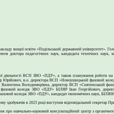
 Закладу вищої освіти «Подільський державний університет». Го
єм доктора педагогічних наук, кандидата технічних наук, зас
ської діяльності ВСП ЗВО «ПДУ», а також планування роботи на
ор Юрійович, в.о. директора ВСП «Новоушицький фаховий ко
лентина Володимирівна, директор ВСП «Снятинський фахови
 фаховий коледж ЗВО «ПДУ» БІЛЯР Іван Георгійович, дир
 фаховий коледж ЗВО «ПДУ», кандидат економічних наук, БІЛ
йому здобувачів в 2025 році виступив відповідальний секретар
ення про навчально-науковий консультаційний центр з органічн