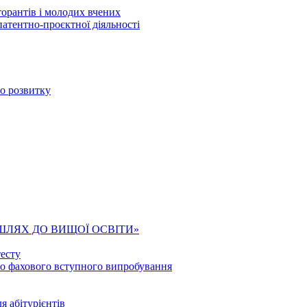
торантів і молодих вчених
патентно-проєктної діяльності
го розвитку
ШЛЯХ ДО ВИЩОЇ ОСВІТИ»
есту
го фахового вступного випробування
я абітурієнтів