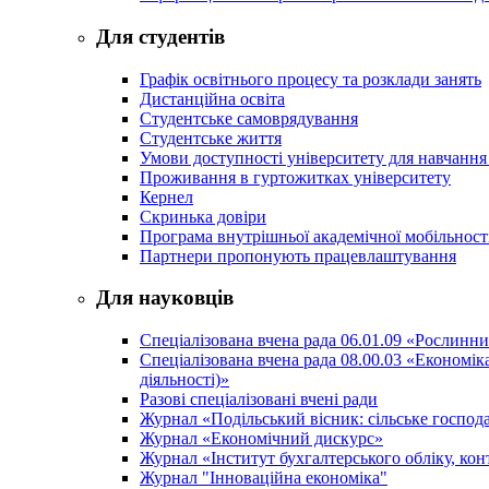
Для студентів
Графік освітнього процесу та розклади занять
Дистанційна освіта
Студентське самоврядування
Студентське життя
Умови доступності університету для навчання
Проживання в гуртожитках університету
Кернел
Скринька довіри
Програма внутрішньої академічної мобільност
Партнери пропонують працевлаштування
Для науковців
Спеціалізована вчена рада 06.01.09 «Рослинн
Спеціалізована вчена рада 08.00.03 «Економі
діяльності)»
Разові спеціалізовані вчені ради
Журнал «Подільський вісник: сільське господа
Журнал «Економічний дискурс»
Журнал «Інститут бухгалтерського обліку, конт
Журнал "Інноваційна економіка"