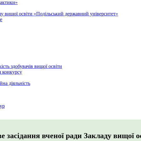
дактики»
аду вищої освіти «Подільський державний університет»
e
кість здобувачів вищої освіти
я конкурсу
йна діяльність
ур
ве засідання вченої ради Закладу вищої