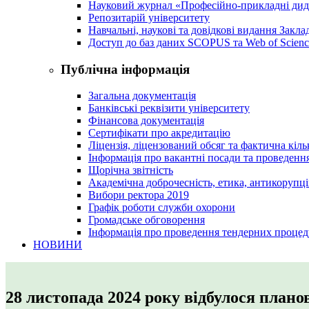
Науковий журнал «Професійно-прикладні ди
Репозитарій університету
Навчальні, наукові та довідкові видання Закл
Доступ до баз даних SCOPUS та Web of Scienc
Публічна інформація
Загальна документація
Банківські реквізити університету
Фінансова документація
Сертифікати про акредитацію
Ліцензія, ліцензований обсяг та фактична кіль
Інформація про вакантні посади та проведенн
Щорічна звітність
Академічна доброчесність, етика, антикорупці
Вибори ректора 2019
Графік роботи служби охорони
Громадське обговорення
Інформація про проведення тендерних процед
НОВИНИ
28 листопада 2024 року відбулося плано