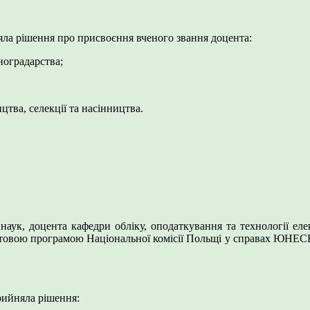
няла рішення про присвоєння вченого звання доцента:
ноградарства;
а, селекції та насінництва.
наук, доцента кафедри обліку, оподаткування та технології еле
антовою програмою Національної комісії Польщі у справах ЮНЕС
рийняла рішення: