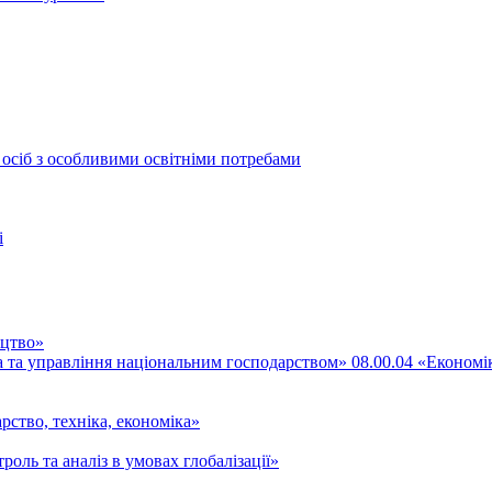
 осіб з особливими освітніми потребами
і
ицтво»
ка та управління національним господарством» 08.00.04 «Економі
рство, техніка, економіка»
роль та аналіз в умовах глобалізації»