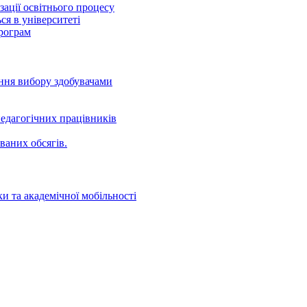
ації освітнього процесу
ся в університеті
програм
ення вибору здобувачами
едагогічних працівників
ваних oбсягів.
и та академічної мобільності