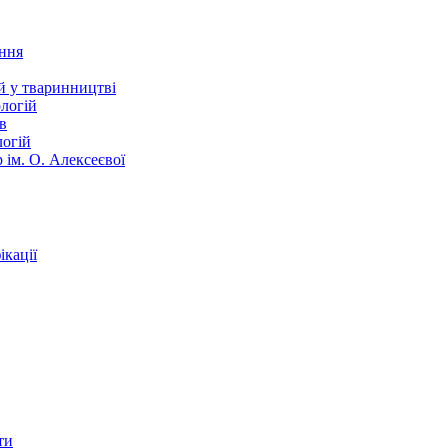
ання
й у тваринництві
логій
в
логій
 ім. О. Алексеєвої
кації
ти