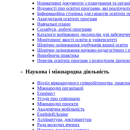
Нормативні документи з планування та організ
Відомості про освітні програми, які реалізують
Інформаційна сторінка для гарантів освітніх 
Акредитація освітніх програм
Навчальні плани
Силабуси, робочі програми
Каталоги вибіркових дисциплін для забезпеч
Моніторинг якості освіти в університеті
Щорічне оцінювання здобувачів вищої освіти
Щорічне оцінювання науково-педагогічних і п
Виробнича практика
Перелік освітніх програм з розподілoм ліцензo
Наукова і міжнародна діяльність
Відділ міжнародного співробітництва, практик
Міжнародні організації
Erasmus+
Угоди про співпрацю
Міжнародні проєкти
Академічна мобільність
English4Ukraine
Аспірантура, докторантура
Рада молодих вчених
Науково-дослідна частина