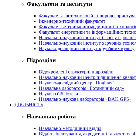
Факультети та інститути
Факультет агротехнологій і природокористув
Інженерно-технічний факультет
Факультет ветеринарної медицини і технологі
Факультет енергетики та інформаційних техно
Навчально-науковий інститут бізнесу і фінансі
Навчально-науковий інститут харчових техно
Науково-дослідний інститут круп'яних культур
Підрозділи
Відокремлені структурні підрозділи
Навчально-науковий центр підвищення кваліфі
Науково-дослідний центр "Поділля"
Навчальна лабораторія «Ботанічний сад»
Наукова бібліотека
Навчально-наукова лабораторія «DAK GPS»
ДІЯЛЬНІСТЬ
Навчальна робота
Навчально-методичний відділ
Відділ ліцензування, акредитації та якості осві