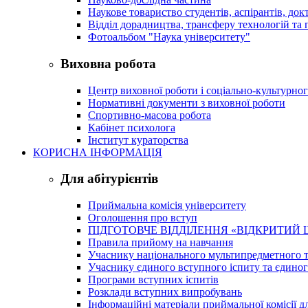
Наукове товариство студентів, аспірантів, док
Відділ дорадництва, трансферу технологій та 
Фотоальбом "Наука університету"
Виховна робота
Центр виховної роботи і соціально-культурно
Нормативні документи з виховної роботи
Спортивно-масова робота
Кабінет психолога
Інститут кураторства
КОРИСНА ІНФОРМАЦІЯ
Для абітурієнтів
Приймальна комісія університету
Оголошення про вступ
ПІДГОТОВЧЕ ВІДДІЛЕННЯ «ВІДКРИТИЙ 
Правила прийому на навчання
Учаснику національного мультипредметного т
Учаснику єдиного вступного іспиту та єдино
Програми вступних іспитів
Розклади вступних випробувань
Інформаційні матеріали приймальної комісії дл