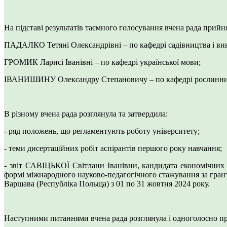
На підставі результатів таємного голосування вчена рада прий
ПАДАЛКО Тетяні Олександрівні – по кафедрі садівництва і ви
ГРОМИК Ларисі Іванівні – по кафедрі української мови;
ІВАНИШИНУ Олександру Степановичу – по кафедрі рослинництв
В різному вчена рада розглянула та затвердила:
- ряд положень, що регламентують роботу університету;
- теми дисертаційних робіт аспірантів першого року навчання;
- звіт САВІЦЬКОЇ Світлани Іванівни, кандидата економічних 
формі міжнародного науково-педагогічного стажування за гр
Варшава (Республіка Польща) з 01 по 31 жовтня 2024 року.
Наступними питаннями вчена рада розглянула і одноголосно п