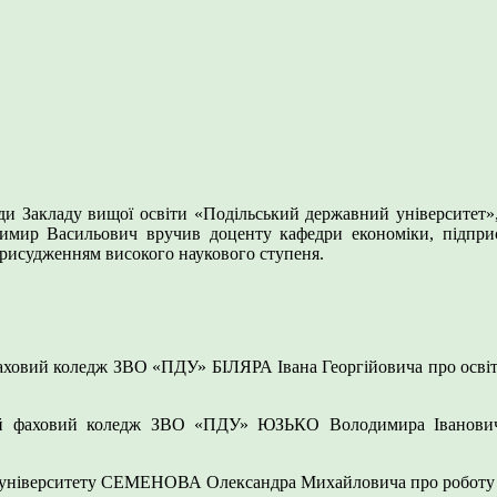
ади Закладу вищої освіти «Подільський державний університет»
мир Васильович вручив доценту кафедри економіки, підприє
присудженням високого наукового ступеня.
фаховий коледж ЗВО «ПДУ» БІЛЯРА Івана Георгійовича про освіт
ий фаховий коледж ЗВО «ПДУ» ЮЗЬКО Володимира Івановича 
ії університету СЕМЕНОВА Олександра Михайловича про роботу пр