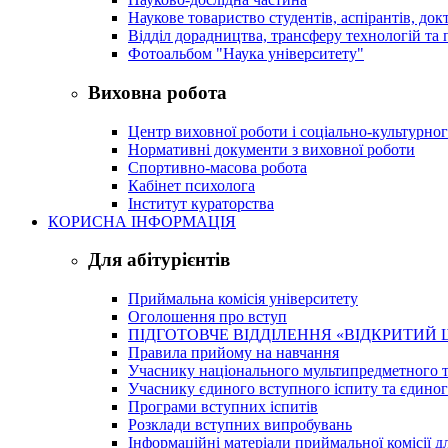
Наукове товариство студентів, аспірантів, док
Відділ дорадництва, трансферу технологій та 
Фотоальбом "Наука університету"
Виховна робота
Центр виховної роботи і соціально-культурно
Нормативні документи з виховної роботи
Спортивно-масова робота
Кабінет психолога
Інститут кураторства
КОРИСНА ІНФОРМАЦІЯ
Для абітурієнтів
Приймальна комісія університету
Оголошення про вступ
ПІДГОТОВЧЕ ВІДДІЛЕННЯ «ВІДКРИТИЙ 
Правила прийому на навчання
Учаснику національного мультипредметного т
Учаснику єдиного вступного іспиту та єдино
Програми вступних іспитів
Розклади вступних випробувань
Інформаційні матеріали приймальної комісії дл