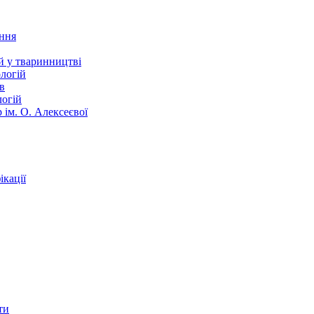
ання
й у тваринництві
логій
в
логій
 ім. О. Алексеєвої
кації
ти