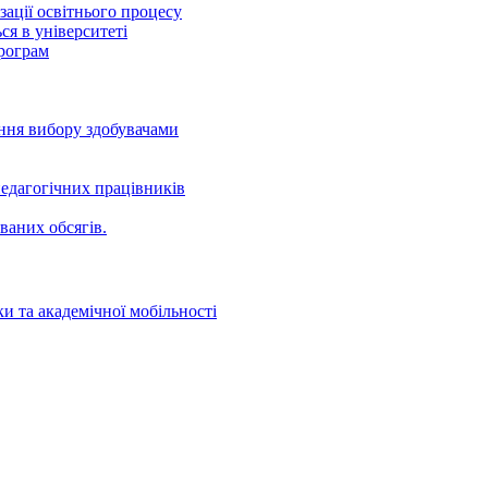
ації освітнього процесу
ся в університеті
програм
ення вибору здобувачами
едагогічних працівників
ваних oбсягів.
и та академічної мобільності