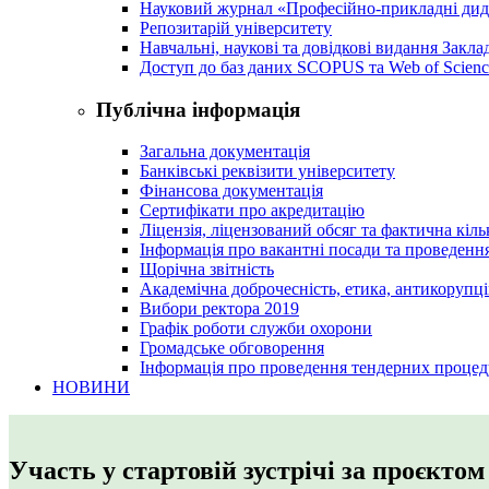
Науковий журнал «Професійно-прикладні ди
Репозитарій університету
Навчальні, наукові та довідкові видання Закл
Доступ до баз даних SCOPUS та Web of Scienc
Публічна інформація
Загальна документація
Банківські реквізити університету
Фінансова документація
Сертифікати про акредитацію
Ліцензія, ліцензований обсяг та фактична кіль
Інформація про вакантні посади та проведенн
Щорічна звітність
Академічна доброчесність, етика, антикорупці
Вибори ректора 2019
Графік роботи служби охорони
Громадське обговорення
Інформація про проведення тендерних процед
НОВИНИ
Участь у стартовій зустрічі за проєктом