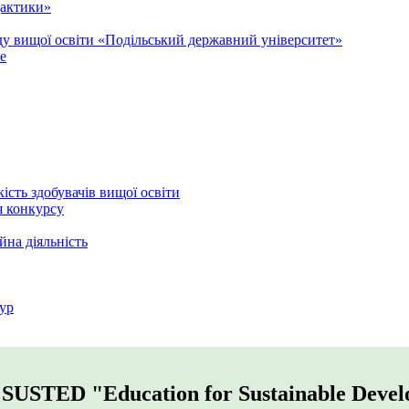
дактики»
аду вищої освіти «Подільський державний університет»
e
кість здобувачів вищої освіти
я конкурсу
йна діяльність
ур
 SUSTED "Education for Sustainable Devel