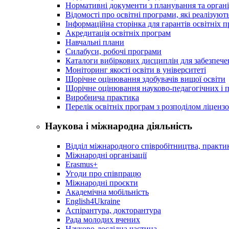
Нормативні документи з планування та організ
Відомості про освітні програми, які реалізують
Інформаційна сторінка для гарантів освітніх 
Акредитація освітніх програм
Навчальні плани
Силабуси, робочі програми
Каталоги вибіркових дисциплін для забезпеч
Моніторинг якості освіти в університеті
Щорічне оцінювання здобувачів вищої освіти
Щорічне оцінювання науково-педагогічних і п
Виробнича практика
Перелік освітніх програм з розподілoм ліцензo
Наукова і міжнародна діяльність
Відділ міжнародного співробітництва, практик
Міжнародні організації
Erasmus+
Угоди про співпрацю
Міжнародні проєкти
Академічна мобільність
English4Ukraine
Аспірантура, докторантура
Рада молодих вчених
Науково-дослідна частина