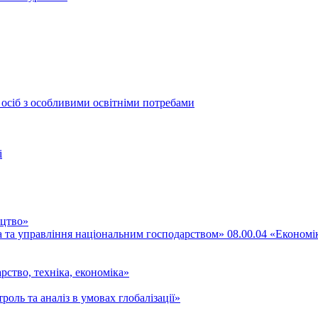
 осіб з особливими освітніми потребами
і
ицтво»
ка та управління національним господарством» 08.00.04 «Економі
рство, техніка, економіка»
роль та аналіз в умовах глобалізації»