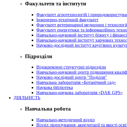
Факультети та інститути
Факультет агротехнологій і природокористув
Інженерно-технічний факультет
Факультет ветеринарної медицини і технологі
Факультет енергетики та інформаційних техно
Навчально-науковий інститут бізнесу і фінансі
Навчально-науковий інститут харчових техно
Науково-дослідний інститут круп'яних культур
Підрозділи
Відокремлені структурні підрозділи
Навчально-науковий центр підвищення кваліфі
Науково-дослідний центр "Поділля"
Навчальна лабораторія «Ботанічний сад»
Наукова бібліотека
Навчально-наукова лабораторія «DAK GPS»
ДІЯЛЬНІСТЬ
Навчальна робота
Навчально-методичний відділ
Відділ ліцензування, акредитації та якості осві