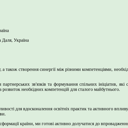
раїна
 Даля, Україна
, а також створення синергії між різними компетенціями, необх
 партнерських зв'язків та формування спільних ініціатив, які 
а розвиток необхідних компетенцій для сталого майбутнього.
ивості для вдосконалення освітніх практик та активного впливу
ви.
сформації країни, ми готові активно долучатися до впровадженн