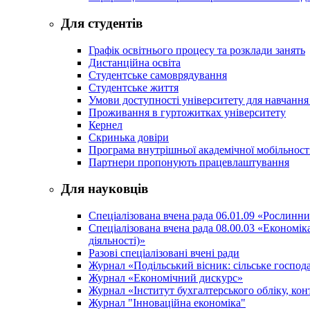
Для студентів
Графік освітнього процесу та розклади занять
Дистанційна освіта
Студентське самоврядування
Студентське життя
Умови доступності університету для навчання
Проживання в гуртожитках університету
Кернел
Скринька довіри
Програма внутрішньої академічної мобільност
Партнери пропонують працевлаштування
Для науковців
Спеціалізована вчена рада 06.01.09 «Рослинн
Спеціалізована вчена рада 08.00.03 «Економі
діяльності)»
Разові спеціалізовані вчені ради
Журнал «Подільський вісник: сільське господа
Журнал «Економічний дискурс»
Журнал «Інститут бухгалтерського обліку, конт
Журнал "Інноваційна економіка"