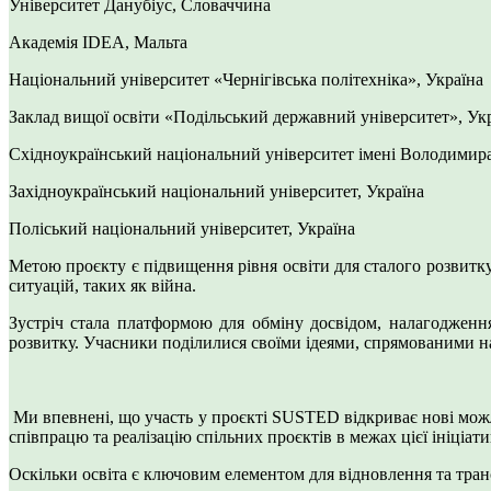
Університет Данубіус, Словаччина
Академія IDEA, Мальта
Національний університет «Чернігівська політехніка», Україна
Заклад вищої освіти «Подільський державний університет», Ук
Східноукраїнський національний університет імені Володимира
Західноукраїнський національний університет, Україна
Поліський національний університет, Україна
Метою проєкту є підвищення рівня освіти для сталого розвитку
ситуацій, таких як війна.
Зустріч стала платформою для обміну досвідом, налагодження
розвитку. Учасники поділилися своїми ідеями, спрямованими н
Ми впевнені, що участь у проєкті SUSTED відкриває нові можл
співпрацю та реалізацію спільних проєктів в межах цієї ініціати
Оскільки освіта є ключовим елементом для відновлення та тран