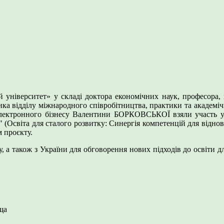
ніверситет» у складі доктора економічних наук, професора, п
ка відділу міжнародного співробітництва, практики та академі
електронного бізнесу Валентини БОРКОВСЬКОЇ взяли участь у с
ne" (Освіта для сталого розвитку: Синергія компетенцій для відно
м проєкту.
ту, а також з України для обговорення нових підходів до освіти 
ща