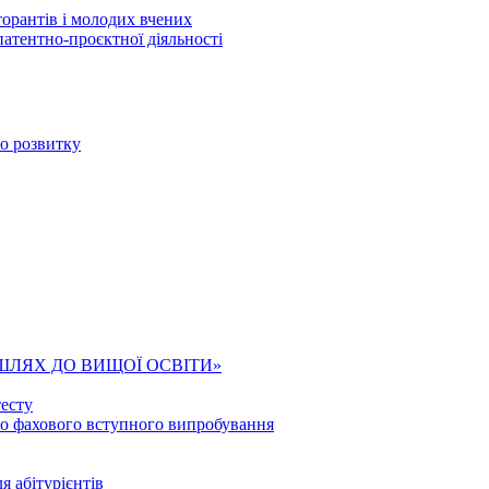
торантів і молодих вчених
патентно-проєктної діяльності
го розвитку
ШЛЯХ ДО ВИЩОЇ ОСВІТИ»
есту
го фахового вступного випробування
я абітурієнтів