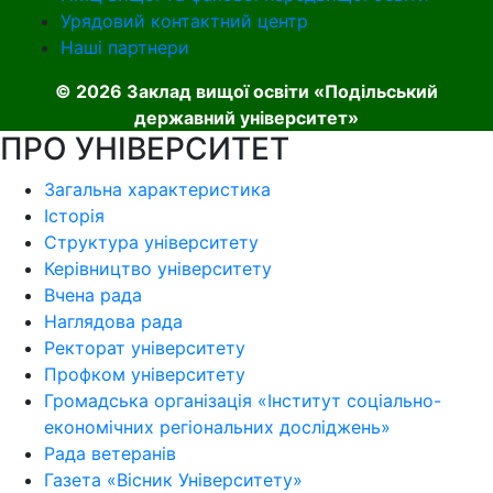
Урядовий контактний центр
Наші партнери
© 2026 Заклад вищої освіти «Подільський
державний університет»
ПРО УНІВЕРСИТЕТ
Загальна характеристика
Історія
Структура університету
Керівництво університету
Вчена рада
Наглядова рада
Ректорат університету
Профком університету
Громадська організація «Інститут соціально-
економічних регіональних досліджень»
Рада ветеранів
Газета «Вісник Університету»