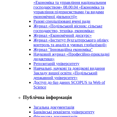
«Економіка та управління національним
господарством» 08.00.04 «Економіка та
управління підприємствами (за видами
економічної діяльності)»
Разові спеціалізовані вчені ради
Журнал «Подільський вісник: сільське
господарство, техніка, економіка»
Журнал «Економічний дискурс»
Журнал «Інститут бухгалтерського обліку,
контроль та аналіз в умовах глобалізації»
Журнал "Інноваційна економіка"
Науковий журнал «Професійно-прикладні
дидактики»
Репозитарій університету
Навчальні, наукові та довідкові видання
Закладу вищої освіти «Подільський
державний університет»
Доступ до баз даних SCOPUS та Web of
Science
Публічна інформація
Загальна документація
Банківські реквізити університету
Фінансова документація