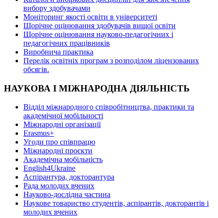
вибору здобувачами
Моніторинг якості освіти в університеті
Щорічне оцінювання здобувачів вищої освіти
Щорічне оцінювання науково-педагогічних і
педагогічних працівників
Виробнича практика
Перелік освітніх програм з розподілoм ліцензoваних
oбсягів.
НАУКОВА І МІЖНАРОДНА ДІЯЛЬНІСТЬ
Відділ міжнародного співробітництва, практики та
академічної мобільності
Міжнародні організації
Erasmus+
Угоди про співпрацю
Міжнародні проєкти
Академічна мобільність
English4Ukraine
Аспірантура, докторантура
Рада молодих вчених
Науково-дослідна частина
Наукове товариство студентів, аспірантів, докторантів і
молодих вчених