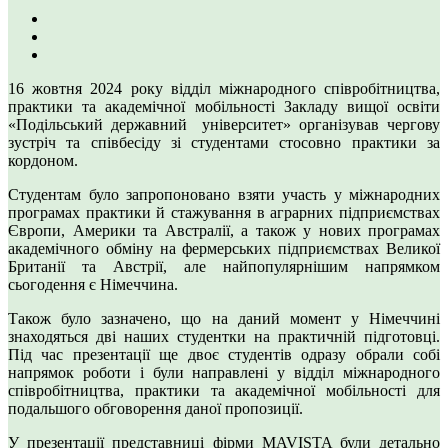
16 жовтня 2024 року відділ міжнародного співробітництва,
практики та академічної мобільності Закладу вищої освіти
«Подільський державний університет» організував чергову
зустріч та співбесіду зі студентами стосовно практики за
кордоном.
Студентам було запропоновано взяти участь у міжнародних
програмах практики й стажування в аграрних підприємствах
Європи, Америки та Австралії, а також у нових програмах
академічного обміну на фермерських підприємствах Великої
Британії та Австрії, але найпопулярнішим напрямком
сьогодення є Німеччина.
Також було зазначено, що на даний момент у Німеччині
знаходяться дві наших студентки на практичній підготовці.
Під час презентації ще двоє студентів одразу обрали собі
напрямок роботи і були направлені у відділ міжнародного
співробітництва, практики та академічної мобільності для
подальшого обговорення даної пропозиції.
У презентації представниці фірми MAVISTA були детально