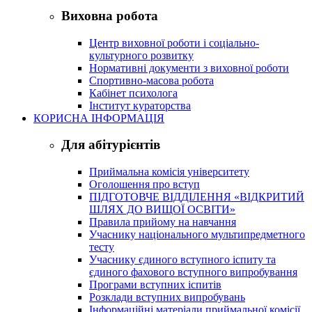
Виховна робота
Центр виховної роботи і соціально-
культурного розвитку
Нормативні документи з виховної роботи
Спортивно-масова робота
Кабінет психолога
Інститут кураторства
КОРИСНА ІНФОРМАЦІЯ
Для абітурієнтів
Приймальна комісія університету
Оголошення про вступ
ПІДГОТОВЧЕ ВІДДІЛЕННЯ «ВІДКРИТИЙ
ШЛЯХ ДО ВИЩОЇ ОСВІТИ»
Правила прийому на навчання
Учаснику національного мультипредметного
тесту
Учаснику єдиного вступного іспиту та
єдиного фахового вступного випробування
Програми вступних іспитів
Розклади вступних випробувань
Інформаційні матеріали приймальної комісії