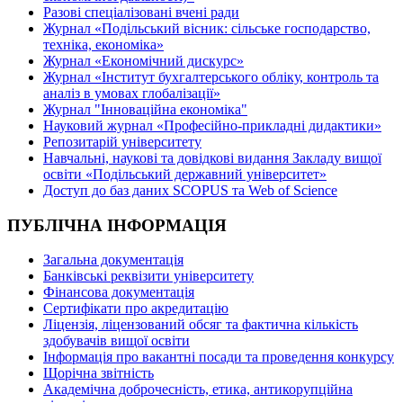
Разові спеціалізовані вчені ради
Журнал «Подільський вісник: сільське господарство,
техніка, економіка»
Журнал «Економічний дискурс»
Журнал «Інститут бухгалтерського обліку, контроль та
аналіз в умовах глобалізації»
Журнал "Інноваційна економіка"
Науковий журнал «Професійно-прикладні дидактики»
Репозитарій університету
Навчальні, наукові та довідкові видання Закладу вищої
освіти «Подільський державний університет»
Доступ до баз даних SCOPUS та Web of Science
ПУБЛІЧНА ІНФОРМАЦІЯ
Загальна документація
Банківські реквізити університету
Фінансова документація
Сертифікати про акредитацію
Ліцензія, ліцензований обсяг та фактична кількість
здобувачів вищої освіти
Інформація про вакантні посади та проведення конкурсу
Щорічна звітність
Академічна доброчесність, етика, антикорупційна