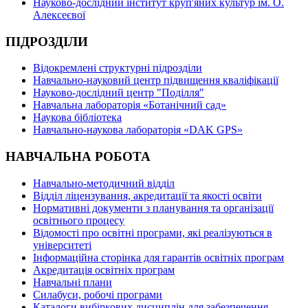
Науково-дослідний інститут круп'яних культур ім. О.
Алексеєвої
ПІДРОЗДІЛИ
Відокремлені структурні підрозділи
Навчально-науковий центр підвищення кваліфікації
Науково-дослідний центр "Поділля"
Навчальна лабораторія «Ботанічний сад»
Наукова бібліотека
Навчально-наукова лабораторія «DAK GPS»
НАВЧАЛЬНА РОБОТА
Навчально-методичний відділ
Відділ ліцензування, акредитації та якості освіти
Нормативні документи з планування та організації
освітнього процесу
Відомості про освітні програми, які реалізуються в
університеті
Інформаційна сторінка для гарантів освітніх програм
Акредитація освітніх програм
Навчальні плани
Силабуси, робочі програми
Каталоги вибіркових дисциплін для забезпечення