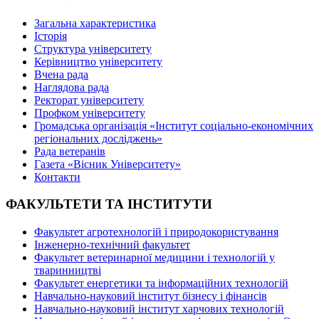
Загальна характеристика
Історія
Структура університету
Керівництво університету
Вчена рада
Наглядова рада
Ректорат університету
Профком університету
Громадська організація «Інститут соціально-економічних
регіональних досліджень»
Рада ветеранів
Газета «Вісник Університету»
Контакти
ФАКУЛЬТЕТИ ТА ІНСТИТУТИ
Факультет агротехнологій і природокористування
Інженерно-технічний факультет
Факультет ветеринарної медицини і технологій у
тваринництві
Факультет енергетики та інформаційних технологій
Навчально-науковий інститут бізнесу і фінансів
Навчально-науковий інститут харчових технологій