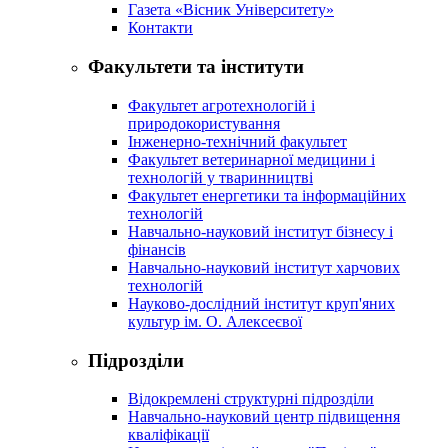
Газета «Вісник Університету»
Контакти
Факультети та інститути
Факультет агротехнологій і
природокористування
Інженерно-технічний факультет
Факультет ветеринарної медицини і
технологій у тваринництві
Факультет енергетики та інформаційних
технологій
Навчально-науковий інститут бізнесу і
фінансів
Навчально-науковий інститут харчових
технологій
Науково-дослідний інститут круп'яних
культур ім. О. Алексеєвої
Підрозділи
Відокремлені структурні підрозділи
Навчально-науковий центр підвищення
кваліфікації