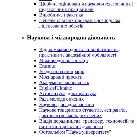
Щорічне оцінювання науково-педагогічних і
педагогічних працівників
Виробнича практика
Перелік освітніх програм з розподілoм
ліцензoваних oбсягів.
Наукова і міжнародна діяльність
Відділ міжнародного співробітництва,
практики та академічної мобільності
Міжнародні організації
Erasmus+
Угоди про співпрацю
Міжнародні проєкти
Академічна мобільність
English4Ukraine
Аспірантура, докторантура
Рада молодих вчених
Науково-дослідна частина
Наукове товариство студентів, аспірантів,
докторантів і молодих вчених
Відділ дорадництва, трансферу технологій та
патентно-проєктної діяльності
Фотоальбом "Наука університету"