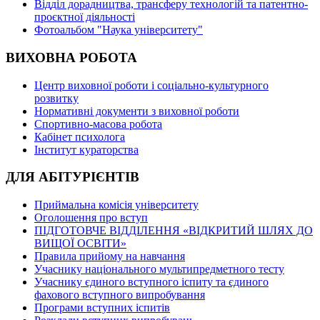
Відділ дорадництва, трансферу технологій та патентно-
проєктної діяльності
Фотоальбом "Наука університету"
ВИХОВНА РОБОТА
Центр виховної роботи і соціально-культурного
розвитку
Нормативні документи з виховної роботи
Спортивно-масова робота
Кабінет психолога
Інститут кураторства
ДЛЯ АБІТУРІЄНТІВ
Приймальна комісія університету
Оголошення про вступ
ПІДГОТОВЧЕ ВІДДІЛЕННЯ «ВІДКРИТИЙ ШЛЯХ ДО
ВИЩОЇ ОСВІТИ»
Правила прийому на навчання
Учаснику національного мультипредметного тесту
Учаснику єдиного вступного іспиту та єдиного
фахового вступного випробування
Програми вступних іспитів