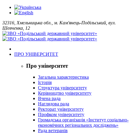
32316, Хмельницька обл., м. Кам'янець-Подільський, вул.
Шевченка, 12
ПРО УНІВЕРСИТЕТ
Про університет
Загальна характеристика
Історія
Структура університету
Керівництво університету
Вчена рада
Наглядова рада
Ректорат університету
Профком університету
Громадська організація «Інститут соціально-
економічних регіональних досліджень»
Рада ветеранів