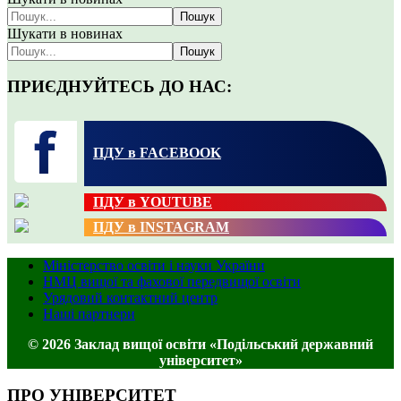
Пошук
Шукати в новинах
Пошук
ПРИЄДНУЙТЕСЬ ДО НАС:
ПДУ в FACEBOOK
ПДУ в YOUTUBE
ПДУ в INSTAGRAM
Міністерство освіти і науки України
НМЦ вищої та фахової передвищої освіти
Урядовий контактний центр
Наші партнери
© 2026 Заклад вищої освіти «Подільський державний
університет»
ПРО УНІВЕРСИТЕТ