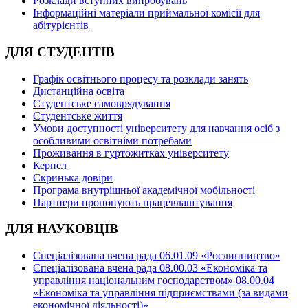
Розклади вступних випробувань
Інформаційні матеріали приймальної комісії для
абітурієнтів
ДЛЯ СТУДЕНТІВ
Графік освітнього процесу та розклади занять
Дистанційна освіта
Студентське самоврядування
Студентське життя
Умови доступності університету для навчання осіб з
особливими освітніми потребами
Проживання в гуртожитках університету
Кернел
Скринька довіри
Програма внутрішньої академічної мобільності
Партнери пропонують працевлаштування
ДЛЯ НАУКОВЦІВ
Спеціалізована вчена рада 06.01.09 «Рослинництво»
Спеціалізована вчена рада 08.00.03 «Економіка та
управління національним господарством» 08.00.04
«Економіка та управління підприємствами (за видами
економічної діяльності)»