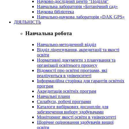
Науково-дослідний центр "Поділля"
Навчальна лабораторія «Ботанічний сад»
Наукова бібліотека
Навчально-наукова лабораторія «DAK GPS»
ДІЯЛЬНІСТЬ
Навчальна робота
Навчально-методичний відділ
Відділ ліцензування, акредитації та якості
освіти
Нормативні документи з планування та
організації освітнього процесу
Відомості про освітні програми, які
реалізуються в університеті
Інформаційна сторінка для гарантів освітніх
програм
Акредитація освітніх програм
Навчальні плани
Силабуси, робочі програми
Каталоги вибіркових дисциплін для
забезпечення вибору здобувачами
Моніторинг якості освіти в університеті
Щорічне оцінювання здобувачів вищої
освіти