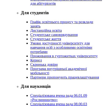
для абітурієнтів
Для студентів
Графік освітнього процесу та розклади
занять
Дистанційна освіта
Студентське самоврядування
Студентське життя
Умови доступності університету для
навчання осіб з особливими освітніми
потребами
Проживання в гуртожитках університету
Кернел
Скринька довіри
Програма внутрішньої академічної
мобільності
Партнери пропонують працевлаштування
Для науковців
Спеціалізована вчена рада 06.01.09
«Рослинництво»
Спеціалізована вчена рада 08.00.03