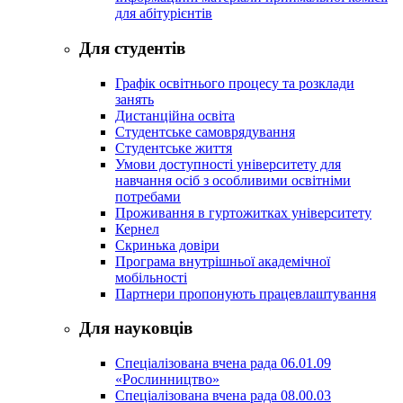
для абітурієнтів
Для студентів
Графік освітнього процесу та розклади
занять
Дистанційна освіта
Студентське самоврядування
Студентське життя
Умови доступності університету для
навчання осіб з особливими освітніми
потребами
Проживання в гуртожитках університету
Кернел
Скринька довіри
Програма внутрішньої академічної
мобільності
Партнери пропонують працевлаштування
Для науковців
Спеціалізована вчена рада 06.01.09
«Рослинництво»
Спеціалізована вчена рада 08.00.03