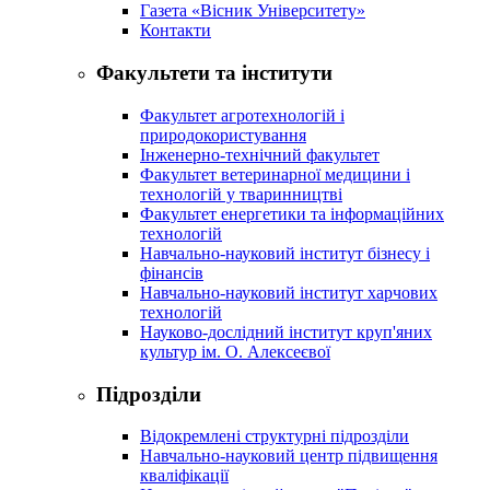
Газета «Вісник Університету»
Контакти
Факультети та інститути
Факультет агротехнологій і
природокористування
Інженерно-технічний факультет
Факультет ветеринарної медицини і
технологій у тваринництві
Факультет енергетики та інформаційних
технологій
Навчально-науковий інститут бізнесу і
фінансів
Навчально-науковий інститут харчових
технологій
Науково-дослідний інститут круп'яних
культур ім. О. Алексеєвої
Підрозділи
Відокремлені структурні підрозділи
Навчально-науковий центр підвищення
кваліфікації