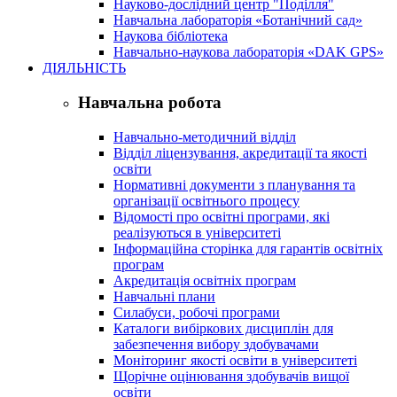
Науково-дослідний центр "Поділля"
Навчальна лабораторія «Ботанічний сад»
Наукова бібліотека
Навчально-наукова лабораторія «DAK GPS»
ДІЯЛЬНІСТЬ
Навчальна робота
Навчально-методичний відділ
Відділ ліцензування, акредитації та якості
освіти
Нормативні документи з планування та
організації освітнього процесу
Відомості про освітні програми, які
реалізуються в університеті
Інформаційна сторінка для гарантів освітніх
програм
Акредитація освітніх програм
Навчальні плани
Силабуси, робочі програми
Каталоги вибіркових дисциплін для
забезпечення вибору здобувачами
Моніторинг якості освіти в університеті
Щорічне оцінювання здобувачів вищої
освіти