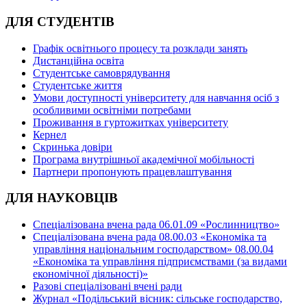
ДЛЯ СТУДЕНТІВ
Графік освітнього процесу та розклади занять
Дистанційна освіта
Студентське самоврядування
Студентське життя
Умови доступності університету для навчання осіб з
особливими освітніми потребами
Проживання в гуртожитках університету
Кернел
Скринька довіри
Програма внутрішньої академічної мобільності
Партнери пропонують працевлаштування
ДЛЯ НАУКОВЦІВ
Спеціалізована вчена рада 06.01.09 «Рослинництво»
Спеціалізована вчена рада 08.00.03 «Економіка та
управління національним господарством» 08.00.04
«Економіка та управління підприємствами (за видами
економічної діяльності)»
Разові спеціалізовані вчені ради
Журнал «Подільський вісник: сільське господарство,