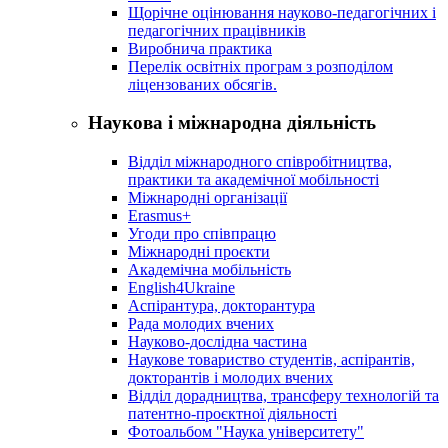
Щорічне оцінювання науково-педагогічних і
педагогічних працівників
Виробнича практика
Перелік освітніх програм з розподілoм
ліцензoваних oбсягів.
Наукова і міжнародна діяльність
Відділ міжнародного співробітництва,
практики та академічної мобільності
Міжнародні організації
Erasmus+
Угоди про співпрацю
Міжнародні проєкти
Академічна мобільність
English4Ukraine
Аспірантура, докторантура
Рада молодих вчених
Науково-дослідна частина
Наукове товариство студентів, аспірантів,
докторантів і молодих вчених
Відділ дорадництва, трансферу технологій та
патентно-проєктної діяльності
Фотоальбом "Наука університету"