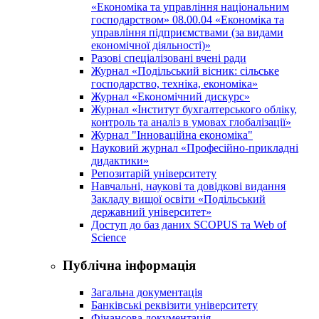
«Економіка та управління національним
господарством» 08.00.04 «Економіка та
управління підприємствами (за видами
економічної діяльності)»
Разові спеціалізовані вчені ради
Журнал «Подільський вісник: сільське
господарство, техніка, економіка»
Журнал «Економічний дискурс»
Журнал «Інститут бухгалтерського обліку,
контроль та аналіз в умовах глобалізації»
Журнал "Інноваційна економіка"
Науковий журнал «Професійно-прикладні
дидактики»
Репозитарій університету
Навчальні, наукові та довідкові видання
Закладу вищої освіти «Подільський
державний університет»
Доступ до баз даних SCOPUS та Web of
Science
Публічна інформація
Загальна документація
Банківські реквізити університету
Фінансова документація