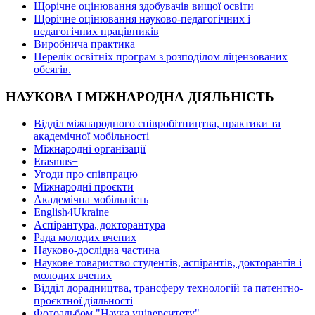
Щорічне оцінювання здобувачів вищої освіти
Щорічне оцінювання науково-педагогічних і
педагогічних працівників
Виробнича практика
Перелік освітніх програм з розподілoм ліцензoваних
oбсягів.
НАУКОВА І МІЖНАРОДНА ДІЯЛЬНІСТЬ
Відділ міжнародного співробітництва, практики та
академічної мобільності
Міжнародні організації
Erasmus+
Угоди про співпрацю
Міжнародні проєкти
Академічна мобільність
English4Ukraine
Аспірантура, докторантура
Рада молодих вчених
Науково-дослідна частина
Наукове товариство студентів, аспірантів, докторантів і
молодих вчених
Відділ дорадництва, трансферу технологій та патентно-
проєктної діяльності
Фотоальбом "Наука університету"