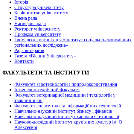
Історія
Структура університету
Керівництво університету
Вчена рада
Наглядова рада
Ректорат університету
Профком університету
Громадська організація «Інститут соціально-економічних
регіональних досліджень»
Рада ветеранів
Газета «Вісник Університету»
Контакти
ФАКУЛЬТЕТИ ТА ІНСТИТУТИ
Факультет агротехнологій і природокористування
Інженерно-технічний факультет
Факультет ветеринарної медицини і технологій у
тваринництві
Факультет енергетики та інформаційних технологій
Навчально-науковий інститут бізнесу і фінансів
Навчально-науковий інститут харчових технологій
Науково-дослідний інститут круп'яних культур ім. О.
Алексеєвої