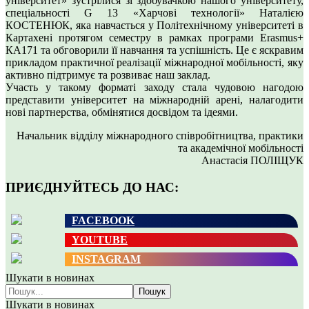
університет» зустрілися зі здобувачкою нашого університету,
спеціальності G 13 «Харчові технології» Наталією
КОСТЕНЮК, яка навчається у Політехнічному університеті в
Картахені протягом семестру в рамках програми Erasmus+
КА171 та обговорили її навчання та успішність. Це є яскравим
прикладом практичної реалізації міжнародної мобільності, яку
активно підтримує та розвиває наш заклад.
Участь у такому форматі заходу стала чудовою нагодою
представити університет на міжнародній арені, налагодити
нові партнерства, обмінятися досвідом та ідеями.
Начальник відділу міжнародного співробітництва, практики
та академічної мобільності
Анастасія ПОЛІЩУК
ПРИЄДНУЙТЕСЬ ДО НАС:
FACEBOOK
YOUTUBE
INSTAGRAM
Шукати в новинах
Пошук
Шукати в новинах