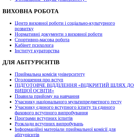
ВИХОВНА РОБОТА
Центр виховної роботи і соціально-культурного
розвитку
Нормативні документи з виховної роботи
Спортивно-масова робота
Кабінет психолога
Інститут кураторства
ДЛЯ АБІТУРІЄНТІВ
Приймальна комісія університету
Оголошення про вступ
ПІДГОТОВЧЕ ВІДДІЛЕННЯ «ВІДКРИТИЙ ШЛЯХ ДО
ВИЩОЇ ОСВІТИ»
Правила прийому на навчання
Учаснику національного мультипредметного тесту
Учаснику єдиного вступного іспиту та єдиного
фахового вступного випробування
Програми вступних іспитів
Розклади вступних випробувань
Інформаційні матеріали приймальної комісії для
абітурієнтів