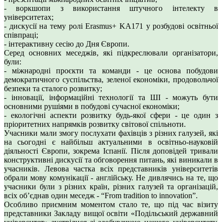
- воркшопи з використання штучного інтелекту в
університетах;
- дискусії на тему ролі Erasmus+ KA171 у розбудові освітньої
співпраці;
- інтерактивну сесію до Дня Європи.
Серед основних меседжів, які підкреслювали організатори,
були:
- міжнародні проєкти та команди - це основа побудови
демократичного суспільства, зеленої економіки, продовольчої
безпеки та сталого розвитку;
- інновації, інформаційні технології та ШІ - можуть бути
основними рушіями в побудові сучасної економіки;
- екологічні аспекти розвитку будь-якої сфери - це один з
пріоритетних напрямків розвитку світової спільноти.
Учасники мали змогу послухати фахівців з різних галузей, які
на сьогодні є найбільш актуальними в освітньо-науковій
діяльності Європи, зокрема Іспанії. Після доповідей тривали
конструктивні дискусії та обговорення питань, які виникали в
учасників. Левова частка всіх представників університетів
обрали мову комунікації - англійську. Не дивлячись на те, що
учасники були з різних країн, різних галузей та організацій,
всіх обʼєднав один меседж - “From tradition to innovation”.
Особливо приємним моментом стало те, що під час візиту
представники Закладу вищої освіти «Подільський державний