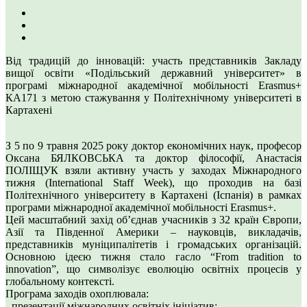
Від традицій до інновацій: участь представників Закладу
вищої освіти «Подільський державний університет» в
програмі міжнародної академічної мобільності Erasmus+
КА171 з метою стажування у Політехнічному університеті в
Картахені
З 5 по 9 травня 2025 року доктор економічних наук, професор
Оксана БЯЛКОВСЬКА та доктор філософії, Анастасія
ПОЛІЩУК взяли активну участь у заходах Міжнародного
тижня (International Staff Week), що проходив на базі
Політехнічного університету в Картахені (Іспанія) в рамках
програми міжнародної академічної мобільності Erasmus+.
Цей масштабний захід об’єднав учасників з 32 країн Європи,
Азії та Південної Америки – науковців, викладачів,
представників муніципалітетів і громадських організацій.
Основною ідеєю тижня стало гасло “From tradition to
innovation”, що символізує еволюцію освітніх процесів у
глобальному контексті.
Програма заходів охоплювала:
- презентації міжнародних освітніх ініціатив;