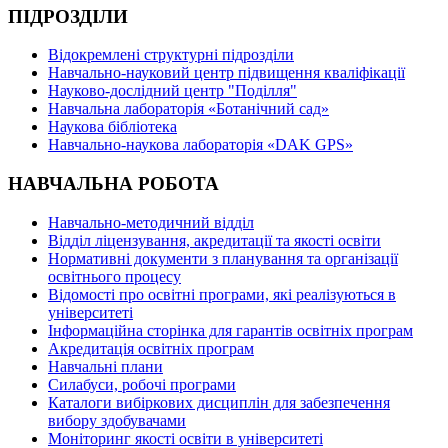
ПІДРОЗДІЛИ
Відокремлені структурні підрозділи
Навчально-науковий центр підвищення кваліфікації
Науково-дослідний центр "Поділля"
Навчальна лабораторія «Ботанічний сад»
Наукова бібліотека
Навчально-наукова лабораторія «DAK GPS»
НАВЧАЛЬНА РОБОТА
Навчально-методичний відділ
Відділ ліцензування, акредитації та якості освіти
Нормативні документи з планування та організації
освітнього процесу
Відомості про освітні програми, які реалізуються в
університеті
Інформаційна сторінка для гарантів освітніх програм
Акредитація освітніх програм
Навчальні плани
Силабуси, робочі програми
Каталоги вибіркових дисциплін для забезпечення
вибору здобувачами
Моніторинг якості освіти в університеті