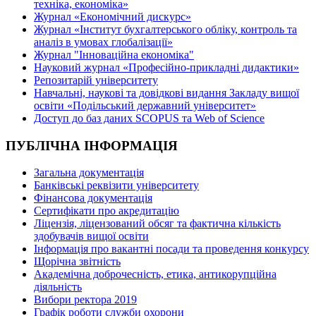
техніка, економіка»
Журнал «Економічний дискурс»
Журнал «Інститут бухгалтерського обліку, контроль та
аналіз в умовах глобалізації»
Журнал "Інноваційна економіка"
Науковий журнал «Професійно-прикладні дидактики»
Репозитарій університету
Навчальні, наукові та довідкові видання Закладу вищої
освіти «Подільський державний університет»
Доступ до баз даних SCOPUS та Web of Science
ПУБЛІЧНА ІНФОРМАЦІЯ
Загальна документація
Банківські реквізити університету
Фінансова документація
Сертифікати про акредитацію
Ліцензія, ліцензований обсяг та фактична кількість
здобувачів вищої освіти
Інформація про вакантні посади та проведення конкурсу
Щорічна звітність
Академічна доброчесність, етика, антикорупційна
діяльність
Вибори ректора 2019
Графік роботи служби охорони