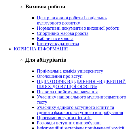
Виховна робота
Центр виховної роботи і соціально-
культурного розвитку
Нормативні документи з виховної роботи
Спортивно-масова робота
Кабінет психолога
Інститут кураторства
КОРИСНА ІНФОРМАЦІЯ
Для абітурієнтів
Приймальна комісія університету
Оголошення про вступ
ПІДГОТОВЧЕ ВІДДІЛЕННЯ «ВІДКРИТИЙ
ШЛЯХ ДО ВИЩОЇ ОСВІТИ»
Правила прийому на навчання
Учаснику національного мультипредметного
тесту
Учаснику єдиного вступного іспиту та
єдиного фахового вступного випробування
Програми вступних іспитів
Розклади вступних випробувань
Інформаційні матеріали приймальної комісії