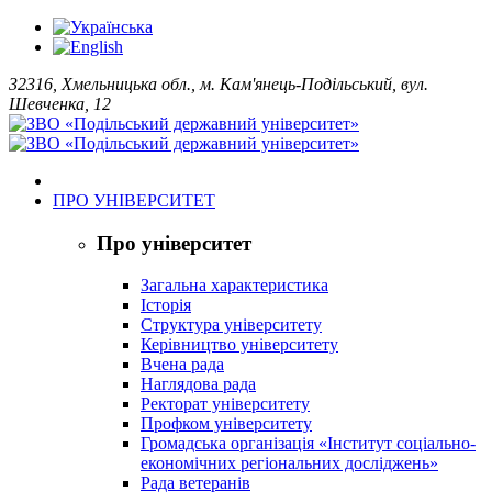
32316, Хмельницька обл., м. Кам'янець-Подільський, вул.
Шевченка, 12
ПРО УНІВЕРСИТЕТ
Про університет
Загальна характеристика
Історія
Структура університету
Керівництво університету
Вчена рада
Наглядова рада
Ректорат університету
Профком університету
Громадська організація «Інститут соціально-
економічних регіональних досліджень»
Рада ветеранів