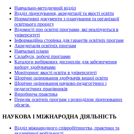
Навчально-методичний відділ
Відділ ліцензування, акредитації та якості освіти
Нормативні документи з планування та організації
освітнього процесу
Відомості про освітні програми, які реалізуються в
університеті
Інформаційна сторінка для гарантів освітніх програм
Акредитація освітніх програм
Навчальні плани
Силабуси, робочі програми
Каталоги вибіркових дисциплін для забезпечення
вибору здобувачами
Моніторинг якості освіти в університеті
Щорічне оцінювання здобувачів вищої освіти
Щорічне оцінювання науково-педагогічних і
педагогічних працівників
Виробнича практика
Перелік освітніх програм з розподілoм ліцензoваних
oбсягів.
НАУКОВА І МІЖНАРОДНА ДІЯЛЬНІСТЬ
Відділ міжнародного співробітництва, практики та
академічної мобільності