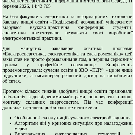
Факультет енергетики та інформаційних технологій
Середа, 11
березня 2026, 14:42
765
На базі факультету енергетики та інформаційних технологій
Закладу вищої освіти «Подільський державний університет»
відбулася науково-практична конференція: студенти-
енергетики презентували результати своєї виробничої
електромонтажної практики.
Для майбутніх бакалаврів освітньої програми
«Електроенергетика, електротехніка та електромеханіка» цей
захід став не просто формальним звітом, а першим серйозним
кроком у професійне середовище. Конференція
продемонструвала: сучасна освіта в ЗВО «ПДУ» - це не лише
підручники, а насамперед реальний досвід на виробничих
об’єктах.
Протягом кількох тижнів здобувачі вищої освіти працювали
пліч-о-пліч із досвідченими майстрами, опановуючи тонкощі
монтажу складних енергосистем. Під час конференції
доповідачі детально розбирали технічні кейси:
Особливості експлуатації сучасного електрообладнання.
Алгоритми дій у кризових ситуаціях при налагодженні
мереж.
Впровадження енергоощадних технологій у