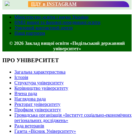
ПДУ в INSTAGRAM
Міністерство освіти і науки України
НМЦ вищої та фахової передвищої освіти
Урядовий контактний центр
Наші партнери
© 2026 Заклад вищої освіти «Подільський державний
університет»
ПРО УНІВЕРСИТЕТ
Загальна характеристика
Історія
Структура університету
Керівництво університету
Вчена рада
Наглядова рада
Ректорат університету
Профком університету
Громадська організація «Інститут соціально-економічних
регіональних досліджень»
Рада ветеранів
Газета «Вісник Університету»