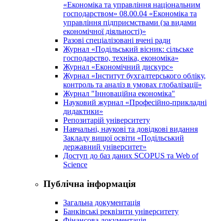
«Економіка та управління національним
господарством» 08.00.04 «Економіка та
управління підприємствами (за видами
економічної діяльності)»
Разові спеціалізовані вчені ради
Журнал «Подільський вісник: сільське
господарство, техніка, економіка»
Журнал «Економічний дискурс»
Журнал «Інститут бухгалтерського обліку,
контроль та аналіз в умовах глобалізації»
Журнал "Інноваційна економіка"
Науковий журнал «Професійно-прикладні
дидактики»
Репозитарій університету
Навчальні, наукові та довідкові видання
Закладу вищої освіти «Подільський
державний університет»
Доступ до баз даних SCOPUS та Web of
Science
Публічна інформація
Загальна документація
Банківські реквізити університету
Фінансова документація