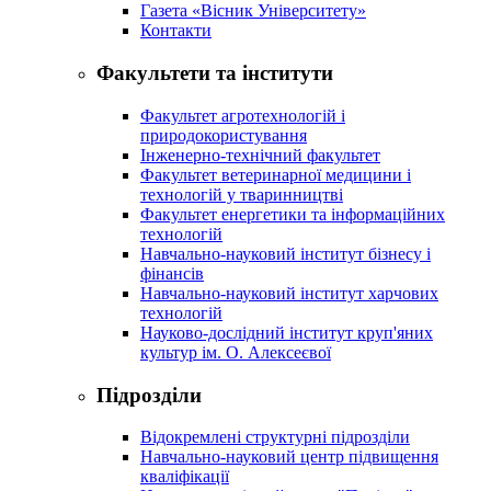
Газета «Вісник Університету»
Контакти
Факультети та інститути
Факультет агротехнологій і
природокористування
Інженерно-технічний факультет
Факультет ветеринарної медицини і
технологій у тваринництві
Факультет енергетики та інформаційних
технологій
Навчально-науковий інститут бізнесу і
фінансів
Навчально-науковий інститут харчових
технологій
Науково-дослідний інститут круп'яних
культур ім. О. Алексеєвої
Підрозділи
Відокремлені структурні підрозділи
Навчально-науковий центр підвищення
кваліфікації