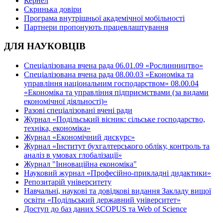
Кернел
Скринька довіри
Програма внутрішньої академічної мобільності
Партнери пропонують працевлаштування
ДЛЯ НАУКОВЦІВ
Спеціалізована вчена рада 06.01.09 «Рослинництво»
Спеціалізована вчена рада 08.00.03 «Економіка та
управління національним господарством» 08.00.04
«Економіка та управління підприємствами (за видами
економічної діяльності)»
Разові спеціалізовані вчені ради
Журнал «Подільський вісник: сільське господарство,
техніка, економіка»
Журнал «Економічний дискурс»
Журнал «Інститут бухгалтерського обліку, контроль та
аналіз в умовах глобалізації»
Журнал "Інноваційна економіка"
Науковий журнал «Професійно-прикладні дидактики»
Репозитарій університету
Навчальні, наукові та довідкові видання Закладу вищої
освіти «Подільський державний університет»
Доступ до баз даних SCOPUS та Web of Science