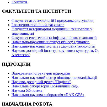
Контакти
ФАКУЛЬТЕТИ ТА ІНСТИТУТИ
Факультет агротехнологій і природокористування
Інженерно-технічний факультет
Факультет ветеринарної медицини і технологій у
тваринництві
Факультет енергетики та інформаційних технологій
Навчально-науковий інститут бізнесу і фінансів
Навчально-науковий інститут харчових технологій
Науково-дослідний інститут круп'яних культур ім. О.
Алексеєвої
ПІДРОЗДІЛИ
Відокремлені структурні підрозділи
Навчально-науковий центр підвищення кваліфікації
Науково-дослідний центр "Поділля"
Навчальна лабораторія «Ботанічний сад»
Наукова бібліотека
Навчально-наукова лабораторія «DAK GPS»
НАВЧАЛЬНА РОБОТА