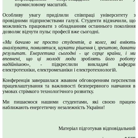
промисловому масштабі.
Особливу увагу приділили співпраці університету з
провідними підприємствами галузі. Студенти відзначили, що
можливість працювати з обладнанням останнього покоління
дозволяє відчути пульс професії вже сьогодні.
«Ми бачимо не просто студентів, а колег, які вміють
аналізувати, помилятися, шукати рішення і, зрештою, давати
результат. Енергетика сьогодні - це серце країни, і ми
впевнені, що ці молоді люди зроблять його роботу
надійнішою»,
- підкреслили викладачі кафедри
електротехніки, електромеханіки і електротехнологій.
Конференція завершилася жвавим обговоренням перспектив
працевлаштування та важливості безперервного навчання в
умовах стрімкого технологічного розвитку.
Ми пишаємося нашими студентами, які своєю працею
наближають енергетичну незалежність України!
Матеріал підготував відповідальний