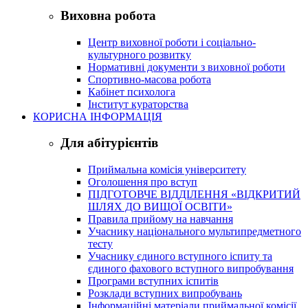
Виховна робота
Центр виховної роботи і соціально-
культурного розвитку
Нормативні документи з виховної роботи
Спортивно-масова робота
Кабінет психолога
Інститут кураторства
КОРИСНА ІНФОРМАЦІЯ
Для абітурієнтів
Приймальна комісія університету
Оголошення про вступ
ПІДГОТОВЧЕ ВІДДІЛЕННЯ «ВІДКРИТИЙ
ШЛЯХ ДО ВИЩОЇ ОСВІТИ»
Правила прийому на навчання
Учаснику національного мультипредметного
тесту
Учаснику єдиного вступного іспиту та
єдиного фахового вступного випробування
Програми вступних іспитів
Розклади вступних випробувань
Інформаційні матеріали приймальної комісії