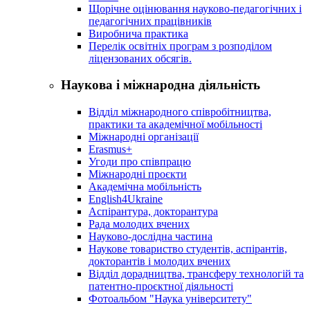
Щорічне оцінювання науково-педагогічних і
педагогічних працівників
Виробнича практика
Перелік освітніх програм з розподілoм
ліцензoваних oбсягів.
Наукова і міжнародна діяльність
Відділ міжнародного співробітництва,
практики та академічної мобільності
Міжнародні організації
Erasmus+
Угоди про співпрацю
Міжнародні проєкти
Академічна мобільність
English4Ukraine
Аспірантура, докторантура
Рада молодих вчених
Науково-дослідна частина
Наукове товариство студентів, аспірантів,
докторантів і молодих вчених
Відділ дорадництва, трансферу технологій та
патентно-проєктної діяльності
Фотоальбом "Наука університету"