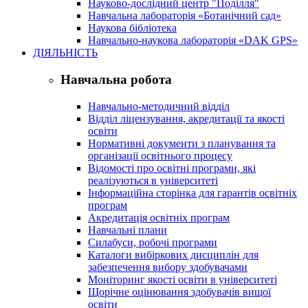
Науково-дослідний центр "Поділля"
Навчальна лабораторія «Ботанічний сад»
Наукова бібліотека
Навчально-наукова лабораторія «DAK GPS»
ДІЯЛЬНІСТЬ
Навчальна робота
Навчально-методичний відділ
Відділ ліцензування, акредитації та якості
освіти
Нормативні документи з планування та
організації освітнього процесу
Відомості про освітні програми, які
реалізуються в університеті
Інформаційна сторінка для гарантів освітніх
програм
Акредитація освітніх програм
Навчальні плани
Силабуси, робочі програми
Каталоги вибіркових дисциплін для
забезпечення вибору здобувачами
Моніторинг якості освіти в університеті
Щорічне оцінювання здобувачів вищої
освіти