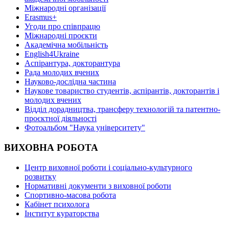
Міжнародні організації
Erasmus+
Угоди про співпрацю
Міжнародні проєкти
Академічна мобільність
English4Ukraine
Аспірантура, докторантура
Рада молодих вчених
Науково-дослідна частина
Наукове товариство студентів, аспірантів, докторантів і
молодих вчених
Відділ дорадництва, трансферу технологій та патентно-
проєктної діяльності
Фотоальбом "Наука університету"
ВИХОВНА РОБОТА
Центр виховної роботи і соціально-культурного
розвитку
Нормативні документи з виховної роботи
Спортивно-масова робота
Кабінет психолога
Інститут кураторства