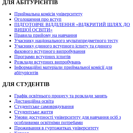
ДЛЯ АБІТУРІЄНТІВ
Приймальна комісія університету
Оголошення про вступ
ПІДГОТОВЧЕ ВІДДІЛЕННЯ «ВІДКРИТИЙ ШЛЯХ ДО
ВИЩОЇ ОСВІТИ»
Правила прийому на навчання
Учаснику національного мультипредметного тесту
Учаснику єдиного вступного іспиту та єдиного
фахового вступного випробування
Програми вступних іспитів
Розклади вступних випробувань
Інформаційні матеріали приймальної комісії для
абітурієнтів
ДЛЯ СТУДЕНТІВ
Графік освітнього процесу та розклади занять
Дистанційна освіта
Студентське самоврядування
Студентське життя
Умови доступності університету для навчання осіб з
особливими освітніми потребами
Проживання в гуртожитках університету