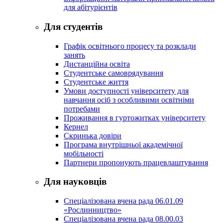
для абітурієнтів
Для студентів
Графік освітнього процесу та розклади
занять
Дистанційна освіта
Студентське самоврядування
Студентське життя
Умови доступності університету для
навчання осіб з особливими освітніми
потребами
Проживання в гуртожитках університету
Кернел
Скринька довіри
Програма внутрішньої академічної
мобільності
Партнери пропонують працевлаштування
Для науковців
Спеціалізована вчена рада 06.01.09
«Рослинництво»
Спеціалізована вчена рада 08.00.03