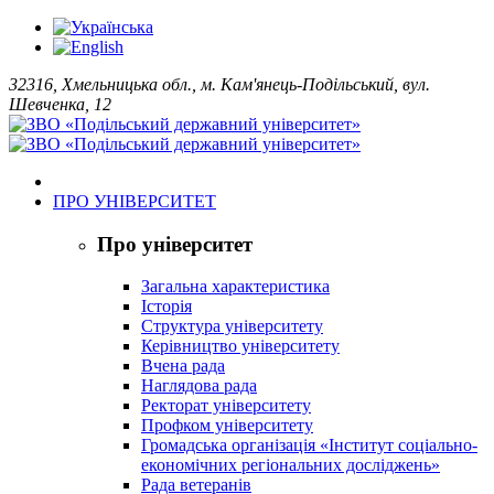
32316, Хмельницька обл., м. Кам'янець-Подільський, вул.
Шевченка, 12
ПРО УНІВЕРСИТЕТ
Про університет
Загальна характеристика
Історія
Структура університету
Керівництво університету
Вчена рада
Наглядова рада
Ректорат університету
Профком університету
Громадська організація «Інститут соціально-
економічних регіональних досліджень»
Рада ветеранів