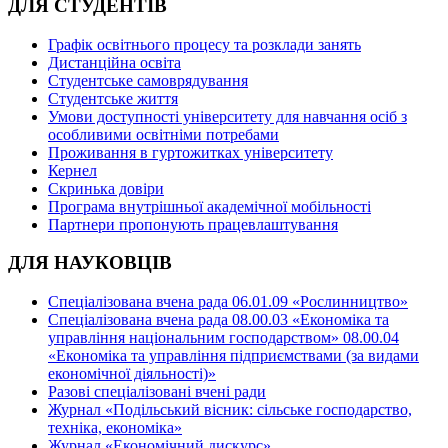
ДЛЯ СТУДЕНТІВ
Графік освітнього процесу та розклади занять
Дистанційна освіта
Студентське самоврядування
Студентське життя
Умови доступності університету для навчання осіб з
особливими освітніми потребами
Проживання в гуртожитках університету
Кернел
Скринька довіри
Програма внутрішньої академічної мобільності
Партнери пропонують працевлаштування
ДЛЯ НАУКОВЦІВ
Спеціалізована вчена рада 06.01.09 «Рослинництво»
Спеціалізована вчена рада 08.00.03 «Економіка та
управління національним господарством» 08.00.04
«Економіка та управління підприємствами (за видами
економічної діяльності)»
Разові спеціалізовані вчені ради
Журнал «Подільський вісник: сільське господарство,
техніка, економіка»
Журнал «Економічний дискурс»