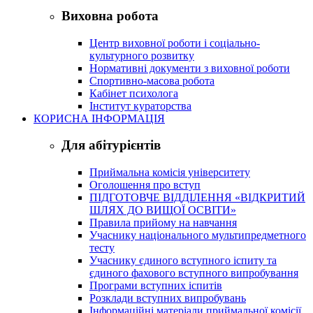
Виховна робота
Центр виховної роботи і соціально-
культурного розвитку
Нормативні документи з виховної роботи
Спортивно-масова робота
Кабінет психолога
Інститут кураторства
КОРИСНА ІНФОРМАЦІЯ
Для абітурієнтів
Приймальна комісія університету
Оголошення про вступ
ПІДГОТОВЧЕ ВІДДІЛЕННЯ «ВІДКРИТИЙ
ШЛЯХ ДО ВИЩОЇ ОСВІТИ»
Правила прийому на навчання
Учаснику національного мультипредметного
тесту
Учаснику єдиного вступного іспиту та
єдиного фахового вступного випробування
Програми вступних іспитів
Розклади вступних випробувань
Інформаційні матеріали приймальної комісії