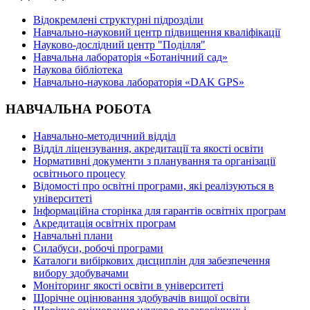
Відокремлені структурні підрозділи
Навчально-науковий центр підвищення кваліфікації
Науково-дослідний центр "Поділля"
Навчальна лабораторія «Ботанічний сад»
Наукова бібліотека
Навчально-наукова лабораторія «DAK GPS»
НАВЧАЛЬНА РОБОТА
Навчально-методичний відділ
Відділ ліцензування, акредитації та якості освіти
Нормативні документи з планування та організації
освітнього процесу
Відомості про освітні програми, які реалізуються в
університеті
Інформаційна сторінка для гарантів освітніх програм
Акредитація освітніх програм
Навчальні плани
Силабуси, робочі програми
Каталоги вибіркових дисциплін для забезпечення
вибору здобувачами
Моніторинг якості освіти в університеті
Щорічне оцінювання здобувачів вищої освіти