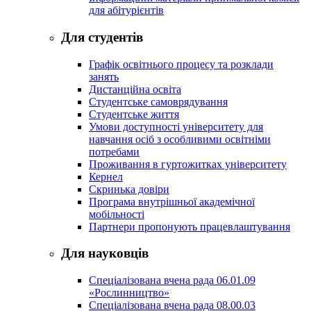
для абітурієнтів
Для студентів
Графік освітнього процесу та розклади
занять
Дистанційна освіта
Студентське самоврядування
Студентське життя
Умови доступності університету для
навчання осіб з особливими освітніми
потребами
Проживання в гуртожитках університету
Кернел
Скринька довіри
Програма внутрішньої академічної
мобільності
Партнери пропонують працевлаштування
Для науковців
Спеціалізована вчена рада 06.01.09
«Рослинництво»
Спеціалізована вчена рада 08.00.03