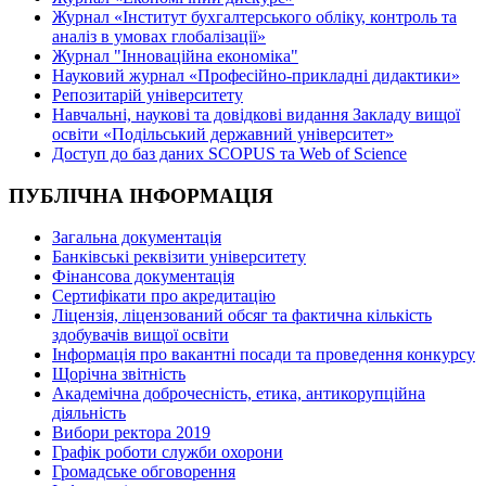
Журнал «Інститут бухгалтерського обліку, контроль та
аналіз в умовах глобалізації»
Журнал "Інноваційна економіка"
Науковий журнал «Професійно-прикладні дидактики»
Репозитарій університету
Навчальні, наукові та довідкові видання Закладу вищої
освіти «Подільський державний університет»
Доступ до баз даних SCOPUS та Web of Science
ПУБЛІЧНА ІНФОРМАЦІЯ
Загальна документація
Банківські реквізити університету
Фінансова документація
Сертифікати про акредитацію
Ліцензія, ліцензований обсяг та фактична кількість
здобувачів вищої освіти
Інформація про вакантні посади та проведення конкурсу
Щорічна звітність
Академічна доброчесність, етика, антикорупційна
діяльність
Вибори ректора 2019
Графік роботи служби охорони
Громадське обговорення