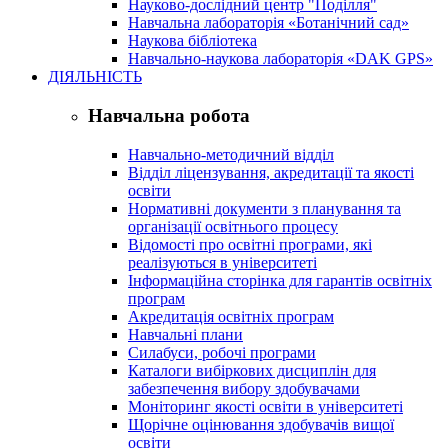
Науково-дослідний центр "Поділля"
Навчальна лабораторія «Ботанічний сад»
Наукова бібліотека
Навчально-наукова лабораторія «DAK GPS»
ДІЯЛЬНІСТЬ
Навчальна робота
Навчально-методичний відділ
Відділ ліцензування, акредитації та якості
освіти
Нормативні документи з планування та
організації освітнього процесу
Відомості про освітні програми, які
реалізуються в університеті
Інформаційна сторінка для гарантів освітніх
програм
Акредитація освітніх програм
Навчальні плани
Силабуси, робочі програми
Каталоги вибіркових дисциплін для
забезпечення вибору здобувачами
Моніторинг якості освіти в університеті
Щорічне оцінювання здобувачів вищої
освіти