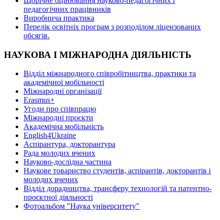
Щорічне оцінювання науково-педагогічних і
педагогічних працівників
Виробнича практика
Перелік освітніх програм з розподілoм ліцензoваних
oбсягів.
НАУКОВА І МІЖНАРОДНА ДІЯЛЬНІСТЬ
Відділ міжнародного співробітництва, практики та
академічної мобільності
Міжнародні організації
Erasmus+
Угоди про співпрацю
Міжнародні проєкти
Академічна мобільність
English4Ukraine
Аспірантура, докторантура
Рада молодих вчених
Науково-дослідна частина
Наукове товариство студентів, аспірантів, докторантів і
молодих вчених
Відділ дорадництва, трансферу технологій та патентно-
проєктної діяльності
Фотоальбом "Наука університету"