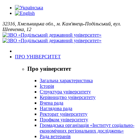
32316, Хмельницька обл., м. Кам'янець-Подільський, вул.
Шевченка, 12
ПРО УНІВЕРСИТЕТ
Про університет
Загальна характеристика
Історія
Структура університету
Керівництво університету
Вчена рада
Наглядова рада
Ректорат університету
Профком університету
Громадська організація «Інститут соціально-
економічних регіональних досліджень»
Рада ветеранів