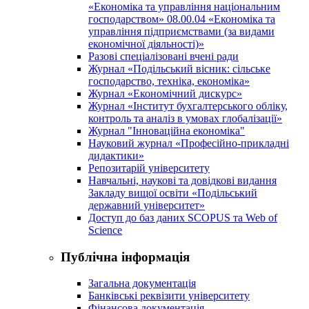
«Економіка та управління національним
господарством» 08.00.04 «Економіка та
управління підприємствами (за видами
економічної діяльності)»
Разові спеціалізовані вчені ради
Журнал «Подільський вісник: сільське
господарство, техніка, економіка»
Журнал «Економічний дискурс»
Журнал «Інститут бухгалтерського обліку,
контроль та аналіз в умовах глобалізації»
Журнал "Інноваційна економіка"
Науковий журнал «Професійно-прикладні
дидактики»
Репозитарій університету
Навчальні, наукові та довідкові видання
Закладу вищої освіти «Подільський
державний університет»
Доступ до баз даних SCOPUS та Web of
Science
Публічна інформація
Загальна документація
Банківські реквізити університету
Фінансова документація