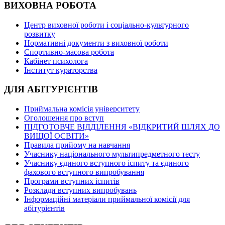
ВИХОВНА РОБОТА
Центр виховної роботи і соціально-культурного
розвитку
Нормативні документи з виховної роботи
Спортивно-масова робота
Кабінет психолога
Інститут кураторства
ДЛЯ АБІТУРІЄНТІВ
Приймальна комісія університету
Оголошення про вступ
ПІДГОТОВЧЕ ВІДДІЛЕННЯ «ВІДКРИТИЙ ШЛЯХ ДО
ВИЩОЇ ОСВІТИ»
Правила прийому на навчання
Учаснику національного мультипредметного тесту
Учаснику єдиного вступного іспиту та єдиного
фахового вступного випробування
Програми вступних іспитів
Розклади вступних випробувань
Інформаційні матеріали приймальної комісії для
абітурієнтів