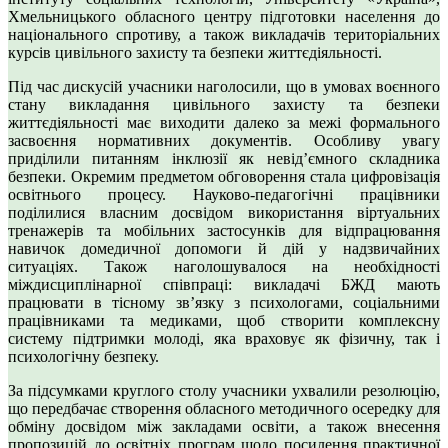
Хмельницького обласного центру підготовки населення до
національного спротиву, а також викладачів територіальних
курсів цивільного захисту та безпеки життєдіяльності.
Під час дискусій учасники наголосили, що в умовах воєнного
стану викладання цивільного захисту та безпеки
життєдіяльності має виходити далеко за межі формального
засвоєння нормативних документів. Особливу увагу
приділили питанням інклюзії як невід’ємного складника
безпеки. Окремим предметом обговорення стала цифровізація
освітнього процесу. Науково-педагогічні працівники
поділилися власним досвідом використання віртуальних
тренажерів та мобільних застосунків для відпрацювання
навичок домедичної допомоги й дій у надзвичайних
ситуаціях. Також наголошувалося на необхідності
міждисциплінарної співпраці: викладачі БЖД мають
працювати в тісному зв’язку з психологами, соціальними
працівниками та медиками, щоб створити комплексну
систему підтримки молоді, яка враховує як фізичну, так і
психологічну безпеку.
За підсумками круглого столу учасники ухвалили резолюцію,
що передбачає створення обласного методичного осередку для
обміну досвідом між закладами освіти, а також внесення
пропозицій до освітніх програм щодо посилення практичної