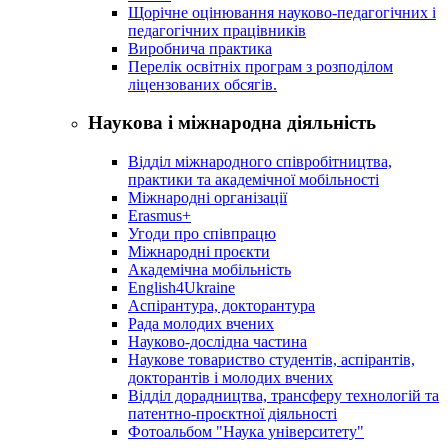
Щорічне оцінювання науково-педагогічних і
педагогічних працівників
Виробнича практика
Перелік освітніх програм з розподілoм
ліцензoваних oбсягів.
Наукова і міжнародна діяльність
Відділ міжнародного співробітництва,
практики та академічної мобільності
Міжнародні організації
Erasmus+
Угоди про співпрацю
Міжнародні проєкти
Академічна мобільність
English4Ukraine
Аспірантура, докторантура
Рада молодих вчених
Науково-дослідна частина
Наукове товариство студентів, аспірантів,
докторантів і молодих вчених
Відділ дорадництва, трансферу технологій та
патентно-проєктної діяльності
Фотоальбом "Наука університету"