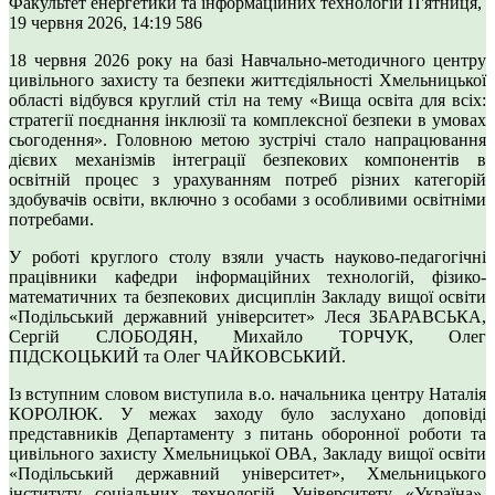
Факультет енергетики та інформаційних технологій
П'ятниця,
19 червня 2026, 14:19
586
18 червня 2026 року на базі Навчально-методичного центру
цивільного захисту та безпеки життєдіяльності Хмельницької
області відбувся круглий стіл на тему «Вища освіта для всіх:
стратегії поєднання інклюзії та комплексної безпеки в умовах
сьогодення». Головною метою зустрічі стало напрацювання
дієвих механізмів інтеграції безпекових компонентів в
освітній процес з урахуванням потреб різних категорій
здобувачів освіти, включно з особами з особливими освітніми
потребами.
У роботі круглого столу взяли участь науково-педагогічні
працівники кафедри інформаційних технологій, фізико-
математичних та безпекових дисциплін Закладу вищої освіти
«Подільський державний університет» Леся ЗБАРАВСЬКА,
Сергій СЛОБОДЯН, Михайло ТОРЧУК, Олег
ПІДСКОЦЬКИЙ та Олег ЧАЙКОВСЬКИЙ.
Із вступним словом виступила в.о. начальника центру Наталія
КОРОЛЮК. У межах заходу було заслухано доповіді
представників Департаменту з питань оборонної роботи та
цивільного захисту Хмельницької ОВА, Закладу вищої освіти
«Подільський державний університет», Хмельницького
інституту соціальних технологій, Університету «Україна»,