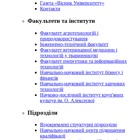
Газета «Вісник Університету»
Контакти
Факультети та інститути
Факультет агротехнологій і
природокористування
Інженерно-технічний факультет
Факультет ветеринарної медицини і
технологій у тваринництві
Факультет енергетики та інформаційних
технологій
Навчально-науковий інститут бізнесу і
фінансів
Навчально-науковий інститут харчових
технологій
Науково-дослідний інститут круп'яних
культур ім. О. Алексеєвої
Підрозділи
Відокремлені структурні підрозділи
Навчально-науковий центр підвищення
кваліфікації