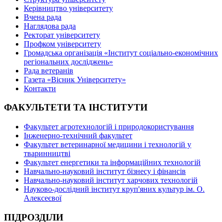
Керівництво університету
Вчена рада
Наглядова рада
Ректорат університету
Профком університету
Громадська організація «Інститут соціально-економічних
регіональних досліджень»
Рада ветеранів
Газета «Вісник Університету»
Контакти
ФАКУЛЬТЕТИ ТА ІНСТИТУТИ
Факультет агротехнологій і природокористування
Інженерно-технічний факультет
Факультет ветеринарної медицини і технологій у
тваринництві
Факультет енергетики та інформаційних технологій
Навчально-науковий інститут бізнесу і фінансів
Навчально-науковий інститут харчових технологій
Науково-дослідний інститут круп'яних культур ім. О.
Алексеєвої
ПІДРОЗДІЛИ