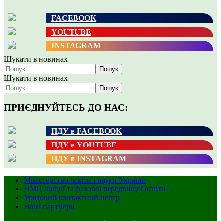
FACEBOOK
YOUTUBE
INSTAGRAM
Шукати в новинах
Пошук
Шукати в новинах
Пошук
ПРИЄДНУЙТЕСЬ ДО НАС:
ПДУ в FACEBOOK
ПДУ в YOUTUBE
ПДУ в INSTAGRAM
Міністерство освіти і науки України
НМЦ вищої та фахової передвищої освіти
Урядовий контактний центр
Наші партнери