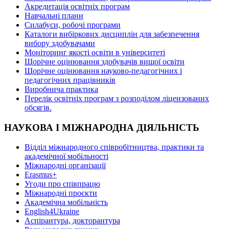
Акредитація освітніх програм
Навчальні плани
Силабуси, робочі програми
Каталоги вибіркових дисциплін для забезпечення
вибору здобувачами
Моніторинг якості освіти в університеті
Щорічне оцінювання здобувачів вищої освіти
Щорічне оцінювання науково-педагогічних і
педагогічних працівників
Виробнича практика
Перелік освітніх програм з розподілoм ліцензoваних
oбсягів.
НАУКОВА І МІЖНАРОДНА ДІЯЛЬНІСТЬ
Відділ міжнародного співробітництва, практики та
академічної мобільності
Міжнародні організації
Erasmus+
Угоди про співпрацю
Міжнародні проєкти
Академічна мобільність
English4Ukraine
Аспірантура, докторантура