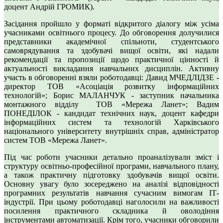
доцент Андрій ГРОМИК).
Засідання пройшло у форматі відкритого діалогу між усіма
учасниками освітнього процесу. До обговорення долучилися
представники академічної спільноти, студентського
самоврядування та здобувачі вищої освіти, які надали
рекомендації та пропозиції щодо практичної цінності й
актуальності викладання навчальних дисциплін. Активну
участь в обговоренні взяли роботодавці: Давид МЧЕДЛІДЗЕ -
директор ТОВ «Асоціація розвитку інформаційних
технологій»; Борис МАЛАНЧУК - заступник начальника
монтажного відділу ТОВ «Мережа Ланет»; Вадим
ПОНЕДІЛОК - кандидат технічних наук, доцент кафедри
інформаційних систем та технологій Харківського
національного університету внутрішніх справ, адміністратор
систем ТОВ «Мережа Ланет».
Під час роботи учасники детально проаналізували зміст і
структуру освітньо-професійної програми, навчального плану,
а також практичну підготовку здобувачів вищої освіти.
Основну увагу було зосереджено на аналізі відповідності
програмних результатів навчання сучасним вимогам ІТ-
індустрії. При цьому роботодавці наголосили на важливості
посилення практичного складника й оволодіння
інструментами автоматизації. Крім того, учасники обговорили