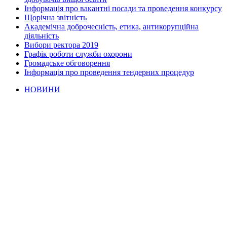
Інформація про вакантні посади та проведення конкурсу
Щорічна звітність
Академічна доброчесність, етика, антикорупційна
діяльність
Вибори ректора 2019
Графік роботи служби охорони
Громадське обговорення
Інформація про проведення тендерних процедур
НОВИНИ