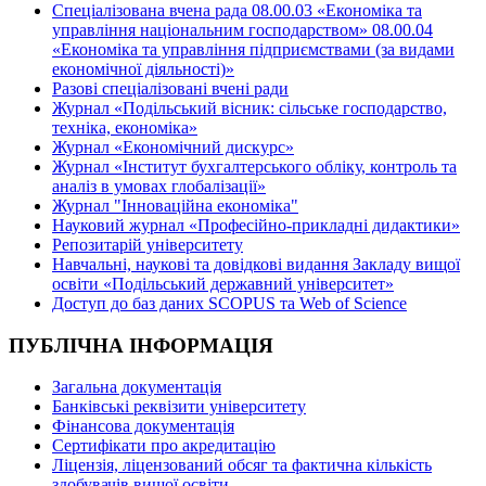
Спеціалізована вчена рада 08.00.03 «Економіка та
управління національним господарством» 08.00.04
«Економіка та управління підприємствами (за видами
економічної діяльності)»
Разові спеціалізовані вчені ради
Журнал «Подільський вісник: сільське господарство,
техніка, економіка»
Журнал «Економічний дискурс»
Журнал «Інститут бухгалтерського обліку, контроль та
аналіз в умовах глобалізації»
Журнал "Інноваційна економіка"
Науковий журнал «Професійно-прикладні дидактики»
Репозитарій університету
Навчальні, наукові та довідкові видання Закладу вищої
освіти «Подільський державний університет»
Доступ до баз даних SCOPUS та Web of Science
ПУБЛІЧНА ІНФОРМАЦІЯ
Загальна документація
Банківські реквізити університету
Фінансова документація
Сертифікати про акредитацію
Ліцензія, ліцензований обсяг та фактична кількість
здобувачів вищої освіти