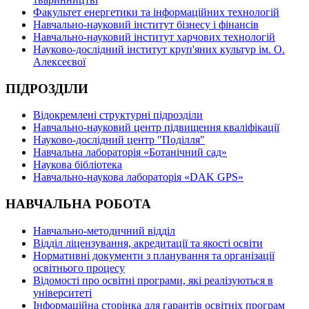
Факультет енергетики та інформаційних технологій
Навчально-науковий інститут бізнесу і фінансів
Навчально-науковий інститут харчових технологій
Науково-дослідний інститут круп'яних культур ім. О.
Алексеєвої
ПІДРОЗДІЛИ
Відокремлені структурні підрозділи
Навчально-науковий центр підвищення кваліфікації
Науково-дослідний центр "Поділля"
Навчальна лабораторія «Ботанічний сад»
Наукова бібліотека
Навчально-наукова лабораторія «DAK GPS»
НАВЧАЛЬНА РОБОТА
Навчально-методичний відділ
Відділ ліцензування, акредитації та якості освіти
Нормативні документи з планування та організації
освітнього процесу
Відомості про освітні програми, які реалізуються в
університеті
Інформаційна сторінка для гарантів освітніх програм