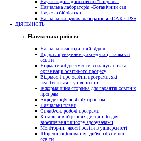
Науково-дослідний центр "Поділля"
Навчальна лабораторія «Ботанічний сад»
Наукова бібліотека
Навчально-наукова лабораторія «DAK GPS»
ДІЯЛЬНІСТЬ
Навчальна робота
Навчально-методичний відділ
Відділ ліцензування, акредитації та якості
освіти
Нормативні документи з планування та
організації освітнього процесу
Відомості про освітні програми, які
реалізуються в університеті
Інформаційна сторінка для гарантів освітніх
програм
Акредитація освітніх програм
Навчальні плани
Силабуси, робочі програми
Каталоги вибіркових дисциплін для
забезпечення вибору здобувачами
Моніторинг якості освіти в університеті
Щорічне оцінювання здобувачів вищої
освіти