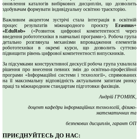
оновлення каталогів вибіркових дисциплін, що дозволить
здобувачам формувати індивідуальну освітню траєкторію.
Важливим акцентом зустрічі стала інтеграція в освітній
процес результатів міжнародного проєкту
Erasmus+
«EduRob»
(«Розвиток цифрової компетентності через
введення робототехніки в навчальні програми»). Робоча група
детально розглянула механізми впровадження елементів
робототехніки в окремі курси, що дозволить суттєво
підвищити рівень цифрової компетентності випускників.
За підсумками конструктивної дискусії робоча група ухвалила
рішення про внесення певних змін до освітньо-професійної
програми «Інформаційні системи і технології», спрямованих
на її максимальну відповідність актуальним запитам ринку
праці та міжнародним стандартам підготовки фахівців.
Андрій ГРОМИК,
доцент кафедри інформаційних технологій, фізико-
математичних та
безпекових дисциплін, гарант ОП
ПРИЄДНУЙТЕСЬ ДО НАС: