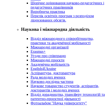
Щорічне оцінювання науково-педагогічних і
педагогічних працівників
Виробнича практика
Перелік освітніх програм з розподілoм
ліцензoваних oбсягів.
Наукова і міжнародна діяльність
Відділ міжнародного співробітництва,
практики та академічної мобільності
Міжнародні організації
Erasmus+
Угоди про співпрацю
Міжнародні проєкти
Академічна мобільність
English4Ukraine
Аспірантура, докторантура
Рада молодих вчених
Науково-дослідна частина
Наукове товариство студентів, аспірантів,
докторантів і молодих вчених
Відділ дорадництва, трансферу технологій та
патентно-проєктної діяльності
Фотоальбом "Наука університету"