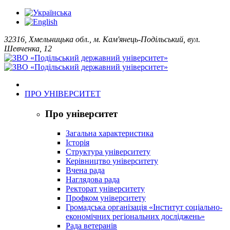
32316, Хмельницька обл., м. Кам'янець-Подільський, вул.
Шевченка, 12
ПРО УНІВЕРСИТЕТ
Про університет
Загальна характеристика
Історія
Структура університету
Керівництво університету
Вчена рада
Наглядова рада
Ректорат університету
Профком університету
Громадська організація «Інститут соціально-
економічних регіональних досліджень»
Рада ветеранів