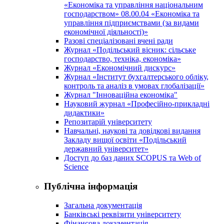
«Економіка та управління національним
господарством» 08.00.04 «Економіка та
управління підприємствами (за видами
економічної діяльності)»
Разові спеціалізовані вчені ради
Журнал «Подільський вісник: сільське
господарство, техніка, економіка»
Журнал «Економічний дискурс»
Журнал «Інститут бухгалтерського обліку,
контроль та аналіз в умовах глобалізації»
Журнал "Інноваційна економіка"
Науковий журнал «Професійно-прикладні
дидактики»
Репозитарій університету
Навчальні, наукові та довідкові видання
Закладу вищої освіти «Подільський
державний університет»
Доступ до баз даних SCOPUS та Web of
Science
Публічна інформація
Загальна документація
Банківські реквізити університету
Фінансова документація