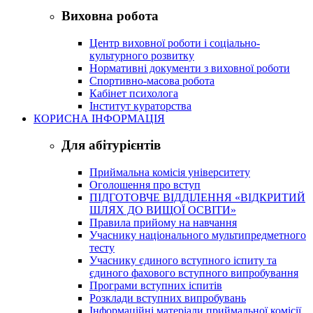
Виховна робота
Центр виховної роботи і соціально-
культурного розвитку
Нормативні документи з виховної роботи
Спортивно-масова робота
Кабінет психолога
Інститут кураторства
КОРИСНА ІНФОРМАЦІЯ
Для абітурієнтів
Приймальна комісія університету
Оголошення про вступ
ПІДГОТОВЧЕ ВІДДІЛЕННЯ «ВІДКРИТИЙ
ШЛЯХ ДО ВИЩОЇ ОСВІТИ»
Правила прийому на навчання
Учаснику національного мультипредметного
тесту
Учаснику єдиного вступного іспиту та
єдиного фахового вступного випробування
Програми вступних іспитів
Розклади вступних випробувань
Інформаційні матеріали приймальної комісії