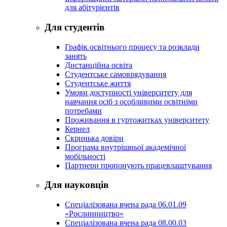
для абітурієнтів
Для студентів
Графік освітнього процесу та розклади
занять
Дистанційна освіта
Студентське самоврядування
Студентське життя
Умови доступності університету для
навчання осіб з особливими освітніми
потребами
Проживання в гуртожитках університету
Кернел
Скринька довіри
Програма внутрішньої академічної
мобільності
Партнери пропонують працевлаштування
Для науковців
Спеціалізована вчена рада 06.01.09
«Рослинництво»
Спеціалізована вчена рада 08.00.03