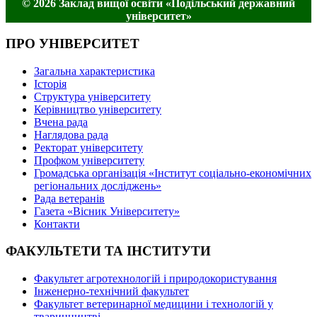
© 2026 Заклад вищої освіти «Подільський державний
університет»
ПРО УНІВЕРСИТЕТ
Загальна характеристика
Історія
Структура університету
Керівництво університету
Вчена рада
Наглядова рада
Ректорат університету
Профком університету
Громадська організація «Інститут соціально-економічних
регіональних досліджень»
Рада ветеранів
Газета «Вісник Університету»
Контакти
ФАКУЛЬТЕТИ ТА ІНСТИТУТИ
Факультет агротехнологій і природокористування
Інженерно-технічний факультет
Факультет ветеринарної медицини і технологій у
тваринництві