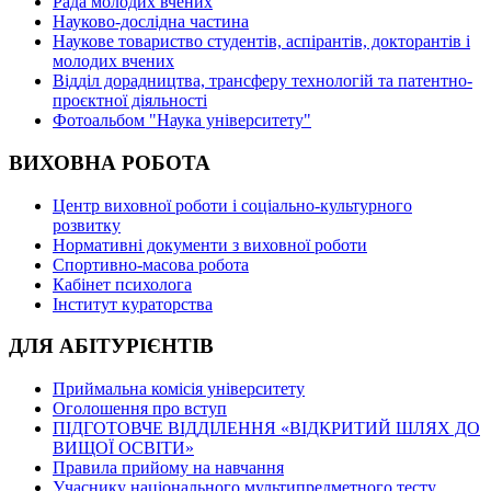
Рада молодих вчених
Науково-дослідна частина
Наукове товариство студентів, аспірантів, докторантів і
молодих вчених
Відділ дорадництва, трансферу технологій та патентно-
проєктної діяльності
Фотоальбом "Наука університету"
ВИХОВНА РОБОТА
Центр виховної роботи і соціально-культурного
розвитку
Нормативні документи з виховної роботи
Спортивно-масова робота
Кабінет психолога
Інститут кураторства
ДЛЯ АБІТУРІЄНТІВ
Приймальна комісія університету
Оголошення про вступ
ПІДГОТОВЧЕ ВІДДІЛЕННЯ «ВІДКРИТИЙ ШЛЯХ ДО
ВИЩОЇ ОСВІТИ»
Правила прийому на навчання
Учаснику національного мультипредметного тесту