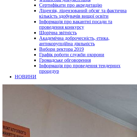
Сертифікати про акредитацію
Ліцензія, ліцензований обсяг та фактична
кількість здобувачів вищої освіти
Інформація про вакантні посади та
проведення конкурсу
Щорічна звітність
Академічна доброчесність, етика,
антикорупційна діяльність
Вибори ректора 2019
Графік роботи служби охорони
Громадське обговорення
Інформація про проведення тендерних
процедур
НОВИНИ