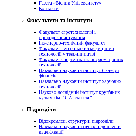
Газета «Вісник Університету»
Контакти
Факультети та інститути
Факультет агротехнологій і
природокористування
Інженерно-технічний факультет
Факультет ветеринарної медицини і
технологій у тваринництві
Факультет енергетики та інформаційних
технологій
Навчально-науковий інститут бізнесу і
фінансів
Навчально-науковий інститут харчових
технологій
Науково-дослідний інститут круп'яних
культур ім. О. Алексеєвої
Підрозділи
Відокремлені структурні підрозділи
Навчально-науковий центр підвищення
кваліфікації