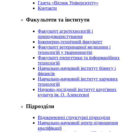
Газета «Вісник Університету»
Контакти
Факультети та інститути
Факультет агротехнологій і
природокористування
Інженерно-технічний факультет
Факультет ветеринарної медицини і
технологій у тваринництві
Факультет енергетики та інформаційних
технологій
Навчально-науковий інститут бізнесу і
фінансів
Навчально-науковий інститут харчових
технологій
Науково-дослідний інститут круп'яних
культур ім. О. Алексеєвої
Підрозділи
Відокремлені структурні підрозділи
Навчально-науковий центр підвищення
кваліфікації