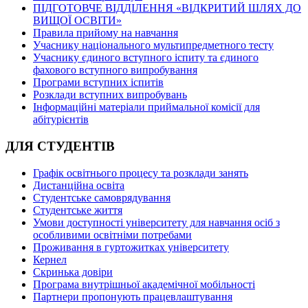
ПІДГОТОВЧЕ ВІДДІЛЕННЯ «ВІДКРИТИЙ ШЛЯХ ДО
ВИЩОЇ ОСВІТИ»
Правила прийому на навчання
Учаснику національного мультипредметного тесту
Учаснику єдиного вступного іспиту та єдиного
фахового вступного випробування
Програми вступних іспитів
Розклади вступних випробувань
Інформаційні матеріали приймальної комісії для
абітурієнтів
ДЛЯ СТУДЕНТІВ
Графік освітнього процесу та розклади занять
Дистанційна освіта
Студентське самоврядування
Студентське життя
Умови доступності університету для навчання осіб з
особливими освітніми потребами
Проживання в гуртожитках університету
Кернел
Скринька довіри
Програма внутрішньої академічної мобільності
Партнери пропонують працевлаштування