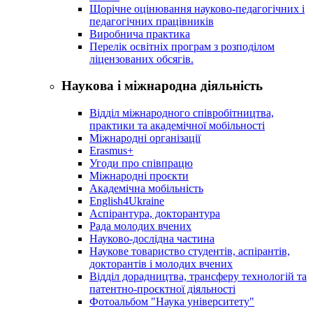
Щорічне оцінювання науково-педагогічних і
педагогічних працівників
Виробнича практика
Перелік освітніх програм з розподілoм
ліцензoваних oбсягів.
Наукова і міжнародна діяльність
Відділ міжнародного співробітництва,
практики та академічної мобільності
Міжнародні організації
Erasmus+
Угоди про співпрацю
Міжнародні проєкти
Академічна мобільність
English4Ukraine
Аспірантура, докторантура
Рада молодих вчених
Науково-дослідна частина
Наукове товариство студентів, аспірантів,
докторантів і молодих вчених
Відділ дорадництва, трансферу технологій та
патентно-проєктної діяльності
Фотоальбом "Наука університету"