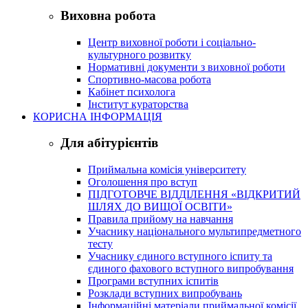
Виховна робота
Центр виховної роботи і соціально-
культурного розвитку
Нормативні документи з виховної роботи
Спортивно-масова робота
Кабінет психолога
Інститут кураторства
КОРИСНА ІНФОРМАЦІЯ
Для абітурієнтів
Приймальна комісія університету
Оголошення про вступ
ПІДГОТОВЧЕ ВІДДІЛЕННЯ «ВІДКРИТИЙ
ШЛЯХ ДО ВИЩОЇ ОСВІТИ»
Правила прийому на навчання
Учаснику національного мультипредметного
тесту
Учаснику єдиного вступного іспиту та
єдиного фахового вступного випробування
Програми вступних іспитів
Розклади вступних випробувань
Інформаційні матеріали приймальної комісії