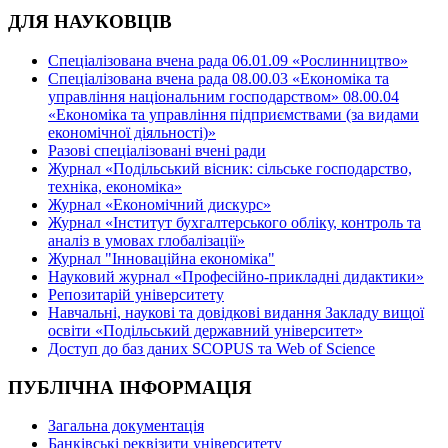
ДЛЯ НАУКОВЦІВ
Спеціалізована вчена рада 06.01.09 «Рослинництво»
Спеціалізована вчена рада 08.00.03 «Економіка та
управління національним господарством» 08.00.04
«Економіка та управління підприємствами (за видами
економічної діяльності)»
Разові спеціалізовані вчені ради
Журнал «Подільський вісник: сільське господарство,
техніка, економіка»
Журнал «Економічний дискурс»
Журнал «Інститут бухгалтерського обліку, контроль та
аналіз в умовах глобалізації»
Журнал "Інноваційна економіка"
Науковий журнал «Професійно-прикладні дидактики»
Репозитарій університету
Навчальні, наукові та довідкові видання Закладу вищої
освіти «Подільський державний університет»
Доступ до баз даних SCOPUS та Web of Science
ПУБЛІЧНА ІНФОРМАЦІЯ
Загальна документація
Банківські реквізити університету