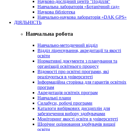
Науково-дослідний центр "Поділля"
Навчальна лабораторія «Ботанічний сад»
Наукова бібліотека
Навчально-наукова лабораторія «DAK GPS»
ДІЯЛЬНІСТЬ
Навчальна робота
Навчально-методичний відділ
Відділ ліцензування, акредитації та якості
освіти
Нормативні документи з планування та
організації освітнього процесу
Відомості про освітні програми, які
реалізуються в університеті
Інформаційна сторінка для гарантів освітніх
програм
Акредитація освітніх програм
Навчальні плани
Силабуси, робочі програми
Каталоги вибіркових дисциплін для
забезпечення вибору здобувачами
Моніторинг якості освіти в університеті
Щорічне оцінювання здобувачів вищої
освіти