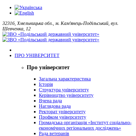
32316, Хмельницька обл., м. Кам'янець-Подільський, вул.
Шевченка, 12
ПРО УНІВЕРСИТЕТ
Про університет
Загальна характеристика
Історія
Структура університету
Керівництво університету
Вчена рада
Наглядова рада
Ректорат університету
Профком університету
Громадська організація «Інститут соціально-
економічних регіональних досліджень»
Рада ветеранів