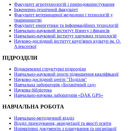
Факультет агротехнологій і природокористування
Інженерно-технічний факультет
Факультет ветеринарної медицини і технологій у
тваринництві
Факультет енергетики та інформаційних технологій
Навчально-науковий інститут бізнесу і фінансів
Навчально-науковий інститут харчових технологій
Науково-дослідний інститут круп'яних культур ім. О.
Алексеєвої
ПІДРОЗДІЛИ
Відокремлені структурні підрозділи
Навчально-науковий центр підвищення кваліфікації
Науково-дослідний центр "Поділля"
Навчальна лабораторія «Ботанічний сад»
Наукова бібліотека
Навчально-наукова лабораторія «DAK GPS»
НАВЧАЛЬНА РОБОТА
Навчально-методичний відділ
Відділ ліцензування, акредитації та якості освіти
Нормативні документи з планування та організації