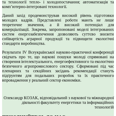
та технології тепло- і холодопостачання; автоматизація та
комп’ютерно-інтегровані технології.
Даний захід продемонстрував високий рівень підготовки
молодих кадрів. Представлені роботи мають не лише
теоретичне значення, а й високий потенціал для
комерціалізації. Зокрема, запропоновані моделі інтегрованих
систем енергозабезпечення дозволяють суттєво знизити
собівартість аграрної продукції та підвищити екологічні
стандарти виробництва.
Результати ІV Всеукраїнської науково-практичної конференції
свідчать про те, що наукові пошуки молоді спрямовані на
створення інтелектуального, енергоефективного та екологічно
безпечного агропромислового сектору. Сформовані під час
пленарних та секційних засідань рекомендації стануть
підґрунтям для подальших розробок та їх практичного
впровадження у реальний сектор економіки.
Олександр КОЗАК, відповідальний з наукової та міжнародної
діяльності факультету енергетики та інформаційних
технологій