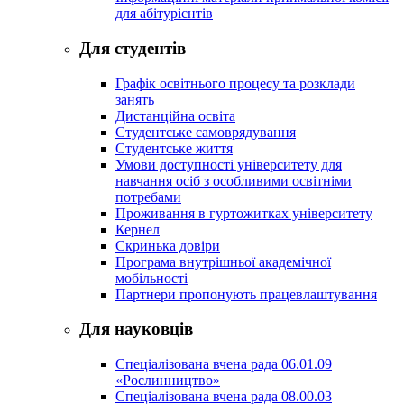
для абітурієнтів
Для студентів
Графік освітнього процесу та розклади
занять
Дистанційна освіта
Студентське самоврядування
Студентське життя
Умови доступності університету для
навчання осіб з особливими освітніми
потребами
Проживання в гуртожитках університету
Кернел
Скринька довіри
Програма внутрішньої академічної
мобільності
Партнери пропонують працевлаштування
Для науковців
Спеціалізована вчена рада 06.01.09
«Рослинництво»
Спеціалізована вчена рада 08.00.03