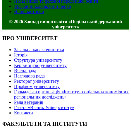
НМЦ вищої та фахової передвищої освіти
Урядовий контактний центр
Наші партнери
© 2026 Заклад вищої освіти «Подільський державний
університет»
ПРО УНІВЕРСИТЕТ
Загальна характеристика
Історія
Структура університету
Керівництво університету
Вчена рада
Наглядова рада
Ректорат університету
Профком університету
Громадська організація «Інститут соціально-економічних
регіональних досліджень»
Рада ветеранів
Газета «Вісник Університету»
Контакти
ФАКУЛЬТЕТИ ТА ІНСТИТУТИ