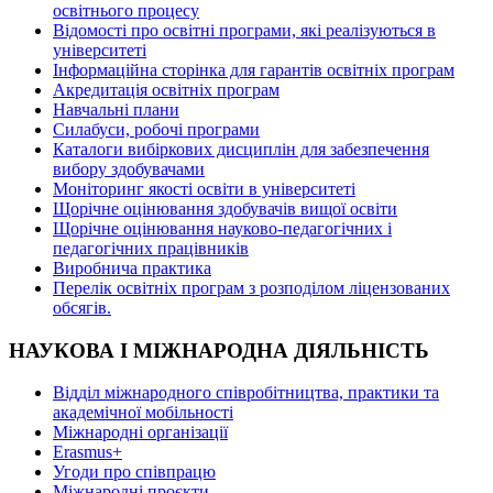
освітнього процесу
Відомості про освітні програми, які реалізуються в
університеті
Інформаційна сторінка для гарантів освітніх програм
Акредитація освітніх програм
Навчальні плани
Силабуси, робочі програми
Каталоги вибіркових дисциплін для забезпечення
вибору здобувачами
Моніторинг якості освіти в університеті
Щорічне оцінювання здобувачів вищої освіти
Щорічне оцінювання науково-педагогічних і
педагогічних працівників
Виробнича практика
Перелік освітніх програм з розподілoм ліцензoваних
oбсягів.
НАУКОВА І МІЖНАРОДНА ДІЯЛЬНІСТЬ
Відділ міжнародного співробітництва, практики та
академічної мобільності
Міжнародні організації
Erasmus+
Угоди про співпрацю
Міжнародні проєкти