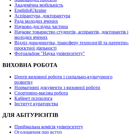
Академічна мобільність
English4Ukraine
Аспірантура, докторантура
Рада молодих вчених
Науково-дослідна частина
Наукове товариство студентів, аспірантів, докторантів і
молодих вчених
Відділ дорадництва, трансферу технологій та патентно-
проєктної діяльності
Фотоальбом "Наука університету"
ВИХОВНА РОБОТА
Центр виховної роботи і соціально-культурного
розвитку
Нормативні документи з виховної роботи
Спортивно-масова робота
Кабінет психолога
Інститут кураторства
ДЛЯ АБІТУРІЄНТІВ
Приймальна комісія університету
Оголошення про вступ