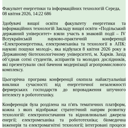
Факультет енергетики та інформаційних технологій
Середа,
08 квітня 2026, 14:22
686
Здобувачі вищої освіти факультету енергетики та
інформаційних технологій Закладу вищої освіти «Подільський
державний університет» взяли участь в знаковій події – ІV
Всеукраїнській науково-практичній конференції
«Електроенергетика, електромеханіка та технології в АПК:
наукові пошуки молоді», яка відбулася 8 квітня 2026 року в
Державному біотехнологічному університеті, м. Харків. Захід
об’єднав сотні студентів, аспірантів та молодих дослідників,
які презентували свої бачення модернізації агропромислового
комплексу.
Цьогорічна програма конференції охопила найактуальніші
виклики сучасності: від енергетичної незалежності
фермерських господарств до впровадження штучного
інтелекту в робототехніку.
Конференція була розділена на п'ять тематичних платформ,
кожна з яких відображає стратегічний напрям розвитку
технологій: електропостачання та відновлювальні джерела
енергії; електромеханіка та робототехніка; біомедична
інженерія та електромагнітні технології; інтегровані процеси