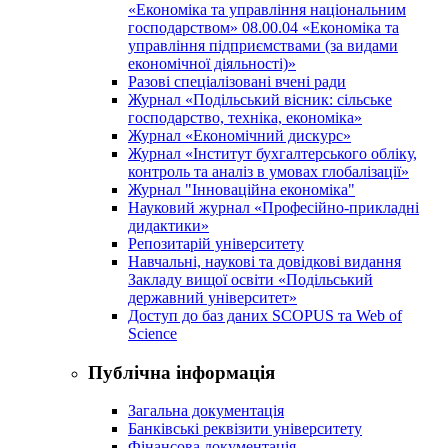
«Економіка та управління національним
господарством» 08.00.04 «Економіка та
управління підприємствами (за видами
економічної діяльності)»
Разові спеціалізовані вчені ради
Журнал «Подільський вісник: сільське
господарство, техніка, економіка»
Журнал «Економічний дискурс»
Журнал «Інститут бухгалтерського обліку,
контроль та аналіз в умовах глобалізації»
Журнал "Інноваційна економіка"
Науковий журнал «Професійно-прикладні
дидактики»
Репозитарій університету
Навчальні, наукові та довідкові видання
Закладу вищої освіти «Подільський
державний університет»
Доступ до баз даних SCOPUS та Web of
Science
Публічна інформація
Загальна документація
Банківські реквізити університету
Фінансова документація