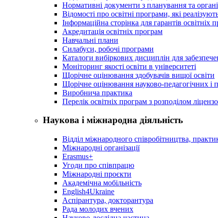
Нормативні документи з планування та організ
Відомості про освітні програми, які реалізують
Інформаційна сторінка для гарантів освітніх 
Акредитація освітніх програм
Навчальні плани
Силабуси, робочі програми
Каталоги вибіркових дисциплін для забезпеч
Моніторинг якості освіти в університеті
Щорічне оцінювання здобувачів вищої освіти
Щорічне оцінювання науково-педагогічних і п
Виробнича практика
Перелік освітніх програм з розподілoм ліцензo
Наукова і міжнародна діяльність
Відділ міжнародного співробітництва, практик
Міжнародні організації
Erasmus+
Угоди про співпрацю
Міжнародні проєкти
Академічна мобільність
English4Ukraine
Аспірантура, докторантура
Рада молодих вчених
Науково-дослідна частина