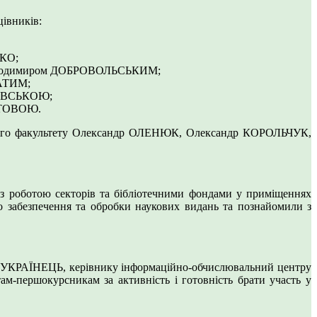
цівників:
ЛКО;
ти Володимиром ДОБРОВОЛЬСЬКИМ;
САТИМ;
ОДОВСЬКОЮ;
УСТОВОЮ.
нічного факультету Олександр ОЛЕНЮК, Олександр КОРОЛЬЧУК,
 роботою секторів та бібліотечними фондами у приміщеннях
забезпечення та обробки наукових видань та познайомили з
лії УКРАЇНЕЦЬ, керівнику інформаційно-обчислювальний центру
-першокурсникам за активність і готовність брати участь у