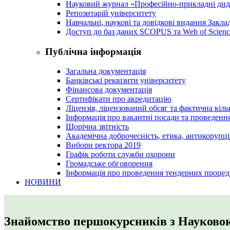
Науковий журнал «Професійно-прикладні ди
Репозитарій університету
Навчальні, наукові та довідкові видання Закл
Доступ до баз даних SCOPUS та Web of Scienc
Публічна інформація
Загальна документація
Банківські реквізити університету
Фінансова документація
Сертифікати про акредитацію
Ліцензія, ліцензований обсяг та фактична кіль
Інформація про вакантні посади та проведенн
Щорічна звітність
Академічна доброчесність, етика, антикорупці
Вибори ректора 2019
Графік роботи служби охорони
Громадське обговорення
Інформація про проведення тендерних процед
НОВИНИ
Знайомство першокурсників з Науково