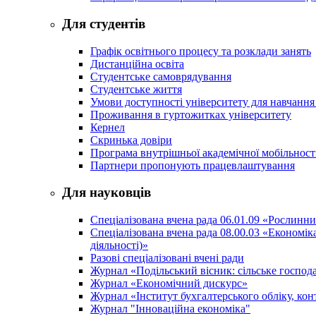
Для студентів
Графік освітнього процесу та розклади занять
Дистанційна освіта
Студентське самоврядування
Студентське життя
Умови доступності університету для навчання
Проживання в гуртожитках університету
Кернел
Скринька довіри
Програма внутрішньої академічної мобільност
Партнери пропонують працевлаштування
Для науковців
Спеціалізована вчена рада 06.01.09 «Рослинн
Спеціалізована вчена рада 08.00.03 «Економі
діяльності)»
Разові спеціалізовані вчені ради
Журнал «Подільський вісник: сільське господа
Журнал «Економічний дискурс»
Журнал «Інститут бухгалтерського обліку, конт
Журнал "Інноваційна економіка"