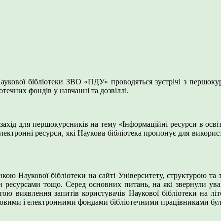
аукової бібліотеки ЗВО «ПДУ» проводяться зустрічі з першоку
течних фондів у навчанні та дозвіллі.
захід для першокурсників на тему «Інформаційні ресурси в осві
ктронні ресурси, які Наукова бібліотека пропонує для використа
рінкою Наукової бібліотеки на сайті Університету, структурою т
ими ресурсами тощо. Серед основних питань, на які звернули ува
етою виявлення запитів користувачів Наукової бібліотеки на лі
ковими і електронними фондами бібліотечними працівниками бул