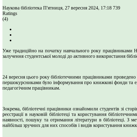
Наукова бібліотека
П'ятниця, 27 вересня 2024, 17:18
739
Ratings
(4)
Уже традиційно на початку навчального року працівниками Н
залучення студентської молоді до активного використання бібліо
24 вересня цього року бібліотечними працівниками проведено 
першокурсниками було інформування про книжкові фонди та еле
педагогічним працівникам.
Зокрема, бібліотечні працівники ознайомили студентів зі сто
реєстрації в науковій бібліотеці та користування бібліотечн
наявності, пошуку та отримання літератури в бібліотеці. З м
найбільш зручних для них способів і видів користування книж