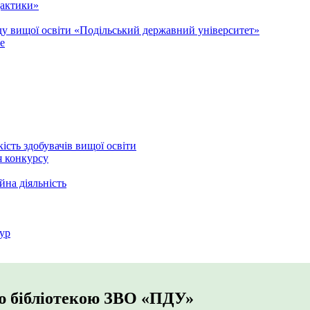
дактики»
аду вищої освіти «Подільський державний університет»
e
кість здобувачів вищої освіти
я конкурсу
йна діяльність
ур
ю бібліотекою ЗВО «ПДУ»