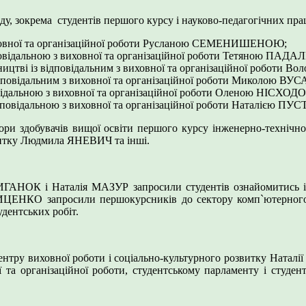
оду, зокрема студентів першого курсу і науково-педагогічних пра
виховної та організаційної роботи Русланою СЕМЕНИШЕНОЮ;
повідальною з виховної та організаційної роботи Тетяною ПАДА
инництві із відповідальним з виховної та організаційної робо
відповідальним з виховної та організаційної роботи Миколою ВУ
ідповідальною з виховної та організаційної роботи Оленою НІСХ
відповідальною з виховної та організаційної роботи Наталією П
уратори здобувачів вищої освіти першого курсу інженерно-тех
звитку Людмила ЯНЕВИЧ та інші.
ГАНОК і Наталія МАЗУР запросили студентів ознайомитись із
РИЦЕНКО запросили першокурсників до сектору комп`ютерного 
дентських робіт.
ентру виховної роботи і соціально-культурного розвитку Ната
організаційної роботи, студентському парламенту і студентам