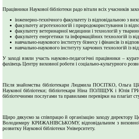
Працівники Наукової бібліотеки радо вітали всіх учасників зах
інженерно-технічного факультету із відповідальною з 
факультету агротехнологій і природокористування із від
факультету ветеринарної медицини і технологій у твар
факультету енергетики та інформаційних технологій із 
навчально-наукового інституту бізнесу і фінансів із в
навчально-наукового інституту харчових технологій із 
У заході взяли участь науково-педагогічні працівники – к
фахівець Центру виховної роботи і соціально-культурного ро
Після знайомства бібліотекари Людмила ПОСІТКО, Ольга ЦИ
Наукової бібліотеки; бібліотекари Ніна ПОЛІЩУК і Юлія Г
бібліотечними послугами та правилами перевірки на плагіат сту
Щиро дякуємо за співпрацю й організацію заходу директору Ц
Володимиру КРИЖАНІВСЬКОМУ, відповідальним з виховної та 
розвитку Наукової бібліотеки Університету.