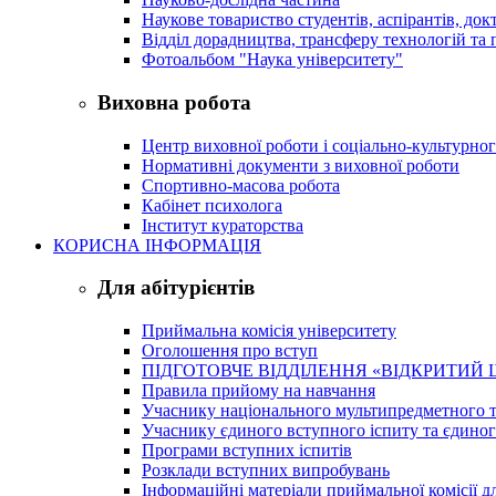
Наукове товариство студентів, аспірантів, док
Відділ дорадництва, трансферу технологій та 
Фотоальбом "Наука університету"
Виховна робота
Центр виховної роботи і соціально-культурно
Нормативні документи з виховної роботи
Спортивно-масова робота
Кабінет психолога
Інститут кураторства
КОРИСНА ІНФОРМАЦІЯ
Для абітурієнтів
Приймальна комісія університету
Оголошення про вступ
ПІДГОТОВЧЕ ВІДДІЛЕННЯ «ВІДКРИТИЙ 
Правила прийому на навчання
Учаснику національного мультипредметного т
Учаснику єдиного вступного іспиту та єдино
Програми вступних іспитів
Розклади вступних випробувань
Інформаційні матеріали приймальної комісії дл