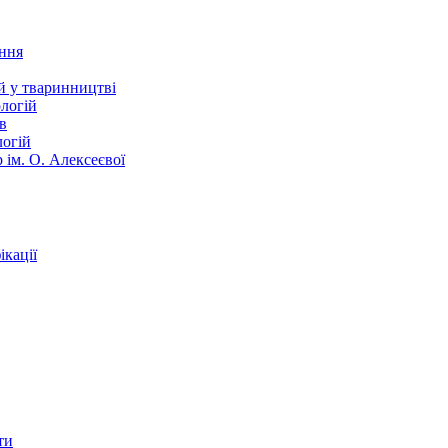
ання
й у тваринництві
логій
в
логій
 ім. О. Алексеєвої
кації
ти