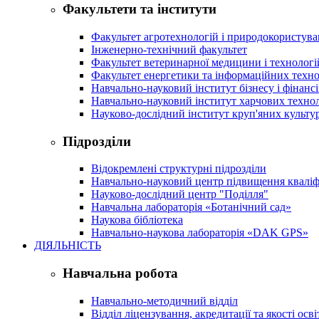
Факультети та інститути
Факультет агротехнологій і природокористув
Інженерно-технічний факультет
Факультет ветеринарної медицини і технологі
Факультет енергетики та інформаційних техно
Навчально-науковий інститут бізнесу і фінансі
Навчально-науковий інститут харчових техно
Науково-дослідний інститут круп'яних культур
Підрозділи
Відокремлені структурні підрозділи
Навчально-науковий центр підвищення кваліфі
Науково-дослідний центр "Поділля"
Навчальна лабораторія «Ботанічний сад»
Наукова бібліотека
Навчально-наукова лабораторія «DAK GPS»
ДІЯЛЬНІСТЬ
Навчальна робота
Навчально-методичний відділ
Відділ ліцензування, акредитації та якості осві