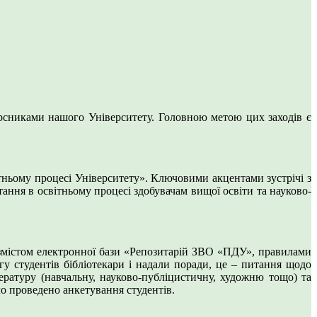
рсниками нашого Університету. Головною метою цих заходів є
тньому процесі Університету». Ключовими акцентами зустрічі з
ння в освітньому процесі здобувачам вищої освіти та науково-
а змістом електронної бази «Репозитарій ЗВО «ПДУ», правилами
гу студентів бібліотекари і надали поради, це – питання щодо
тературу (навчальну, науково-публіцистичну, художню тощо) та
о проведено анкетування студентів.