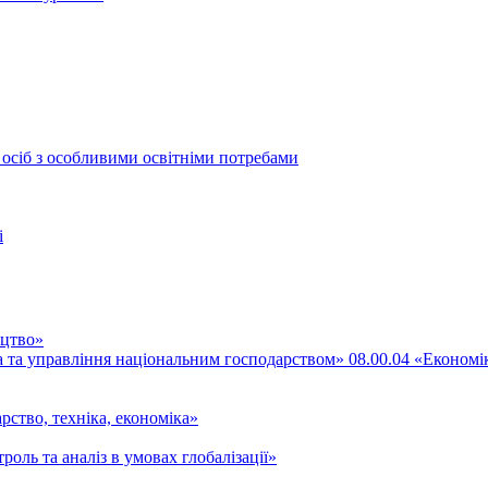
 осіб з особливими освітніми потребами
і
ицтво»
ка та управління національним господарством» 08.00.04 «Економі
рство, техніка, економіка»
роль та аналіз в умовах глобалізації»