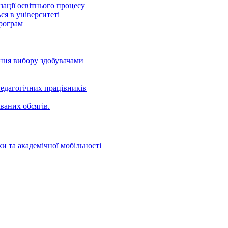
ації освітнього процесу
ся в університеті
програм
ення вибору здобувачами
едагогічних працівників
ваних oбсягів.
и та академічної мобільності