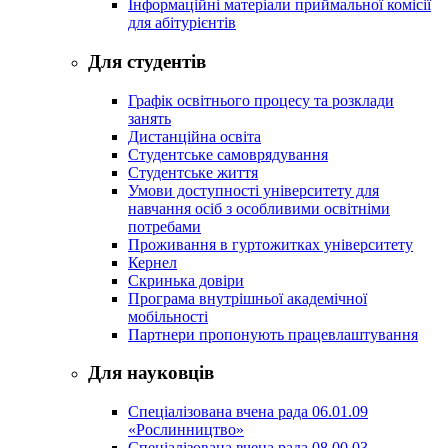
Інформаційні матеріали приймальної комісії
для абітурієнтів
Для студентів
Графік освітнього процесу та розклади
занять
Дистанційна освіта
Студентське самоврядування
Студентське життя
Умови доступності університету для
навчання осіб з особливими освітніми
потребами
Проживання в гуртожитках університету
Кернел
Скринька довіри
Програма внутрішньої академічної
мобільності
Партнери пропонують працевлаштування
Для науковців
Спеціалізована вчена рада 06.01.09
«Рослинництво»
Спеціалізована вчена рада 08.00.03