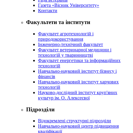
Газета «Вісник Університету»
Контакти
Факультети та інститути
Факультет агротехнологій і
природокористування
Інженерно-технічний факультет
Факультет ветеринарної медицини і
технологій у тваринництві
Факультет енергетики та інформаційних
технологій
Навчально-науковий інститут бізнесу і
фінансів
Навчально-науковий інститут харчових
технологій
Науково-дослідний інститут круп'яних
культур ім. О. Алексеєвої
Підрозділи
Відокремлені структурні підрозділи
Навчально-науковий центр підвищення
кваліфікації