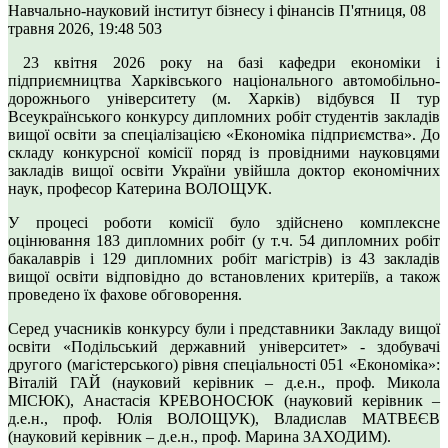
Навчально-науковий інститут бізнесу і фінансів
П'ятниця, 08
травня 2026, 19:48
503
23 квітня 2026 року на базі кафедри економіки і
підприємництва Харківського національного автомобільно-
дорожнього університету (м. Харків) відбувся ІІ тур
Всеукраїнського конкурсу дипломних робіт студентів закладів
вищої освіти за спеціалізацією «Економіка підприємства». До
складу конкурсної комісії поряд із провідними науковцями
закладів вищої освіти України увійшла доктор економічних
наук, професор Катерина ВОЛОЩУК.
У процесі роботи комісії було здійснено комплексне
оцінювання 183 дипломних робіт (у т.ч. 54 дипломних робіт
бакалаврів і 129 дипломних робіт магістрів) із 43 закладів
вищої освіти відповідно до встановлених критеріїв, а також
проведено їх фахове обговорення.
Серед учасників конкурсу були і представники Закладу вищої
освіти «Подільський державний університет» - здобувачі
другого (магістерського) рівня спеціальності 051 «Економіка»:
Віталій ГАЙ (науковий керівник – д.е.н., проф. Микола
МІСЮК), Анастасія КРЕВОНОСЮК (науковий керівник –
д.е.н., проф. Юлія ВОЛОЩУК), Владислав МАТВЕЄВ
(науковий керівник – д.е.н., проф. Марина ЗАХОДИМ).