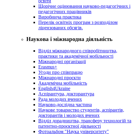
освіти
Щорічне оцінювання науково-педагогічних і
педагогічних працівників
Виробнича практика
Перелік освітніх програм з розподілoм
ліцензoваних oбсягів.
Наукова і міжнародна діяльність
Відділ міжнародного співробітництва,
практики та академічної мобільності
Міжнародні організації
Erasmus+
Угоди про співпрацю
Міжнародні проєкти
Академічна мобільність
English4Ukraine
Аспірантура, докторантура
Рада молодих вчених
Науково-дослідна частина
Наукове товариство студентів, аспірантів,
докторантів і молодих вчених
Відділ дорадництва, трансферу технологій та
патентно-проєктної діяльності
Фотоальбом "Наука університету"