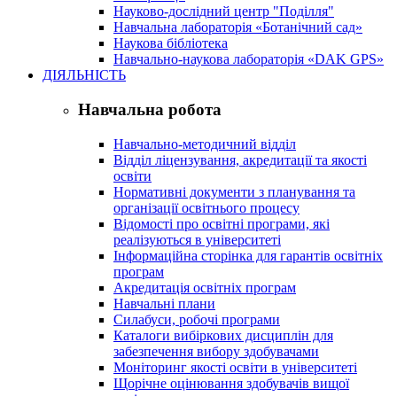
Науково-дослідний центр "Поділля"
Навчальна лабораторія «Ботанічний сад»
Наукова бібліотека
Навчально-наукова лабораторія «DAK GPS»
ДІЯЛЬНІСТЬ
Навчальна робота
Навчально-методичний відділ
Відділ ліцензування, акредитації та якості
освіти
Нормативні документи з планування та
організації освітнього процесу
Відомості про освітні програми, які
реалізуються в університеті
Інформаційна сторінка для гарантів освітніх
програм
Акредитація освітніх програм
Навчальні плани
Силабуси, робочі програми
Каталоги вибіркових дисциплін для
забезпечення вибору здобувачами
Моніторинг якості освіти в університеті
Щорічне оцінювання здобувачів вищої