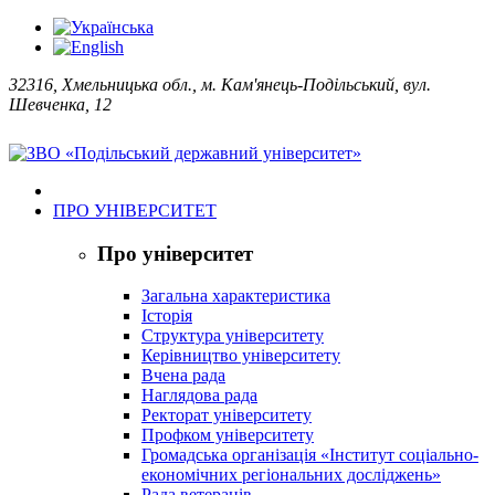
32316, Хмельницька обл., м. Кам'янець-Подільський, вул.
Шевченка, 12
ПРО УНІВЕРСИТЕТ
Про університет
Загальна характеристика
Історія
Структура університету
Керівництво університету
Вчена рада
Наглядова рада
Ректорат університету
Профком університету
Громадська організація «Інститут соціально-
економічних регіональних досліджень»
Рада ветеранів