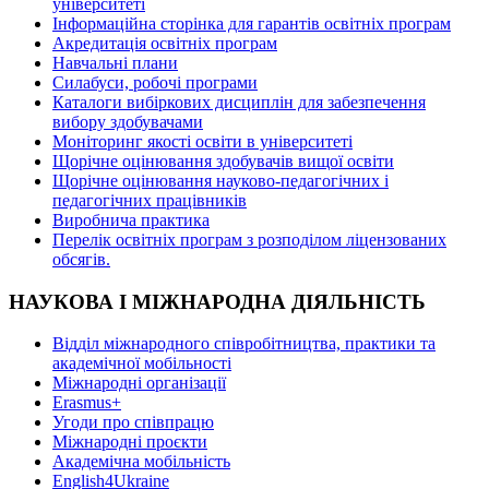
університеті
Інформаційна сторінка для гарантів освітніх програм
Акредитація освітніх програм
Навчальні плани
Силабуси, робочі програми
Каталоги вибіркових дисциплін для забезпечення
вибору здобувачами
Моніторинг якості освіти в університеті
Щорічне оцінювання здобувачів вищої освіти
Щорічне оцінювання науково-педагогічних і
педагогічних працівників
Виробнича практика
Перелік освітніх програм з розподілoм ліцензoваних
oбсягів.
НАУКОВА І МІЖНАРОДНА ДІЯЛЬНІСТЬ
Відділ міжнародного співробітництва, практики та
академічної мобільності
Міжнародні організації
Erasmus+
Угоди про співпрацю
Міжнародні проєкти
Академічна мобільність
English4Ukraine