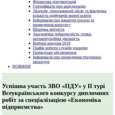
Фінансова документація
Сертифікати про акредитацію
Ліцензія, ліцензований обсяг та фактична
кількість здобувачів вищої освіти
Інформація про вакантні посади та
проведення конкурсу
Щорічна звітність
Академічна доброчесність, етика,
антикорупційна діяльність
Вибори ректора 2019
Графік роботи служби охорони
Громадське обговорення
Інформація про проведення тендерних
процедур
НОВИНИ
Успішна участь ЗВО «ПДУ» у ІІ турі
Всеукраїнського конкурсу дипломних
робіт за спеціалізацією «Економіка
підприємства»