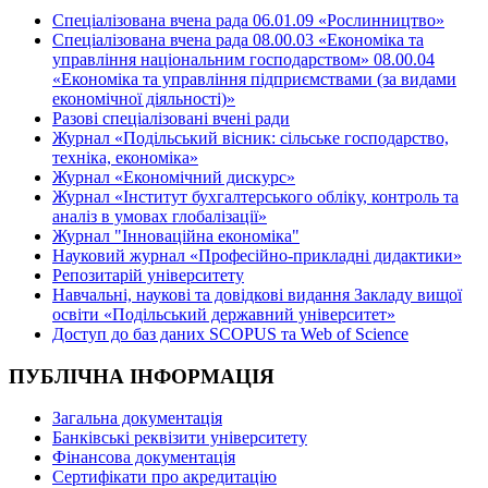
Спеціалізована вчена рада 06.01.09 «Рослинництво»
Спеціалізована вчена рада 08.00.03 «Економіка та
управління національним господарством» 08.00.04
«Економіка та управління підприємствами (за видами
економічної діяльності)»
Разові спеціалізовані вчені ради
Журнал «Подільський вісник: сільське господарство,
техніка, економіка»
Журнал «Економічний дискурс»
Журнал «Інститут бухгалтерського обліку, контроль та
аналіз в умовах глобалізації»
Журнал "Інноваційна економіка"
Науковий журнал «Професійно-прикладні дидактики»
Репозитарій університету
Навчальні, наукові та довідкові видання Закладу вищої
освіти «Подільський державний університет»
Доступ до баз даних SCOPUS та Web of Science
ПУБЛІЧНА ІНФОРМАЦІЯ
Загальна документація
Банківські реквізити університету
Фінансова документація
Сертифікати про акредитацію