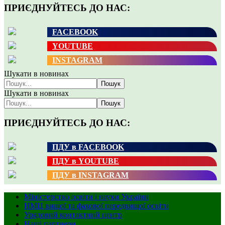
ПРИЄДНУЙТЕСЬ ДО НАС:
FACEBOOK
YOUTUBE
INSTAGRAM
Шукати в новинах
Пошук
Шукати в новинах
Пошук
ПРИЄДНУЙТЕСЬ ДО НАС:
ПДУ в FACEBOOK
ПДУ в YOUTUBE
ПДУ в INSTAGRAM
Міністерство освіти і науки України
НМЦ вищої та фахової передвищої освіти
Урядовий контактний центр
Наші партнери