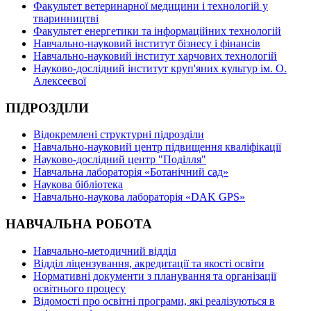
Факультет ветеринарної медицини і технологій у
тваринництві
Факультет енергетики та інформаційних технологій
Навчально-науковий інститут бізнесу і фінансів
Навчально-науковий інститут харчових технологій
Науково-дослідний інститут круп'яних культур ім. О.
Алексеєвої
ПІДРОЗДІЛИ
Відокремлені структурні підрозділи
Навчально-науковий центр підвищення кваліфікації
Науково-дослідний центр "Поділля"
Навчальна лабораторія «Ботанічний сад»
Наукова бібліотека
Навчально-наукова лабораторія «DAK GPS»
НАВЧАЛЬНА РОБОТА
Навчально-методичний відділ
Відділ ліцензування, акредитації та якості освіти
Нормативні документи з планування та організації
освітнього процесу
Відомості про освітні програми, які реалізуються в