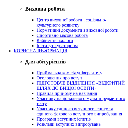
Виховна робота
Центр виховної роботи і соціально-
культурного розвитку
Нормативні документи з виховної роботи
Спортивно-масова робота
Кабінет психолога
Інститут кураторства
КОРИСНА ІНФОРМАЦІЯ
Для абітурієнтів
Приймальна комісія університету
Оголошення про вступ
ПІДГОТОВЧЕ ВІДДІЛЕННЯ «ВІДКРИТИЙ
ШЛЯХ ДО ВИЩОЇ ОСВІТИ»
Правила прийому на навчання
Учаснику національного мультипредметного
тесту
Учаснику єдиного вступного іспиту та
єдиного фахового вступного випробування
Програми вступних іспитів
Розклади вступних випробувань