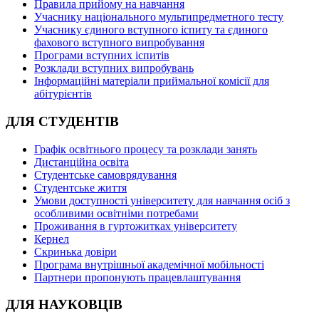
Правила прийому на навчання
Учаснику національного мультипредметного тесту
Учаснику єдиного вступного іспиту та єдиного
фахового вступного випробування
Програми вступних іспитів
Розклади вступних випробувань
Інформаційні матеріали приймальної комісії для
абітурієнтів
ДЛЯ СТУДЕНТІВ
Графік освітнього процесу та розклади занять
Дистанційна освіта
Студентське самоврядування
Студентське життя
Умови доступності університету для навчання осіб з
особливими освітніми потребами
Проживання в гуртожитках університету
Кернел
Скринька довіри
Програма внутрішньої академічної мобільності
Партнери пропонують працевлаштування
ДЛЯ НАУКОВЦІВ