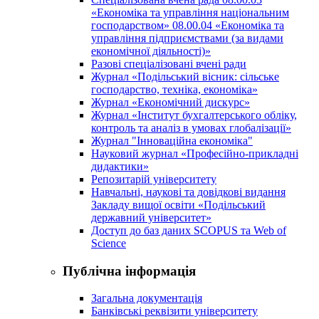
«Економіка та управління національним
господарством» 08.00.04 «Економіка та
управління підприємствами (за видами
економічної діяльності)»
Разові спеціалізовані вчені ради
Журнал «Подільський вісник: сільське
господарство, техніка, економіка»
Журнал «Економічний дискурс»
Журнал «Інститут бухгалтерського обліку,
контроль та аналіз в умовах глобалізації»
Журнал "Інноваційна економіка"
Науковий журнал «Професійно-прикладні
дидактики»
Репозитарій університету
Навчальні, наукові та довідкові видання
Закладу вищої освіти «Подільський
державний університет»
Доступ до баз даних SCOPUS та Web of
Science
Публічна інформація
Загальна документація
Банківські реквізити університету