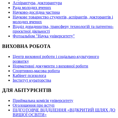
Аспірантура, докторантура
Рада молодих вчених
Науково-дослідна частина
Наукове товариство студентів, аспірантів, докторантів і
молодих вчених
Відділ дорадництва, трансферу технологій та патентно-
проєктної діяльності
Фотоальбом "Наука університету"
ВИХОВНА РОБОТА
Центр виховної роботи і соціально-культурного
розвитку
Нормативні документи з виховної роботи
Спортивно-масова робота
Кабінет психолога
Інститут кураторства
ДЛЯ АБІТУРІЄНТІВ
Приймальна комісія університету
Оголошення про вступ
ПІДГОТОВЧЕ ВІДДІЛЕННЯ «ВІДКРИТИЙ ШЛЯХ ДО
ВИЩОЇ ОСВІТИ»