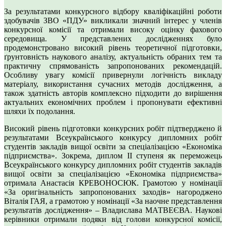
За результатами конкурсного відбору кваліфікаційні роботи
здобувачів ЗВО «ПДУ» викликали значний інтерес у членів
конкурсної комісії та отримали високу оцінку фахового
середовища. У представлених дослідженнях було
продемонстровано високий рівень теоретичної підготовки,
ґрунтовність наукового аналізу, актуальність обраних тем та
практичну спрямованість запропонованих рекомендацій.
Особливу увагу комісії привернули логічність викладу
матеріалу, використання сучасних методів дослідження, а
також здатність авторів комплексно підходити до вирішення
актуальних економічних проблем і пропонувати ефективні
шляхи їх подолання.
Високий рівень підготовки конкурсних робіт підтверджено й
результатами Всеукраїнського конкурсу дипломних робіт
студентів закладів вищої освіти за спеціалізацією «Економіка
підприємства». Зокрема, диплом ІІ ступеня як переможець
Всеукраїнського конкурсу дипломних робіт студентів закладів
вищої освіти за спеціалізацією «Економіка підприємства»
отримала Анастасія КРЕВОНОСЮК. Грамотою у номінації
«За оригінальність запропонованих заходів» нагороджено
Віталія ГАЯ, а грамотою у номінації «За наочне представлення
результатів дослідження» – Владислава МАТВЕЄВА. Наукові
керівники отримали подяки від голови конкурсної комісії,