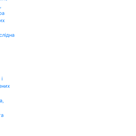
,
ра
их
слідна
 і
ених
а,
та