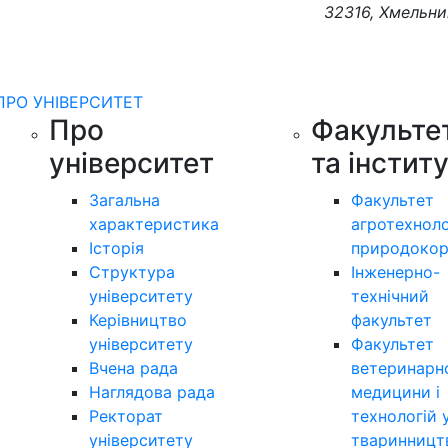
32316, Хмельни
ПРО УНІВЕРСИТЕТ
Про
Факульте
університет
та інстит
Загальна
Факультет
характеристика
агротехноло
Історія
природокор
Структура
Інженерно-
університету
технічний
Керівництво
факультет
університету
Факультет
Вчена рада
ветеринарн
Наглядова рада
медицини і
Ректорат
технологій 
університету
тваринницт