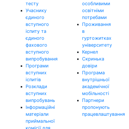
тесту
особливими
Учаснику
освітніми
єдиного
потребами
вступного
Проживання
іспиту та
в
єдиного
гуртожитках
фахового
університету
вступного
Кернел
випробування
Скринька
Програми
довіри
вступних
Програма
іспитів
внутрішньої
Розклади
академічної
вступних
мобільності
випробувань
Партнери
Інформаційні
пропонують
матеріали
працевлаштування
приймальної
комісії для