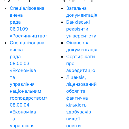
Спеціалізована
Загальна
вчена
документація
рада
Банківські
06.01.09
реквізити
«Рослинництво»
університету
Спеціалізована
Фінансова
вчена
документація
рада
Сертифікати
08.00.03
про
«Економіка
акредитацію
та
Ліцензія,
управління
ліцензований
національним
обсяг та
господарством»
фактична
08.00.04
кількість
«Економіка
здобувачів
та
вищої
управління
освіти