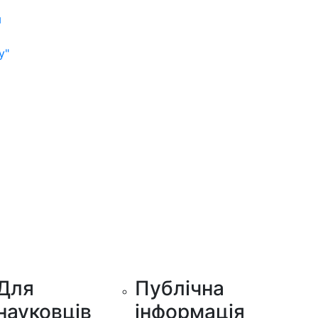
м
у"
Для
Публічна
науковців
інформація