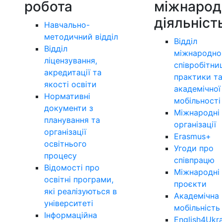
робота
міжнарод
діяльніст
Навчально-
методичний відділ
Відділ
Відділ
міжнародно
ліцензування,
співробітни
акредитації та
практики т
якості освіти
академічної
Нормативні
мобільності
документи з
Міжнародні
планування та
організації
організації
Erasmus+
освітнього
Угоди про
процесу
співпрацю
Відомості про
Міжнародні
освітні програми,
проєкти
які реалізуються в
Академічна
університеті
мобільність
Інформаційна
English4Ukr