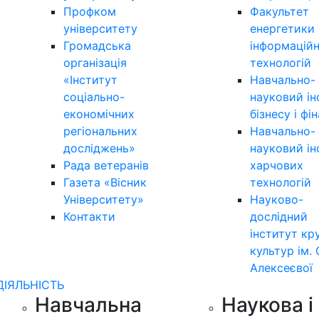
Профком
Факультет
університету
енергетики 
Громадська
інформацій
організація
технологій
«Інститут
Навчально-
соціально-
науковий ін
економічних
бізнесу і фі
регіональних
Навчально-
досліджень»
науковий ін
Рада ветеранів
харчових
Газета «Вісник
технологій
Університету»
Науково-
Контакти
дослідний
інститут кр
культур ім. 
Алексеєвої
ДІЯЛЬНІСТЬ
Навчальна
Наукова і