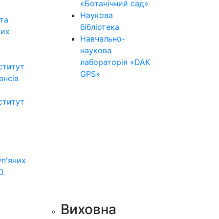
«Ботанічний сад»
Наукова
та
бібліотека
них
Навчально-
наукова
лабораторія «DAK
ститут
GPS»
нансів
ститут
уп'яних
О.
Виховна