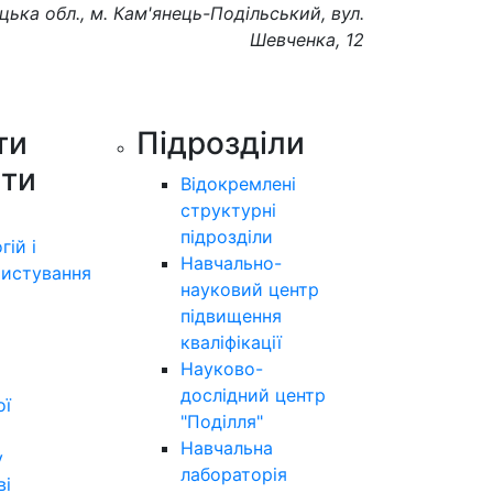
цька обл., м. Кам'янець-Подільський, вул.
Шевченка, 12
ти
Підрозділи
ути
Відокремлені
структурні
підрозділи
гій і
Навчально-
истування
науковий центр
підвищення
кваліфікації
Науково-
дослідний центр
ої
"Поділля"
Навчальна
у
лабораторія
ві