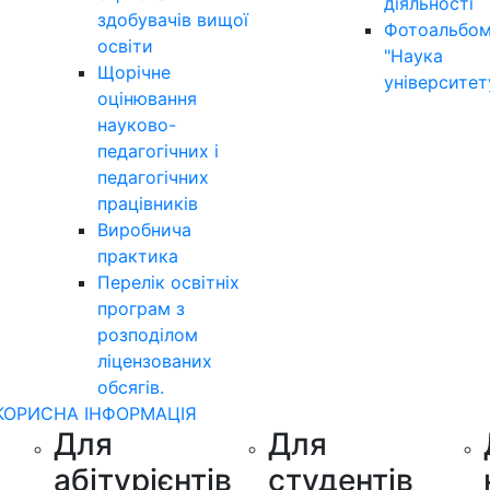
діяльності
здобувачів вищої
Фотоальбо
освіти
"Наука
Щорічне
університет
оцінювання
науково-
педагогічних і
педагогічних
працівників
Виробнича
практика
Перелік освітніх
програм з
розподілoм
ліцензoваних
oбсягів.
КОРИСНА ІНФОРМАЦІЯ
Для
Для
абітурієнтів
студентів