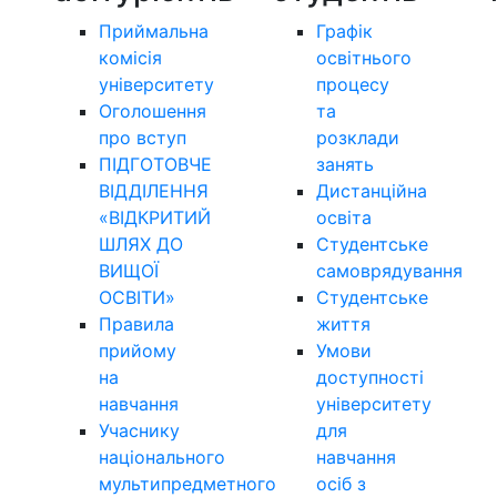
Приймальна
Графік
комісія
освітнього
університету
процесу
Оголошення
та
про вступ
розклади
ПІДГОТОВЧЕ
занять
ВІДДІЛЕННЯ
Дистанційна
«ВІДКРИТИЙ
освіта
ШЛЯХ ДО
Студентське
ВИЩОЇ
самоврядування
ОСВІТИ»
Студентське
Правила
життя
прийому
Умови
на
доступності
навчання
університету
Учаснику
для
національного
навчання
мультипредметного
осіб з