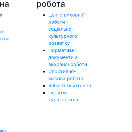
на
робота
ь
Центр виховної
роботи і
соціально-
го
культурного
цтва,
розвитку
а
Нормативні
документи з
виховної роботи
Спортивно-
масова робота
Кабінет психолога
Інститут
кураторства
aine