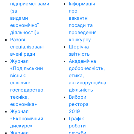
підприємствами
Інформація
(за
про
видами
вакантні
економічної
посади та
діяльності)»
проведення
Разові
конкурсу
спеціалізовані
Щорічна
вчені ради
звітність
Журнал
Академічна
«Подільський
доброчесність,
вісник:
етика,
сільське
антикорупційна
господарство,
діяльність
техніка,
Вибори
економіка»
ректора
Журнал
2019
«Економічний
Графік
дискурс»
роботи
Журнал
служби