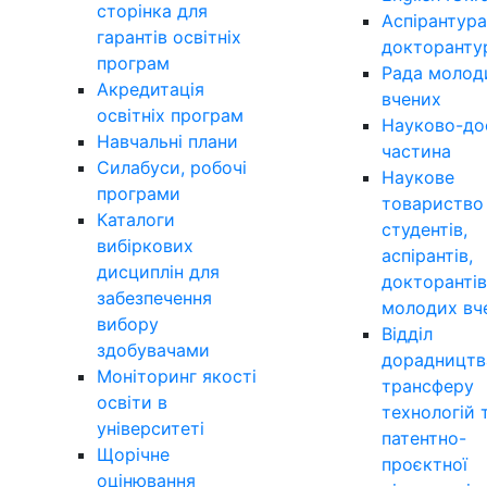
сторінка для
Аспірантура
гарантів освітніх
докторанту
програм
Рада молод
Акредитація
вчених
освітніх програм
Науково-до
Навчальні плани
частина
Силабуси, робочі
Наукове
програми
товариство
Каталоги
студентів,
вибіркових
аспірантів,
дисциплін для
докторантів
забезпечення
молодих вч
вибору
Відділ
здобувачами
дорадництв
Моніторинг якості
трансферу
освіти в
технологій 
університеті
патентно-
Щорічне
проєктної
оцінювання